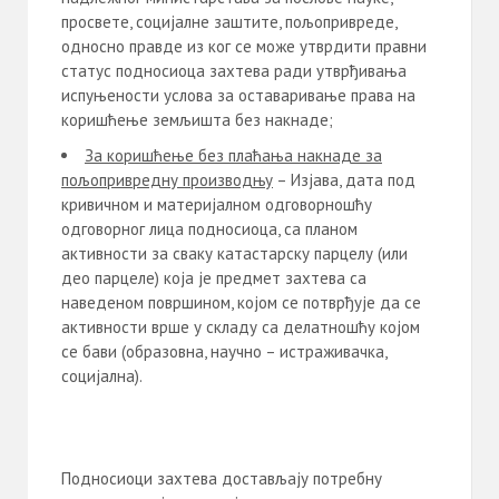
просвете, социјалне заштите, пољопривреде,
односно правде из ког се може утврдити правни
статус подносиоца захтева ради утврђивања
испуњености услова за оставaривање права на
коришћење земљишта без накнаде;
За коришћење без плаћања накнаде за
пољопривредну производњу
– Изјава, дата под
кривичном и материјалном одговорношћу
одговорног лица подносиоца, са планом
активности за сваку катастарску парцелу (или
део парцеле) која је предмет захтева са
наведеном површином, којом се потврђује да се
активности врше у складу са делатношћу којом
се бави (образовна, научно – истраживачка,
социјална).
Подносиоци захтева достављају потребну