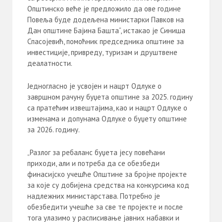
Општинско веће је предложило да ове године
Повеља буде додељена министарки Павков на
Дан општине Бајина Башта“, истакао је Синиша
Спасојевић, помоћник председника општине за
инвестиције, привреду, туризам и друштвене
деалатности.
Једногласно је усвојен и нацрт Одлуке о
завршном рачуну буџета општине за 2025. годину
са пратећим извештајима, као и нацрт Одлуке о
изменама и допунама Одлуке о буџету општине
за 2026. годину.
„Разлог за ребаланс буџета јесу повећани
приходи, али и потреба да се обезбеди
финасијско учешће Општине за бројне пројекте
за које су добијена средства на конкурсима код
надлежних министарстава. Потребно је
обезбедити учешће за све те пројекте и после
тога улазимо у расписивање јавних набавки и