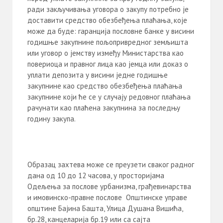
ради закључивања уговора о закупу потребно је
доставити средство обезбеђења плаћања, које
може да буде: гаранција пословне банке у висини
годишње закупнине пољопривредног земљишта
или уговор о јемству између Министарства као
повериоца и правног лица као јемца или доказ о
уплати депозита у висини једне годишње
закупнине као средство обезбеђења плаћања
закупнине који ће се у случају редовног плаћања
рачунати као плаћена закупнина за последњу
годину закупа.
Образац захтева може се преузети сваког радног
дана од 10 до 12 часова, у просторијама
Одељења за послове урбанизма, грађевинарства
и имовинско-правне послове Општинске управе
општине Бајина Башта, Улица Душана Вишића,
бр.28, канцеларија бр.19 или са сајта