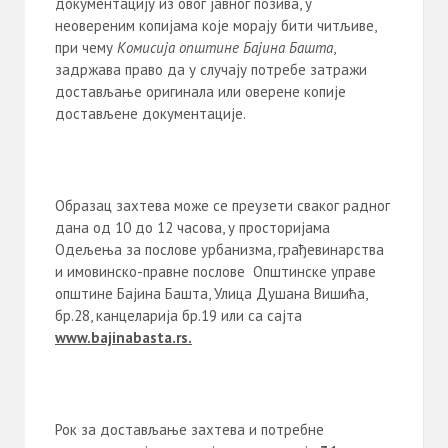
документацију из овог јавног позива, у
неовереним копијама које морају бити читљиве,
при чему
Комисија
општине Бајина Башта
,
задржава право да у случају потребе затражи
достављање оригинала или оверене копије
достављене документације.
Образац захтева може се преузети сваког радног
дана од 10 до 12 часова, у просторијама
Одељења за послове урбанизма, грађевинарства
и имовинско-правне послове Општинске управе
општине Бајина Башта, Улица Душана Вишића,
бр.28, канцеларија бр.19 или са сајта
www
.
bajinabasta
.
rs
.
Рок за достављање захтева и потребне