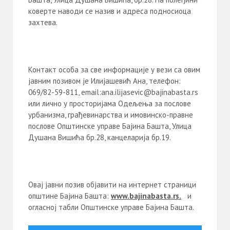
коверте наводи се назив и адреса подносиоца
захтева.
Контакт особа за све информације у вези са овим
јавним позивом је Илијашевић Ана, телефон:
069/82-59-811, email:ana.ilijasevic@bajinabasta.rs
или лично у просторијама Одељења за послове
урбанизма, грађевинарства и имовинско-правне
послове Општинске управе Бајина Башта, Улица
Душана Вишића бр.28, канцеларија бр.19.
Овај јавни позив објавити на интернет страници
општине Бајина Башта:
www
.
bajinabasta
.
rs
.
и
огласној табли Општинске управе Бајина Башта.