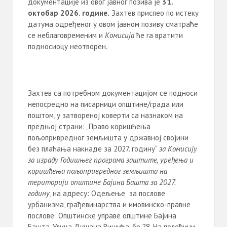
документације из овог јавног позива је
31.
октобар 20
2
6
. године.
Захтев приспео по истеку
датума одређеног у овом јавнoм позиву сматраће
се неблаговременим и
Комисија
ће га вратити
подносиоцу неотворен.
Захтев са потребном документацијом се подноси
непосредно на писарници општине/града или
поштом, у затвореној коверти са назнаком на
предњој страни: „Право коришћења
пољопривредног земљишта у државној својини
без плаћања накнаде за 2027. годину“
за Комисију
за израду Годишњег програма заштите, уређења и
коришћења пољопривредног земљишта
на
територији општине Бајина Башта за 2027.
годину
, на адресу: Одељење за послове
урбанизма, грађевинарства и имовинско-правне
послове Општинске управе општине Бајина
Башта, Улица Душана Вишића, бр.28. На полеђини