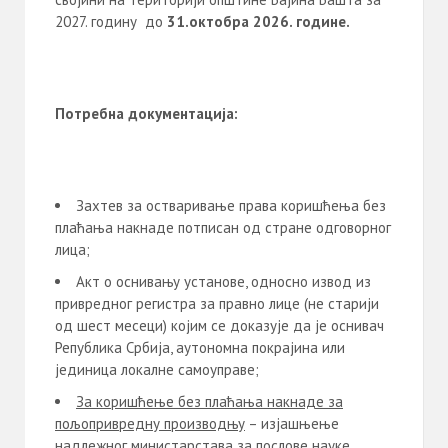
2027. годину до
31.октобра 20
2
6
. године.
Потребна документација:
Захтев за остваривање права коришћења без
плаћања накнаде потписан од стране одговорног
лица;
Акт о оснивању установе, односно извод из
привредног регистра за правно лице (не старији
од шест месеци) којим се доказује да је оснивач
Република Србија, аутономна покрајина или
јединица локалне самоуправе;
За коришћење без плаћања накнаде за
пољопривредну производњу
– изјашњење
надлежног министарстава за послове науке,