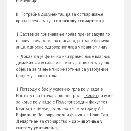
инспекције.
I
I
Потребна документација за остваривање
права пречег закупа
по основу сточарства
je:
Захтев за признавање права пречег закупа по
основу сточарства потписан од стране физичког
лица, односно одговорног лица у правном лицу;
Доказ да је физичко или правно лице власник
домаћих животиња и власник, односно закупац
објекта за гајење тих животиња са утврђеним
бројем условних грла:
Потврду о броју условних грла коју издаје
Институт за сточарство Београд –
Земун
( изузев
за коње коју издаје Пољопривредни факултет
Београд – Земун), односно за територију АП
Војводине Пољопривредни факултет Нови Сад –
Департман за сточарство –
за животиње у
систему уматичења
;