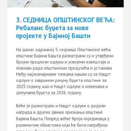
3. СЕДНИЦА ОПШТИНСКОГ ВЕЋА:
Ребаланс буџета за нове
пројекте у Бајиној Башти
На данас одржаној 3. седници Општинског већа
општине Бајина Башта разматрани су и утврђени
бројни предлози одлука и усвојени извештаји и
планови рада општинских предузећа и установа.
Међу најзначајнијим тачкама нашли су се Нацрт
одлуке о завршном рачуну буџета општине за
2025. годину, као и Нацрт одлуке о изменама и
допунама буџета за 2026. годину.
Веће је размотрало и Нацрт одлуке о додели
награда и других јавних признања општине
Бајина Башта. Попред већег броја појединаца у
различитим областима који ће бити награђени