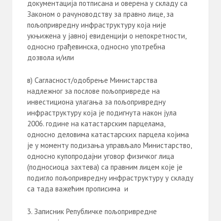
документација потписана и оверена у складу са
Законом о рачуноводству за правно лице, за
пољопривредну инфраструктуру која није
укњижена у јавној евиденцији о непокретности,
односно грађевинска, односно употребна
дозвола и/или
в) Сагласност/одобрење Министарства
надлежног за послове пољопривреде на
инвестициона улагања за пољопривредну
инфраструктуру која је подигнута након јула
2006. године на катастарским парцелама,
односно деловима катастарских парцела којима
је у моменту подизања управљало Министарство,
односно купопродајни уговор физичког лица
(подносиоца захтева) са правним лицем које је
подигло пољопривредну инфраструктуру у складу
са тада важећим прописима и
Записник Републичке пољопривредне