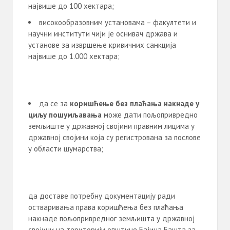
највише до 100 хектара;
високообразовним установама – факултети и
научни институти чији је оснивач држава и
установe за извршење кривичних санкција
највише до 1.000 хектара;
да се за
коришћење без плаћања накнаде у
циљу пошумљавања
може дати пољопривредно
земљиште у државној својини правним лицима у
државној својини која су регистрована за послове
у области шумарства;
да доставе потребну документацију ради
остваривања права коришћења без плаћања
накнаде пољопривредног земљишта у државној
својини на територији општине Бајина Башта за