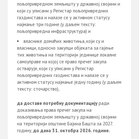
пољопривредном земљишту у државној својини и
који су уписани у Регистар пољопривредних
газдинстава и налазе се у активном статусу
најмање три године (у даљем тексту:
пољопривредна инфраструктура) и
власнике домаћих животиња, који су и
власници, односно закупци објеката за гајење
тих животиња на територији јединице локалне
самоуправе на којој се право пречег закупа
остварује, који су уписани у Регистар
пољопривредних газдинстава и налазе се у
активном статусу најмање једну годину (у даљем
тексту: сточарство),
да
доставе потребну документацију
ради
доказивања права пречег закупа на
пољопривредном земљишту у државној својини
на територији општине Бајина Башта за 2027.
годину,
до дана 31. октобра 20
2
6
. године.