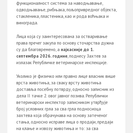
функционалност система за наводњавање,
одводњавање, рибњака, пољопривредног објекта,
стакленика, пластеника, као и рода воћњака и
винограда.
Лица која су заинтересована за остваривање
права пречег закупа по основу сточарства дужна
су да благовремено, а
најкасније до 1.
септембра 2026. године
, поднесу Захтев за
излазак Републичке ветеринарске инспекције.
Уколико је физичко или правно лице власник више
врста животиња, за сваку врсту животиња
доставља посебну потврду, односно записник из
дела II тачке 2. овог јавног позива. Републички
ветеринарски инспектор записником утврђује
број условних грла за сва грла подносиоца
захтева која обрачунава на основу затеченог
стања, односно исправе лица о продаји, предаји
на клање и извозу животиња и то: за сва