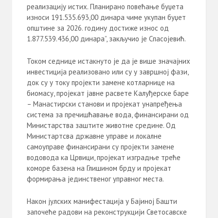
реализацију истих. Планирано повећање буџета
износи 191.535.693,00 динара чиме укупан буџет
општине за 2026. годину достиже износ од
1.877.539.436,00 динара”, закључио је Спасојевић.
Током седнице истакнуто је да је више значајних
инвестиција реализовано или су у завршној фази,
док су у току пројекти замене котларнице на
биомасу, пројекат јавне расвете Калуђерске баре
– Манастирски станови и пројекат унапређења
система за пречишћавање вода, финансирани од
Министарства заштите животне средине. Од
Министартсва државне управе и локалне
самоуправе финансирани су пројекти замене
водовода ка Црвици, пројекат изградње треће
коморе базена на Глишином брду и пројекат
формирања јединственог управног места.
Након јулских манифестација у Бајиној Башти
започеће радови на реконструкцији Светосавске