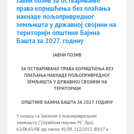
Јавни позив за остваривање
права коришћења без плаћања
накнаде пољопривредног
земљишта у државној својини на
територији општине Бајина
Башта за 2027. годину
ЈАВНИ ПОЗИВ
ЗА ОСТВАРИВАЊЕ ПРАВА КОРИШЋЕЊА БЕЗ
ПЛАЋАЊА НАКНАДЕ ПОЉОПРИВРЕДНОГ
ЗЕМЉИШТА У ДРЖАВНОЈ СВОЈИНИ НА
ТЕРИТОРИЈИ
ОПШТИНЕ БАЈИНА БАШТА ЗА 20
2
7
. ГОДИНУ
У складу са Законом о пољопривредном
земљишту (“Службени гласник РС”, број
62/06,65/08-др закон, 41/09, 112/2015, 80/17 и