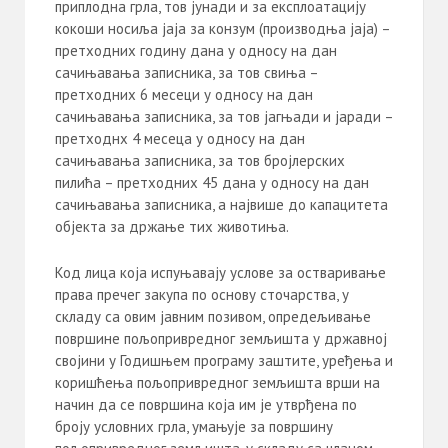
приплодна грла, тов јунади и за експлоатацију
кокоши носиља јаја за конзум (производња јаја) –
претходних годину дана у односу на дан
сачињавања записника, за тов свиња –
претходних 6 месеци у односу на дан
сачињавања записника, за тов јагњади и јаради –
претходнх 4 месеца у односу на дан
сачињавања записника, за тов бројлерских
пилића – претходних 45 дана у односу на дан
сачињавања записника, а највише до капацитета
објекта за држање тих животиња.
Код лица која испуњавају услове за остваривање
права пречег закупа по основу сточарства, у
складу са овим јавним позивом, опредељивање
површине пољопривредног земљишта у државној
својини у Годишњем програму заштите, уређења и
коришћења пољопривредног земљишта врши на
начин да се површина која им је утврђена по
броју условних грла, умањује за површину