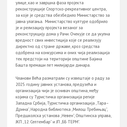
улице, као и завршна фаза пројекта
реконструкције Спортско-рекреативног центра,
за које је средства обезбедило Министарство за
јавна улагања. Министарство културе одобрило
је и релизацију пројекта везаног за
реконструкцију дома у Рачи. Очекује се да укупна
вредност свих инвестиција које се реализују
директно од стране државе, кроз средства
одобрена на конкурсима и оних чија реализација
тек предстоји на територији општине Бајина
Башта премаши пет милијарди динара.
Чланови Већа разматрали су извештаје о раду за
2025. годину јавних установа, предузећа и
организација чији је оснивач општина, међу
којима су Туристичка организација регије
Западна Србија, Туристичка организација „Тара–
Дрина”, Народна библиотека „Милош Требињац”,
Предшколска установа „Невен”, Општинска управа,
ЈКП „12. Септембар” и ЈП „ББ ТЕРМ”.