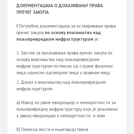
ДОКУМЕНТАЦИЈА
О ДОКАЗИВАЊУ ПРАВА
ПРЕЧЕГ ЗАКУПА
I
Потребна документација за остваривање права
пречег закупа
по основу власништва над
пољопривредном инфраструктуром
je :
Захтев за признавање права пречег закупа по
основу власништва над пољопривредном
инфраструктуром потписан од стране физичког
лица, односно одговорног лица у правном лицу;
Доказ о власништву над пољопривредном
инфраструктуром:
а) Извод из јавне евиденције о непокретности за
пољопривредну инфраструктуру која је укњижена
у јавној евиденцији о непокретности
и /или
б) Пописна листа и књиговодствена