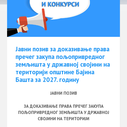
Јавни позив за доказивање права
пречег закупа пољопривредног
земљишта у државној својини на
територији општине Бајина
Башта за 2027. годину
ЈАВНИ ПОЗИВ
ЗА ДОКАЗИВАЊЕ ПРАВА ПРЕЧЕГ ЗАКУПА
ПОЉОПРИВРЕДНОГ ЗЕМЉИШТА У ДРЖАВНОЈ
СВОЈИНИ НА ТЕРИТОРИЈИ