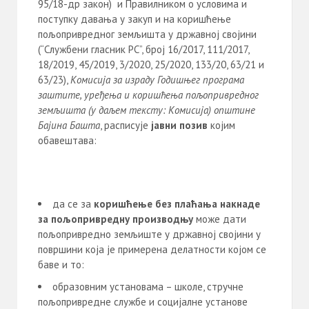
95/18-др закон) и Правилником о условима и
поступку давања у закуп и на коришћење
пољопривредног земљишта у државној својини
(“Службени гласник РС”, број 16/2017, 111/2017,
18/2019, 45/2019, 3/2020, 25/2020, 133/20, 63/21 и
63/23),
Комисија за израду Годишњег програма
заштите, уређења и коришћења пољопривредног
земљишта (у даљем тексту: Комисија) општине
Бајина Башта
, расписује
јавни позив
којим
обавештава:
да се за
коришћење без плаћања накнаде
за пољопривредну производњу
може дати
пољопривредно земљиште у државној својини у
површини која је примерена делатности којом се
баве и то:
образовним установама – школe, стручнe
пољопривреднe службe и социјалнe установe