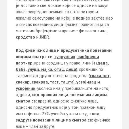
је доставио све доказе који се односе на закуп
пољопривредног земљишта на територији
локалне самоуправе на којој је поднео захтев, као
и списак повезаних лица (назив правног лица са
матичним бројем/име и презиме физичког лица,
сродство
и ЈМБГ).
Код физичких лица и предузетника повезаним
лицима сматра се
:
супружник, ванбрачни
партнер
, крвни сродници у правој линији (
деда,
баба, унуци, мајка, отац, деца
), сродници по
тазбини до другог степена сродства (
снаха, зет,
свекар, свекрва, таст, ташта
),
усвојилац и
усвојеник
, уколико имају пребивалиште на истој
адреси,
код правних лица повезаним лицима
сматра се:
правно, односно физичко лице,
односно предузетник које у том правном лицу
има најмање 25% учешћа у капиталу, а
код
задруге повезаним лицима сматра се:
физичко
лице – члан задруге.