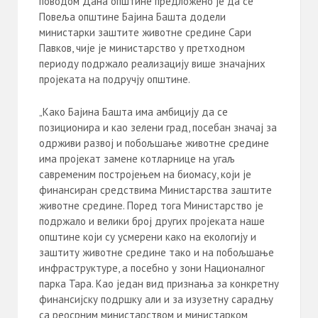
поводом Дана општине предложено је да се
Повеља општине Бајина Башта додели
министарки заштите животне средине Сари
Павков, чије је министарство у претходном
периоду подржало реализацију више значајних
пројеката на подручју општине.
„Како Бајина Башта има амбицију да се
позиционира и као зелени град, посебан значај за
одрживи развој и побољшање животне средине
има пројекат замене котларнице на угаљ
савременим постројењем на биомасу, који је
финансиран средствима Министарства заштите
животне средине. Поред тога Министарство је
подржало и велики број других пројеката наше
општине који су усмерени како на екологију и
заштиту животне средине тако и на побољшање
инфраструктуре, а посебно у зони Националног
парка Тара. Као један вид признања за конкретну
финансијску подршку али и за изузетну сарадњу
са реосрним министарством и министарком