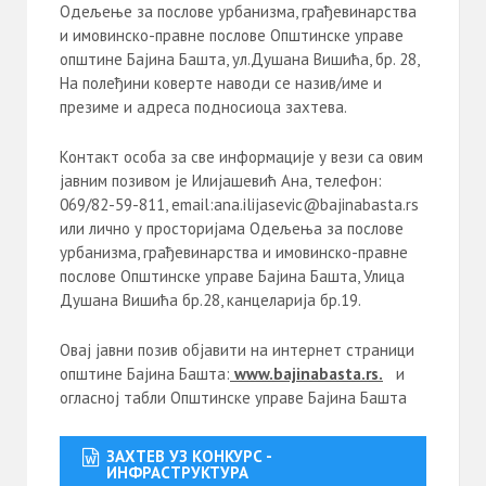
Одељење за послове урбанизма, грађевинарства
и имовинско-правне послове Општинске управе
општине Бајина Башта, ул.Душана Вишића, бр. 28,
На полеђини коверте наводи се назив/име и
презиме и адреса подносиоца захтева.
Контакт особа за све информације у вези са овим
јавним позивом је Илијашевић Ана, телефон:
069/82-59-811, email:ana.ilijasevic@bajinabasta.rs
или лично у просторијама Одељења за послове
урбанизма, грађевинарства и имовинско-правне
послове Општинске управе Бајина Башта, Улица
Душана Вишића бр.28, канцеларија бр.19.
Овај јавни позив објавити на интернет страници
општине Бајина Башта:
www
.
bajinabasta
.
rs
.
и
огласној табли Општинске управе Бајина Башта
ЗАХТЕВ УЗ КОНКУРС -
ИНФРАСТРУКТУРА