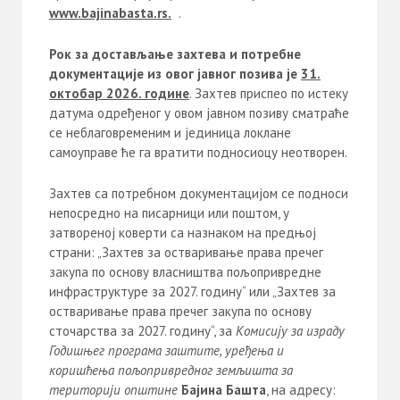
www
.
bajinabasta
.
rs
.
.
Рок за достављање захтева и потребне
документације из овог јавног позива је
31.
октобар 20
2
6
. године
. Захтев приспео по истеку
датума одређеног у овом јавном позиву сматраће
се неблаговременим и јединица локлане
самоуправе ће га вратити подносиоцу неотворен.
Захтев са потребном документацијом се подноси
непосредно на писарници или поштом, у
затвореној коверти са назнаком на предњој
страни: „Захтев за остваривање права пречег
закупа по основу власништва пољопривредне
инфраструктуре за 2027. годину“ или „Захтев за
остваривање права пречег закупа по основу
сточарства за 2027. годину“, за
Комисију за израду
Годишњег програма заштите, уређења и
коришћења пољопривредног земљишта за
територији општине
Бајина Башта
, на адресу: