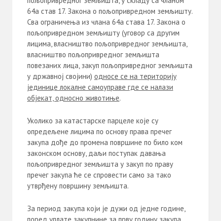
пољопривредног земљишта, у складу са чланом
64а став 17. Закона о пољопривредном земљишту.
Сва ограничења из члана 64а става 17. Закона о
пољопривредном земљишту (уговор са другим
лицима, власништво пољопривредног земљишта,
власништво пољопривредног земљишта
повезаних лица, закуп пољопривредног земљишта
у државној својини)
односе се на територију
јединице локалне самоуправе где се налази
објекат, односно животиње
.
Уколико за катастарске парцеле које су
опредељене лицима по основу права пречег
закупа дође до промена површине по било ком
законском основу, даљи поступак давања
пољопривредног земљишта у закуп по праву
пречег закупа ће се спровести само за тако
утврђену површину земљишта.
За период закупа који је дужи од једне године,
поред уплате закупнине за прву годину закупа,