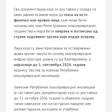
Сва документација која се доставља у складу са
овим јавним позивом мора да
гласи на исто
физичко или
правно лице
, које може бити
носилац или члан Регистрованог пољопривредног
газдинства и мора бити
оверена и потписана од
стране надлежног органа који издаје исправу
.
Лица која су заинтересована за остваривање
права пречег закупа по основу пољопривредне
инфраструктуре дужна су да благовремено, а
најкасније до 1. септембра 202
6
. године
,
поднесу Захтев за излазак Републичке
пољопривредне инспекције.
Записник Републичке пољопривредне инспекције
је саставни део документације која се доставља
до 31. октобра 2026. године и обавезно садржи
тачно наведене све катастарске парцеле, или
делове парцела, на којима је утврђена