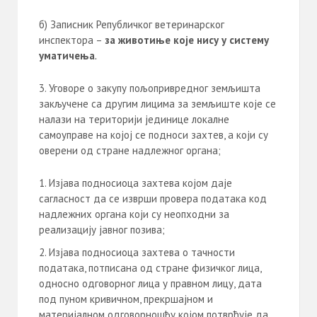
б) Записник Републичког ветеринарског
инспектора –
за животиње које нису у систему
уматичења
.
Уговоре о закупу пољопривредног земљишта
закључене са другим лицима за земљиште које се
налази на територији јединице локалне
самоуправе на којој се подноси захтев, а који су
оверени од стране надлежног органа;
Изјава подносиоца захтева којом даје
сагласност да се изврши провера података код
надлежних органа који су неопходни за
реализацију јавног позива;
Изјава подносиоца захтева о тачности
података, потписанa од стране физичког лица,
односно одговорног лица у правном лицу, дата
под пуном кривичном, прекршајном и
материјалном одговорношћу којом потврђује да