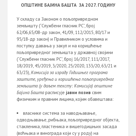
ОПШТИНЕ БАЈИНА БАШТА ЗА 202
7
. ГОДИНУ
У складу са Законом о пољопривредном
земљишту (“Службени гласник РС”, број
62/06,65/08-др закон, 41/09, 112/2015, 80/17 и
95/18-др закон) и Правилником о условима и
поступку давања у закуп и на коришћење
пољопривредног земљишта у државној својини
(“Службени гласник РС”, број 16/2017, 111/2017,
18/2019, 45/2019, 3/2020, 25/2020, 133/20, 63/21 и
63/23),
Комисија за израду Годишњег програма
заштите, уређења и коришћења пољопривредног
земљишта (у даљем тексту: Комисија) општине
Бајина Башта
расписује
јавни позив
свим
физичким и правним лицима, којим обавештава:
власнике система за наводњавање,
одводњавање, рибњака, пољопривредног објекта,
стакленика, пластеника и вишегодишњих засада
(воћњака и винограда који су у роду) на