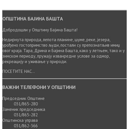
ОПШТИНА БАЈИНА БАШТА
Добродошли у Општину Бајина Башта!
Недирнута природа, лепота планине, шуме, реке, језера,
урођено гостопримство људи, постали су препознатљив имиџ
овог краја. Тара, Дрина и Бајина Башта, како у летњем, тако и у
зимском периоду, пружају изванредне услове за одмор,
рекреацију и уживање у природи.
ПОСЕТИТЕ НАС...
ВАЖНИ ТЕЛЕФОНИ У ОПШТИНИ
Председник Општине
031/865-280
Заменик председника
031/865-282
Општинска управа
031/862-366