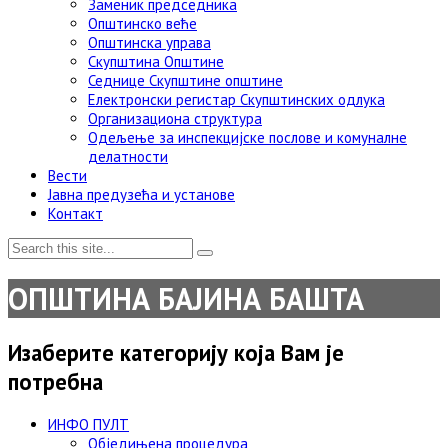
Заменик председника
Општинско веће
Општинска управа
Скупштина Општине
Седнице Скупштине општине
Електронски регистар Скупштинских одлука
Организациона структура
Одељење за инспекцијске послове и комуналне
делатности
Вести
Јавна предузећа и установе
Контакт
ОПШТИНА БАЈИНА БАШТА
Изаберите категорију која Вам је
потребна
ИНФО ПУЛТ
Обједињена процедура