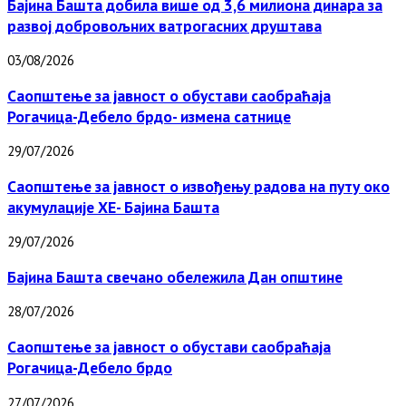
Бајина Башта добила више од 3,6 милиона динара за
развој добровољних ватрогасних друштава
03/08/2026
Саопштење за јавност о обустави саобраћаја
Рогачица-Дебело брдо- измена сатнице
29/07/2026
Саопштење за јавност о извођењу радова на путу око
акумулације ХЕ- Бајина Башта
29/07/2026
Бајина Башта свечано обележила Дан општине
28/07/2026
Саопштење за јавност о обустави саобраћаја
Рогачица-Дебело брдо
27/07/2026