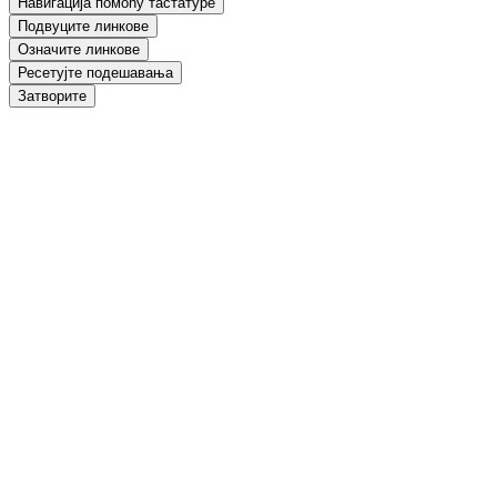
Навигација помоћу тастатуре
Подвуците линкове
Означите линкове
Ресетујте подешавања
Затворите