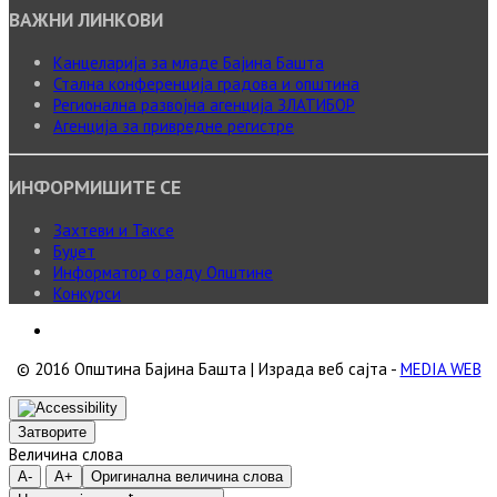
ВАЖНИ ЛИНКОВИ
Канцеларија за младе Бајина Башта
Стална конференција градова и општина
Регионална развојна агенција ЗЛАТИБОР
Агенција за привредне регистре
ИНФОРМИШИТЕ СЕ
Захтеви и Таксе
Буџет
Информатор о раду Општине
Конкурси
© 2016 Општина Бајина Башта | Израда веб сајта -
MEDIA WEB
Затворите
Величина слова
A-
A+
Оригинална величина слова