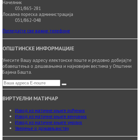
Начелник
031/865-281
Локална пореска администрација
031/862-048
Погледајте све важне телефоне
ОПШТИНСКЕ ИНФОРМАЦИЈЕ
Унесите Вашу адресу електонске поште и редовно добијајте
обавештења о дешавањима и најновијим вестима у Општини
Бајина Башта.
ВИРТУЕЛНИ МАТИЧАР
Извод из матичне књиге рођених
Извод из матичне књиге венчаних
Извод из матичне књиге умрлих
Уверење о држављанству