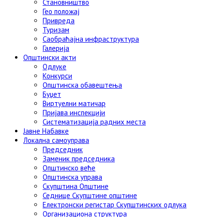
Становништво
Гео положај
Привреда
Туризам
Саобраћајна инфраструктура
Галерија
Општински акти
Одлуке
Конкурси
Општинска обавештења
Буџет
Виртуелни матичар
Пријава инспекцији
Систематизација радних места
Јавне Набавке
Локална самоуправа
Председник
Заменик председника
Општинско веће
Општинска управа
Скупштина Општине
Седнице Скупштине општине
Електронски регистар Скупштинских одлука
Организациона структура