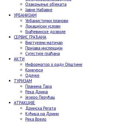
Озакоњење објеката
Јавне Набавке
УРБАНИЗАМ
Урбанистички планови
Локацијски услови
Грађевинске дозволе
СЕРВИС ГРАЂАНА
Виртуелни матичар
Пријава инспекцији
Сугестије грађана
АКТИ
Информатор о раду Општине
Конкурси
Одлуке
ТУРИЗАМ
Планина Тара
Река Дрина
Језеро Перућац
АТРАКЦИЈЕ
Дринска Регата
Кућица на Дрини
Река Врело