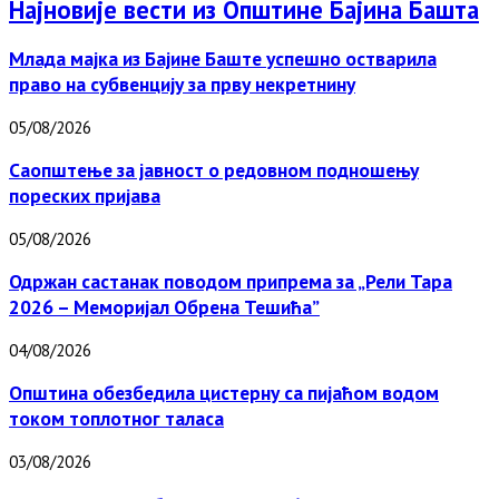
Најновије вести из
Општине Бајина Башта
Млада мајка из Бајине Баште успешно остварила
право на субвенцију за прву некретнину
05/08/2026
Саопштење за јавност о редовном подношењу
пореских пријава
05/08/2026
Одржан састанак поводом припрема за „Рели Тара
2026 – Меморијал Обрена Тешића”
04/08/2026
Општина обезбедила цистерну са пијаћом водом
током топлотног таласа
03/08/2026