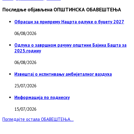
Последње објављена ОПШТИНСКА ОБАВЕШТЕЊА
Обрасци за припрему Нацрта одлуке о буџету 2027
06/08/2026
Одлука о завршном рачуну општине Бајина Башта за
2025.годину
06/08/2026
Извештај о испитивању амбијеталног ваздуха
23/07/2026
Информација по поднеску
15/07/2026
Погледајте остала ОБАВЕШТЕЊА...