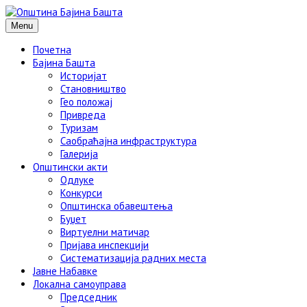
Menu
Почетна
Бајина Башта
Историјат
Становништво
Гео положај
Привреда
Туризам
Саобраћајна инфраструктура
Галерија
Општински акти
Одлуке
Конкурси
Општинска обавештења
Буџет
Виртуелни матичар
Пријава инспекцији
Систематизација радних места
Јавне Набавке
Локална самоуправа
Председник