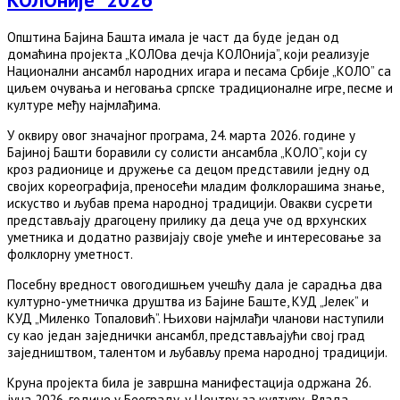
Општина Бајина Башта имала је част да буде један од
домаћина пројекта „КОЛОва дечја КОЛОнија”, који реализује
Национални ансамбл народних игара и песама Србије „КОЛО” са
циљем очувања и неговања српске традиционалне игре, песме и
културе међу најмлађима.
У оквиру овог значајног програма, 24. марта 2026. године у
Бајиној Башти боравили су солисти ансамбла „КОЛО”, који су
кроз радионице и дружење са децом представили једну од
својих кореографија, преносећи младим фолклорашима знање,
искуство и љубав према народној традицији. Овакви сусрети
представљају драгоцену прилику да деца уче од врхунских
уметника и додатно развијају своје умеће и интересовање за
фолклорну уметност.
Посебну вредност овогодишњем учешћу дала је сарадња два
културно-уметничка друштва из Бајине Баште, КУД „Јелек” и
КУД „Миленко Топаловић”. Њихови најмлађи чланови наступили
су као један заједнички ансамбл, представљајући свој град
заједништвом, талентом и љубављу према народној традицији.
Круна пројекта била је завршна манифестација одржана 26.
јуна 2026. године у Београду, у Центру за културу „Влада