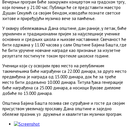
Вечерњи програм биће заокружен концертом на градском тргу,
који почиње у 21.00 час. Публици ће се представити маестро
Душан Секулић са својим бендом, изводећи познате светске
хитове и приређујући музичко вече за памћење.
У оквиру обележавања Дана општине, дан раније, у петак, биће
уприличен и традиционални пријем за најуспешније ученике
основних и средњих школа и њихове наставнике. Свечаност ће
бити одржана у 11.00 часова у сали Општине Бајина Башта, где
ће бити уручене новчане награде као признање за изузетне
резултате постигнуте током протекле школске године.
Ученици који су освојили прво место на републичким
такмичењима биће награђени са 22.000 динара, за друго место
предвиђена је награда од 15.000 динара, док ће за треће
место бити додељено 10.000 динара. Титула ђака генерације
биће награђена са 25.000 динара, а носиоци Вукове дипломе
добиће по 13.000 динара.
Општина Бајина Башта позива све суграђане и госте да својим
присуством увеличају прославу Дана општине и заједно
обележе празник уз дружење и квалитетан музички програм.