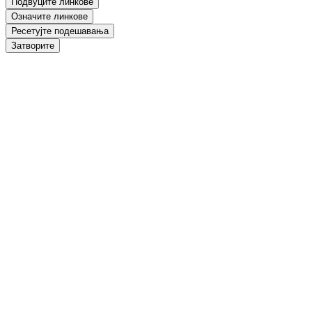
Подвуците линкове
Означите линкове
Ресетујте подешавања
Затворите