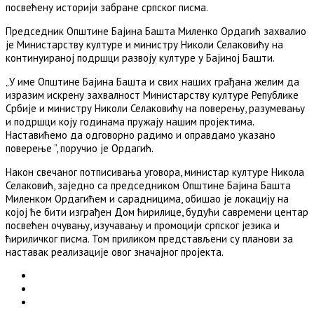
посвећену историји забране српског писма.
Председник Општине Бајина Башта Миленко Ордагић захвалио
је Министарству културе и министру Николи Селаковићу на
континуираној подршци развоју културе у Бајиној Башти.
„У име Општине Бајина Башта и свих наших грађана желим да
изразим искрену захвалност Министарству културе Републике
Србије и министру Николи Селаковићу на поверењу, разумевању
и подршци коју годинама пружају нашим пројектима.
Наставићемо да одговорно радимо и оправдамо указано
поверење ”, поручио је Ордагић.
Након свечаног потписивања уговора, министар културе Никола
Селаковић, заједно са председником Општине Бајина Башта
Миленком Ордагићем и сарадницима, обишао је локацију на
којој ће бити изграђен Дом ћирилице, будући савремени центар
посвећен очувању, изучавању и промоцији српског језика и
ћириличког писма. Том приликом представљени су планови за
наставак реализације овог значајног пројекта.