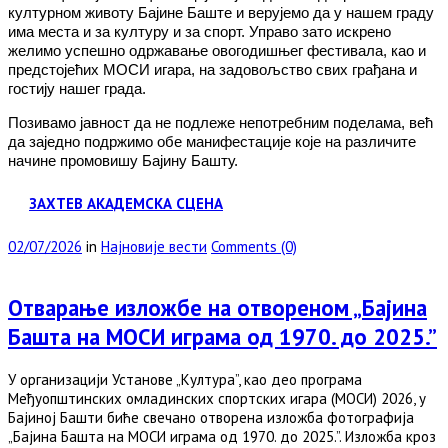
културном животу Бајине Баште и верујемо да у нашем граду
има места и за културу и за спорт. Управо зато искрено
желимо успешно одржавање овогодишњег фестивала, као и
предстојећих МОСИ игара, на задовољство свих грађана и
гостију нашег града.
Позивамо јавност да не подлеже непотребним поделама, већ
да заједно подржимо обе манифестације које на различите
начине промовишу Бајину Башту.
ЗАХТЕВ АКАДЕМСКА СЦЕНА
02/07/2026
in
Најновије вести
Comments (0)
Отварање изложбе на отвореном „Бајинa
Башта на МОСИ играма од 1970. до 2025.”
У организацији Установе „Култура”, као део програма
Међуопштинских омладинских спортских игара (МОСИ) 2026, у
Бајиној Башти биће свечано отворена изложба фотографија
„Бајина Башта на МОСИ играма од 1970. до 2025.”. Изложба кроз