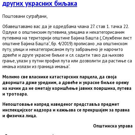
других украсних биљака
Поштовани суграђани,
Обавештавамо вас да је одредбама члана 27. став 1. тачка 22.
Одлуке о општинским путевима, улицама и некатегорисаним
путевима на територији општине Бајина Башта („Службени лист
општине Бајина Башта“, бр. 4/2019) прописано „на општинском
путу, улици и некатегорисаном путу забрањено је нарочито
дрвеће и друге украсне биљке и сл. садити тако да њихово
грање, улази у путни профил пута или дозволити да растиње са
имања излази из граница имања“.
Молимо све власнике катастарских парцела, да своја
дворишта држе уредним, а дрвеће и украсне биљке орежу
на начин да не ометају коришћење јавних површина, путева
и тротоара.
Непоштовање напред наведеног представља предмет
инспекцијског надзора и кажњава се прекршајем за правна
и физичка лица.
Општинска управа