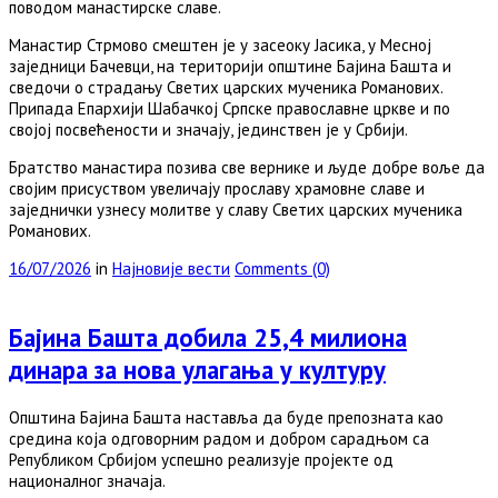
поводом манастирске славе.
Манастир Стрмово смештен је у засеоку Јасика, у Месној
заједници Бачевци, на територији општине Бајина Башта и
сведочи о страдању Светих царских мученика Романових.
Припада Епархији Шабачкој Српске православне цркве и по
својој посвећености и значају, јединствен је у Србији.
Братство манастира позива све вернике и људе добре воље да
својим присуством увеличају прославу храмовне славе и
заједнички узнесу молитве у славу Светих царских мученика
Романових.
16/07/2026
in
Најновије вести
Comments (0)
Бајина Башта добила 25,4 милиона
динара за нова улагања у културу
Општина Бајина Башта наставља да буде препозната као
средина која одговорним радом и добром сарадњом са
Републиком Србијом успешно реализује пројекте од
националног значаја.