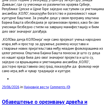
Дивљан”, где су учесници из различитих крајева Србије,
Републике Српске и Црне Горе заједно наступили са уметницима
ансамбла „КОЛО”, показујући богатство и разноликост наше
културне баштине. За учешће деце у овом програму општина
Бајина Башта обезбедила је организован превоз, како би сви
учесници безбедно стигли на завршну манифестацију и били
део овог значајног догађаја.
„КОЛОва дечја КОЛОнија” није само пројекат учења народних
игара, већ и простор за дружење, размену искустава и
стварање нових пријатељстава међу младим фолклорашима из
целог региона. Општина Бајина Башта поносна је што су деца
из нашег краја била део овог значајног пројекта и што су,
заједно са вршњацима и уметницима ансамбла „КОЛО”,
достојно представила свој град, показујући да фолклор није
само игра, већ и чувар традиције и културе.
29/06/2026
in
Најновије вести
Comments (0)
Обавештење о орезивању дрвећа и