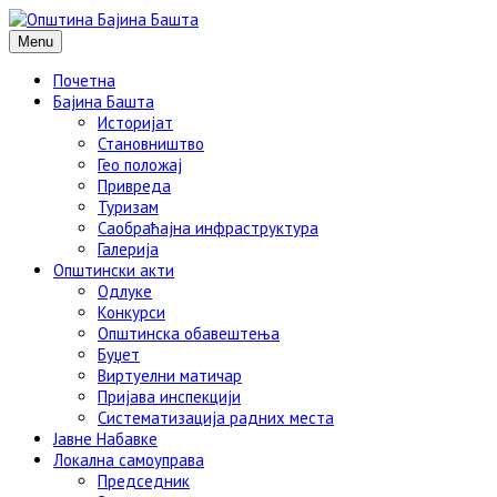
Menu
Почетна
Бајина Башта
Историјат
Становништво
Гео положај
Привреда
Туризам
Саобраћајна инфраструктура
Галерија
Општински акти
Одлуке
Конкурси
Општинска обавештења
Буџет
Виртуелни матичар
Пријава инспекцији
Систематизација радних места
Јавне Набавке
Локална самоуправа
Председник