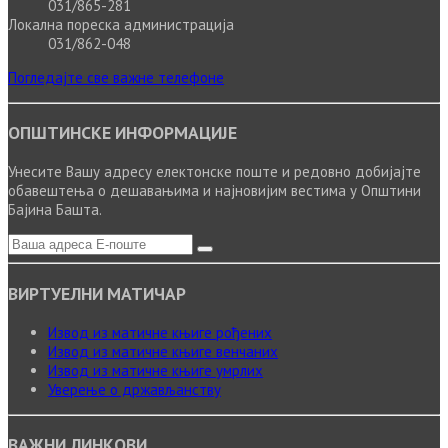
031/865-281
Локална пореска администрација
031/862-048
Погледајте све важне телефоне
ОПШТИНСКЕ ИНФОРМАЦИЈЕ
Унесите Вашу адресу електонске поште и редовно добијајте
обавештења о дешавањима и најновијим вестима у Општини
Бајина Башта.
ВИРТУЕЛНИ МАТИЧАР
Извод из матичне књиге рођених
Извод из матичне књиге венчаних
Извод из матичне књиге умрлих
Уверење о држављанству
ВАЖНИ ЛИНКОВИ