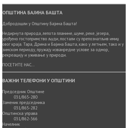
ОПШТИНА БАЈИНА БАШТА
Добродошли у Општину Бајина Башта!
Недирнута природа, лепота планине, шуме, реке, језера,
урођено гостопримство људи, постали су препознатљив имиџ
овог краја. Тара, Дрина и Бајина Башта, како у летњем, тако и у
зимском периоду, пружају изванредне услове за одмор,
рекреацију и уживање у природи.
ПОСЕТИТЕ НАС...
ВАЖНИ ТЕЛЕФОНИ У ОПШТИНИ
Председник Општине
031/865-280
Заменик председника
031/865-282
Општинска управа
031/862-366
Начелник