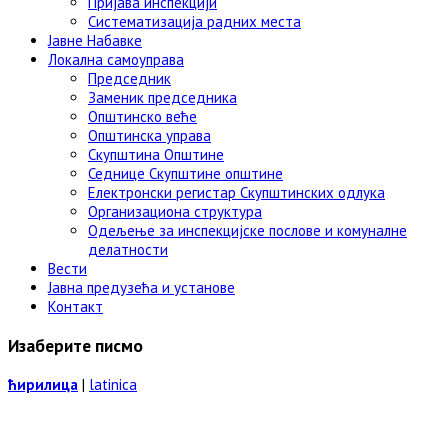
Пријава инспекцији
Систематизација радних места
Јавне Набавке
Локална самоуправа
Председник
Заменик председника
Општинско веће
Општинска управа
Скупштина Општине
Седнице Скупштине општине
Електронски регистар Скупштинских одлука
Организациона структура
Одељење за инспекцијске послове и комуналне
делатности
Вести
Јавна предузећа и установе
Контакт
Изаберите писмо
ћирилица
|
latinica