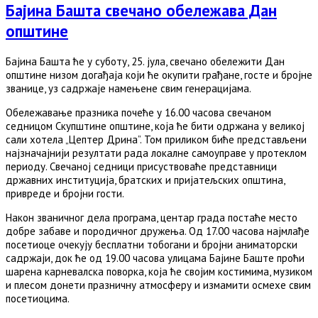
Бајина Башта свечано обележава Дан
општине
Бајина Башта ће у суботу, 25. јула, свечано обележити Дан
општине низом догађаја који ће окупити грађане, госте и бројне
званице, уз садржаје намењене свим генерацијама.
Обележавање празника почеће у 16.00 часова свечаном
седницом Скупштине општине, која ће бити одржана у великој
сали хотела „Цептер Дрина”. Том приликом биће представљени
најзначајнији резултати рада локалне самоуправе у протеклом
периоду. Свечаној седници присуствоваће представници
државних институција, братских и пријатељских општина,
привреде и бројни гости.
Након званичног дела програма, центар града постаће место
добре забаве и породичног дружења. Од 17.00 часова најмлађе
посетиоце очекују бесплатни тобогани и бројни аниматорски
садржаји, док ће од 19.00 часова улицама Бајине Баште проћи
шарена карневалска поворка, која ће својим костимима, музиком
и плесом донети празничну атмосферу и измамити осмехе свим
посетиоцима.