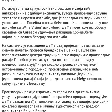
Истакнуто је да су кустоси Етнографског музеја већ
ангажовани на одабиру експоната, аутори припремају стручне
текстове и наратив изложбе, док је сарадња са медијима већ
успостављена. Посебна пажња биће посвећена повезивању ове
изложбе са „Wine Vision” изложбом, где ће почетком октобра, у
сарадњи са Савезом удружења ракијаша Србије, бити
најављена велика београдска изложба.
На састанку је наглашено да ће овај пројекат представљати
снажан почетак процеса брендирања Бајине Баште као
препознатљивог центра традиционалне породичне производње
ракије. Посебно је истакнуто да општина има значајну
предност захваљујући претходно спроведеном научном
истраживању о породичној производњи ракије, као и већ
развијеном визуелном идентитету кампање „Једина и
јединствена ракија“, који је представљен на Међународном
сајму туризма у Београду.
Произвођачи ракије изразили су спремност да се активно
укључе у реализацију изложбе и пратећих програма, оцењујући
да ће овакав догађај допринети очувању традиције, промоцији
локалних произвођача и јачању туристичког и привредног
идентитета Бајине Баште.