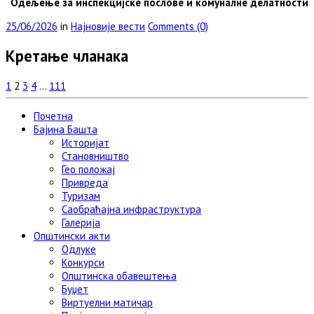
Одељење за инспекцијске послове и комуналне делатности
25/06/2026
in
Најновије вести
Comments (0)
Кретање чланака
1
2
3
4
…
111
Почетна
Бајина Башта
Историјат
Становништво
Гео положај
Привреда
Туризам
Саобраћајна инфраструктура
Галерија
Општински акти
Одлуке
Конкурси
Општинска обавештења
Буџет
Виртуелни матичар