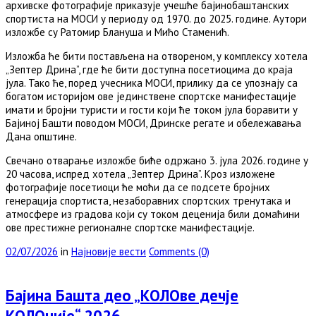
архивске фотографије приказује учешће бајинобаштанских
спортиста на МОСИ у периоду од 1970. до 2025. године. Аутори
изложбе су Ратомир Блануша и Мићо Стаменић.
Изложба ће бити постављена на отвореном, у комплексу хотела
„Зептер Дрина”, где ће бити доступна посетиоцима до краја
јула. Тако ће, поред учесника МОСИ, прилику да се упознају са
богатом историјом ове јединствене спортске манифестације
имати и бројни туристи и гости који ће током јула боравити у
Бајиној Башти поводом МОСИ, Дринске регате и обележавања
Дана општине.
Свечано отварање изложбе биће одржано 3. јула 2026. године у
20 часова, испред хотела „Зептер Дрина”. Кроз изложене
фотографије посетиоци ће моћи да се подсете бројних
генерација спортиста, незаборавних спортских тренутака и
атмосфере из градова који су током деценија били домаћини
ове престижне регионалне спортске манифестације.
02/07/2026
in
Најновије вести
Comments (0)
Бајина Башта део „КОЛОве дечје
КОЛОније“ 2026