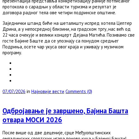
презентација представља конкретизацију раније потписаног
протокола о сарадњи у области туризма и резултат је
договора радног тела ове четири подринске општине.
Заједнички штанд биће на шеталишту испред хотела Цептер
Дрина, а у непосредној близини, на градском тргу, нас већ од
22 часа очекује и велики концерт Дејана Матића. Позивамо све
госте Бајине Баште да се упознају са понудом средњег
Подриња, осете чар укуса овог краја и уживају у музичком
програму.
07/07/2026
in
Најновије вести
Comments (0)
Одбројавање је завршено, Бајина Башта
отвара МОСИ 2026
После више од две деценије, срце Међуопштинских
омладинских спортских игара поново куца у Бајиној Башти!