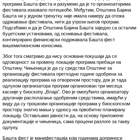
програма Башта феста и разумемо да је то организаторима
фестивала изазвало потешкоће. Међутим, Општина Бајина
Башта ни у једном тренутку није имала намеру да отежа
одржавање фестивала, нити да угрози његов програм.
Подсећамо и да је Општина Бајина Башта заједно са осталим
буџетским установама, од оснивања фестивала,
континуирано финансијски подржавала Башта фест
вишемилионским износима.
Због тога сматрамо да нису основани покушаји да се
одговорност за промену локације програма пребаци на
Општину. Чињеница је да су средства Општине за
организацију фестивала претходне године одобрена за
реализацију програма на отвореном простору, док је тада
одлуком организатора програм организован три месеца
касније у биоскопу „Влаја”. Ово је омогућило организатору
другачије располагање одобреним средствима, имајући у
виду да су трошкови организације програма у биоскопском
простору знатно мањи у односу на првобитно планирану
локацију. Остављамо јавности да, на основу приложене
документације и чињеница, сама процени разлоге за такву
одлуку.
Башта фест је манифестација која годинама доприноси