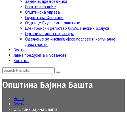
Заменик председника
Општинско веће
Општинска управа
Скупштина Општине
Седнице Скупштине општине
Електронски регистар Скупштинских одлука
Организациона структура
Одељење за инспекцијске послове и комуналне
делатности
Вести
Јавна предузећа и установе
Контакт
Општина Бајина Башта
Home
Вести
Општина Бајина Башта