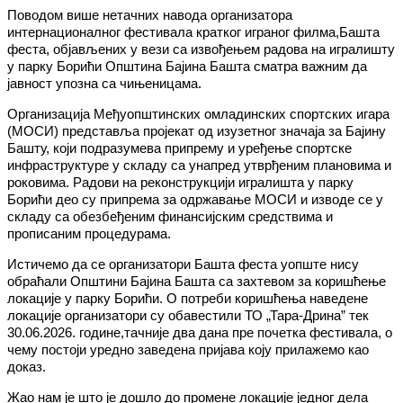
Поводом више нетачних навода организатора
интернационалног фестивала кратког играног филма,Башта
феста, објављених у вези са извођењем радова на игралишту
у парку Борићи Општина Бајина Башта сматра важним да
јавност упозна са чињеницама.
Организација Међуопштинских омладинских спортских игара
(МОСИ) представља пројекат од изузетног значаја за Бајину
Башту, који подразумева припрему и уређење спортске
инфраструктуре у складу са унапред утврђеним плановима и
роковима. Радови на реконструкцији игралишта у парку
Борићи део су припрема за одржавање МОСИ и изводе се у
складу са обезбеђеним финансијским средствима и
прописаним процедурама.
Истичемо да се организатори Башта феста уопште нису
обраћали Општини Бајина Башта са захтевом за коришћење
локације у парку Борићи. О потреби коришћења наведене
локације организатори су обавестили ТО „Тара-Дрина” тек
30.06.2026. године,тачније два дана пре почетка фестивала, о
чему постоји уредно заведена пријава коју прилажемо као
доказ.
Жао нам је што је дошло до промене локације једног дела