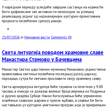
У наредном периоду уследиће завршни састанци на којима ће
бити дефинисане све активности неопходне за успешну
реализацију једног од најзначајнијих културно-промотивних
пројеката посвећених српској ракији.
23/07/2026
in
Најновије вести
Comments (0)
Света литургија поводом храмовне славе
Манастира Стрмово у Бачевцима
Манастир Светих царствених мученика Романових, јединствена
православна светиња посвећена последњој руској царској
породици, сутра ће свечано прославити своју храмовну славу.
Света архијерејска литургија биће служена са почетком у 9.00
часова, а очекује се долазак великог броја верника из Подриња
и других крајева Србије. Након богослужења биће уприличено
освећење славских дарова и трпезе љубави, а славље ће бити
настављено уз културно-уметнички програм, који је припремљен