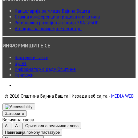
Канцеларија за младе Бајина Башта
Стална конференција градова и општина
Регионална развојна агенција ЗЛАТИБОР
Агенција за привредне регистре
ИНФОРМИШИТЕ СЕ
Захтеви и Таксе
Буџет
Информатор о раду Општине
Конкурси
© 2016 Општина Бајина Башта | Израда веб сајта -
MEDIA WEB
Затворите
Величина слова
A-
A+
Оригинална величина слова
Навигација помоћу тастатуре