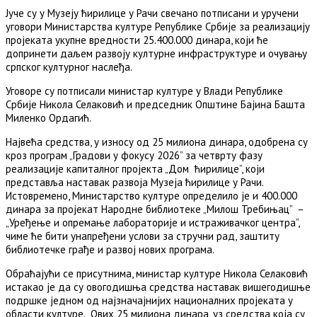
Јуче су у Музеју ћирилице у Рачи свечано потписани и уручени
уговори Министарства културе Републике Србије за реализацију
пројеката укупне вредности 25.400.000 динара, који ће
допринети даљем развоју културне инфраструктуре и очувању
српског културног наслеђа.
Уговоре су потписали министар културе у Влади Републике
Србије Никола Селаковић и председник Општине Бајина Башта
Миленко Ордагић.
Највећа средства, у износу од 25 милиона динара, одобрена су
кроз програм „Градови у фокусу 2026” за четврту фазу
реализације капиталног пројекта „Дом ћирилице”, који
представља наставак развоја Музеја ћирилице у Рачи.
Истовремено, Министарство културе определило је и 400.000
динара за пројекат Народне библиотеке „Милош Требињац” –
„Уређење и опремање лабораторије и истраживачког центра”,
чиме ће бити унапређени услови за стручни рад, заштиту
библиотечке грађе и развој нових програма.
Обраћајући се присутнима, министар културе Никола Селаковић
истакао је да су овогодишња средства наставак вишегодишње
подршке једном од најзначајнијих националних пројеката у
области културе. „Ових 25 милиона динара, уз средства која су