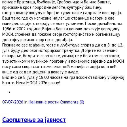
понуде Братунца, Љубовије, Сребренице и Бајине Баште,
приказана кроз природне лепоте, културну баштину,
гастрономску понуду и бројне туристичке садржаје овог краја.
Баш тамо где су исписане најлепше странице историје ове
манифестације, стварају се нове успомене. После домаћинства
1986. и 2002. године, Бајина Башта поново дочекује породицу
МОСИ, спремна да покаже своје гостопримство и организацију
достојну великог спортског догађаја.
Позивамо све грађане, госте и љубитеље спорта да од 8. до 12.
јула буду део овог историјског тренутка. Дођите на свечано
отварање, бодрите спортисте, уживајте у богатом спортском,
туристичком и музичком програму и покажимо заједно да МОСИ
нису само спортско такмичење, већ манифестација која већ
више од седам деценија повезује људе.
Видимо се 8. јула у 18.00 часова на градском стадиону у Бајиној
Башти. Нека МОСИ 2026 почну!
07/07/2026
in
Најновије вести
Comments (0)
Саопштење за јавност