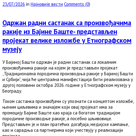
23/07/2026
in
Најновије вести
Comments (0)
Одржан радни састанак са произвођачима
ракије из Бајине Баште- представљен
пројекат велике изложбе у Етнографском
музеју
У Бајиној Башти одржан је радни састанак са локалним
произвођачима ракије на којем је представљен пројекат
„Традиционална породична производња ракије у Бајиној Башти
и Србији”, чија ће централна манифестација бити реализована у
другој половини октобра 2026. године у Етнографском музеју у
Београду.
Током састанка произвођачи су упознати са концептом изложбе,
њеним циљевима и значајем који овај пројекат има за
промоцију Бајине Баште као краја са богатом традицијом
породичне производње ракије, а посебно шљивовице.
Представљен је и план пратећих догађаја, медијске кампање,
као и сарадња са партнерима који учествују у реализацији
пројекта.