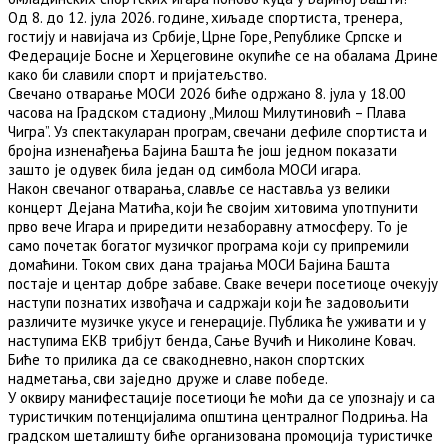
Од 8. до 12. јула 2026. године, хиљаде спортиста, тренера,
гостију и навијача из Србије, Црне Горе, Републике Српске и
Федерације Босне и Херцеговине окупиће се на обалама Дрине
како би славили спорт и пријатељство.
Свечано отварање МОСИ 2026 биће одржано 8. јула у 18.00
часова на Градском стадиону „Милош Милутиновић – Плава
Чигра”. Уз спектакуларан програм, свечани дефиле спортиста и
бројна изненађења Бајина Башта ће још једном показати
зашто је одувек била један од симбола МОСИ игара.
Након свечаног отварања, славље се наставља уз велики
концерт Дејана Матића, који ће својим хитовима употпунити
прво вече Игара и приредити незаборавну атмосферу. То је
само почетак богатог музичког програма који су припремили
домаћини. Током свих дана трајања МОСИ Бајина Башта
постаје и центар добре забаве. Сваке вечери посетиоце очекују
наступи познатих извођача и садржаји који ће задовољити
различите музичке укусе и генерације. Публика ће уживати и у
наступима ЕКВ трибјут бенда, Сање Вучић и Николине Ковач.
Биће то прилика да се свакодневно, након спортских
надметања, сви заједно друже и славе победе.
У оквиру манифестације посетиоци ће моћи да се упознају и са
туристичким потенцијалима општина централног Подриња. На
градском шеталишту биће организована промоција туристичке