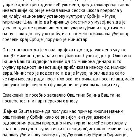
у претходне три године већ уложена, представљају наставак
инвестиције којом је некадашња сеоска школа прерасла у
најмлађу националну установу културе у Србији – Музеј
ћирилице. Циљ није да ћирилицу сместимо у музеј, већ да је
управо одавде промовишемо, популаризујемо и подстичемо
њену свакодневну употребу, истовремено оживљавајући овај
прелепи крај Србије”, поручио је министар.
Он је нагласио да је у овај пројекат до сада уложено укупно
око 95 милиона динара из републичког буџета, док је Општина
Бајина Башта издвојила више од 15 милиона динара, што
укупну вредност инвестиције приближава износу од милион
евра. Министар је подсетио и да је Музеј ћирилице за само
четири месеца рада посетило око пет хиљада посетилаца, иако
још увек није почео да функционише у пуном капацитету.
Селаковић је посебно захвалио Општини Бајина Башта на
посвећености и партнерском односу.
„Бајина Башта може да послужи као пример многим мањим
општинама у Србији како се визијом, ентузијазмом и
одговорним радом природно и културно наслеђе претвара у
снажан културно-туристички потенцијал”, истакао је министар,
најављујући и прву велику путујућу изложбу Музеја ћирилице,