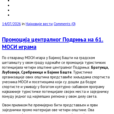
14/07/2026
in
Најновије вести
Comments (0)
Промоција централног Подриња на 61.
МОСИ играма
По отварању МОСИ игара у Бајиној Башти на градском
шеталишту у овом граду одржаће се промоција туристичких
потенцијала четири општине централног Подриња:
Братунца,
Љубовије, Сребренице и Бајине Баште
. Туристичке
организације ових општина представиће хиљадама спортиста
учесника МОСИ и посетиоцима који су дошли да бодре
спортисте и уживају у богатом културно-забавном програму
најважније туристичке потенцијале својих места и заједничку
понуду једног од најлепших региона у овом делу света.
Овом приликом ће премијерно бити представљен и први
заједнички промо материјал ове четири општине. Ова