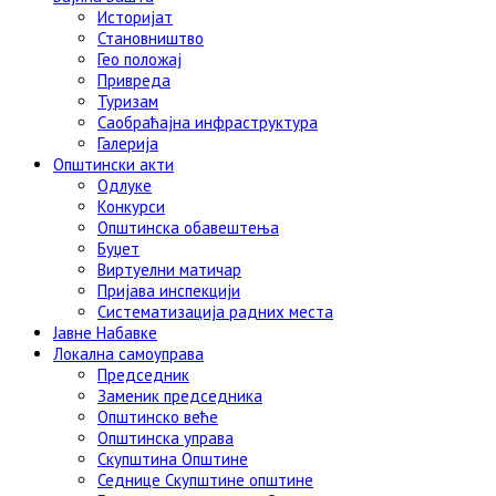
Историјат
Становништво
Гео положај
Привреда
Туризам
Саобраћајна инфраструктура
Галерија
Општински акти
Одлуке
Конкурси
Општинска обавештења
Буџет
Виртуелни матичар
Пријава инспекцији
Систематизација радних места
Јавне Набавке
Локална самоуправа
Председник
Заменик председника
Општинско веће
Општинска управа
Скупштина Општине
Седнице Скупштине општине