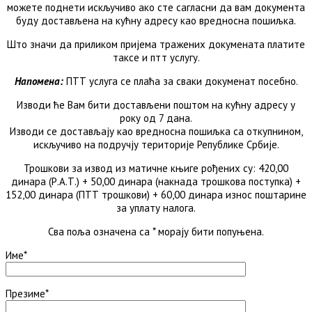
можете поднети искључиво ако сте сагласни да вам документа
буду достављена на кућну адресу као вредносна пошиљка.
Што значи да приликом пријема тражених докумената платите
таксе и птт услугу.
Напомена:
ПТТ услуга се плаћа за сваки докуменат посебно.
Изводи ће Вам бити достављени поштом на кућну адресу у
року од 7 дана.
Изводи се достављају као вредносна пошиљка са откупнином,
искључиво на подручју територије Републике Србије.
Трошкови за извод из матичне књиге рођених су: 420,00
динара (Р.А.Т.) + 50,00 динара (накнада трошкова поступка) +
152,00 динара (ПТТ трошкови) + 60,00 динара износ поштарине
за уплату налога.
Сва поља означена са * морају бити попуњена.
Име*
Презиме*