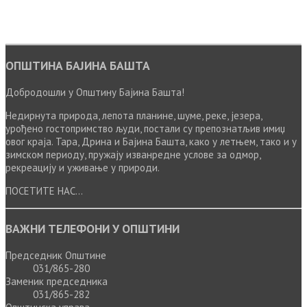
ОПШТИНА БАЈИНА БАШТА
Добродошли у Општину Бајина Башта!
Недирнута природа, лепота планине, шуме, реке, језера,
урођено гостопримство људи, постали су препознатљив имиџ
овог краја. Тара, Дрина и Бајина Башта, како у летњем, тако и у
зимском периоду, пружају изванредне услове за одмор,
рекреацију и уживање у природи.
ПОСЕТИТЕ НАС...
ВАЖНИ ТЕЛЕФОНИ У ОПШТИНИ
Председник Општине
031/865-280
Заменик председника
031/865-282