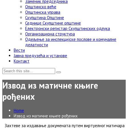
Заменик председника
Општинско веће
Општинска управа
Скупштина Општине
Седнице Скупштине општине
Електронски регистар Скупштинских одлука
Организациона структура
Одељење за инспекцијске послове и комуналне
делатности
Вести
Јавна предузећа и установе
Контакт
Извод из матичне књиге
рођених
Home
Извод из матичне књиге рођених
Захтеве за издавање докумената путем виртуелног матичара