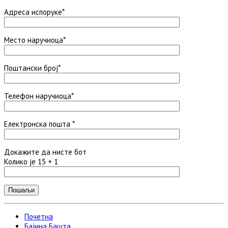
Адреса испоруке*
Место наручиоца*
Поштански број*
Телефон наручиоца*
Електронска пошта *
Докажите да нисте бот
Колико је 15 + 1
Почетна
Бајина Башта