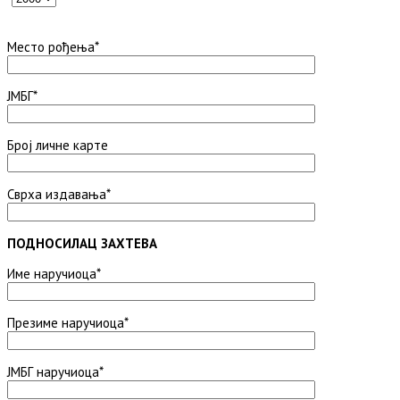
Место рођења*
ЈМБГ*
Број личне карте
Сврха издавања*
ПОДНОСИЛАЦ ЗАХТЕВА
Име наручиоца*
Презиме наручиоца*
ЈМБГ наручиоца*