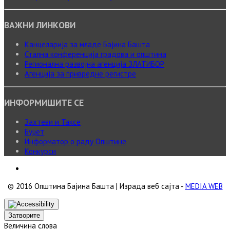
ВАЖНИ ЛИНКОВИ
Канцеларија за младе Бајина Башта
Стална конференција градова и општина
Регионална развојна агенција ЗЛАТИБОР
Агенција за привредне регистре
ИНФОРМИШИТЕ СЕ
Захтеви и Таксе
Буџет
Информатор о раду Општине
Конкурси
© 2016 Општина Бајина Башта | Израда веб сајта -
MEDIA WEB
Затворите
Величина слова