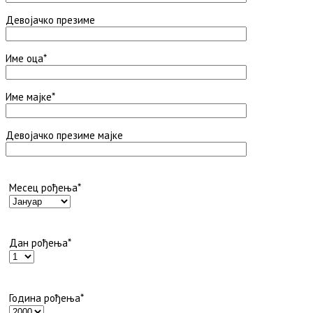
Девојачко презиме
Име оца*
Име мајке*
Девојачко презиме мајке
Месец рођења*
Дан рођења*
Година рођења*