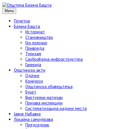
Menu
Почетна
Бајина Башта
Историјат
Становништво
Гео положај
Привреда
Туризам
Саобраћајна инфраструктура
Галерија
Општински акти
Одлуке
Конкурси
Општинска обавештења
Буџет
Виртуелни матичар
Пријава инспекцији
Систематизација радних места
Јавне Набавке
Локална самоуправа
Председник