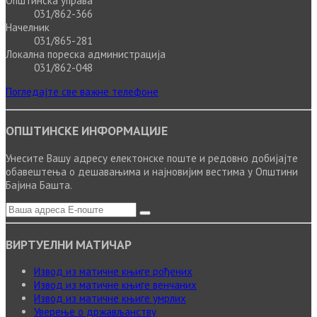
Општинска управа
031/862-366
Начелник
031/865-281
Локална пореска администрација
031/862-048
Погледајте све важне телефоне
ОПШТИНСКЕ ИНФОРМАЦИЈЕ
Унесите Вашу адресу електонске поште и редовно добијајте
обавештења о дешавањима и најновијим вестима у Општини
Бајина Башта.
ВИРТУЕЛНИ МАТИЧАР
Извод из матичне књиге рођених
Извод из матичне књиге венчаних
Извод из матичне књиге умрлих
Уверење о држављанству