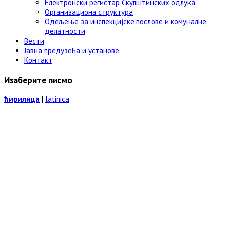
Електронски регистар Скупштинских одлука
Организациона структура
Одељење за инспекцијске послове и комуналне
делатности
Вести
Јавна предузећа и установе
Контакт
Изаберите писмо
ћирилица
|
latinica