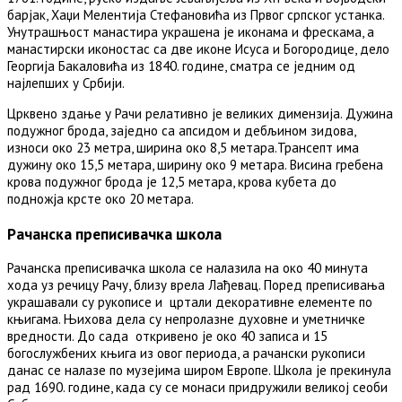
барјак, Хаџи Мелентија Стефановића из Првог српског устанка.
Унутрашњост манастира украшена је иконама и фрескама, а
манастирски иконостас са две иконе Исуса и Богородице, дело
Георгија Бакаловића из 1840. године, сматра се једним од
најлепших у Србији.
Црквено здање у Рачи релативно је великих димензија. Дужина
подужног брода, заједно са апсидом и дебљином зидова,
износи око 23 метра, ширина око 8,5 метара.Трансепт има
дужину око 15,5 метара, ширину око 9 метара. Висина гребена
крова подужног брода је 12,5 метара, крова кубета до
подножја крсте око 20 метара.
Рачанска преписивачка школа
Рачанска преписивачка школа се налазила на око 40 минута
хода уз речицу Рачу, близу врела Лађевац. Поред преписивања
украшавали су рукописе и цртали декоративне елементе по
књигама. Њихова дела су непролазне духовне и уметничке
вредности. До сада откривено је око 40 записа и 15
богослужбених књига из овог периода, а рачански рукописи
данас се налазе по музејима широм Европе. Школа је прекинула
рад 1690. године, када су се монаси придружили великој сеоби