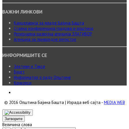
ВАЖНИ ЛИНКОВИ
Канцеларија за младе Бајина Башта
Стална конференција градова и општина
Регионална развојна агенција ЗЛАТИБОР
Агенција за привредне регистре
ИНФОРМИШИТЕ СЕ
Захтеви и Таксе
Буџет
Информатор о раду Општине
Конкурси
© 2016 Општина Бајина Башта | Израда веб сајта -
MEDIA WEB
Затворите
Величина слова