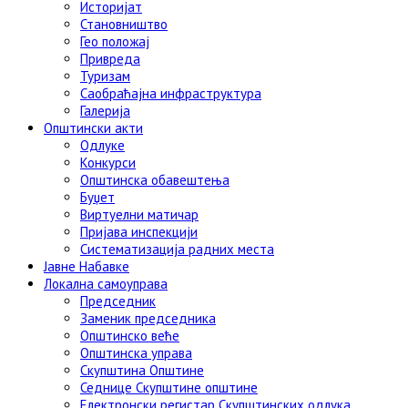
Историјат
Становништво
Гео положај
Привреда
Туризам
Саобраћајна инфраструктура
Галерија
Општински акти
Одлуке
Конкурси
Општинска обавештења
Буџет
Виртуелни матичар
Пријава инспекцији
Систематизација радних места
Јавне Набавке
Локална самоуправа
Председник
Заменик председника
Општинско веће
Општинска управа
Скупштина Општине
Седнице Скупштине општине
Електронски регистар Скупштинских одлука