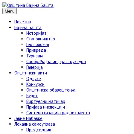
Menu
Почетна
Бајина Башта
Историјат
Становништво
Гео положај
Привреда
Туризам
Саобраћајна инфраструктура
Галерија
Општински акти
Одлуке
Конкурси
Општинска обавештења
Буџет
Виртуелни матичар
Пријава инспекцији
Систематизација радних места
Јавне Набавке
Локална самоуправа
Председник