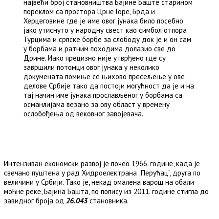
највећи број становништва Бајине Баште старином
пореклом са простора Црне Горе, Брда и
Херцеговине где је име овог јунака било посебно
јако утиснуто у народну свест као симбол отпора
Турцима и српске борбе за слободу док је и он сам
у борбама и ратним походима долазио све до
Дрине. Иако прецизно није утврђено где су
завршили потомци овог јунака у неколико
докумената помиње се њихово пресељење у ове
делове Србије тако да постоји могућност да је и на
тај начин име јунака прослављеног у борбама са
османлијама везано за ову област у времену
ослобођења од вековног завојевача.
Интензиван eкономски развој је почео 1966. године, када је
свечано пуштена у рад Хидроелектрана „Перућац“, друга по
величини у Србији. Тако је, некад омалена варош на обали
моћне реке, Бајина Башта, по попису из 2011. године стигла до
завидног броја од
26.043
становника.