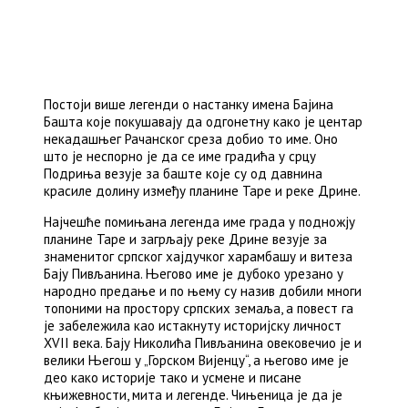
Постоји више легенди о настанку имена Бајина
Башта које покушавају да одгонетну како је центар
некадашњег Рачанског среза добио то име. Оно
што је неспорно је да се име градића у срцу
Подриња везује за баште које су од давнина
красиле долину између планине Таре и реке Дрине.
Најчешће помињана легенда име града у подножју
планине Таре и загрљају реке Дрине везује за
знаменитог српског хајдучког харамбашу и витеза
Бају Пивљанина. Његово име је дубоко урезано у
народно предање и по њему су назив добили многи
топоними на простору српских земаља, а повест га
је забележила као истакнуту историјску личност
XVII века. Бају Николића Пивљанина овековечио је и
велики Његош у „Горском Вијенцу“, а његово име је
део како историје тако и усмене и писане
књижевности, мита и легенде. Чињеница је да је