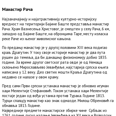
Манастир Рача
Најзаначајнију и најатрактивнију културно-историјску
вредност на територији Бајине Баште представља манастир
Рача. Храм Вазнесења Христовог, је смештен у селу Рача, 6 км,
западно од Бајине Баште, на обронцима Таре, месту изласка
реке Раче из њеног живописног кањона.
По предању манастир је у другој половини XIII века подигао
краљ Драгутин. У току своје историје манастир је два пута
рушен до темеља, да би данашњу физиономију добио 1835.
године. За време другог светског рата овде је од Немаца
склоњено Мирослављево Јеванђеље, најстарија српска књига
написана у 12. веку. Део светих мошти Краља Драгутина од
недавно се налазе у овом храму.
Пред сами Први српски устанака манастир је обновио игуман
хаџи Мелентије Стефановић. Током устанака хаџи Мелентије
постаје један од вођа устанка против Турака. Године 1813.
Турци спаљују манастир као знак одмазде. Милош Обреновић га
обнавља 1813. Године.
Највредније предмете манастирске збирке чине Србљак из
1761. године, руско издање Јевањђеља из XII века и Војводски