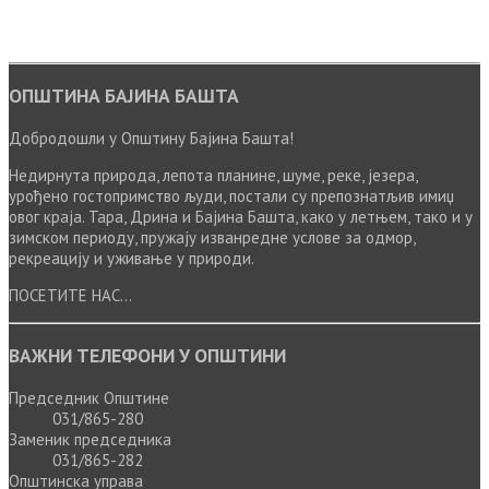
ОПШТИНА БАЈИНА БАШТА
Добродошли у Општину Бајина Башта!
Недирнута природа, лепота планине, шуме, реке, језера,
урођено гостопримство људи, постали су препознатљив имиџ
овог краја. Тара, Дрина и Бајина Башта, како у летњем, тако и у
зимском периоду, пружају изванредне услове за одмор,
рекреацију и уживање у природи.
ПОСЕТИТЕ НАС...
ВАЖНИ ТЕЛЕФОНИ У ОПШТИНИ
Председник Општине
031/865-280
Заменик председника
031/865-282
Општинска управа