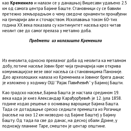
као
Кременило
и налази се у данашњој Вишесави удаљено 2.5
км од самога центра Бајине Баште. Становници су се бавили
претежно земљорадњом о чему сведоче орнаменти пронађени
на грнчарији али и сточарством. Ископавања током 60-тих
година XX века показала су континуитет насеља кроз читав
неoлит све до самог прелаза у метално доба.
Предмети из налазишта Кременило
Из енеолита, односно прелазног доба од неолита ка металном
добу, потиче насеље Јовин брег чија грначарија нам открива
комуникацијске везе овог насеља са становницима Паноније.
Део археолошких налаза из Кременила и Јовиног брега данас
је изложено у ходнику ОШ ’’Рајак Павићевић’’ у Бајиној Башти.
Као градско насеље, Бајина Башта је настала средином 19.
века када је кнез Александар Карађорђевић је 12. јула 1858.
године издао решење о оснивању варошице Бајина Башта.
Тада се дотадашње среско седиште премешта из Рогачице
(насеље на око 12 км низводно од Бајине Баште) у Бајину
Башту. Од тада па све до данас, на десној обали Дрине, у
подножју планине Таре, смештен је центар општине.