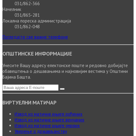
031/862-366
Начелник
031/865-281
Локална пореска администрација
031/862-048
Погледајте све важне телефоне
ОПШТИНСКЕ ИНФОРМАЦИЈЕ
Унесите Вашу адресу електонске поште и редовно добијајте
обавештења о дешавањима и најновијим вестима у Општини
Бајина Башта.
ВИРТУЕЛНИ МАТИЧАР
Извод из матичне књиге рођених
Извод из матичне књиге венчаних
Извод из матичне књиге умрлих
Уверење о држављанству