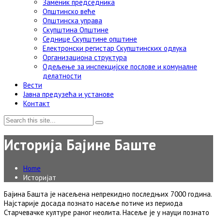
Заменик председника
Општинско веће
Општинска управа
Скупштина Општине
Седнице Скупштине општине
Електронски регистар Скупштинских одлука
Организациона структура
Одељење за инспекцијске послове и комуналне
делатности
Вести
Јавна предузећа и установе
Контакт
Историја Бајине Баште
Home
Историјат
Бајина Башта је насељена непрекидно последњих 7000 година.
Најстарије досада познато насеље потиче из периода
Старчевачке културе раног неолита. Насеље је у науци познато