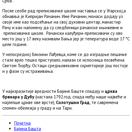
Срба .
После сеобе рад преписивачке школе наставља се у Угарској,а
обнавља је Кипријан Рачанин. Име Рачанин, монаси додају уз
своје име као подсећање на свој духовни центар, манастир
Рачу и као напомену да су следбеници рачанске књижевне и
преписивачке школе. Рачански калуђери-преписивачи су ово
место још у 17. веку називали Бања јер је тепература воде 17 °C
целе године.
У непосредној близини Лађевца, коме се до изградње пешачке
стазе врло тешко приступало, налази се испосница посвећена
Светом Ђорђу. Остаци средњовековне скрипторије још постоје
и у фази су истраживања.
У најизразитије вредности Бајине Баште спадају и
црква
брвнара у Дубу
(настала 1792.год. спада међу наше највеће и
најлепше цркве ове врсте),
Солотушки Град
, те савремена
спомен-обележја у граду и на Тари.
Почетна
Бајина Башта