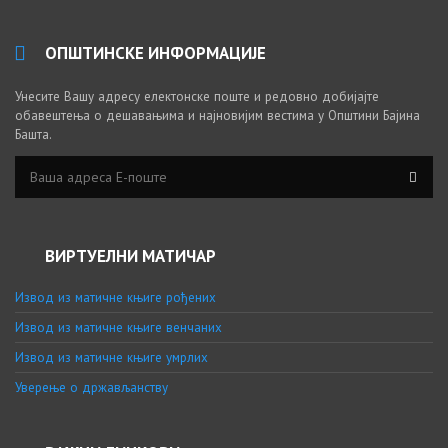
ОПШТИНСКЕ ИНФОРМАЦИЈЕ
Унесите Вашу адресу електонске поште и редовно добијајте
обавештења о дешавањима и најновијим вестима у Општини Бајина
Башта.
ВИРТУЕЛНИ МАТИЧАР
Извод из матичне књиге рођених
Извод из матичне књиге венчаних
Извод из матичне књиге умрлих
Уверење о држављанству