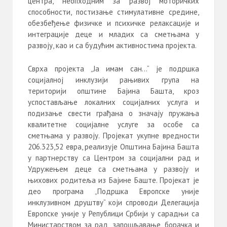
центра, неопходним за развој моторичких
способности, постизање стимулативне средине,
обезбеђење физичке и психичке релаксације и
интеграције деце и младих са сметњама у
развоју, као и са будућим активностима пројекта.
Сврха пројекта „Ја имам сан…“ је подршка
социјалној инклузији рањивих група на
територији општине Бајина Башта, кроз
успостављање локалних социјалних услуга и
подизање свести грађана о значају пружања
квалитетне социјалне услуге за особе са
сметњама у развоју. Пројекат укупне вредности
206.323,52 евра, реализује Општина Бајина Башта
у партнерству са Центром за социјални рад и
Удружењем деце са сметњама у развоју и
њихових родитеља из Бајине Баште. Пројекат је
део програма „Подршка Европске уније
инклузивном друштву“ који спроводи Делегацијa
Европске уније у Републици Србији у сарадњи са
Министарством за рад, запошљавање, борачка и