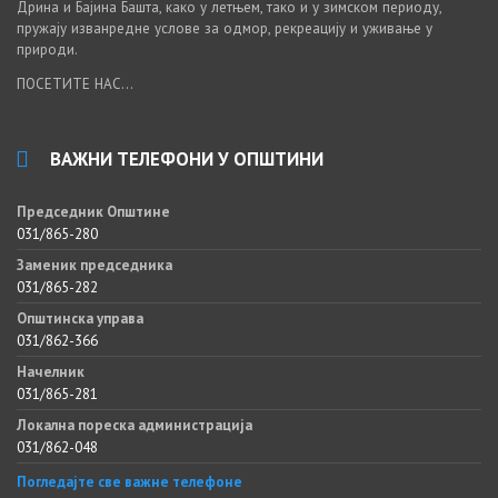
Дрина и Бајина Башта, како у летњем, тако и у зимском периоду,
пружају изванредне услове за одмор, рекреацију и уживање у
природи.
ПОСЕТИТЕ НАС...
ВАЖНИ ТЕЛЕФОНИ У ОПШТИНИ
Председник Општине
031/865-280
Заменик председника
031/865-282
Општинска управа
031/862-366
Начелник
031/865-281
Локална пореска администрација
031/862-048
Погледајте све важне телефоне