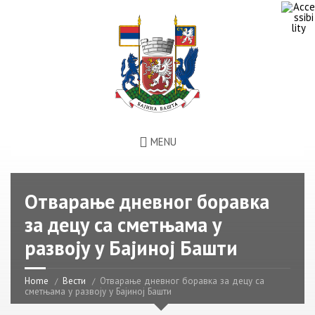
MENU
Отварање дневног боравка
за децу са сметњама у
развоју у Бајиној Башти
Home
Вести
Отварање дневног боравка за децу са
сметњама у развоју у Бајиној Башти