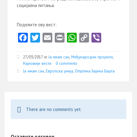
социјална питања.
Поделите ову вест:
Fa
T
E
Pr
W
C
Vi
ce
w
m
in
ha
o
b
b
itt
ai
t
ts
py
er
27/03/2017 in
Ја имам сан
,
Међународни пројекти
,
o
er
l
A
Li
Најновије вести
0 comments
Ја имам сан
,
Европска унија
,
Општина Бајина Башта
o
p
nk
k
p
There are no comments yet.
Оставите одговор