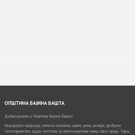
ОПШТИНА БАЈИНА БАШТА
Добродошли у Општину Бајина Башта!
Недирнута природа, лепота планине, шуме, реке, језера, урођено
гостопримство људи, постали су препознатљив имиџ овог краја. Тара,