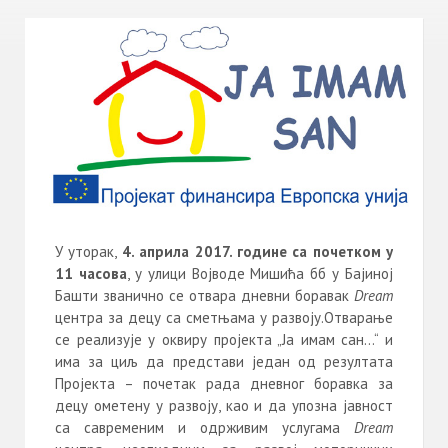
У уторак,
4
.
априла
2017. године са почетком у
11 часова
, у улици Војводе Мишића бб у Бајиној
Башти званично се отвара дневни боравак
Dream
центра за децу са сметњама у развоју.Отварање
се реализује у оквиру пројекта „Ја имам сан…“ и
има за циљ да представи један од резултата
Пројекта – почетак рада дневног боравка за
децу ометену у развоју, као и да упозна јавност
са савременим и одрживим услугама
Dream