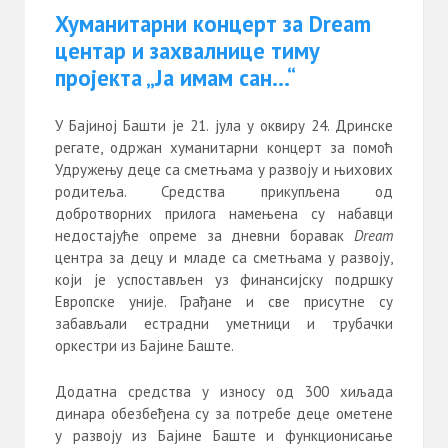
Хуманитарни концерт за Dream
центар и захвалнице тиму
пројекта „Ја имам сан…“
У Бајиној Башти је 21. јула у оквиру 24. Дринске
регате, одржан хуманитарни концерт за помоћ
Удружењу деце са сметњама у развоју и њихових
родитеља. Средства прикупљена од
добротворних прилога намењена су набавци
недостајуће опреме за дневни боравак
Dream
центра за децу и младе са сметњама у развоју,
који је успостављен уз финансијску подршку
Европске уније. Грађане и све присутне су
забављали естрадни уметници и трубачки
оркестри из Бајине Баште.
Додатна средства у износу од 300 хиљада
динара обезбеђена су за потребе деце ометене
у развоју из Бајине Баште и функционисање