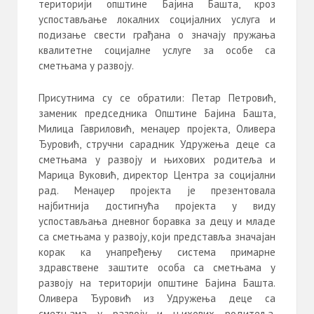
територији општине Бајина Башта, кроз
успостављање локалних социјалних услуга и
подизање свести грађана о значају пружања
квалитетне социјалне услуге за особе са
сметњама у развоју.
Присутнима су се обратили: Петар Петровић,
заменик председника Општине Бајина Башта,
Милица Гавриловић, менаџер пројекта, Оливера
Ђуровић, стручни сарадник Удружења деце са
сметњама у развоју и њихових родитеља и
Марица Вуковић, директор Центра за социјални
рад. Менаџер пројекта је презентовала
најбитнија достигнућа пројекта у виду
успостављања дневног боравка за децу и младе
са сметњама у развоју, који представља значајан
корак ка унапређењу система примарне
здравствене заштите особа са сметњама у
развоју на територији општине Бајина Башта.
Оливера Ђуровић из Удружења деце са
сметњама у развоју и њихових родитеља,