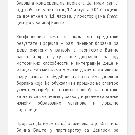
Завршна конференција пројекта „Ја имам сан…“,
одржаће се у четвртак,
17. августа 2017. године
са почетком у 11 часова
, у просторијама
Dream
центра у Бајиној Башти.
Конференција има за циљ да представи
резултате Пројекта – рад дневног боравка за
децу ометену у развоју с територије Бајине
Баште и врсте услуга које доприносе развоју
моторичких способности и интеграције деце и
младих са сметњама у развоју, као и да упозна
ширу јавност с будућим активностима дневног
боравка које ће обухватити проширење спектра
услуга, унапређење начина спровођења наставе
за децу са сметњама у развоју и јачање сарадње
између образовних установа и локалне
заједнице.
Пројекат „Ја имам сан…“ реализовала је Општина
Бајина Башта у партнерству са Центром за