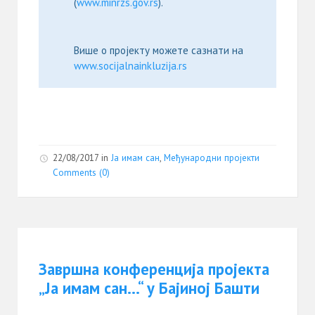
(
www.minrzs.gov.rs
).
Више о пројекту можете сазнати на
www.socijalnainkluzija.rs
22/08/2017
in
Ја имам сан
,
Међународни пројекти
Comments (0)
Завршна конференција пројекта
„Ја имам сан…“ у Бајиној Башти