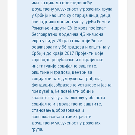
има за циљ да обезбеди већу
друштвену укљученост угрожених група
у Србији као што су старија лица, деца,
припадници мањина укључујући Роме и
Ромкиње и други. ЕУ је кроз пројекат
бесповратно доделила 4,3 милиона
евра у виду 28 грантова, који ће се
реализовати у 36 градова и општина у
Србији до краја 2017. Пројекти, које
спроводе републичке и покрајинске
институције социјалне заштите,
општине и градови, центри за
социјални рад, удружења грађана,
фондације, образовне установе и јавна
предузећа, ће повећати обим и
квалитет услуга на локалу у области
социјалне и здравствене заштите,
становања, образовања и
запошљавања и тиме ојачати
друштвену укљученост угрожених
група.