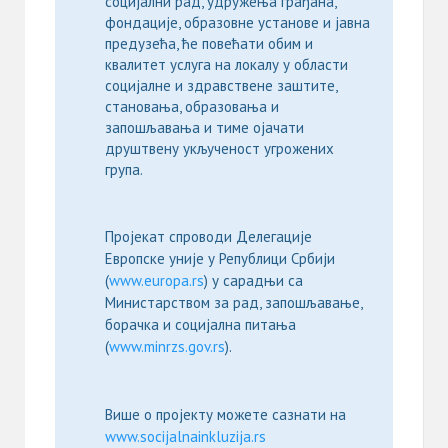
социјални рад, удружења грађана,
фондације, образовне установе и јавна
предузећа, ће повећати обим и
квалитет услуга на локалу у области
социјалне и здравствене заштите,
становања, образовања и
запошљавања и тиме ојачати
друштвену укљученост угрожених
група.
Пројекат спроводи Делегације
Европске уније у Републици Србији
(
www.europa.rs
) у сарадњи са
Министарством за рад, запошљавање,
борачка и социјална питања
(
www.minrzs.gov.rs
).
Више о пројекту можете сазнати на
www.socijalnainkluzija.rs