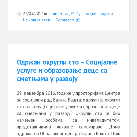
27/03/2017
in
Ја имам сан
,
Међународни пројекти
,
Најновије вести
Comments (0)
Одржан округли сто – Социјалне
услуге и образовање деце са
сметњама у развоју
децембра 2016. године у просторијама Центра
за социјални рад Бајина Башта, одржан је округли
сто на тему „Социјалне услуге и образовање деце
са сметњама у развоју“. Округли сто је био
намењен особама са инвалидитетом,
представницима локалне самоуправе, Дома
здравља и Образовног центра Бајина Башта. Циљ