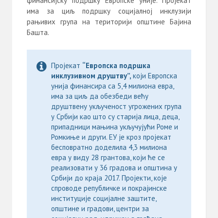
финансијску подршку Европске уније. Пројекат
има за циљ подршку социјалној инклузији
рањивих група на територији општине Бајина
Башта.
Пројекат
“Европска подршка
инклузивном друштву”,
који Европска
унија финансира са 5,4 милиона евра,
има за циљ да обезбеди већу
друштвену укљученост угрожених група
у Србији као што су старија лица, деца,
припадници мањина укључујући Роме и
Ромкиње и други. ЕУ је кроз пројекат
бесповратно доделила 4,3 милиона
евра у виду 28 грантова, који ће се
реализовати у 36 градова и општина у
Србији до краја 2017. Пројекти, које
спроводе републичке и покрајинске
институције социјалне заштите,
општине и градови, центри за