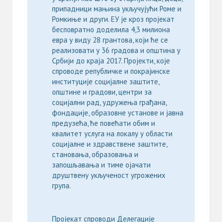
припадници мањина укључујући Роме и
Ромкиње и други. ЕУ је кроз пројекат
бесповратно доделила 4,3 милиона
евра у виду 28 грантова, који ће се
реализовати у 36 градова и општина у
Србији до краја 2017. Пројекти, које
спроводе републичке и покрајинске
институције социјалне заштите,
општине и градови, центри за
социјални рад, удружења грађана,
фондације, образовне установе и јавна
предузећа, ће повећати обим и
квалитет услуга на локалу у области
социјалне и здравствене заштите,
становања, образовања и
запошљавања и тиме ојачати
друштвену укљученост угрожених
група.
Пројекат спроводи Делегације