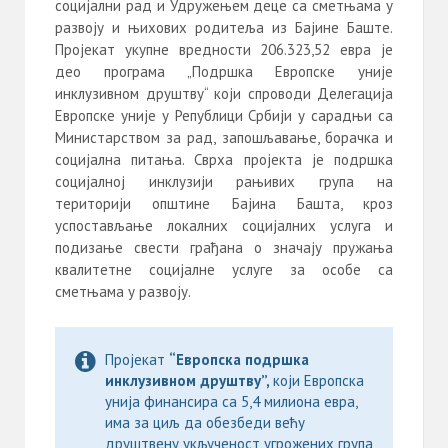
социјални рад и Удружењем деце са сметњама у
развоју и њихових родитеља из Бајине Баште.
Пројекат укупне вредности 206.323,52 евра је
део програма „Подршка Европске уније
инклузивном друштву“ који спроводи Делегацијa
Европске уније у Републици Србији у сарадњи са
Министарством за рад, запошљавање, борачка и
социјална питања. Сврха пројекта је подршка
социјалној инклузији рањивих група на
територији општине Бајина Башта, кроз
успостављање локалних социјалних услуга и
подизање свести грађана о значају пружања
квалитетне социјалне услуге за особе са
сметњама у развоју.
Пројекат
“Европска подршка
инклузивном друштву”,
који Европска
унија финансира са 5,4 милиона евра,
има за циљ да обезбеди већу
друштвену укљученост угрожених група