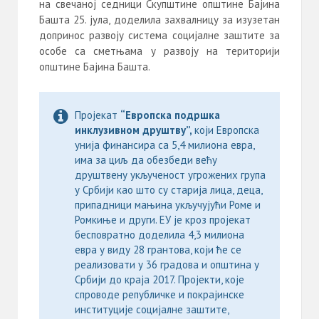
на свечаној седници Скупштине општине Бајина
Башта 25. јула, доделила захвалницу за изузетан
допринос развоју система социјалне заштите за
особе са сметњама у развоју на територији
општине Бајина Башта.
Пројекат
“Европска подршка
инклузивном друштву”,
који Европска
унија финансира са 5,4 милиона евра,
има за циљ да обезбеди већу
друштвену укљученост угрожених група
у Србији као што су старија лица, деца,
припадници мањина укључујући Роме и
Ромкиње и други. ЕУ је кроз пројекат
бесповратно доделила 4,3 милиона
евра у виду 28 грантова, који ће се
реализовати у 36 градова и општина у
Србији до краја 2017. Пројекти, које
спроводе републичке и покрајинске
институције социјалне заштите,