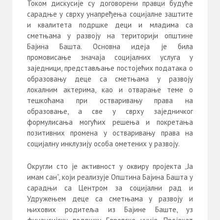
Током дискусије су договорени правци будуће
сарадње у сврху унапређења социјалне заштите
и квалитета подршке деци и младима са
сметњама у развоју на територији општине
Бајина Башта. Основна идеја је била
промовисање значаја социјалних услуга у
заједници, представљање постојећих података о
образовању деце са сметњама у развоју
локалним актерима, као и отварање теме о
тешкоћама при остваривању права на
образовање, а све у сврху заједничког
формулисања могућих решења и покретања
позитивних промена у остваривању права на
социјалну инклузију особа ометених у развоју.
Округли сто је активност у оквиру пројекта „Ја
имам сан“, који реализује Општина Бајина Башта у
сарадњи са Центром за социјални рад и
Удружењем деце са сметњама у развоју и
њихових родитеља из Бајине Баште, уз