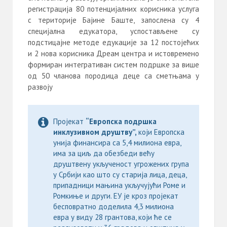
регистрација 80 потенцијалних корисника услуга
с територије Бајине Баште, запослена су 4
специјална едукатора, успостављене су
подстицајне методе едукације за 12 постојећих
и 2 нова корисника Дреам центра и истовремено
формиран интегративан систем подршке за више
од 50 чланова породица деце са сметњама у
развоју
Пројекат
“Европска подршка
инклузивном друштву”,
који Европска
унија финансира са 5,4 милиона евра,
има за циљ да обезбеди већу
друштвену укљученост угрожених група
у Србији као што су старија лица, деца,
припадници мањина укључујући Роме и
Ромкиње и други. ЕУ је кроз пројекат
бесповратно доделила 4,3 милиона
евра у виду 28 грантова, који ће се