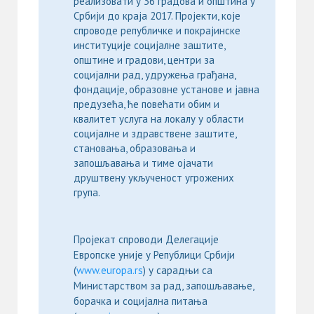
реализовати у 36 градова и општина у
Србији до краја 2017. Пројекти, које
спроводе републичке и покрајинске
институције социјалне заштите,
општине и градови, центри за
социјални рад, удружења грађана,
фондације, образовне установе и јавна
предузећа, ће повећати обим и
квалитет услуга на локалу у области
социјалне и здравствене заштите,
становања, образовања и
запошљавања и тиме ојачати
друштвену укљученост угрожених
група.
Пројекат спроводи Делегације
Европске уније у Републици Србији
(
www.europa.rs
) у сарадњи са
Министарством за рад, запошљавање,
борачка и социјална питања