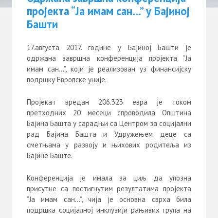
пројекта “Ја имам сан…” у Бајиној
Башти
17.августа 2017. године у Бајиној Башти је
одржана завршна конференција пројекта “Ја
имам сан…”, који је реализован уз финансијску
подршку Европске уније.
Пројекат вредан 206.323 евра је током
претходних 20 месеци спроводила Општина
Бајина Башта у сарадњи са Центром за социјални
рад Бајина Башта и Удружењем деце са
сметњама у развоју и њихових родитеља из
Бајине Баште.
Конференција је имала за циљ да упозна
присутне са постигнутим резултатима пројекта
“Ја имам сан…”, чија је основна сврха била
подршка социјалној инклузији рањивих група на