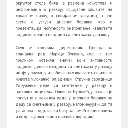
округлог стола била је размена искустава и
информација о развоју социјалне заштите на
локалном нивоу, о социјалним услугама, а пре
свега о услузи дневног боравка, као и
презентација могућности унапређење квалитета
подршке деци и младима са сметњама у развоју.
Скуп је отворила директорица Центра за
социјални рад, Марица Вуковић, која је том
приликом истакла значај који активности
подршке деци и младима са сметњама у развоју
имају у очувању и побољшању квалитета њиховог
живота у локалној заједници. Стручна сарадница
Удружења деце са сметњама у развоју и
њихових родитеља, Оливера Ђуровић, упознала је
присутне с начином рада у дневном боравку за
децу са сметњама у развоју, напомињујући да та
установа представља базу за помоћ корисницима
и подршку члановима њихових породица.