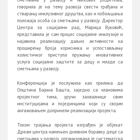
говорила је на тему развоја свести грађана и
стварању инклузивног друштва, као и побољшања
положаја особа са сметњама у развоју. Директор
Центра за социјални рад, Марица Вуковић,
представила је сам процес социјалне инклузије и
најавила реализацију даљих активности ка
проширењу броја корисника и успостављању
холистичког приступа пружању иновативних
услуга социјалне заштите за децу и младе са
сметњама у развоју.
Конференција је послужила као прилика да
Општина Бајина Башта, заједно са члановима
пројектног тима, уручи захвалнице свим
институцијама и појединцима који су својим
ангажовањем допринели реализацији пројекта.
Током трајања пројекта изграђен је објекат
Дреам центра намењен дневном боравку деце са
сметњама у развоју, организована је систематска