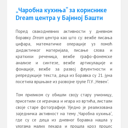
„Чаробна кухиња“ за кориснике
Dream центра у Бајиној Башти
Поред свакодневних активности у дневном
боравку
Dream
центра као што су: вежбе писања
цифара, математичке операције уз помоћ
дидактичког материјала, писање слова и
краткихи реченица, вежбе графо-фонемске
анализе и синтезе, вежбе артикулације и
фонације, вежбе за развој флуентности и
репредукције текста, деца из Боравка су 21. јуна
посетила вршњаке из развојне групе П.У. „Невен“.
Том приликом су обишли своју стару учионицу,
присетили се играчака и игара из вртића, листали
своје старе фотографије. Уједно је реализована
заједничка активност на тему „Чаробна кухиња“,
где су се деца из дневног боравка нашла у
улогама малих пекара и прошла кроз процес