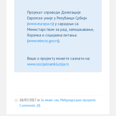
Пројекат спроводи Делегације
Европске уније у Републици Србији
(
www.europa.rs
) у сарадњи са
Министарством за рад, запошљавање,
борачка и социјална питања
(
www.minrzs.gov.rs
).
Више о пројекту можете сазнати на
www.socijalnainkluzija.rs
18/07/2017
in
Ја имам сан
,
Међународни пројекти
Comments (0)