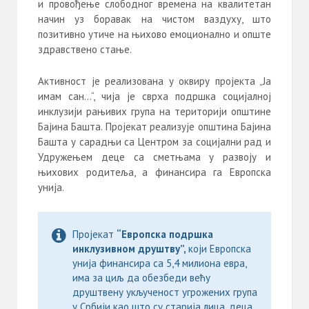
и провођење слободног времена на квалитетан
начин уз боравак на чистом ваздуху, што
позитивно утиче на њихово емоционално и опште
здравствено стање.
Активност је реализована у оквиру пројекта „Ја
имам сан…“, чија је сврха подршка социјалној
инклузији рањивих група на територији општине
Бајина Башта. Пројекат реализује општина Бајина
Башта у сарадњи са Центром за социјални рад и
Удружењем деце са сметњама у развоју и
њихових родитеља, а финансира га Европска
унија.
Пројекат
“Европска подршка
инклузивном друштву”,
који Европска
унија финансира са 5,4 милиона евра,
има за циљ да обезбеди већу
друштвену укљученост угрожених група
у Србији као што су старија лица, деца,