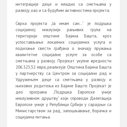
интеграције деце и младих са сметњама у
развоју, као и са будућим активностима пројекта.
Сврха пројекта „Ја имам сан…“ је подршка
социјалној инклузији рањивих група на
територији општине Бајина Башта, кроз
успостављање локалних социјалних услуга и
подизање свести грађана о значају пружања
квалитетне социјалне услуге за особе са
сметњама у развоју. Пројекат укупне вредности
206.323,52 евра, реализује Општина Бајина Башта
у партнерству са Центром за социјални рад и
Удружењем деце са сметњама у развоју и
њихових родитеља из Бајине Баште. Пројекат је
део програма „Подршка Европске уније
инклузивном друштву“ који спроводи Делегацијa
Европске уније у Републици Србији у сарадњи са
Министарством за рад, запошљавање, борачка и
социјална питања.