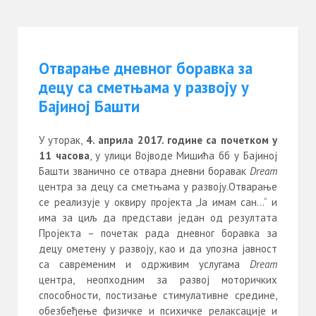
Отварање дневног боравка за
децу са сметњама у развоју у
Бајиној Башти
У уторак,
4
.
априла
2017. године са почетком у
11 часова
, у улици Војводе Мишића бб у Бајиној
Башти званично се отвара дневни боравак
Dream
центра за децу са сметњама у развоју.Отварање
се реализује у оквиру пројекта „Ја имам сан…“ и
има за циљ да представи један од резултата
Пројекта – почетак рада дневног боравка за
децу ометену у развоју, као и да упозна јавност
са савременим и одрживим услугама
Dream
центра, неопходним за развој моторичких
способности, постизање стимулативне средине,
обезбеђење физичке и психичке релаксације и