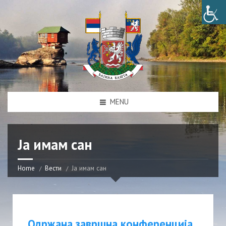
MENU
Ја имам сан
Home
Вести
Ја имам сан
Одржана завршна конференција