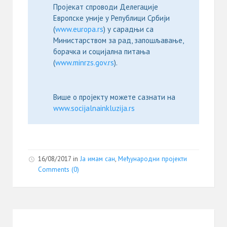
Пројекат спроводи Делегације
Европске уније у Републици Србији
(
www.europa.rs
) у сарадњи са
Министарством за рад, запошљавање,
борачка и социјална питања
(
www.minrzs.gov.rs
).
Више о пројекту можете сазнати на
www.socijalnainkluzija.rs
16/08/2017
in
Ја имам сан
,
Међународни пројекти
Comments (0)