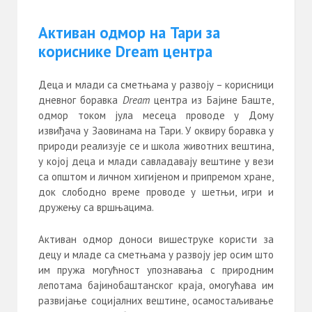
Активан одмор на Тари за
кориснике Dream центра
Деца и млади са сметњама у развоју – корисници
дневног боравка
Dream
центра из Бајине Баште,
одмор током јула месеца проводе у Дому
извиђача у Заовинама на Тари. У оквиру боравка у
природи реализује се и школа животних вештина,
у којој деца и млади савладавају вештине у вези
са општом и личном хигијеном и припремом хране,
док слободно време проводе у шетњи, игри и
дружењу са вршњацима.
Активан одмор доноси вишеструке користи за
децу и младе са сметњама у развоју јер осим што
им пружа могућност упознавања с природним
лепотама бајинобаштанског краја, омогућава им
развијање социјалних вештине, осамостаљивање