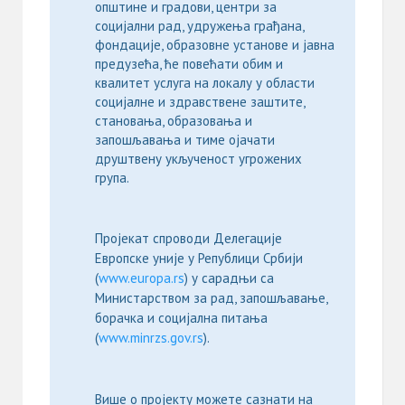
општине и градови, центри за
социјални рад, удружења грађана,
фондације, образовне установе и јавна
предузећа, ће повећати обим и
квалитет услуга на локалу у области
социјалне и здравствене заштите,
становања, образовања и
запошљавања и тиме ојачати
друштвену укљученост угрожених
група.
Пројекат спроводи Делегације
Европске уније у Републици Србији
(
www.europa.rs
) у сарадњи са
Министарством за рад, запошљавање,
борачка и социјална питања
(
www.minrzs.gov.rs
).
Више о пројекту можете сазнати на