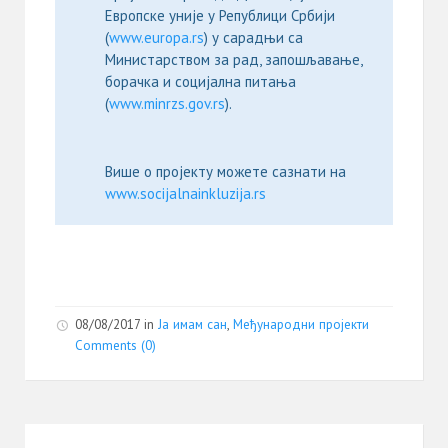
Европске уније у Републици Србији
(
www.europa.rs
) у сарадњи са
Министарством за рад, запошљавање,
борачка и социјална питања
(
www.minrzs.gov.rs
).
Више о пројекту можете сазнати на
www.socijalnainkluzija.rs
08/08/2017
in
Ја имам сан
,
Међународни пројекти
Comments (0)