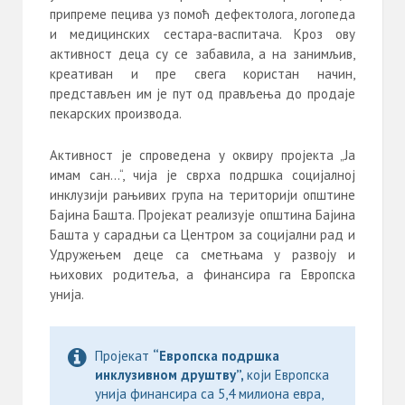
припреме пецива уз помоћ дефектолога, логопеда
и медицинских сестара-васпитача. Кроз ову
активност деца су се забавила, а на занимљив,
креативан и пре свега користан начин,
представљен им је пут од прављења до продаје
пекарских производа.
Активност је спроведена у оквиру пројекта „Ја
имам сан…“, чија је сврха подршка социјалној
инклузији рањивих група на територији општине
Бајина Башта. Пројекат реализује општина Бајина
Башта у сарадњи са Центром за социјални рад и
Удружењем деце са сметњама у развоју и
њихових родитеља, а финансира га Европска
унија.
Пројекат
“Европска подршка
инклузивном друштву”,
који Европска
унија финансира са 5,4 милиона евра,