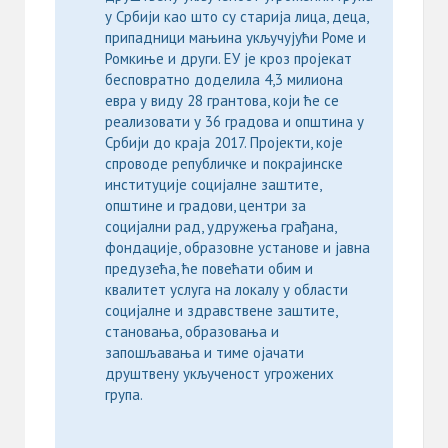
у Србији као што су старија лица, деца,
припадници мањина укључујући Роме и
Ромкиње и други. ЕУ је кроз пројекат
бесповратно доделила 4,3 милиона
евра у виду 28 грантова, који ће се
реализовати у 36 градова и општина у
Србији до краја 2017. Пројекти, које
спроводе републичке и покрајинске
институције социјалне заштите,
општине и градови, центри за
социјални рад, удружења грађана,
фондације, образовне установе и јавна
предузећа, ће повећати обим и
квалитет услуга на локалу у области
социјалне и здравствене заштите,
становања, образовања и
запошљавања и тиме ојачати
друштвену укљученост угрожених
група.