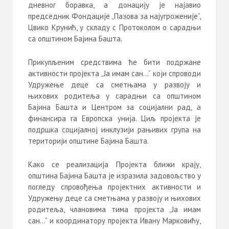
дневног боравка, а донацију је најавио
председник Фондације „Пазова за најугроженије“,
Цвико Крунић, у складу с Протоколом о сарадњи
са општином Бајина Башта.
Прикупљеним средствима ће бити подржане
активности пројекта „Ја имам сан…“ који спроводи
Удружење деце са сметњама у развоју и
њихових родитеља у сарадњи са општином
Бајина Башта и Центром за социјални рад, а
финансира га Европска унија. Циљ пројекта је
подршка социјалној инклузији рањивих група на
територији општине Бајина Башта.
Како се реализација Пројекта ближи крају,
општина Бајина Башта је изразила задовољство у
погледу спровођења пројектних активности и
Удружењу деце са сметњама у развоју и њихових
родитеља, члановима тима пројекта „Ја имам
сан…“ и координатору пројекта Ивану Марковићу,