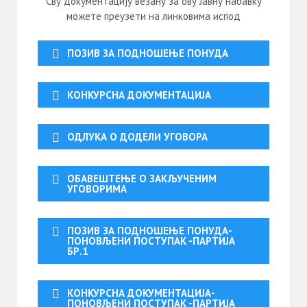
Сву документацију везану за ову Јавну набавку
можете преузети на линковима испод
ПОЗИВ ЗА ПОДНОШЕЊЕ ПОНУДА
КОНКУРСНА ДОКУМЕНТАЦИЈА
ОДЛУКА О ДОДЕЛИ УГОВОРА
ОБАВЕШТЕЊЕ О ЗАКЉУЧЕНИМ
УГОВОРИМА
ПОЗИВ ЗА ПОДНОШЕЊЕ ПОНУДА-
ПОНОВЉЕНИ ПОСТУПАК -ПАРТИЈА
БР.1
КОНКУРСНА ДОКУМЕНТАЦИЈА-
ПОНОВЉЕНИ ПОСТУПАК -ПАРТИЈА