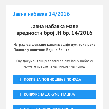
Јавна набавка 14/2016
Јавна набавка мале
вредности број ЈН бр. 14/2016
И
зградњa фекалне канализације дуж тока реке
П
илице у општини
Б
ајина
Б
ашта
Сву документацију везану за ову Јавну набавку
можете преузети на линковима испод
ПОЗИВ ЗА ПОДНОШЕЊЕ ПОНУДА
КОНКУРСНА ДОКУМЕНТАЦИЈА