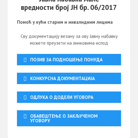
вредности број ЈН бр. 06/2017
Помоћ у кући старим и инвалидним лицима
Сву документацију везану за ову Јавну набавку
можете преузети на линковима испод
ПОЗИВ ЗА ПОДНОШЕЊЕ ПОНУДА
КОНКУРСНА ДОКУМЕНТАЦИЈА
ОДЛУКА О ДОДЕЛИ УГОВОРА
ОБАВЕШТЕЊЕ О ЗАКЉУЧЕНОМ
УГОВОРУ