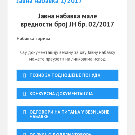
Јавна набавка 2/2017
Јавна набавка мале
вредности број ЈН бр. 02/2017
Набавка горива
Сву документацију везану за ову Јавну набавку
можете преузети на линковима испод
ПОЗИВ ЗА ПОДНОШЕЊЕ ПОНУДА
КОНКУРСНА ДОКУМЕНТАЦИЈА
ОДГОВОРИ НА ПИТАЊА У ВЕЗИ ЈАВНЕ
НАБАВКЕ
ОДЛУКА О ДОДЕЛИ УГОВОРА