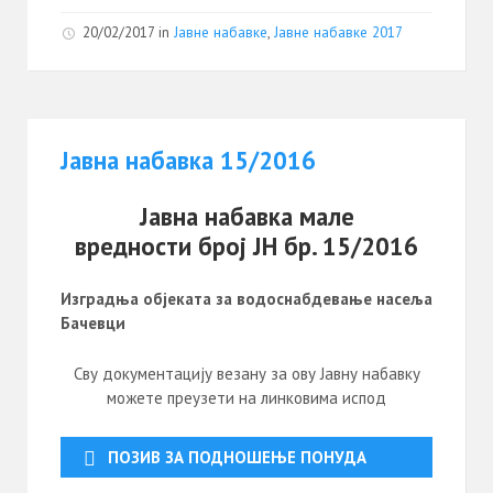
20/02/2017
in
Јавне набавке
,
Јавне набавке 2017
Јавна набавка 15/2016
Јавна набавка мале
вредности број ЈН бр. 15/2016
Изградња објеката за водоснабдевање насеља
Бачевци
Сву документацију везану за ову Јавну набавку
можете преузети на линковима испод
ПОЗИВ ЗА ПОДНОШЕЊЕ ПОНУДА