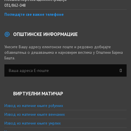
031/862-048
Погледајте све важне телефоне
ОПШТИНСКЕ ИНФОРМАЦИЈЕ
Унесите Вашу адресу електонске поште и редовно добијајте
обавештења о дешавањима и најновијим вестима у Општини Бајина
Башта.
ВИРТУЕЛНИ МАТИЧАР
Извод из матичне књиге рођених
Извод из матичне књиге венчаних
Извод из матичне књиге умрлих