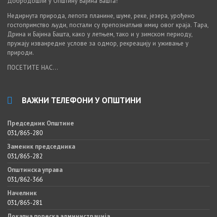
Добродошли у Општину Бајина Башта!
Недирнута природа, лепота планине, шуме, реке, језера, урођено
гостопримство људи, постали су препознатљив имиџ овог краја. Тара,
Дрина и Бајина Башта, како у летњем, тако и у зимском периоду,
пружају изванредне услове за одмор, рекреацију и уживање у
природи.
ПОСЕТИТЕ НАС...
ВАЖНИ ТЕЛЕФОНИ У ОПШТИНИ
Председник Општине
031/865-280
Заменик председника
031/865-282
Општинска управа
031/862-366
Начелник
031/865-281
Локална пореска администрација