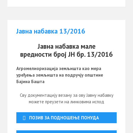
Јавна набавка 13/2016
Јавна набавка мале
вредности број ЈН бр. 13/2016
Агромелиоризација земљишта као мера
уређења земљишта на подручју општине
Бајина Башта
Сву документацију везану за ову Јавну набавку
можете преузети на линковима испод
ПОЗИВ ЗА ПОДНОШЕЊЕ ПОНУДА