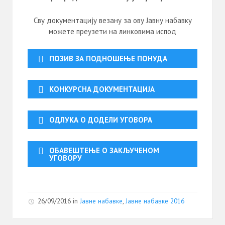
Сву документацију везану за ову Јавну набавку
можете преузети на линковима испод
ПОЗИВ ЗА ПОДНОШЕЊЕ ПОНУДА
КОНКУРСНА ДОКУМЕНТАЦИЈА
ОДЛУКА О ДОДЕЛИ УГОВОРА
ОБАВЕШТЕЊЕ О ЗАКЉУЧЕНОМ
УГОВОРУ
26/09/2016
in
Јавне набавке
,
Јавне набавке 2016