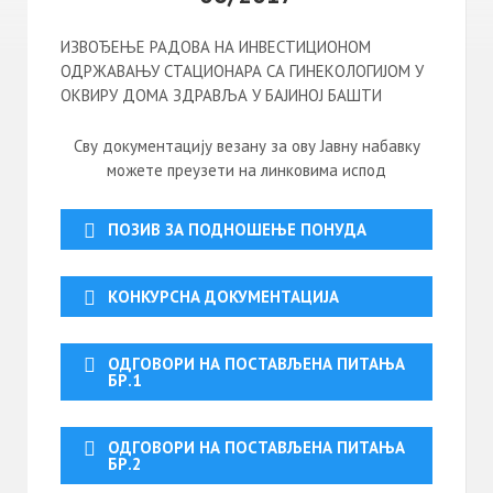
ИЗВОЂЕЊЕ РАДОВА НА ИНВЕСТИЦИОНОМ
ОДРЖАВАЊУ СТАЦИОНАРА СА ГИНЕКОЛОГИЈОМ У
ОКВИРУ ДОМА ЗДРАВЉА У БАЈИНОЈ БАШТИ
Сву документацију везану за ову Јавну набавку
можете преузети на линковима испод
ПОЗИВ ЗА ПОДНОШЕЊЕ ПОНУДА
КОНКУРСНА ДОКУМЕНТАЦИЈА
ОДГОВОРИ НА ПОСТАВЉЕНА ПИТАЊА
БР.1
ОДГОВОРИ НА ПОСТАВЉЕНА ПИТАЊА
БР.2