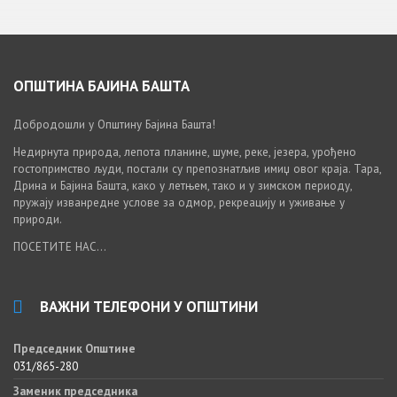
ОПШТИНА БАЈИНА БАШТА
Добродошли у Општину Бајина Башта!
Недирнута природа, лепота планине, шуме, реке, језера, урођено
гостопримство људи, постали су препознатљив имиџ овог краја. Тара,
Дрина и Бајина Башта, како у летњем, тако и у зимском периоду,
пружају изванредне услове за одмор, рекреацију и уживање у
природи.
ПОСЕТИТЕ НАС...
ВАЖНИ ТЕЛЕФОНИ У ОПШТИНИ
Председник Општине
031/865-280
Заменик председника