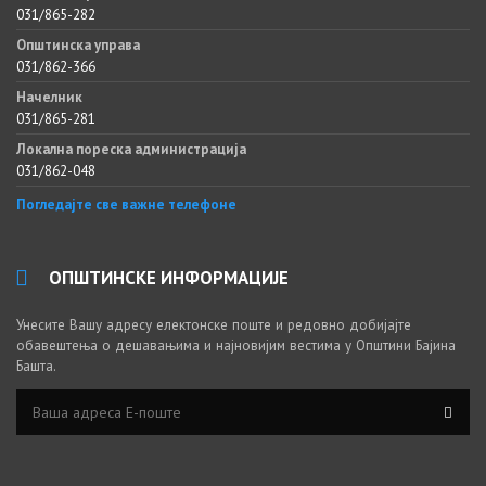
031/865-282
Општинска управа
031/862-366
Начелник
031/865-281
Локална пореска администрација
031/862-048
Погледајте све важне телефоне
ОПШТИНСКЕ ИНФОРМАЦИЈЕ
Унесите Вашу адресу електонске поште и редовно добијајте
обавештења о дешавањима и најновијим вестима у Општини Бајина
Башта.