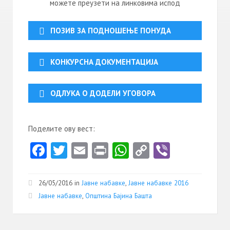
можете преузети на линковима испод
ПОЗИВ ЗА ПОДНОШЕЊЕ ПОНУДА
КОНКУРСНА ДОКУМЕНТАЦИЈА
ОДЛУКА О ДОДЕЛИ УГОВОРА
Поделите ову вест:
Fa
T
E
Pr
W
C
Vi
ce
w
m
in
ha
o
b
b
itt
ai
t
ts
py
er
26/05/2016 in
Јавне набавке
,
Јавне набавке 2016
o
er
l
A
Li
Јавне набавке
,
Општина Бајина Башта
o
p
nk