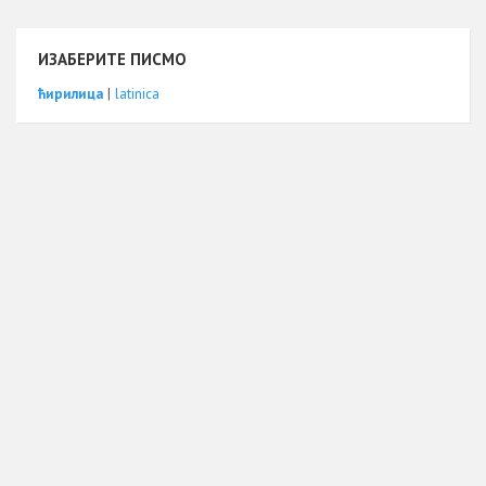
k
p
ИЗАБЕРИТЕ ПИСМО
ћирилица
|
latinica