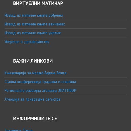
ВИРТУЕЛНИ МАТИЧАР
Извод из матичне књиге рођених
Извод из матичне књиге венчаних
Извод из матичне књиге умрлих
Уверење о држављанству
ВАЖНИ ЛИНКОВИ
Канцеларија за младе Бајина Башта
Стална конференција градова и општина
Регионална развојна агенција ЗЛАТИБОР
Агенција за привредне регистре
ИНФОРМИШИТЕ СЕ
Захтеви и Таксе