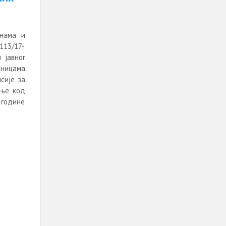
инама и
 113/17-
 јавног
иницама
исије за
ање код
 године