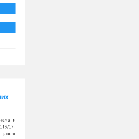
них
инама и
 113/17-
 јавног