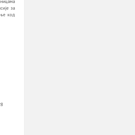
иницама
исије за
ање код
28