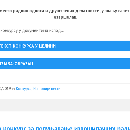
место радних односа и друштвених делатности, у звању савет
извршилац
 конкурсу у документима испод…
ТЕКСТ КОНКУРСА У ЦЕЛИНИ
ИЗЈАВА-ОБРАЗАЦ
0/2019
in
Конкурси
,
Најновије вести
и конкурс за попуњавање извршилачких рад