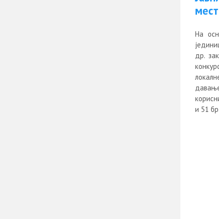
мест
На осн
јединиц
др. за
конкур
локалне
давање
корисн
и 51 бр