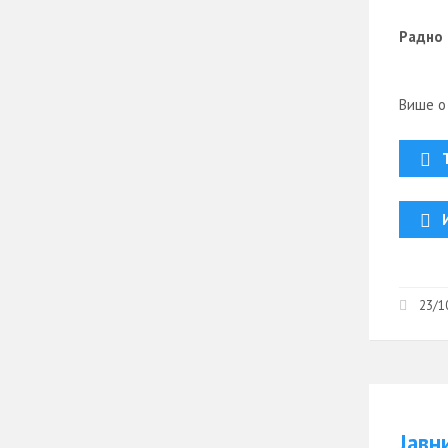
Радно 
Више о
23/1
Јавн