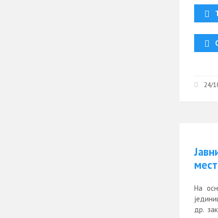
24/1
Јавн
мест
На осн
јединиц
др. за