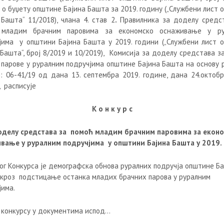
 о буџету општине Бајина Башта за 2019. годину („Службени лист 
 Башта“ 11/2018), члана 4. став 2
.
Правилника за доделу средс
 младим брачним паровима за економско оснаживање у ру
јима у општини Бајина Башта у 2019. години („Службени лист 
Башта“, број 8/2019 и 10/2019),
Комисија за доделу средстава з
 парове у руралним подручјима општине Бајина Башта на основу
ј: 06-41/19 од дана 13. септембра 2019. године, дана 24.октобр
, расписује
К о н к у р с
оделу средстава за
помоћ младим брачним паровима
за екон
ивање у руралним подручјима
у општин
и Бајина Башта у 2019.
ог Конкурса је демографска обнова руралних подручја општине Ба
 кроз подстицање останка младих брачних парова у руралним
јима.
 конкурсу у документима испод…