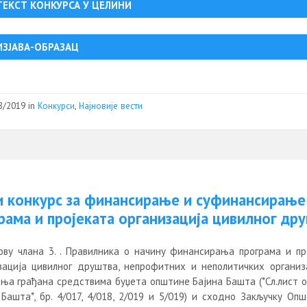
ТЕКСТ КОНКУРСА У ЦЕЛИНИ
ИЗЈАВА-ОБРАЗАЦ
8/2019
in
Конкурси
,
Најновије вести
и конкурс за финансирање и суфинансирање
рама и пројеката организација цивилног др
ову члана 3. . Правилника о начину финансирања програма и пр
зација цивилног друштва, непрофитних и неполитичких организ
ња грађана средствима буџета општине Бајина Башта (*Сл.лист 
 Башта*, бр. 4/017, 4/018, 2/019 и 5/019) и сходно Закључку Опш