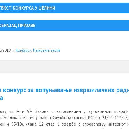
ТЕКСТ КОНКУРСА У ЦЕЛИНИ
ОБРАЗАЦ ПРИЈАВЕ
0/2019
in
Конкурси
,
Најновије вести
и конкурс за попуњавање извршилачких рад
а
ову чл. 4. и 94. Закона о запосленима у аутономним покрај
ама локалне самоуправе („Службени гласник РС“, бр. 21/16, 113/17,
кон и 95/18), члана 12. став 1. Уредбе о спровођењу интерног и