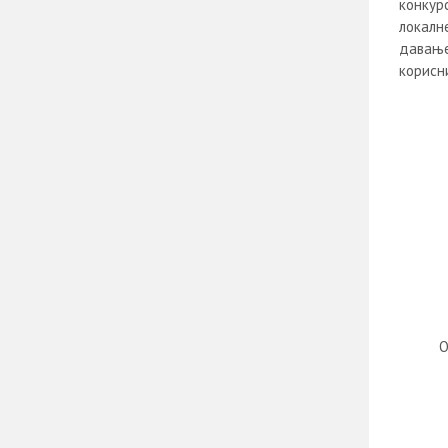
конкур
локалне
давање
корисни
О