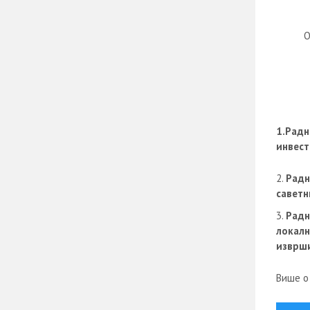
О
1.Радн
инвест
Радн
саветн
Радн
локалн
изврш
Више о