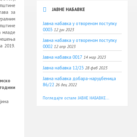
општине
ЈАВНЕ НАБАВКЕ
тава за
ралним
Јавна набавка у отвореном поступку
општине
0003
12 јун 2023
а младе
 решења
Јавна набавка у отвореном поступку
а 2019.
0002
12 апр 2023
Јавна набавка 0017
14 мар 2023
Јавна набавка 12/23
28 феб 2023
Јавна набавка добара-наруџбеница
омско
86/22
26 дец 2022
години
Погледајте остале ЈАВНЕ НАБАВКЕ...
јина