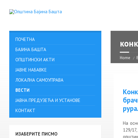
ПОЧЕТНА
конк
БАЈИНА БАШТА
Home
ОПШТИНСКИ АКТИ
ЈАВНЕ НАБАВКЕ
ЛОКАЛНА САМОУПРАВА
ВЕСТИ
Конк
брач
ЈАВНА ПРЕДУЗЕЋА И УСТАНОВЕ
рура
КОНТАКТ
На осн
129/17
ИЗАБЕРИТЕ ПИСМО
општин