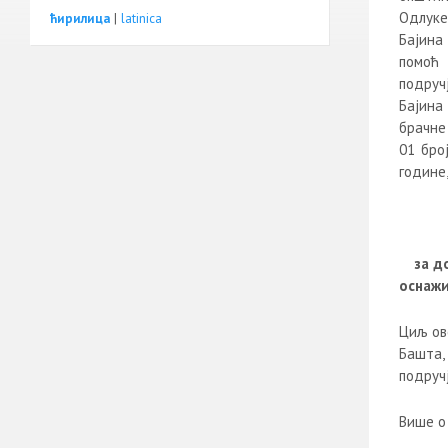
Одлуке
ћирилица
|
latinica
Бајина
помоћ
подруч
Бајина 
брачне
01 бро
године
за д
оснаж
Циљ ов
Башта,
подруч
Више о