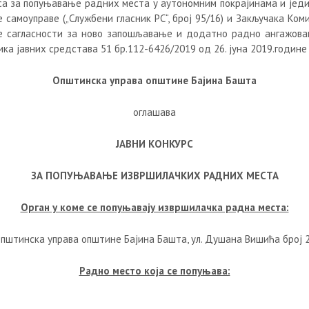
са за попуњавање радних места у аутономним покрајинама и јед
 самоуправе („Службени гласник РС“, број 95/16) и Закључака Ком
 сагласности за ново запошљавање и додатно радно ангажов
ка јавних средстава 51 бр.112-6426/2019 од 26. јуна 2019.године
Општинска управа општине Бајина Башта
оглашава
ЈАВНИ КОНКУРС
ЗА ПОПУЊАВАЊЕ ИЗВРШИЛАЧКИХ РАДНИХ МЕСТА
Орган у коме се попуњавају извршилачка радна места:
пштинска управа општине Бајина Башта, ул. Душана Вишића број 
Радно место која се попуњава: