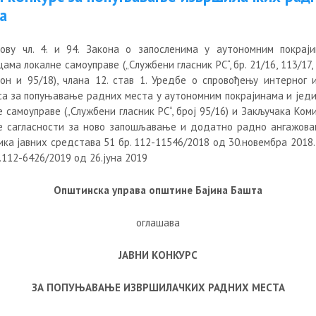
а
ову чл. 4. и 94. Закона о запосленима у аутономним покрај
ама локалне самоуправе („Службени гласник РС“, бр. 21/16, 113/17,
кон и 95/18), члана 12. став 1. Уредбе о спровођењу интерног и
са за попуњавање радних места у аутономним покрајинама и јед
 самоуправе („Службени гласник РС“, број 95/16) и Закључака Ком
 сагласности за ново запошљавање и додатно радно ангажов
ика јавних средстава 51 бр. 112-11546/2018 од 30.новембра 2018.
.112-6426/2019 од 26.јуна 2019
Општинска управа општине Бајина Башта
оглашава
ЈАВНИ КОНКУРС
ЗА ПОПУЊАВАЊЕ ИЗВРШИЛАЧКИХ РАДНИХ МЕСТА