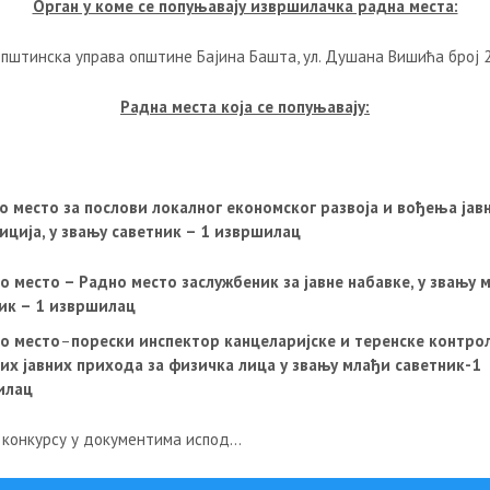
Орган у коме се попуњавају извршилачка радна места:
пштинска управа општине Бајина Башта, ул. Душана Вишића број 
Радна места која се попуњавају:
о место за послови локалног економског развоја и вођења јав
иција, у звању саветник – 1 извршилац
о место – Радно место заслужбеник за јавне набавке, у звању 
ик – 1 извршилац
о место
–
п
орески инспектор канцеларијске и теренске контро
их јавних прихода за физичка лица у звању млађи саветник-1
илац
 конкурсу у документима испод…