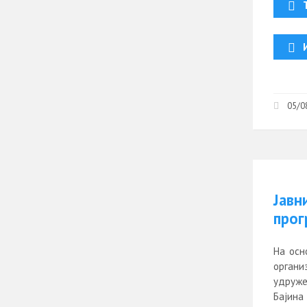
05/0
Јавн
прог
На осн
органи
удруже
Бајина