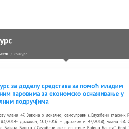
урс
Вести
конкурс
урс за доделу средстава за помоћ младим
ним паровима за економско оснаживање у
лним подручјима
ову члана 47. Закона о локалној самоуправи („Службени гласник РС
, 83/2014- др.закон, 101/2016 – др.закон и 47/2018), члана 68. 
е Бајина Башта („Службени лист општине Бајина Башта“, број 2