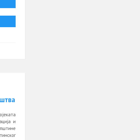
уштва
ојеката
ација и
општине
тинског