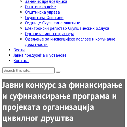
Заменик председника
Општинско веће
Општинска управа
Скупштина Општине
Седнице Скупштине општине
Електронски регистар Скупштинских одлука
Организациона структура
Одељење за инспекцијске послове и комуналне
делатности
Вести
Јавна предузећа и установе
Контакт
Јавни конкурс за финансирање
и суфинансирање програма и
пројеката организација
цивилног друштва