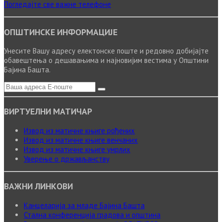
Погледајте све важне телефоне
ОПШТИНСКЕ ИНФОРМАЦИЈЕ
Унесите Вашу адресу електонске поште и редовно добијајте
обавештења о дешавањима и најновијим вестима у Општини
Бајина Башта.
ВИРТУЕЛНИ МАТИЧАР
Извод из матичне књиге рођених
Извод из матичне књиге венчаних
Извод из матичне књиге умрлих
Уверење о држављанству
ВАЖНИ ЛИНКОВИ
Канцеларија за младе Бајина Башта
Стална конференција градова и општина