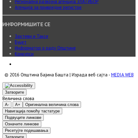
Регионална развојна агенција ЗЛАТИБОР
Агенција за привредне регистре
ИНФОРМИШИТЕ СЕ
Захтеви и Таксе
Буџет
Информатор о раду Општине
Конкурси
© 2016 Општина Бајина Башта | Израда веб сајта -
MEDIA WEB
Затворите
Величина слова
A-
A+
Оригинална величина слова
Навигација помоћу тастатуре
Подвуците линкове
Означите линкове
Ресетујте подешавања
Затворите