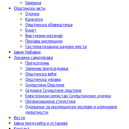
Галерија
Општински акти
Одлуке
Конкурси
Општинска обавештења
Буџет
Виртуелни матичар
Пријава инспекцији
Систематизација радних места
Јавне Набавке
Локална самоуправа
Председник
Заменик председника
Општинско веће
Општинска управа
Скупштина Општине
Седнице Скупштине општине
Електронски регистар Скупштинских одлука
Организациона структура
Одељење за инспекцијске послове и комуналне
делатности
Вести
Јавна предузећа и установе
Контакт