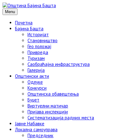
Menu
Почетна
Бајина Башта
Историјат
Становништво
Гео положај
Привреда
Туризам
Саобраћајна инфраструктура
Галерија
Општински акти
Одлуке
Конкурси
Општинска обавештења
Буџет
Виртуелни матичар
Пријава инспекцији
Систематизација радних места
Јавне Набавке
Локална самоуправа
Председник