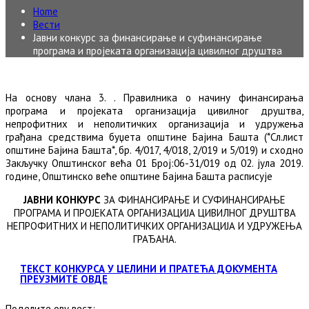
Home
Вести
Јавни конкурс за финансирање и суфинансирање
програма и пројеката организација цивилног друштва
На основу члана 3. . Правилника о начину финансирања
програма и пројеката организација цивилног друштва,
непрофитних и неполитичких организација и удружења
грађана средствима буџета општине Бајина Башта (*Сл.лист
општине Бајина Башта*, бр. 4/017, 4/018, 2/019 и 5/019) и сходно
Закључку Општинског већа 01 Број:06-31/019 од 02. јула 2019.
године, Општинско веће општине Бајина Башта расписује
ЈАВНИ КОНКУРС
ЗА ФИНАНСИРАЊЕ И СУФИНАНСИРАЊЕ
ПРОГРАМА И ПРОЈЕКАТА ОРГАНИЗАЦИЈА ЦИВИЛНОГ ДРУШТВА
НЕПРОФИТНИХ И НЕПОЛИТИЧКИХ ОРГАНИЗАЦИЈА И УДРУЖЕЊА
ГРАЂАНА.
ТЕКСТ КОНКУРСА У ЦЕЛИНИ И ПРАТЕЋА ДОКУМЕНТА
ПРЕУЗМИТЕ ОВДЕ
Поделите ову вест: