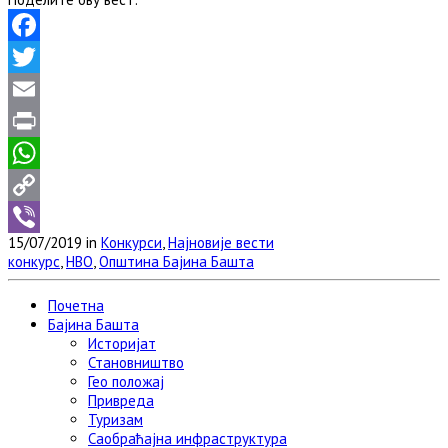
Facebook
Twitter
Email
Print
WhatsApp
Copy
15/07/2019 in
Конкурси
,
Најновије вести
Link
Viber
конкурс
,
НВО
,
Општина Бајина Башта
Почетна
Бајина Башта
Историјат
Становништво
Гео положај
Привреда
Туризам
Саобраћајна инфраструктура