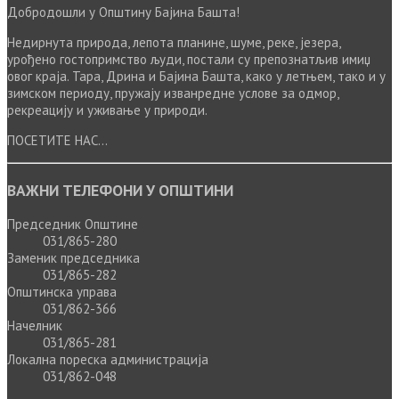
Добродошли у Општину Бајина Башта!
Недирнута природа, лепота планине, шуме, реке, језера,
урођено гостопримство људи, постали су препознатљив имиџ
овог краја. Тара, Дрина и Бајина Башта, како у летњем, тако и у
зимском периоду, пружају изванредне услове за одмор,
рекреацију и уживање у природи.
ПОСЕТИТЕ НАС...
ВАЖНИ ТЕЛЕФОНИ У ОПШТИНИ
Председник Општине
031/865-280
Заменик председника
031/865-282
Општинска управа
031/862-366
Начелник
031/865-281
Локална пореска администрација
031/862-048