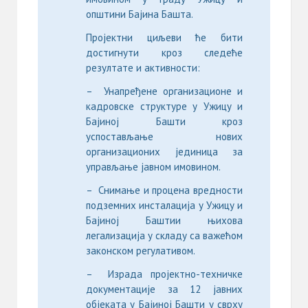
општини Бајина Башта.
Пројектни циљеви ће бити
достигнути кроз следеће
резултате и активности:
– Унапређене организационе и
кадровске структуре у Ужицу и
Бајиној Башти кроз
успостављање нових
организационих јединица за
управљање јавном имовином.
– Снимање и процена вредности
подземних инсталација у Ужицу и
Бајиној Баштии њихова
легализација у складу са важећом
законском регулативом.
– Израда пројектно-техничке
документације за 12 јавних
објеката у Бајиној Башти у сврху