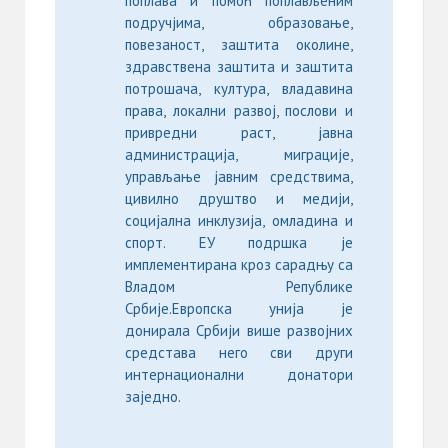
поплава и помоћ поплављеним
подручјима, образовање,
повезаност, заштита околине,
здравствена заштита и заштита
потрошача, култура, владавина
права, локални развој, послови и
привредни раст, јавна
администрација, миграције,
управљање јавним средствима,
цивилно друштво и медији,
социјална инклузија, омладина и
спорт. ЕУ подршка је
имплементирана кроз сарадњу са
Владом Републике
Србије.Европска унија је
донирала Србији више развојних
средстава него сви други
интернационални донатори
заједно.