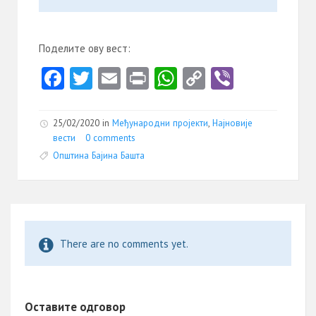
Поделите ову вест:
Fa
T
E
Pr
W
C
Vi
ce
w
m
in
ha
o
b
b
itt
ai
t
ts
py
er
25/02/2020 in
Међународни пројекти
,
Најновије
o
er
l
A
Li
вести
0 comments
Општина Бајина Башта
o
p
nk
k
p
There are no comments yet.
Оставите одговор