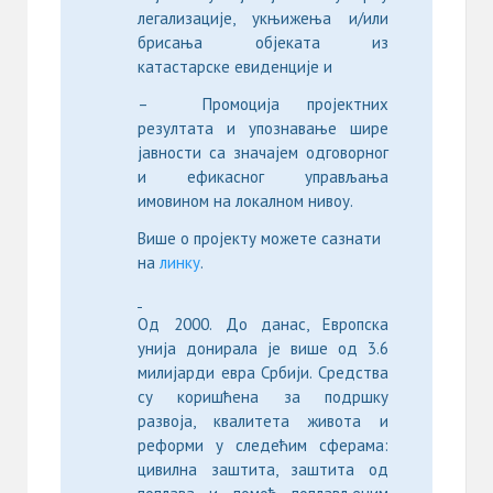
легализације, укњижења и/или
брисања објеката из
катастарске евиденције и
– Промоција пројектних
резултата и упознавање шире
јавности са значајем одговорног
и ефикасног управљања
имовином на локалном нивоу.
Више о пројекту можете сазнати
на
линку
.
Од 2000. До данас, Европска
унија донирала је више од 3.6
милијарди евра Србији. Средства
су коришћена за подршку
развоја, квалитета живота и
реформи у следећим сферама:
цивилна заштита, заштита од