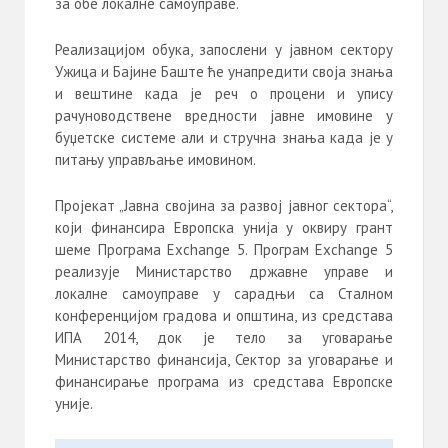
за обе локалне самоуправе.
Реализацијом обука, запослени у јавном сектору
Ужица и Бајине Баште ће унапредити своја знања
и вештине када је реч о процени и упису
рачуноводствене вредности јавне имовине у
буџетске системе али и стручна знања када је у
питању управљање имовином.
Пројекат „Јавна својина за развој јавног сектора“,
који финансира Европска унија у оквиру грант
шеме Програма Exchange 5. Програм Exchange 5
реализује Министарство државне управе и
локалне самоуправе у сарадњи са Сталном
конференцијом градова и општина, из средстава
ИПА 2014, док је тело за уговарање
Министарство финансија, Сектор за уговарање и
финансирање програма из средстава Европске
уније.