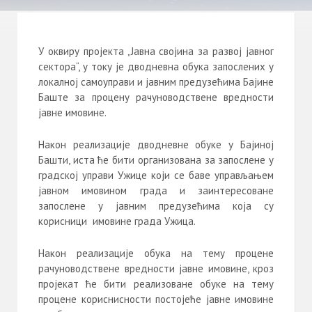
У оквиру пројекта „Јавна својина за развој јавног
сектора“, у току је дводневна обука запослених у
локалној самоуправи и јавним предузећима Бајине
Баште за процену рачуноводствене вредности
јавне имовине.
Након реализације дводневне обуке у Бајиној
Башти, иста ће бити организована за запослене у
градској управи Ужице који се баве управљањем
јавном имовином града и заинтересоване
запослене у јавним предузећима која су
корисници имовине града Ужица.
Након реализације обука на тему процене
рачуноводствене вредности јавне имовине, кроз
пројекат ће бити реализоване обуке на тему
процене кориснисности постојеће јавне имовине