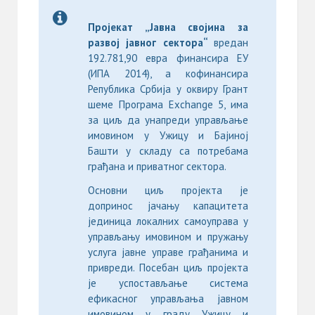
Пројекат „Јавна својина за
развој јавног сектора“
вредан
192.781,90 евра финансира ЕУ
(ИПА 2014), а кофинансира
Република Србија у оквиру Грант
шеме Програма Exchange 5, има
за циљ да унапреди управљање
имовином у Ужицу и Бајиној
Башти у складу са потребама
грађана и приватног сектора.
Основни циљ пројекта је
допринос јачању капацитета
јединица локалних самоуправа у
управљању имовином и пружању
услуга јавне управе грађанима и
привреди. Посебан циљ пројекта
је успостављање система
ефикасног управљања јавном
имовином у граду Ужицу и