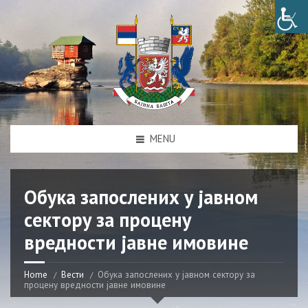
MENU
Обука запослених у јавном
сектору за процену
вредности јавне имовине
Home
Вести
Обука запослених у јавном сектору за
процену вредности јавне имовине