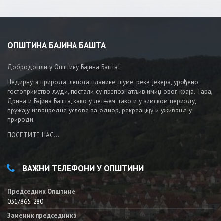
ОПШТИНА БАЈИНА БАШТА
Добродошли у Општину Бајина Башта!
Недирнута природа, лепота планине, шуме, реке, језера, урођено
гостопримство људи, постали су препознатљив имиџ овог краја. Тара,
Дрина и Бајина Башта, како у летњем, тако и у зимском периоду,
пружају изванредне услове за одмор, рекреацију и уживање у
природи.
ПОСЕТИТЕ НАС...
ВАЖНИ ТЕЛЕФОНИ У ОПШТИНИ
Председник Општине
031/865-280
Заменик председника