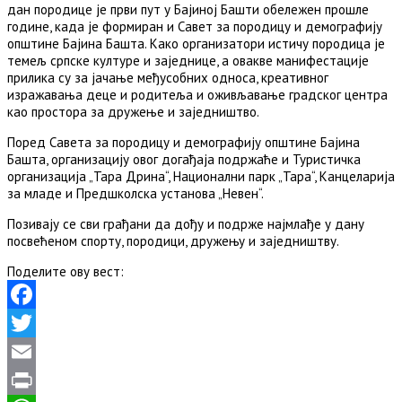
дан породице је први пут у Бајиној Башти обележен прошле
године, када је формиран и Савет за породицу и демографију
општине Бајина Башта. Како организатори истичу породица је
темељ српске културе и заједнице, а овакве манифестације
прилика су за јачање међусобних односа, креативног
изражавања деце и родитеља и оживљавање градског центра
као простора за дружење и заједништво.
Поред Савета за породицу и демографију општине Бајина
Башта, организацију овог догађаја подржаће и Туристичка
организација „Тара Дрина“, Национални парк „Тара“, Канцеларија
за младе и Предшколска установа „Невен“.
Позивају се сви грађани да дођу и подрже најмлађе у дану
посвећеном спорту, породици, дружењу и заједништву.
Поделите ову вест:
Facebook
Twitter
Email