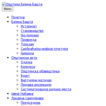
Menu
Почетна
Бајина Башта
Историјат
Становништво
Гео положај
Привреда
Туризам
Саобраћајна инфраструктура
Галерија
Општински акти
Одлуке
Конкурси
Општинска обавештења
Буџет
Виртуелни матичар
Пријава инспекцији
Систематизација радних места
Јавне Набавке
Локална самоуправа
Председник