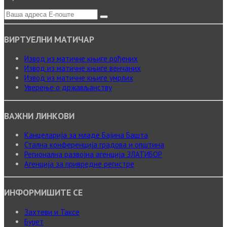
ВИРТУЕЛНИ МАТИЧАР
Извод из матичне књиге рођених
Извод из матичне књиге венчаних
Извод из матичне књиге умрлих
Уверење о држављанству
ВАЖНИ ЛИНКОВИ
Канцеларија за младе Бајина Башта
Стална конференција градова и општина
Регионална развојна агенција ЗЛАТИБОР
Агенција за привредне регистре
ИНФОРМИШИТЕ СЕ
Захтеви и Таксе
Буџет