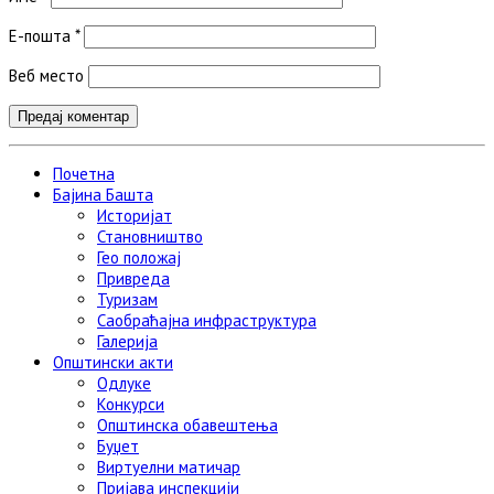
Е-пошта
*
Веб место
Почетна
Бајина Башта
Историјат
Становништво
Гео положај
Привреда
Туризам
Саобраћајна инфраструктура
Галерија
Општински акти
Одлуке
Конкурси
Општинска обавештења
Буџет
Виртуелни матичар
Пријава инспекцији