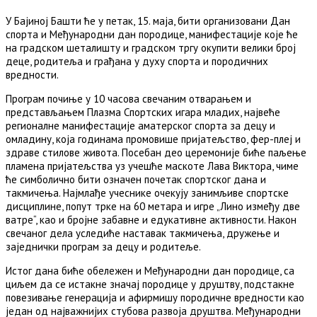
У Бајиној Башти ће у петак, 15. маја, бити организовани Дан
спорта и Међународни дан породице, манифестације које ће
на градском шеталишту и градском тргу окупити велики број
деце, родитеља и грађана у духу спорта и породичних
вредности.
Програм почиње у 10 часова свечаним отварањем и
представљањем Плазма Спортских игара младих, највеће
регионалне манифестације аматерског спорта за децу и
омладину, која годинама промовише пријатељство, фер-плеј и
здраве стилове живота. Посебан део церемоније биће паљење
пламена пријатељства уз учешће маскоте Лава Виктора, чиме
ће симболично бити означен почетак спортског дана и
такмичења. Најмлађе учеснике очекују занимљиве спортске
дисциплине, попут трке на 60 метара и игре „Лино између две
ватре“, као и бројне забавне и едукативне активности. Након
свечаног дела уследиће наставак такмичења, дружење и
заједнички програм за децу и родитеље.
Истог дана биће обележен и Међународни дан породице, са
циљем да се истакне значај породице у друштву, подстакне
повезивање генерација и афирмишу породичне вредности као
један од најважнијих стубова развоја друштва. Међународни