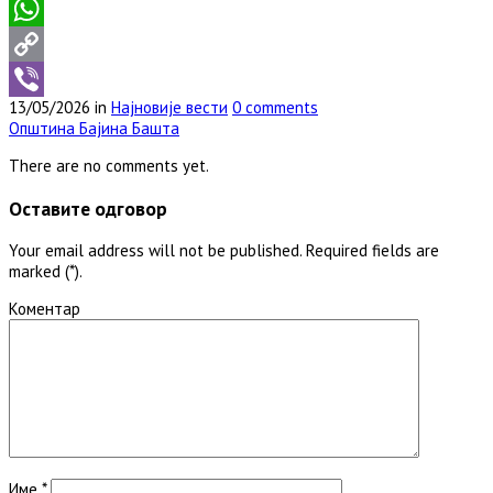
Print
WhatsApp
Copy
13/05/2026 in
Најновије вести
0 comments
Link
Viber
Општина Бајина Башта
There are no comments yet.
Оставите одговор
Your email address will not be published. Required fields are
marked (*).
Коментар
Име
*