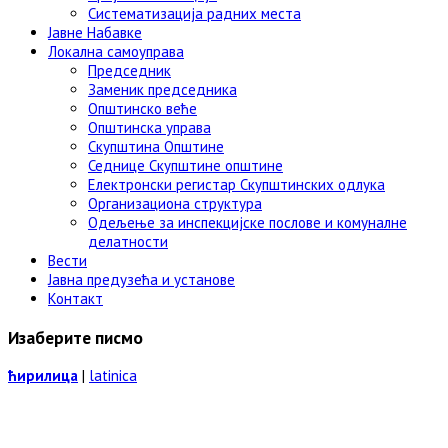
Систематизација радних места
Јавне Набавке
Локална самоуправа
Председник
Заменик председника
Општинско веће
Општинска управа
Скупштина Општине
Седнице Скупштине општине
Електронски регистар Скупштинских одлука
Организациона структура
Одељење за инспекцијске послове и комуналне
делатности
Вести
Јавна предузећа и установе
Контакт
Изаберите писмо
ћирилица
|
latinica