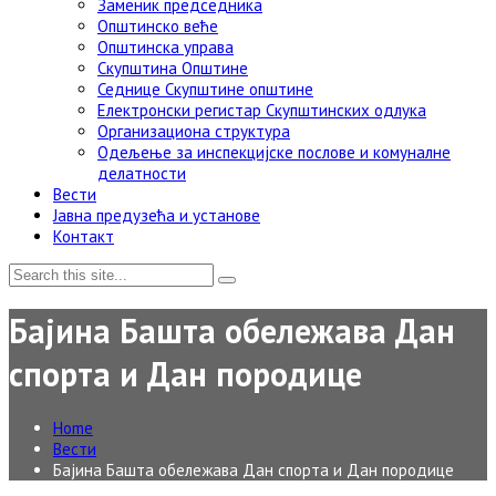
Заменик председника
Општинско веће
Општинска управа
Скупштина Општине
Седнице Скупштине општине
Електронски регистар Скупштинских одлука
Организациона структура
Одељење за инспекцијске послове и комуналне
делатности
Вести
Јавна предузећа и установе
Контакт
Бајина Башта обележава Дан
спорта и Дан породице
Home
Вести
Бајина Башта обележава Дан спорта и Дан породице