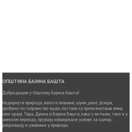
ОПШТИНА БАЈИНА БАШТА
Добродошли у Општину Бајина Башта!
Недирнута природа, лепота планине, шуме, реке, језера,
урођено гостопримство људи, постали су препознатљив имиџ
овог краја. Тара, Дрина и Бајина Башта, како у летњем, тако и у
зимском периоду, пружају изванредне услове за одмор,
рекреацију и уживање у природи.