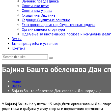
Заменик председника
Општинско веће
Општинска управа
Скупштина Општине
Седнице Скупштине општине
Електронски регистар Скупштинских одлука
Организациона структура
Одељење за инспекцијске послове и комуналне дела
Вести
Јавна предузећа и установе
Контакт
Бајина Башта обележава Дан с
Home
Вести
Бајина Башта обележава Дан спорта и Дан породице
У Бајиној Башти ће у петак, 15. маја, бити организовани Дан сп
родитеља и грађана у духу спорта и породичних вредности.