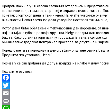
Програм почиње у 10 часова свечаним отварањем и представљање
промовише пријатељство, фер-плеј и здраве стилове живота. По
почетак спортског дана и такмичења. Најмлађе учеснике очекују 
активности. Након свечаног дела уследиће наставак такмичења,
Истог дана биће обележен и Међународни дан породице, са циљ
најважнијих стубова развоја друштва. Међународни дан породиц
Башта. Како организатори истичу породица је темељ српске кул
оживљавање градског центра као простора за дружење и зајед
Поред Савета за породицу и демографију општине Бајина Башта, 
Предшколска установа „Невен“.
Позивају се сви грађани да дођу и подрже најмлађе у дану посв
Поделите ову вест:
Facebook
Twitter
Email
Print