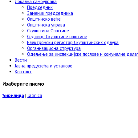
Локална самоуправа
Председник
Заменик председника
Општинско веће
Општинска управа
Скупштина Општине
Седнице Скупштине општине
Електронски регистар Скупштинских одлука
Организациона структура
Одељење за инспекцијске послове и комуналне дела
Вести
Јавна предузећа и установе
Контакт
Изаберите писмо
ћирилица
|
latinica