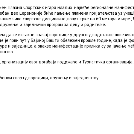
м Плазма Спортских игара младих, највеће регионалне манифеста
себан део церемоније биће паљење пламена пријатељства уз учеш
занимљиве спортске дисциплине, попут трке на 60 метара и игре „
 дружење и заједнички програм за децу и родитеље.
ем да се истакне значај породице у друштву, подстакне повезив
е је први пут у Бајиној Башти обележен прошле године, када је ф
туре и заједнице, а овакве манифестације прилика су за јачање 
ништво.
организацију овог догађаја подржаће и Туристичка организација „
ећеном спорту, породици, дружењу и заједништву.