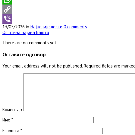
WhatsApp
Copy
13/05/2026 in
Најновије вести
0 comments
Link
Viber
Општина Бајина Башта
There are no comments yet.
Оставите одговор
Your email address will not be published. Required fields are marked 
Коментар
Име
*
Е-пошта
*