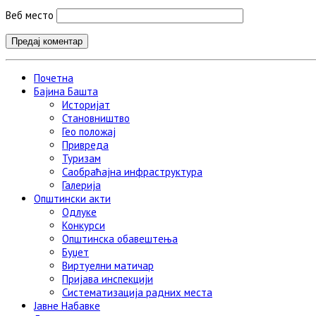
Веб место
Почетна
Бајина Башта
Историјат
Становништво
Гео положај
Привреда
Туризам
Саобраћајна инфраструктура
Галерија
Општински акти
Одлуке
Конкурси
Општинска обавештења
Буџет
Виртуелни матичар
Пријава инспекцији
Систематизација радних места
Јавне Набавке