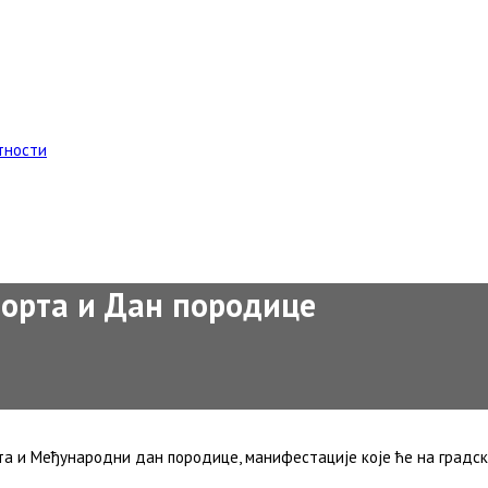
тности
порта и Дан породице
орта и Међународни дан породице, манифестације које ће на градс