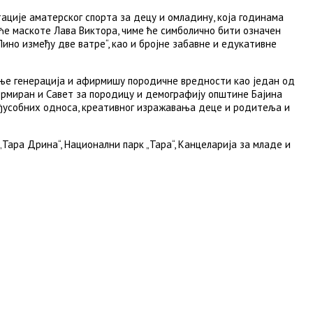
ције аматерског спорта за децу и омладину, која годинама
ће маскоте Лава Виктора, чиме ће симболично бити означен
Лино између две ватре“, као и бројне забавне и едукативне
ање генерација и афирмишу породичне вредности као један од
ормиран и Савет за породицу и демографију општине Бајина
међусобних односа, креативног изражавања деце и родитеља и
Тара Дрина“, Национални парк „Тара“, Канцеларија за младе и