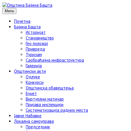
Menu
Почетна
Бајина Башта
Историјат
Становништво
Гео положај
Привреда
Туризам
Саобраћајна инфраструктура
Галерија
Општински акти
Одлуке
Конкурси
Општинска обавештења
Буџет
Виртуелни матичар
Пријава инспекцији
Систематизација радних места
Јавне Набавке
Локална самоуправа
Председник