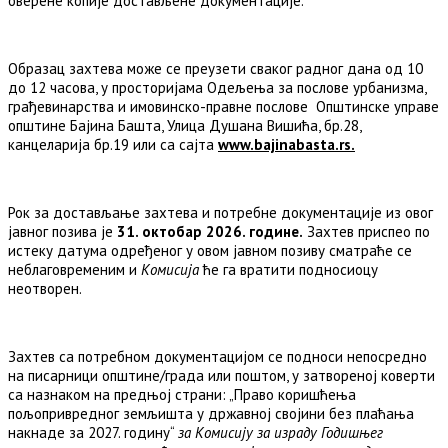
оверене копије достављене документације.
Образац захтева може се преузети сваког радног дана од 10
до 12 часова, у просторијама Одељења за послове урбанизма,
грађевинарства и имовинско-правне послове Општинске управе
општине Бајина Башта, Улица Душана Вишића, бр.28,
канцеларија бр.19 или са сајта
www
.
bajinabasta
.
rs
.
Рок за достављање захтева и потребне документације из овог
јавног позива је
31. октобар 20
2
6
. године.
Захтев приспео по
истеку датума одређеног у овом јавнoм позиву сматраће се
неблаговременим и
Комисија
ће га вратити подносиоцу
неотворен.
Захтев са потребном документацијом се подноси непосредно
на писарници општине/града или поштом, у затвореној коверти
са назнаком на предњој страни: „Право коришћења
пољопривредног земљишта у државној својини без плаћања
накнаде за 2027. годину“
за Комисију за израду Годишњег