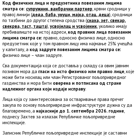
Код физичких лица и предузетника повезаним лицима
сматра се
:
супружник, ванбрачни партнер
, крвни сродници у
правој линији (
деда, баба, унуци, мајка, отац, деца
), сродници
по тазбини до другог степена сродства (
снаха, зет, свекар,
свекрва, таст, ташта
),
усвојилац и усвојеник
, уколико имају
пребивалиште на истој адреси,
код правних лица повезаним
лицима сматра се:
правно, односно физичко лице, односно
предузетник које у том правном лицу има најмање 25% учешћа
у капиталу, а
код задруге повезаним лицима сматра се:
физичко лице – члан задруге.
Сва документација која се доставља у складу са овим јавним
позивом мора да
гласи на исто физичко или
правно лице
, које
може бити носилац или члан Регистрованог пољопривредног
газдинства и мора бити
оверена и потписана од стране
надлежног органа који издаје исправу
.
Лица која су заинтересована за остваривање права пречег
закупа по основу пољопривредне инфраструктуре дужна су да
благовремено, а
најкасније до 1. септембра 202
6
. године
,
поднесу Захтев за излазак Републичке пољопривредне
инспекције.
Записник Републичке пољопривредне инспекције је саставни