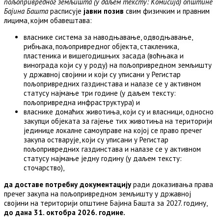
пољопривредног земљишта (у даљем тексту: Комисија) општине
Бајина Башта
расписује
јавни позив
свим физичким и правним
лицима, којим обавештава:
власнике система за наводњавање, одводњавање,
рибњака, пољопривредног објекта, стакленика,
пластеника и вишегодишњих засада (воћњака и
винограда који су у роду) на пољопривредном земљишту
у државној својини и који су уписани у Регистар
пољопривредних газдинстава и налазе се у активном
статусу најмање три године (у даљем тексту:
пољопривредна инфраструктура) и
власнике домаћих животиња, који су и власници, односно
закупци објеката за гајење тих животиња на територији
јединице локалне самоуправе на којој се право пречег
закупа остварује, који су уписани у Регистар
пољопривредних газдинстава и налазе се у активном
статусу најмање једну годину (у даљем тексту:
сточарство),
да
доставе потребну документацију
ради доказивања права
пречег закупа на пољопривредном земљишту у државној
својини на територији општине Бајина Башта за 2027. годину,
до дана 31. октобра 20
2
6
. године.