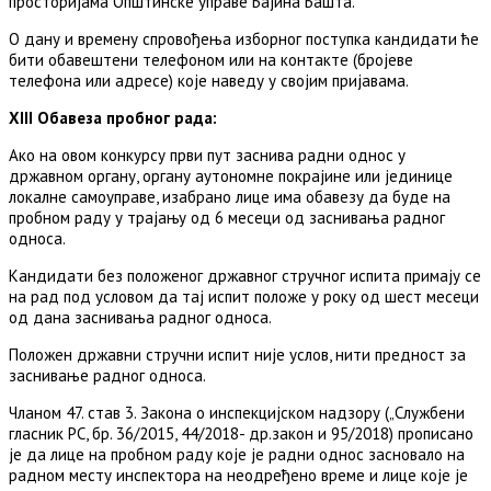
просторијама Општинске управе Бајина Башта.
О дану и времену спровођења изборног поступка кандидати ће
бити обавештени телефоном или на контакте (бројеве
телефона или адресе) које наведу у својим пријавама.
XIII Обавеза
пробног рада:
Ако на овом конкурсу први пут заснива радни однос у
државном органу, органу аутономне покрајине или јединице
локалне самоуправе, изабрано лице има обавезу да буде на
пробном раду у трајању од 6 месеци од заснивања радног
односа.
Кандидати без положеног државног стручног испита примају се
на рад под условом да тај испит положе у року од шест месеци
од дана заснивања радног односа.
Положен државни стручни испит није услов, нити предност за
заснивање радног односа.
Чланом 47. став 3. Закона о инспекцијском надзору („Службени
гласник РС, бр. 36/2015, 44/2018- др.закон и 95/2018) прописано
је да лице на пробном раду које је радни однос засновало на
радном месту инспектора на неодређено време и лице које је