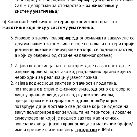
Сад – Департман за сточарство –
за животиње у
систему уматичења
;
б) Записник Републичког ветеринарског инспектора –
за
животиње које нису у систему уматичења
.
Уговоре о закупу пољопривредног земљишта закључене са
другим лицима за земљиште које се налази на територији
јединице локалне самоуправе на којој се подноси захтев,
а који су оверени од стране надлежног органа;
Изјава подносиоца захтева којом даје сагласност да се
изврши провера података код надлежних органа који су
неопходни за реализацију јавног позива;
Изјава подносиоца захтева о тачности података,
потписанa од стране физичког лица, односно одговорног
лица у правном лицу, дата под пуном кривичном,
прекршајном и материјалном одговорношћу којом
потврђује да је доставио све доказе који се односе на
закуп пољопривредног земљишта на територији локалне
самоуправе на којој је поднео захтев, као и списак
повезаних лица (назив правног лица са матичним бројем/
име и презиме физичког лица,
сродство
и ЈМБГ).