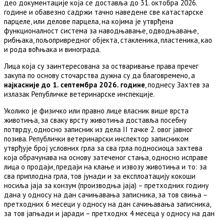
део документације која се доставља до 31. октобра 2026.
године и обавезно садржи тачно наведене све катастарске
парцеле, или делове парцела, на којима је утврђена
функционалност система за наводњавање, одводњавање,
рибњака, пољопривредног објекта, стакленика, пластеника, као
и рода воћњака и винограда.
Лица која су заинтересована за остваривање права пречег
закупа по основу сточарства дужна су да благовремено, а
најкасније до 1. септембра 2026. године
, поднесу Захтев за
излазак Републичке ветеринарске инспекције.
Уколико је физичко или правно лице власник више врста
животиња, за сваку врсту животиња доставља посебну
потврду, односно записник из дела II тачке 2. овог јавног
позива. Републички ветеринарски инспектор записником
утврђује број условних грла за сва грла подносиоца захтева
која обрачунава на основу затеченог стања, односно исправе
лица о продаји, предаји на клање и извозу животиња и то: за
сва приплодна грла, тов јунади и за експлоатацију кокоши
носиља јаја за конзум (производња јаја) – претходних годину
дана у односу на дан сачињавања записника, за тов свиња –
претходних 6 месеци у односу на дан сачињавања записника,
за тов јагњади и јаради – претходнх 4 месеца у односу на дан