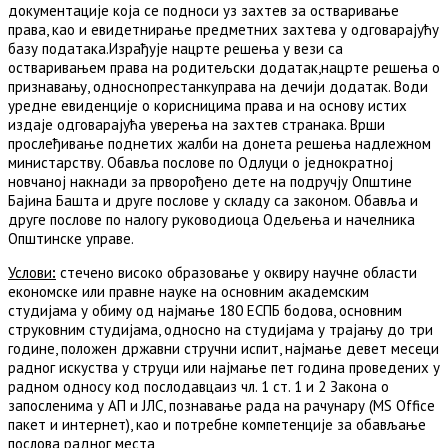
документације која се подноси уз захтев за остваривање
права, као и евидетнирање предметних захтева у одговарајућу
базу података.Израђује нацрте решења у вези са
остваривањем права на родитељски додатак,нацрте решења о
признавању, односнопрестанкуправа на дечији додатак. Води
уредне евиденције о корисницима права и на основу истих
издаје одговарајућа уверења на захтев странака. Врши
прослеђивање поднетих жалби на донета решења надлежном
министарству. Обавља послове по Одлуци о једнократној
новчаној накнади за прворођено дете на подручју Општине
Бајина Башта и друге послове у складу са законом. Обавља и
друге послове по налогу руководиоца Одељења и начелника
Општинске управе.
Услови
:
стечено високо образовање у оквиру научне области
економске или правне науке на основним академским
студијама у обиму од најмање 180 ЕСПБ бодова, основним
струковним студијама, односно на студијама у трајању до три
године, положен државни стручни испит, најмање девет месеци
радног искуства у струци или најмање пет година проведених у
радном односу код послодавцаиз чл. 1 ст. 1 и 2 Закона о
запосленима у АП и ЈЛС, познавање рада на рачунару (MS Office
пакет и интернет), као и потребне компетенције за обављање
послова радног места