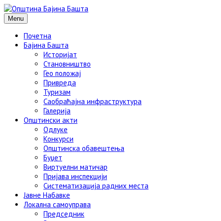
Menu
Почетна
Бајина Башта
Историјат
Становништво
Гео положај
Привреда
Туризам
Саобраћајна инфраструктура
Галерија
Општински акти
Одлуке
Конкурси
Општинска обавештења
Буџет
Виртуелни матичар
Пријава инспекцији
Систематизација радних места
Јавне Набавке
Локална самоуправа
Председник