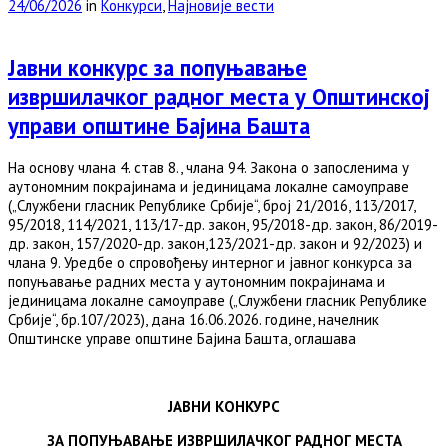
24/06/2026
in
Конкурси
,
Најновије вести
Јавни конкурс за попуњавање
извршилачког радног места у Општинској
управи општине Бајина Башта
На основу члана 4. став 8., члана 94. Закона о запосленима у
аутономним покрајинама и јединицама локалне самоуправе
(„Службени гласник Републике Србије“, број 21/2016, 113/2017,
95/2018, 114/2021, 113/17-др. закон, 95/2018-др. закон, 86/2019-
др. закон, 157/2020-др. закон,123/2021-др. закон и 92/2023) и
члана 9. Уредбе о спровођењу интерног и јавног конкурса за
попуњавање радних места у аутономним покрајинама и
јединицама локалне самоуправе („Службени гласник Републике
Србије“, бр.107/2023), дана 16.06.2026. године, начелник
Општинске управе општине Бајина Башта, оглашава
ЈАВНИ КОНКУРС
ЗА ПОПУЊАВАЊЕ ИЗВРШИЛАЧК
ОГ
РАДН
ОГ
МЕСТА