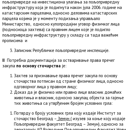
пољопривреде на инвестициона улагања за пољопривредну
инфраструктуру која је подигнута након јула 2006. године на
катастарским парцелама, односно деловима катастарских
парцела којима је у моменту подизања управљало
Министарство, односно купопродајни уговор физичког лица
(подносиоца захтева) са правним лицем које је подигло
пољопривредну инфраструктуру у складу са тада важећим
прописима и
Записник Републичке пољопривредне инспекције.
I
I
Потребна документација за остваривање права пречег
закупа
по основу сточарства
je:
Захтев за признавање права пречег закупа по основу
сточарства потписан од стране физичког лица, односно
одговорног лица у правном лицу;
Доказ да је физичко или правно лице власник домаћих
животиња и власник, односно закупац објекта за гајење
тих животиња са утврђеним бројем условних грла:
Потврду о броју условних грла коју издаје Институт за
сточарство Београд –
Земун
( изузев за коње коју издаје
Пољопривредни факултет Београд – Земун), односно за
територију АП Војводине Пољопривредни факултет Нови