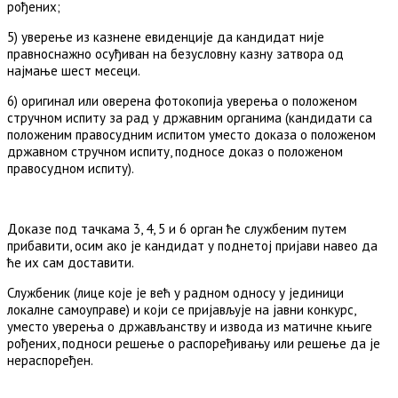
рођених;
5) уверење из казнене евиденције да кандидат није
правноснажно осуђиван на безусловну казну затвора од
најмање шест месеци.
6) оригинал или оверена фотокопија уверења о положеном
стручном испиту за рад у државним органима (кандидати са
положеним правосудним испитом уместо доказа о положеном
државном стручном испиту, подносе доказ о положеном
правосудном испиту).
Доказе под тачкама 3, 4, 5 и 6 орган ће службеним путем
прибавити, осим ако је кандидат у поднетој пријави навео да
ће их сам доставити.
Службеник (лице које је већ у радном односу у јединици
локалне самоуправе) и који се пријављује на јавни конкурс,
уместо уверења о држављанству и извода из матичне књиге
рођених, подноси решење о распоређивању или решење да је
нераспоређен.