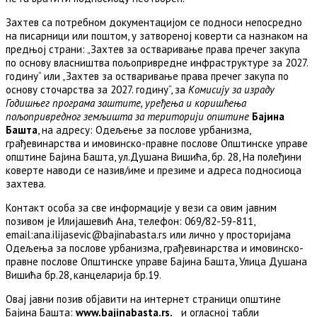
Захтев са потребном документацијом се подноси непосредно
на писарници или поштом, у затвореној коверти са назнаком на
предњој страни: „Захтев за остваривање права пречег закупа
по основу власништва пољопривредне инфраструктуре за 2027.
годину“ или „Захтев за остваривање права пречег закупа по
основу сточарства за 2027. годину“, за
Комисију за израду
Годишњег програма заштите, уређења и коришћења
пољопривредног земљишта за територији општине
Бајина
Башта
, на адресу: Одељење за послове урбанизма,
грађевинарства и имовинско-правне послове Општинске управе
општине Бајина Башта, ул.Душана Вишића, бр. 28, На полеђини
коверте наводи се назив/име и презиме и адреса подносиоца
захтева.
Контакт особа за све информације у вези са овим јавним
позивом је Илијашевић Ана, телефон: 069/82-59-811,
email:ana.ilijasevic@bajinabasta.rs или лично у просторијама
Одељења за послове урбанизма, грађевинарства и имовинско-
правне послове Општинске управе Бајина Башта, Улица Душана
Вишића бр.28, канцеларија бр.19.
Овај јавни позив објавити на интернет страници општине
Бајина Башта:
www
.
bajinabasta
.
rs
.
и огласној табли