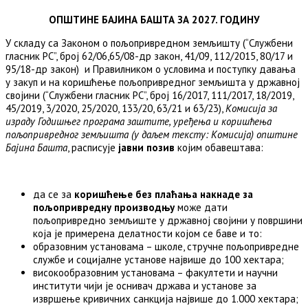
ОПШТИНЕ БАЈИНА БАШТА ЗА 20
2
7
. ГОДИНУ
У складу са Законом о пољопривредном земљишту (“Службени
гласник РС”, број 62/06,65/08-др закон, 41/09, 112/2015, 80/17 и
95/18-др закон) и Правилником о условима и поступку давања
у закуп и на коришћење пољопривредног земљишта у државној
својини (“Службени гласник РС”, број 16/2017, 111/2017, 18/2019,
45/2019, 3/2020, 25/2020, 133/20, 63/21 и 63/23),
Комисија за
израду Годишњег програма заштите, уређења и коришћења
пољопривредног земљишта (у даљем тексту: Комисија) општине
Бајина Башта
, расписује
јавни позив
којим обавештава:
да се за
коришћење без плаћања накнаде за
пољопривредну производњу
може дати
пољопривредно земљиште у државној својини у површини
која је примерена делатности којом се баве и то:
образовним установама – школe, стручнe пољопривреднe
службe и социјалнe установe највише до 100 хектара;
високообразовним установама – факултети и научни
институти чији је оснивач држава и установe за
извршење кривичних санкција највише до 1.000 хектара;