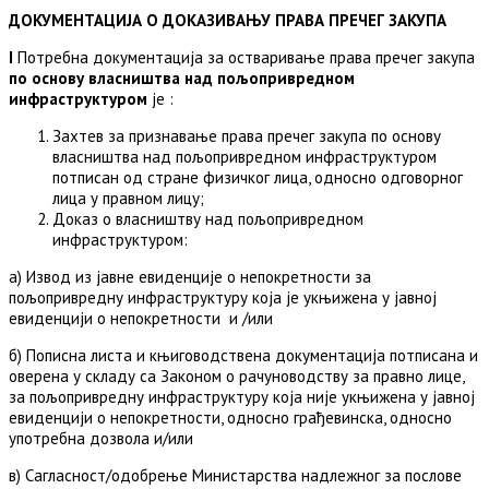
ДОКУМЕНТАЦИЈА
О ДОКАЗИВАЊУ ПРАВА ПРЕЧЕГ ЗАКУПА
I
Потребна документација за остваривање права пречег закупа
по основу власништва над пољопривредном
инфраструктуром
je :
Захтев за признавање права пречег закупа по основу
власништва над пољопривредном инфраструктуром
потписан од стране физичког лица, односно одговорног
лица у правном лицу;
Доказ о власништву над пољопривредном
инфраструктуром:
а) Извод из јавне евиденције о непокретности за
пољопривредну инфраструктуру која је укњижена у јавној
евиденцији о непокретности
и /или
б) Пописна листа и књиговодствена документација потписана и
оверена у складу са Законом о рачуноводству за правно лице,
за пољопривредну инфраструктуру која није укњижена у јавној
евиденцији о непокретности, односно грађевинска, односно
употребна дозвола и/или
в) Сагласност/одобрење Министарства надлежног за послове