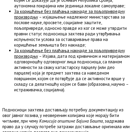
којим се доказује да је оснивач Република Србија,
аутономна покрајина или јединица локалне самоуправе;
За коришћење без плаћања накнаде за пољопривредну
производњу
– изјашњење надлежног министарстава за
послове науке, просвете, социјалне заштите,
пољопривреде, односно правде из ког се може утврдити
правни статус подносиоца захтева ради утврђивања
испуњености услова за оставaривање права на
коришћење земљишта без накнаде;
За коришћење без плаћања накнаде за пољопривредну
производњу
– Изјава, дата под кривичном и материјалном
одговорношћу одговорног лица подносиоца, са планом
активности за сваку катастарску парцелу (или део
парцеле) која је предмет захтева са наведеном
површином, којом се потврђује да се активности врше у
складу са делатношћу којом се бави (образовна, научно –
истраживачка, социјална).
Подносиоци захтева достављају потребну документацију из
овог јавног позива, у неовереним копијама које морају бити
читљиве, при чему
Комисија
општине Бајина Башта
, задржава
право да у случају потребе затражи достављање оригинала или