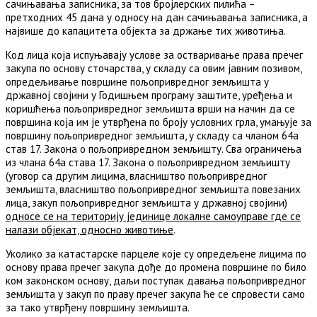
сачињавања записника, за тов бројлерских пилића –
претходних 45 дана у односу на дан сачињавања записника, а
највише до капацитета објекта за држање тих животиња.
Код лица која испуњавају услове за остваривање права пречег
закупа по основу сточарства, у складу са овим јавним позивом,
опредељивање површине пољопривредног земљишта у
државној својини у Годишњем програму заштите, уређења и
коришћења пољопривредног земљишта врши на начин да се
површина која им је утврђена по броју условних грла, умањује за
површину пољопривредног земљишта, у складу са чланом 64а
став 17. Закона о пољопривредном земљишту. Сва ограничења
из члана 64а става 17. Закона о пољопривредном земљишту
(уговор са другим лицима, власништво пољопривредног
земљишта, власништво пољопривредног земљишта повезаних
лица, закуп пољопривредног земљишта у државној својини)
односе се на територију јединице локалне самоуправе где се
налази објекат, односно животиње
.
Уколико за катастарске парцеле које су опредељене лицима по
основу права пречег закупа дође до промена површине по било
ком законском основу, даљи поступак давања пољопривредног
земљишта у закуп по праву пречег закупа ће се спровести само
за тако утврђену површину земљишта.