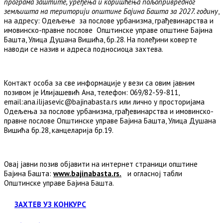
програма заштите, уређења и коришћења пољопривредног
земљишта
на територији општине Бајина Башта за 2027. годину
,
на адресу: Одељење за послове урбанизма, грађевинарства и
имовинско-правне послове Општинске управе општине Бајина
Башта, Улица Душана Вишића, бр.28. На полеђини коверте
наводи се назив и адреса подносиоца захтева.
Контакт особа за све информације у вези са овим јавним
позивом је Илијашевић Ана, телефон: 069/82-59-811,
email:ana.ilijasevic@bajinabasta.rs или лично у просторијама
Одељења за послове урбанизма, грађевинарства и имовинско-
правне послове Општинске управе Бајина Башта, Улица Душана
Вишића бр.28, канцеларија бр.19.
Овај јавни позив објавити на интернет страници општине
Бајина Башта:
www
.
bajinabasta
.
rs
.
и огласној табли
Општинске управе Бајина Башта.
ЗАХТЕВ УЗ КОНКУРС