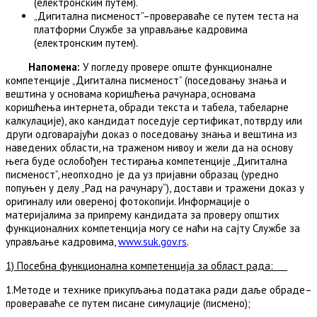
(електронским путем).
„Дигитална писменост”–провераваће се путем теста на
платформи Службе за управљање кадровима
(електронским путем).
Напомена:
У погледу провере опште функционалне
компетенције „Дигитална писменост” (поседовању знања и
вештина у основама коришћења рачунара, основама
коришћења интернета, обради текста и табела, табеларне
калкулације), ако кандидат поседује сертификат, потврду или
други одговарајући доказ о поседовању знања и вештина из
наведених области, на траженом нивоу и жели да на основу
њега буде ослобођен тестирања компетенције „Дигитална
писменост”, неопходно је да уз пријавни образац (уредно
попуњен у делу „Рад на рачунару“), достави и тражени доказ у
оригиналу или овереној фотокопији. Информације o
материјалимa за припрему кандидата за проверу општих
функционалних компетенција могу се наћи на сајту Службе за
управљање кадровима,
www.suk.gov.rs
.
1) Посебна функционална компетенција за област рада:
1.Методе и технике прикупљања података ради даље обраде–
провераваће се путем писане симулације (писмено);