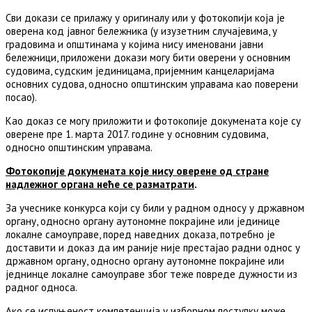
Сви докази се прилажу у оригиналу или у фотокопији која је
оверена код јавног бележника (у изузетним случајевима, у
градовима и општинама у којима нису именовани јавни
бележници, приложени докази могу бити оверени у основним
судовима, судским јединицама, пријемним канцеларијама
основних судова, односно општинским управама као поверени
посао).
Као доказ се могу приложити и фотокопије докумената које су
оверене пре 1. марта 2017. године у основним судовима,
односно општинским управама.
Фотокопије докумената које нису оверене од стране
надлежног органа неће се разматрати
.
За учеснике конкурса који су били у радном односу у државном
органу, односно органу аутономне покрајине или јединице
локалне самоуправе, поред наведних доказа, потребно је
доставити и доказ да им раније није престајао радни однос у
државном органу, односно органу аутономне покрајине или
једнинце локалне самоуправе због теже повреде дужности из
радног односа.
Ако се испуњеност компетенција у изборном поступку може