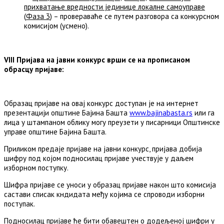
прихватање вредности јединице локалне самоуправе
(
Фаза 3
) – провераваће се путем разговора са конкурсном
комисијом (усмено).
VIII Пријава на јавни конкурс врши се на прописаном
обрасцу пријаве:
Образац пријаве на овај конкурс доступан је на интернет
презентацији општине Бајина Башта
www.bajinabasta.rs
или га
лица у штампаном облику могу преузети у писарници Општинске
управе општине Бајина Башта.
Приликом предаје пријаве на јавни конкурс, пријава добија
шифру под којом подносилац пријаве учествује у даљем
изборном поступку.
Шифра пријаве се уноси у образац пријаве након што комисија
састави списак кндидата међу којима се спроводи изборни
поступак.
Подносилац пријаве ће бити обавештен о додељеној шифри у