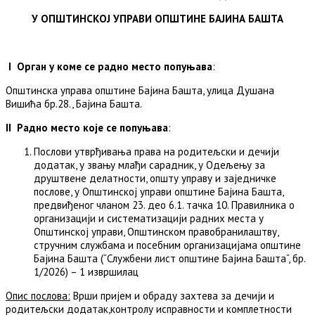
У ОПШТИНСКОЈ УПРАВИ ОПШТИНЕ БАЈИНА БАШТА
I Орган у коме се радн
о
мест
о
попуњава
:
Општинска управа општине Бајина Башта, улица Душана
Вишића бр.28., Бајина Башта.
II Радно место које се попуњава
:
Послови утврђивања права на родитељски и дечији
додатaк, у звању млађи сарадник, у Одељењу за
друштвене делатности, општу управу и заједничке
послове, у Општинској управи општине Бајина Башта,
предвиђеног чланом 23. део 6.1. тачка 10. Правилника о
организацији и систематизацији радних места у
Општинској управи, Општинском правобранилаштву,
стручним службама и посебним организацијама општине
Бајина Башта (“Службени лист општине Бајина Башта“, бр.
1/2026) – 1 извршилац
Опис послова:
Врши пријем и обраду захтева за дечији и
родитељски додатак,контролу исправности и комплетности