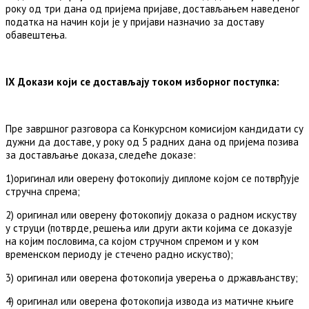
року од три дана од пријема пријаве, достављањем наведеног
податка на начин који је у пријави назначио за доставу
обавештења.
IX Докази који се достављају током изборног поступка:
Пре завршног разговора са Конкурсном комисијом кандидати су
дужни да доставе, у року од 5 радних дана од пријема позива
за достављање доказа, следеће доказе:
1)оригинал или оверену фотокопију дипломе којом се потврђује
стручна спрема;
2) оригинал или оверену фотокопију доказа о радном искуству
у струци (потврде, решења или други акти којима се доказује
на којим пословима, са којом стручном спремом и у ком
временском периоду је стечено радно искуство);
3) оригинал или оверена фотокопија уверења о држављанству;
4) оригинал или оверена фотокопија извода из матичне књиге