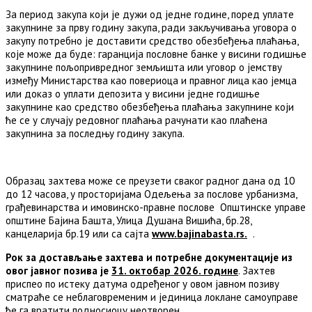
За период закупа који је дужи од једне године, поред уплате
закупнине за прву годину закупа, ради закључивања уговора о
закупу потребно је доставити средство обезбеђења плаћања,
које може да буде: гаранција пословне банке у висини годишње
закупнине пољопривредног земљишта или уговор о јемству
између Министарства као повериоца и правног лица као јемца
или доказ о уплати депозита у висини једне годишње
закупнине као средство обезбеђења плаћања закупнине који
ће се у случају редовног плаћања рачунати као плаћена
закупнина за последњу годину закупа.
Образац захтева може се преузети сваког радног дана од 10
до 12 часова, у просторијама Одељења за послове урбанизма,
грађевинарства и имовинско-правне послове Општинске управе
општине Бајина Башта, Улица Душана Вишића, бр.28,
канцеларија бр.19 или са сајта
www
.
bajinabasta
.
rs
.
.
Рок за достављање захтева и потребне документације из
овог јавног позива је
31. октобар 20
2
6
. године
. Захтев
приспео по истеку датума одређеног у овом јавном позиву
сматраће се неблаговременим и јединица локлане самоуправе
ће га вратити подносиоцу неотворен.