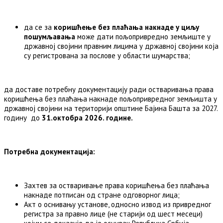
да се за
коришћење без плаћања накнаде у циљу
пошумљавања
може дати пољопривредно земљиште у
државној својини правним лицима у државној својини која
су регистрована за послове у области шумарства;
да доставе потребну документацију ради остваривања права
коришћења без плаћања накнаде пољопривредног земљишта у
државној својини на територији општине Бајина Башта за 2027.
годину до
31.октобра 20
2
6
. године.
Потребна документација:
Захтев за остваривање права коришћења без плаћања
накнаде потписан од стране одговорног лица;
Акт о оснивању установе, односно извод из привредног
регистра за правно лице (не старији од шест месеци)