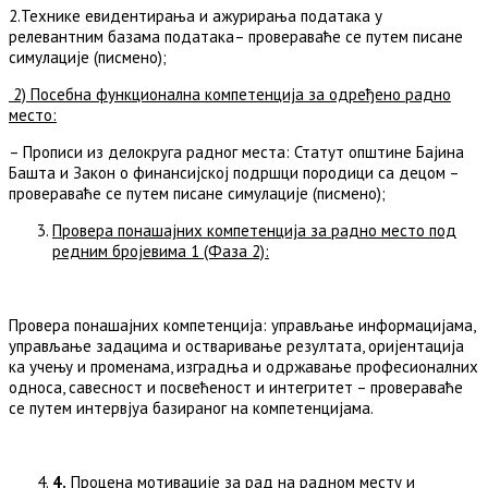
2.Технике евидентирања и ажурирања података у
релевантним базама података– провераваће се путем писане
симулације (писмено);
2) Посебна функционална компетенција за одређено радно
место:
– Прописи из делокруга радног места: Статут општине Бајина
Башта и Закон о финансијској подршци породици са децом –
провераваће се путем писане симулације (писмено);
Провера понашајних компетенција за радно место под
редним бројевима 1 (Фаза 2)
:
Провера понашајних компетенција: управљање информацијама,
управљање задацима и остваривање резултата, оријентација
ка учењу и променама, изградња и одржавање професионалних
односа, савесност и посвећеност и интегритет – провераваће
се путем интервјуа базираног на компетенцијама.
4
.
Процена мотивације за рад на радном месту и