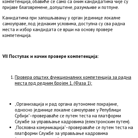
компетенција, обавиће се само са оним кандидатима чије су
пријаве благовремене, допуштене, разумљиве и потпуне.
Канидатима при запошљавању у орган јединице локалне
самоуправе, под једнаким условима, доступна су сва радна
места и избор кандидата се врши на основу провере
компетенција.
VII Поступак и начин провере компетенција:
Провера општих функционалних компетенција за радна
места под редним бројем 1. (Фаза 1)
:
„Организација и рад органа аутономне покрајине,
односно јединице локалне самоуправе у Републици
Србији”–провераваће се путем теста на платформи
Службе за управљање кадровима (електронским путем).
„Пословна комуникација”–провераваће се путем теста на
платформи Службе за управљање кадровима