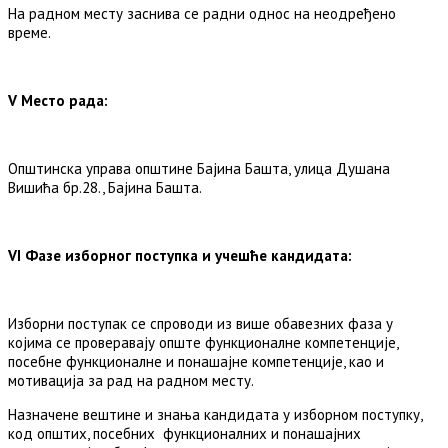
На радном месту заснива се радни однос на неодређенo
време.
V Место рада:
Општинска управа општине Бајина Башта, улица Душана
Вишића бр.28., Бајина Башта.
VI Фазе изборног поступка и учешће кандидата:
Изборни поступак се спроводи из више обавезних фаза у
којима се проверавају опште функционалне компетенције,
посебне функционалне и понашајне компетенције, као и
мотивација за рад на радном месту.
Назначене вештине и знања кандидата у изборном поступку,
код општих, посебних функционалних и понашајних