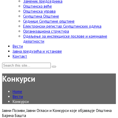
Заменик председника
Општинско веће
Општинска управа
Скупштина Општине
Седнице Скупштине општине
Електронски регистар Скупштинских одлука
Организациона структура
Одељење за инспекцијске послове и комуналне
делатности
Вести
Јавна предузећа и установе
Контакт
Конкурси
Home
Вести
Конкурси
Јавни Позиви, Јавни Огласи и Конкурси које објављује Општина
Бајина Башта