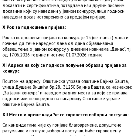
доказати и сертификатима, потврдама или другим писаним
доказима који су наведени у јавном конкурсу, лице подноси
наведени доказ истовремено са предајом пријаве.
X Рок за подношење пријава:
Рок за подношење пријава на конкурс је 15 (петнаест) дана и
почиње да тече наредног дана од дана објављивања
обавештења о јавном конкурсу у дневним новинама „Данас“, тј.
од 17.06.2026. године и истиче 01.07.2026. године.
XI Адреса на коју се подноси попуњен образац пријаве за
конкурс:
Поштом на адресу: Општинска управа општине Бајина Башта,
улица Душана Вишића бр.28., 31250 Бајина Башта, са назнаком:
„За јавни конкурс“ и наводом радног места за које се пријава
подноси или непосредно на писарницу Општинске управе
општине Бајина Башта.
XII Место и време када ће се спровести изборни поступак:
Са кандидатима чије су пријаве благовремене, допуштене,
разумљиве и потпуне, изборни поступак, биће спроведен у