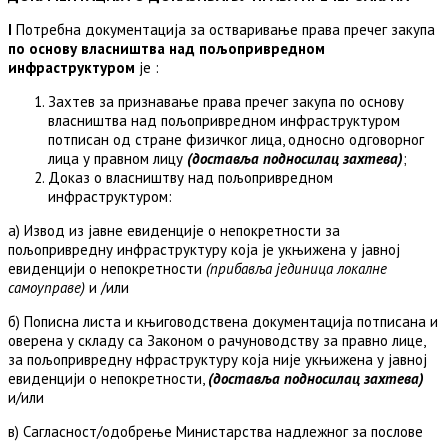
I
Потребна документација за остваривање права пречег закупа
по основу власништва над пољопривредном
инфраструктуром
je :
Захтев за признавање права пречег закупа по основу
власништва над пољопривредном инфраструктуром
потписан од стране физичког лица, односно одговорног
лица у правном лицу
(доставља подносилац захтева)
;
Доказ о власништву над пољопривредном
инфраструктуром:
а) Извод из јавне евиденције о непокретности за
пољопривредну инфраструктуру која је укњижена у јавној
евиденцији о непокретности
(прибавља јединица локалне
самоуправе)
и /или
б) Пописна листа и књиговодствена документација потписана и
оверена у складу са Законом о рачуноводству за правно лице,
за пољопривредну нфраструктуру која није укњижена у јавној
евиденцији о непокретности,
(доставља подносилац захтева)
и/или
в) Сагласност/одобрење Министарства надлежног за послове