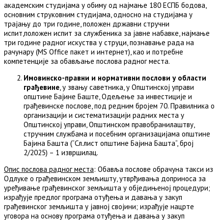
академским студијама у обиму од најмање 180 ЕСПБ бодова,
основним струковним студијама, односно на студијама у
трајању до три године, положен државни стручни
испит,положен испит за службеника за јавне набавке, најмање
три године радног искуства у струци, познавање рада на
рачунару (MS Office пакет и интернет), као и потребне
компетенције за обављање послова радног места.
Имовинско-правни и нормативни послови у области
грађевине
,
у звању саветника, у Општинској управи
општине Бајине Баште, Одељење за инвестиције и
грађевинске послове, под редним бројем 70. Правилника о
организацији и систематизацији радних места у
Општинској управи, Општинском правобранилаштву,
стручним службама и посебним организацијама општине
Бајина Башта (“Сл.лист општине Бајина Башта“, број
2/2025) – 1 извршилац.
Опис послова радног места
: Обавља послове обрачуна такси из
Одлуке о грађевинском земљишту, утврђивања доприноса за
уређивање грађевинског земљишта у обједињеној процедури;
израђује предлог програма отуђења и давања у закуп
грађевинског земљишта у јавној својини; израђује нацрте
уговора на основу програма отуђења и давања у закуп