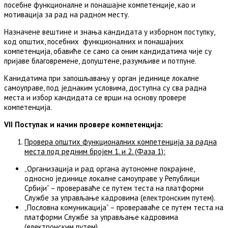
посебне функционалне и понашајне компетенције, као и
мотивација за рад на радном месту.
Назначене вештине и знања кандидата у изборном поступку,
код општих, посебних функционалних и понашајних
компетенција, обавиће се само са оним кандидатима чије су
пријаве благовремене, допуштене, разумљиве и потпуне.
Канидатима при запошљавању у орган јединице локалне
самоуправе, под једнаким условима, доступна су сва радна
места и избор кандидата се врши на основу провере
компетенција.
VII Поступак и начин провере компетенција:
Провера општих функционалних компетенција за радна
места под редним бројем 1. и 2. (Фаза 1)
:
„Организација и рад органа аутономне покрајине,
односно јединице локалне самоуправе у Републици
Србији” – провераваће се путем теста на платформи
Службе за управљање кадровима (електронским путем).
„Пословна комуникација” – провераваће се путем теста на
платформи Службе за управљање кадровима
(електронским путем).