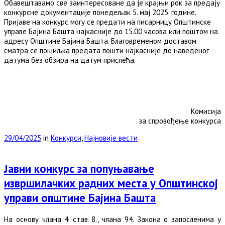
Обавештавамо све заинтересоване да је крајњи рок за предају
конкурсне документације понедељак 5. мај 2025. године.
Пријаве на конкурс могу се предати на писарницу Општинске
управе Бајина Башта најкасније до 15.00 часова или поштом на
адресу Општине Бајина Башта. Благовременом доставом
сматра се пошиљка предата пошти најкасније до наведеног
датума без обзира на датум приспећа.
Комисија
за спровођење конкурса
29/04/2025
in
Конкурси
,
Најновије вести
Јавни конкурс за попуњавање
извршилачких радних места у Општинској
управи општине Бајина Башта
На основу члана 4. став 8., члана 94. Закона о запосленима у