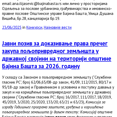
email:ana.ilijasevic@bajinabasta.rs или лично у просторијама
Одељења за послове урбанизма, грађевинарства и имовинско-
правне послове Општинске управе Бајина Башта, Улица Душана
Вишића, бр.28, канцеларија бр.19.
23/06/2025
in
Конкурси
,
Најновије вести
Јавни позив за доказивање права пречег
закупа пољопривредног земљишта у
државној својини на територији општине
Бајина Башта за 2026. годину
У складу са Законом о пољопривредном земљишту (“Службени
гласник РС”, број 62/06,65/08-др закон, 41/09, 112/2015, 80/17 и
95/18-др закон) и Правилником о условима и поступку давања у
закуп и на коришћење пољопривредног земљишта у државној
својини (“Службени гласник РС”, број 16/2017, 111/2017, 18/2019,
45/2019, 3/2020, 25/2020, 133/20, 63/21 и 63/23),
Комисија за
израду Годишњег програма заштите, уређења и коришћења
пољопривредног земљишта (у даљем тексту: Комисија)
општине
Бајина Башта расписује
јавни позив
свим физичким и правним