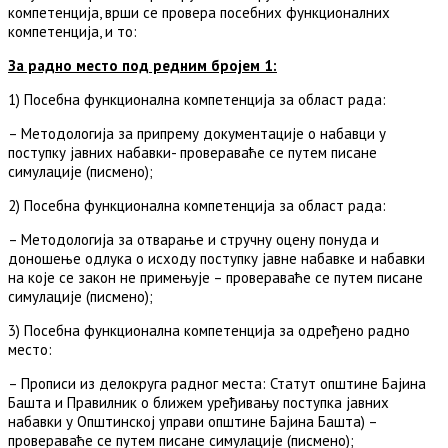
компетенција, врши се провера посебних функционалних
компетенција, и то:
За радно место под редним бројем 1:
1) Посебна функционална компетенција за област рада:
– Методологија за припрему документације о набавци у
поступку јавних набавки- провераваће се путем писане
симулације (писмено);
2) Посебна функционална компетенција за област рада:
– Методологија за отварање и стручну оцену понуда и
доношење одлука о исходу поступку јавне набавке и набавки
на које се закон не примењује – провераваће се путем писане
симулације (писмено);
3) Посебна функционална компетенција за одређено радно
место:
– Прописи из делокруга радног места: Статут општине Бајина
Башта и Правилник о ближем уређивању поступка јавних
набавки у Општинској управи општине Бајина Башта) –
провераваће се путем писане симулације (писмено);