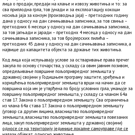
лица о продаји, предаји на клање и извозу животиња и то: за
сва приплодна грла, тов јунади и за експлоатацију кокоши
носиља јаја за конзум (производња јаја) – претходних годину
дана у односу на дан сачињавања записника, за тов свиња –
претходних 6 месеци у односу на дан сачињавања записника,
за тов јагњади и јаради – претходнх 4 месеца у односу на дан
сачињавања записника, за тов бројлерских пилића –
претходних 45 дана у односу на дан сачињавања записника, а
највише до капацитета објекта за држање тих животиња.
Код лица која испуњавају услове за остваривање права пречег
закупа по основу сточарства, у складу са овим јавним позивом,
опредељивање површине пољопривредног земљишта у
државној својини у Годишњем програму заштите, уређења и
коришћења пољопривредног земљишта врши на начин да се
површина која им је утврђена по броју условних грла, умањује за
површину пољопривредног земљишта, у складу са чланом 64а
став 17. Закона о пољопривредном земљишту. Сва ограничења
из члана 64а става 17. Закона о пољопривредном земљишту
(уговор са другим лицима, власништво пољопривредног
земљишта, власништво пољопривредног земљишта повезаних
лица, закуп пољопривредног земљишта у државној својини)
односе се на територију јединице локалне самоуправе где се
налази објекат, односно животиње
.