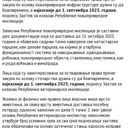
закупа по основу пољопривредне инфраструктуре дужна су да
благовремено, а
најкасније до 1. септембра 202
5
. године
,
поднесу Захтев за излазак Републичке пољопривредне
инспекције.
Записник Републичке пољопривредне инспекције је саставни
део документације која се доставља до 31. октобра 2025.
године и обавезно садржи тачно наведене све катастарске
парцеле, или делове парцела, на којима је утврђена
функционалност система за наводњавање, одводњавање,
рибњака, пољопривредног објекта, стакленика, пластеника, као
и рода воћњака и винограда.
Лица која су заинтересована за остваривање права пречег
закупа по основу сточарства дужна су да благовремено, а
најкасније до 1. септембра 2025. године
, поднесу Захтев за
излазак Републичке ветеринарске инспекције.
Уколико је физичко или правно лице власник више врста
животиња, за сваку врсту животиња доставља посебну
потврду, односно записник из дела II тачке 2. овог јавног
позива. Републички ветеринарски инспектор записником
утврђује број условних грла за сва грла подносиоца захтева
која обрачунава на основу затеченог стања, односно исправе