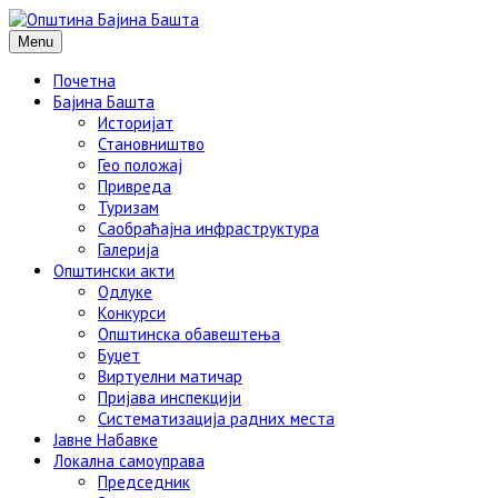
Menu
Почетна
Бајина Башта
Историјат
Становништво
Гео положај
Привреда
Туризам
Саобраћајна инфраструктура
Галерија
Општински акти
Одлуке
Конкурси
Општинска обавештења
Буџет
Виртуелни матичар
Пријава инспекцији
Систематизација радних места
Јавне Набавке
Локална самоуправа
Председник