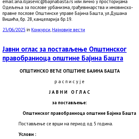
email:ana.ilijasevic@bajinabasta.rs или лично у просторијама
Одељења за послове урбанизма, грађевинарства и имовинско-
правне послове Општинске управе Бајина Башта, ул.Душана
Вишића, бр. 28, канцеларија бр.19.
23/06/2025
in
Конкурси
,
Најновије вести
Јавни оглас за постављење Општинског
правобраниоца општине Бајина Башта
ОПШТИНСКО ВЕЋЕ
ОПШТИНЕ БАЈИНА БАШТА
р а с п и с у ј е
Ј А В Н И О Г Л А С
за постављење:
Општинског правобраниоца општине Бајина Башта
Постављење се врши на период од 5 година.
Услови
: