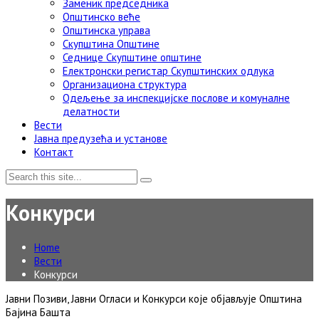
Заменик председника
Општинско веће
Општинска управа
Скупштина Општине
Седнице Скупштине општине
Електронски регистар Скупштинских одлука
Организациона структура
Одељење за инспекцијске послове и комуналне
делатности
Вести
Јавна предузећа и установе
Контакт
Конкурси
Home
Вести
Конкурси
Јавни Позиви, Јавни Огласи и Конкурси које објављује Општина
Бајина Башта