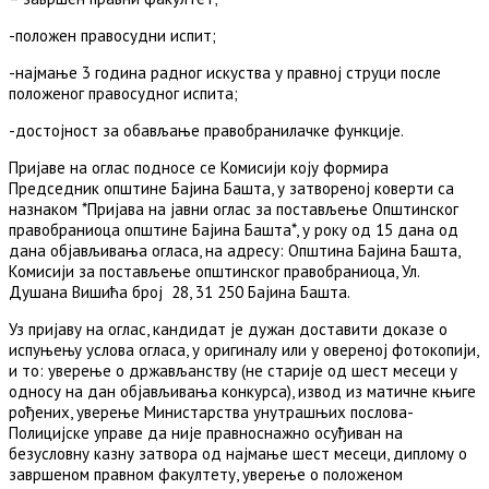
-положен правосудни испит;
-најмање 3 година радног искуства у правној струци после
положеног правосудног испита;
-достојност за обављање правобранилачке функције.
Пријаве на оглас подносе се Комисији коју формира
Председник општине Бајина Башта, у затвореној коверти са
назнаком *Пријава на јавни оглас за постављење Општинског
правобраниоца општине Бајина Башта*, у року од 15 дана од
дана објављивања огласа, на адресу: Општина Бајина Башта,
Комисији за постављење општинског правобраниоца, Ул.
Душана Вишића број 28, 31 250 Бајина Башта.
Уз пријаву на оглас, кандидат је дужан доставити доказе о
испуњењу услова огласа, у оригиналу или у овереној фотокопији,
и то: уверење о држављанству (не старије од шест месеци у
односу на дан објављивања конкурса), извод из матичне књиге
рођених, уверење Министарства унутрашњих послова-
Полицијске управе да није правноснажно осуђиван на
безусловну казну затвора од најмање шест месеци, диплому о
завршеном правном факултету, уверење о положеном