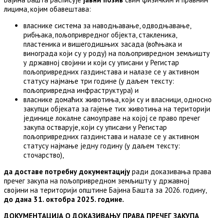
лицима, којим обавештава:
власнике система за наводњавање, одводњавање,
рибњака, пољопривредног објекта, стакленика,
пластеника и вишегодишњих засада (воћњака и
винограда који су у роду) на пољопривредном земљишту
у државној својини и који су уписани у Регистар
пољопривредних газдинстава и налазе се у активном
статусу најмање три године (у даљем тексту:
пољопривредна инфраструктура) и
власнике домаћих животиња, који су и власници, односно
закупци објеката за гајење тих животиња на територији
јединице локалне самоуправе на којој се право пречег
закупа остварује, који су уписани у Регистар
пољопривредних газдинстава и налазе се у активном
статусу најмање једну годину (у даљем тексту:
сточарство),
да
доставе потребну документацију
ради доказивања права
пречег закупа на пољопривредном земљишту у државној
својини на територији општине Бајина Башта за 2026. годину,
до дана 31. октобра 20
25
. године.
ДОКУМЕНТАЦИЈА
О ДОКАЗИВАЊУ ПРАВА ПРЕЧЕГ ЗАКУПА