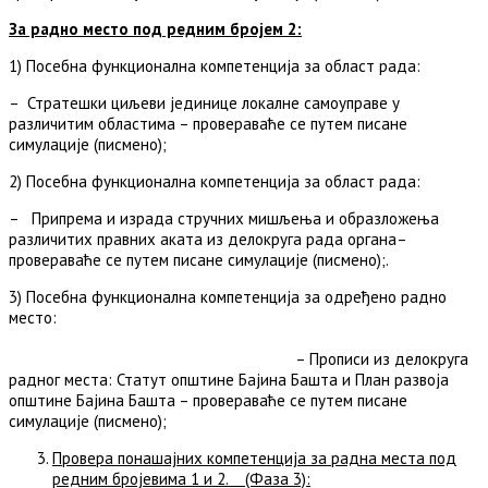
За радно место под редним бројем 2:
1) Посебна функционална компетенција за област рада:
– Стратешки циљеви јединице локалне самоуправе у
различитим областима – провераваће се путем писане
симулације (писмено);
2) Посебна функционална компетенција за област рада:
– Припрема и израда стручних мишљења и образложења
различитих правних аката из делокруга рада органа–
провераваће се путем писане симулације (писмено);.
3) Посебна функционална компетенција за одређено радно
место:
– Прописи из делокруга
радног места: Статут општине Бајина Башта и План развоја
општине Бајина Башта – провераваће се путем писане
симулације (писмено);
Провера понашајних компетенција за радна места под
редним бројевима 1 и 2. (Фаза 3)
: