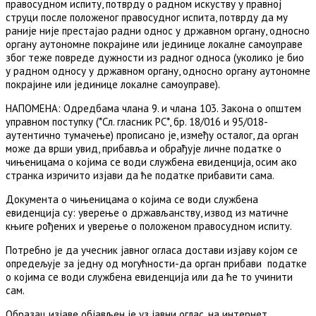
правосудном испиту, потврду о радном искуству у правној
струци после положеног правосудног испита, потврду да му
раније није престајао радни однос у државном органу, односно
органу аутономне покрајине или јединице локалне самоуправе
због теже повреде дужности из радног односа (уколико је био
у радном односу у државном органу, односно органу аутономне
покрајине или јединице локалне самоуправе).
НАПОМЕНА: Одредбама члана 9. и члана 103. Закона о општем
управном поступку (*Сл. гласник РС*, бр. 18/016 и 95/018-
аутентично тумачење) прописано је, између осталог, да орган
може да врши увид, прибавља и обрађује личне податке о
чињеницама о којима се води службена евиденција, осим ако
странка изричито изјави да ће податке прибавити сама.
Документа о чињеницама о којима се води службена
евиденција су: уверење о држављанству, извод из матичне
књиге рођених и уверење о положеном правосудном испиту.
Потребно је да учесник јавног огласа достави изјаву којом се
опредељује за једну од могућности-да орган прибави податке
о којима се води службена евиденција или да ће то учинити
сам.
Образац изјаве објављен је уз јавни оглас, на интернет