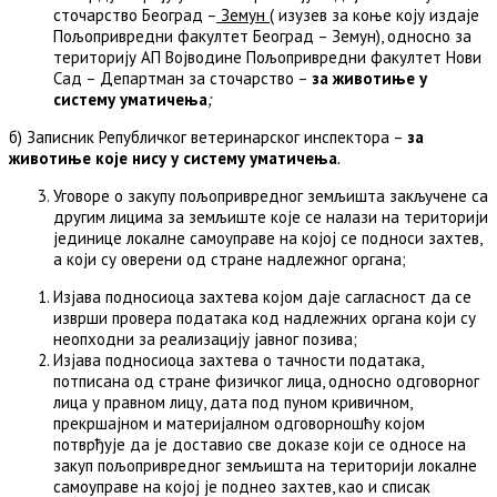
сточарство Београд –
Земун
( изузев за коње коју издаје
Пољопривредни факултет Београд – Земун), односно за
територију АП Војводине Пољопривредни факултет Нови
Сад – Департман за сточарство –
за животиње у
систему уматичења
;
б) Записник Републичког ветеринарског инспектора –
за
животиње које нису у систему уматичења
.
Уговоре о закупу пољопривредног земљишта закључене са
другим лицима за земљиште које се налази на територији
јединице локалне самоуправе на којој се подноси захтев,
а који су оверени од стране надлежног органа;
Изјава подносиоца захтева којом даје сагласност да се
изврши провера података код надлежних органа који су
неопходни за реализацију јавног позива;
Изјава подносиоца захтева о тачности података,
потписанa од стране физичког лица, односно одговорног
лица у правном лицу, дата под пуном кривичном,
прекршајном и материјалном одговорношћу којом
потврђује да је доставио све доказе који се односе на
закуп пољопривредног земљишта на територији локалне
самоуправе на којој је поднео захтев, као и списак