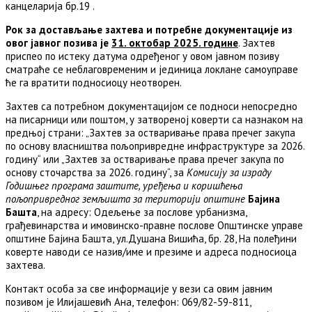
канцеларија бр.19 .
Рок за достављање захтева и потребне документације из
овог јавног позива је
31. октобар 20
25
. године
. Захтев
приспео по истеку датума одређеног у овом јавном позиву
сматраће се неблаговременим и јединица локлане самоуправе
ће га вратити подносиоцу неотворен.
Захтев са потребном документацијом се подноси непосредно
на писарници или поштом, у затвореној коверти са назнаком на
предњој страни: „Захтев за остваривање права пречег закупа
по основу власништва пољопривредне инфраструктуре за 2026.
годину“ или „Захтев за остваривање права пречег закупа по
основу сточарства за 2026. годину“, за
Комисију за израду
Годишњег програма заштите, уређења и коришћења
пољопривредног земљишта
за територији општине
Бајина
Башта
, на адресу: Одељење за послове урбанизма,
грађевинарства и имовинско-правне послове Општинске управе
општине Бајина Башта, ул.Душана Вишића, бр. 28, На полеђини
коверте наводи се назив/име и презиме и адреса подносиоца
захтева.
Контакт особа за све информације у вези са овим јавним
позивом је Илијашевић Ана, телефон: 069/82-59-811,