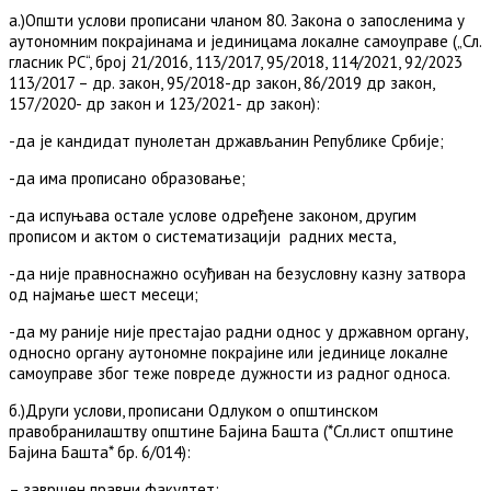
а.)Општи услови прописани чланом 80. Закона о запосленима у
аутономним покрајинама и јединицама локалне самоуправе („Сл.
гласник РС“, број 21/2016, 113/2017, 95/2018, 114/2021, 92/2023
113/2017 – др. закон, 95/2018-др закон, 86/2019 др закон,
157/2020- др закон и 123/2021- др закон):
-да је кандидат пунолетан држављанин Републике Србије;
-да има прописано образовање;
-да испуњава остале услове одређене законом, другим
прописом и актом о систематизацији радних места,
-да није правноснажно осуђиван на безусловну казну затвора
од најмање шест месеци;
-да му раније није престајао радни однос у државном органу,
односно органу аутономне покрајине или јединице локалне
самоуправе због теже повреде дужности из радног односа.
б.)Други услови, прописани Одлуком о општинском
правобранилаштву општине Бајина Башта (*Сл.лист општине
Бајина Башта* бр. 6/014):
– завршен правни факултет;