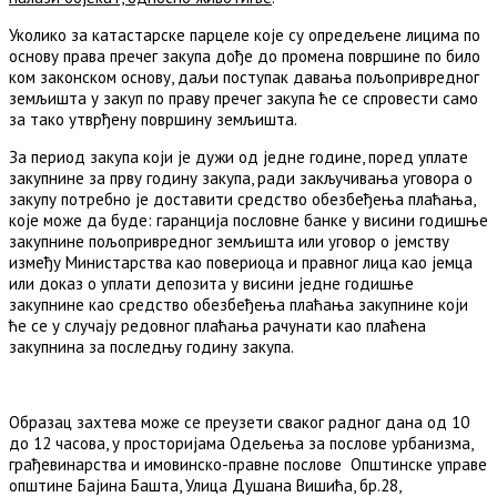
Уколико за катастарске парцеле које су опредељене лицима по
основу права пречег закупа дође до промена површине по било
ком законском основу, даљи поступак давања пољопривредног
земљишта у закуп по праву пречег закупа ће се спровести само
за тако утврђену површину земљишта.
За период закупа који је дужи од једне године, поред уплате
закупнине за прву годину закупа, ради закључивања уговора о
закупу потребно је доставити средство обезбеђења плаћања,
које може да буде: гаранција пословне банке у висини годишње
закупнине пољопривредног земљишта или уговор о јемству
између Министарства као повериоца и правног лица као јемца
или доказ о уплати депозита у висини једне годишње
закупнине као средство обезбеђења плаћања закупнине који
ће се у случају редовног плаћања рачунати као плаћена
закупнина за последњу годину закупа.
Образац захтева може се преузети сваког радног дана од 10
до 12 часова, у просторијама Одељења за послове урбанизма,
грађевинарства и имовинско-правне послове Општинске управе
општине Бајина Башта, Улица Душана Вишића, бр.28,