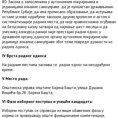
80. Закона о запосленима у аутономним покрајинама и
јединицама локалне самоуправе: да је пунолетан држављанин
Републике Србије, да има прописано образовање, да испуњава
остале услове одређене законом, другим прописом и актом о
систематизацији радних места, да није правноснажно осуђиван
на безусловну казну затвора од најмање шест месеци и да
учеснику конкурса раније није престајао радни однос у
државном органу, односно органу аутономне покрајине или
јединице локалне самоуправе због теже повреде дужности из
радног односа.
IV Врста радног односа:
На радним местима заснива се радни однос на неодређенo
време.
V Место рада:
Општинска управа општине Бајина Башта, улица Душана
Вишића бр.28., Бајина Башта.
VI Фазе изборног поступка и учешће кандидата:
Изборни поступак се спроводи из више обавезних фаза у
којима се проверавају опште функционалне компетенције,