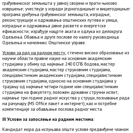
грађевинкског земљишта у јавној својини и прати њихово
извршење; учествује у изради једногодишњег и вишегодишњег
програма уређења грађевинског земљишта, изградње,
реконструкције и одржавања општинских путева и улица,
изградње и одржавања јавне расвете и енергетске
ефикасности; израђује нацрте аката и одлука из делокруга
Одељења. Обавља и друге послове по налогу руководиоца
Одељења и начелникс Општинске управе.
Услови за рад на радном месту:
стечено високо образовање из
научне области правне науке на основним академским
студијама у обиму од најмање 240 ЕСПБ бодова, мастер
академским студијама, мастер струковним студијама,
специјалистичким академским студијама, специјалистичким
струковним студијама, односно на основним студијама у
трајању од најмање четири године или специјалистичким
студијама на факултету, положен државни стручни испит,
најмање три године радног искуства у струци, познавање рада
на рачунару (MS Office пакет и интернет), као и потребне
компетенције за обављање послова радног места.
III Услови за запослење на радним местима
:
Кандидат мора да испуњава опште услове предвиђене чланом