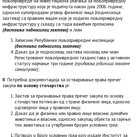
пољопривреде на инвестициона улагања за пољопривредну
инфраструктуру која је подигнута након јула 2006. године,
односно купопродајни уговор физичког лица (подносиоца
захтева) са правним лицем које је подигло пољопривредну
инфраструктуру у складу са тада важећим прописима
(доставља подносилац захтева)
и /или
Записник Републичке пољопривредне инспекције
(доставља подносилац захтева)
;
Доказ да је подносилац захтева носилац или члан
Регистрованог пољопривредног газдинстава у активном
статусу најмање три године
(прибавља јединица локалне
самоуправе)
;
I
I
Потребна документација за остваривање права пречег
закупа
по основу сточарства
je:
Захтев за признавање права пречег закупа по основу
сточарства потписан од стране физичког лица, односно
одговорног лица у правном лицу;
Доказ да је физичко или правно лице власник домаћих
животиња и власник, односно закупац објекта за гајење
тих животиња са утврђеним бројем условних грла:
Потврду о броју условних грла коју издаје Институт за