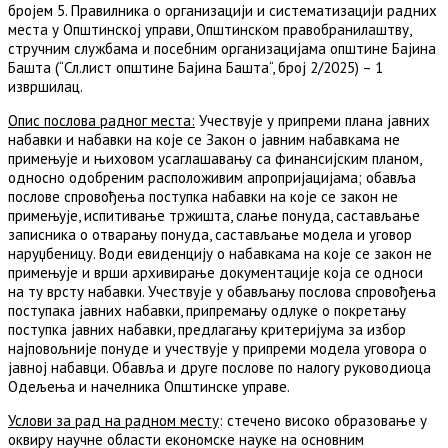
бројем 5. Правилника о организацији и систематизацији радних
места у Општинској управи, Општинском правобранилаштву,
стручним службама и посебним организацијама општине Бајина
Башта (“Сл.лист општине Бајина Башта“, број 2/2025) – 1
извршилац.
Опис послова радног места
:
Учествује у припреми плана јавних
набавки и набавки на које се Закон о јавним набавкама не
примењује и њиховом усаглашавању са финансијским планом,
односно одобреним расположивим апропријацијама; обавља
послове спровођења поступка набавки на које се закон не
примењује, испитивање тржишта, слање понуда, састављање
записника о отварању понуда, састављање модела и уговор
наруџбеницу. Води евиденцију о набавкама на које се закон не
примењује и врши архивирање документације која се односи
на ту врсту набавки. Учествује у обављању послова спровођења
поступака јавних набавки, припремању одлуке о покретању
поступка јавних набавки, предлагању критеријума за избор
најповољније понуде и учествује у припреми модела уговора о
јавној набавци. Обавља и друге послове по налогу руководиоца
Одељења и начелника Општинске управе.
Услови за рад на радном месту
: стечено високо образовање у
оквиру научне области економске науке на основним