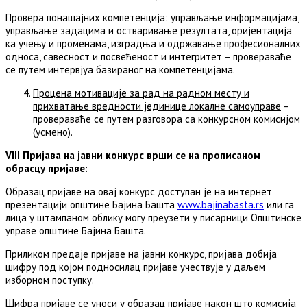
Провера понашајних компетенција: управљање информацијама,
управљање задацима и остваривање резултата, оријентација
ка учењу и променама, изградња и одржавање професионалних
односа, савесност и посвећеност и интегритет – провераваће
се путем интервјуа базираног на компетенцијама.
Процена мотивације за рад на радном месту и
прихватање вредности јединице локалне самоуправе
–
провераваће се путем разговора са конкурсном комисијом
(усмено).
VIII Пријава на јавни конкурс врши се на прописаном
обрасцу пријаве:
Образац пријаве на овај конкурс доступан је на интернет
презентацији општине Бајина Башта
www.bajinabasta.rs
или га
лица у штампаном облику могу преузети у писарници Општинске
управе општине Бајина Башта.
Приликом предаје пријаве на јавни конкурс, пријава добија
шифру под којом подносилац пријаве учествује у даљем
изборном поступку.
Шифра пријаве се уноси у образац пријаве након што комисија