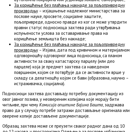
За коришћење без плаћања накнаде за пољопривредну
производњу
– изјашњење надлежног министарстава за
послове науке, просвете, социјалне заштите,
пољопривреде, односно правде из ког се може утврдити
правни статус подносиоца захтева ради утврђивања
испуњености услова за оставaривање права на
коришћење земљишта без накнаде;
За коришћење без плаћања накнаде за пољопривредну
производњу
– Изјава, дата под кривичном и материјалном
одговорношћу одговорног лица подносиоца, са планом
активности за сваку катастарску парцелу (или део
парцеле) која је предмет захтева са наведеном
површином, којом се потврђује да се активности врше у
складу са делатношћу којом се бави (образовна, научно –
истраживачка, социјална).
Подносиоци захтева достављају потребну документацију из
овог јавног позива, у неовереним копијама које морају бити
читљиве, при чему
Комисија
општине Бајина Башта
, задржава
право да у случају потребе затражи достављање оригинала или
оверене копије достављене документације.
Образац захтева може се преузети сваког радног дана од 10
до 12 часова, у просторијама Одељења за послове урбанизма,