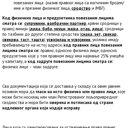
повезаних лица (назив правног лица са матичним бројем/
име и презиме физичког лица,
сродство
и ЈМБГ).
Код физичких лица и предузетника повезаним лицима
сматра се
:
супружник, ванбрачни партнер
, крвни сродници у
правој линији (
деда, баба, унуци, мајка, отац, деца
), сродници
по тазбини до другог степена сродства (
снаха, зет, свекар,
свекрва, таст, ташта
),
усвојилац и усвојеник
, уколико имају
пребивалиште на истој адреси,
код правних лица повезаним
лицима сматра се:
правно, односно физичко лице, односно
предузетник које у том правном лицу има најмање 25% учешћа
у капиталу, а
код задруге повезаним лицима сматра се:
физичко лице – члан задруге.
Сва документација која се доставља у складу са овим јавним
позивом мора да
гласи на исто физичко или
правно лице
, које
може бити носилац или члан Регистрованог пољопривредног
газдинства и мора бити
оверена и потписана од стране
надлежног органа који издаје исправу
.
Лица која су заинтересована за остваривање права пречег