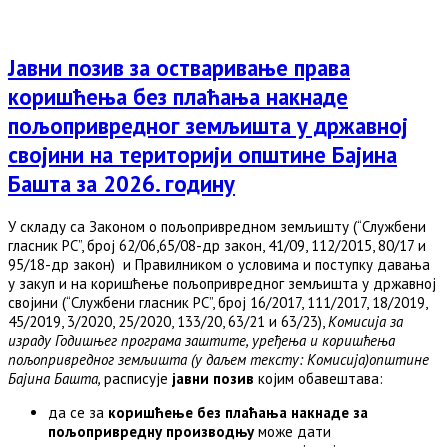
Јавни позив за остваривање права
коришћења без плаћања накнаде
пољопривредног земљишта у државној
својини на територији општине Бајина
Башта за 2026. годину
У складу са Законом о пољопривредном земљишту (“Службени
гласник РС”, број 62/06,65/08-др закон, 41/09, 112/2015, 80/17 и
95/18-др закон) и Правилником о условима и поступку давања
у закуп и на коришћење пољопривредног земљишта у државној
својини (“Службени гласник РС”, број 16/2017, 111/2017, 18/2019,
45/2019, 3/2020, 25/2020, 133/20, 63/21 и 63/23),
Комисија за
израду Годишњег програма заштите, уређења и коришћења
пољопривредног земљишта (у даљем тексту: Комисија)општине
Бајина Башта,
расписује
јавни позив
којим обавештава:
да се за
коришћење без плаћања накнаде за
пољопривредну производњу
може дати