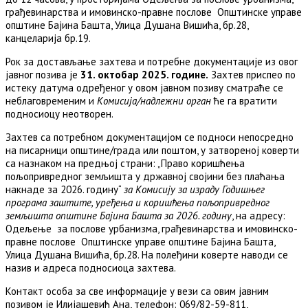
грађевинарства и имовинско-правне послове Општинске управе
општине Бајина Башта, Улица Душана Вишића, бр.28,
канцеларија бр.19.
Рок за достављање захтева и потребне документације из овог
јавног позива је
31. октобар 20
2
5
. године.
Захтев приспео по
истеку датума одређеног у овом јавнoм позиву сматраће се
неблаговременим и
Комисија/надлежни орган
ће га вратити
подносиоцу неотворен.
Захтев са потребном документацијом се подноси непосредно
на писарници општине/града или поштом, у затвореној коверти
са назнаком на предњој страни: „Право коришћења
пољопривредног земљишта у државној својини без плаћања
накнаде за 2026. годину“
за Комисију за израду Годишњег
програма заштите, уређења и коришћења пољопривредног
земљишта
општине Бајина Башта
за 2026. годину
, на адресу:
Одељење за послове урбанизма, грађевинарства и имовинско-
правне послове Општинске управе општине Бајина Башта,
Улица Душана Вишића, бр.28. На полеђини коверте наводи се
назив и адреса подносиоца захтева.
Контакт особа за све информације у вези са овим јавним
позивом је Илијашевић Ана, телефон: 069/82-59-811,