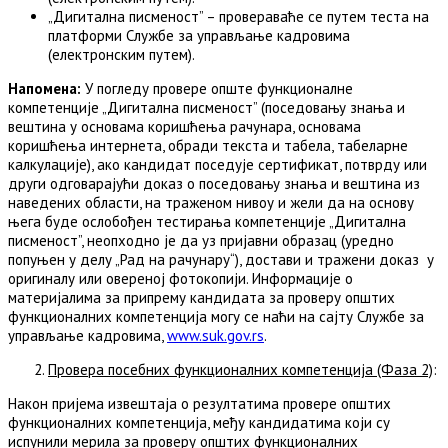
„Дигитална писменост” – провераваће се путем теста на
платформи Службе за управљање кадровима
(електронским путем).
Напомена:
У погледу провере опште функционалне
компетенције „Дигитална писменост” (поседовању знања и
вештина у основама коришћења рачунара, основама
коришћења интернета, обради текста и табела, табеларне
калкулације), ако кандидат поседује сертификат, потврду или
други одговарајући доказ о поседовању знања и вештина из
наведених области, на траженом нивоу и жели да на основу
њега буде ослобођен тестирања компетенције „Дигитална
писменост”, неопходно је да уз пријавни образац (уредно
попуњен у делу „Рад на рачунару“), достави и тражени доказ у
оригиналу или овереној фотокопији. Информације o
материјалимa за припрему кандидата за проверу општих
функционалних компетенција могу се наћи на сајту Службе за
управљање кадровима,
www.suk.gov.rs
.
Провера посебних функционалних компетенција (Фаза 2)
:
Након пријема извештаја о резултатима провере општих
функционалних компетенција, међу кандидатима који су
испунили мерила за проверу општих функционалних