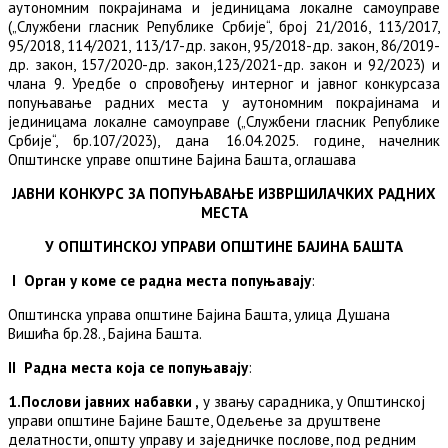
аутономним покрајинама и јединицама локалне самоуправе
(„Службени гласник Републике Србије“, број 21/2016, 113/2017,
95/2018, 114/2021, 113/17-др. закон, 95/2018-др. закон, 86/2019-
др. закон, 157/2020-др. закон,123/2021-др. закон и 92/2023) и
члана 9. Уредбе о спровођењу интерног и јавног конкурсаза
попуњавање радних места у аутономним покрајинама и
јединицама локалне самоуправе („Службени гласник Републике
Србије“, бр.107/2023), дана 16.04.2025. године, начелник
Општинске управе општине Бајина Башта, оглашава
ЈАВНИ КОНКУРС
ЗА ПОПУЊАВАЊЕ ИЗВРШИЛАЧКИХ РАДНИХ
МЕСТА
У ОПШТИНСКОЈ УПРАВИ ОПШТИНЕ БАЈИНА БАШТА
I Орган у коме се радна места попуњавају
:
Општинска управа општине Бајина Башта, улица Душана
Вишића бр.28., Бајина Башта.
II Радна места која се попуњавају
:
1.Послови јавних набавки ,
у звању сарадника, у Општинској
управи општине Бајине Баште, Одељење за друштвене
делатности, општу управу и заједничке послове, под редним