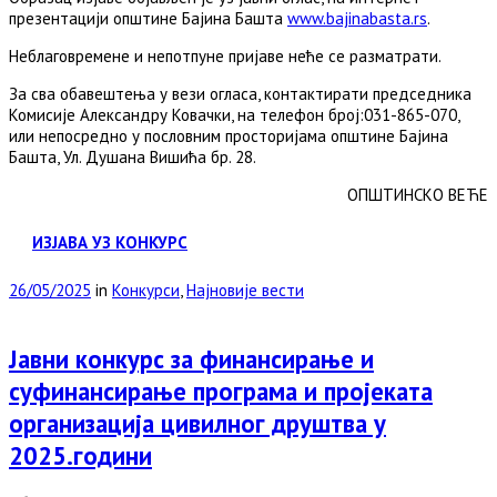
презентацији општине Бајина Башта
www.bajinabasta.rs
.
Неблаговремене и непотпуне пријаве неће се разматрати.
За сва обавештења у вези огласа, контактирати председника
Комисије Александру Ковачки, на телефон број:031-865-070,
или непосредно у пословним просторијама општине Бајина
Башта, Ул. Душана Вишића бр. 28.
ОПШТИНСКО ВЕЋЕ
ИЗЈАВА УЗ КОНКУРС
26/05/2025
in
Конкурси
,
Најновије вести
Јавни конкурс за финансирање и
суфинансирање програма и пројеката
организација цивилног друштва у
2025.години