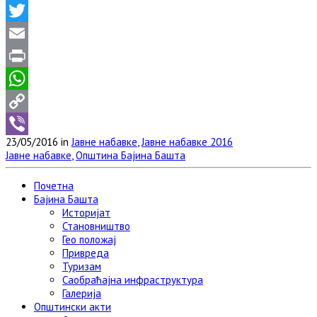
Facebook
Twitter
Email
Print
WhatsApp
Copy
23/05/2016 in
Јавне набавке
,
Јавне набавке 2016
Link
Viber
Јавне набавке
,
Општина Бајина Башта
Почетна
Бајина Башта
Историјат
Становништво
Гео положај
Привреда
Туризам
Саобраћајна инфраструктура
Галерија
Општински акти