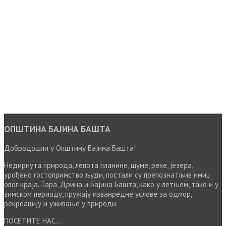
ОПШТИНА БАЈИНА БАШТА
Добродошли у Општину Бајина Башта!
Недирнута природа, лепота планине, шуме, реке, језера,
урођено гостопримство људи, постали су препознатљив имиџ
овог краја. Тара, Дрина и Бајина Башта, како у летњем, тако и у
зимском периоду, пружају изванредне услове за одмор,
рекреацију и уживање у природи.
ПОСЕТИТЕ НАС...