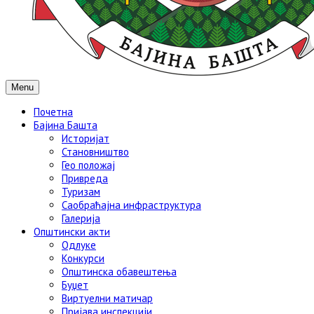
Menu
Почетна
Бајина Башта
Историјат
Становништво
Гео положај
Привреда
Туризам
Саобраћајна инфраструктура
Галерија
Општински акти
Одлуке
Конкурси
Општинска обавештења
Буџет
Виртуелни матичар
Пријава инспекцији