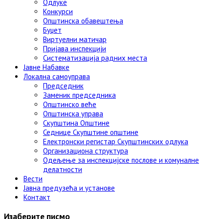
Одлуке
Конкурси
Општинска обавештења
Буџет
Виртуелни матичар
Пријава инспекцији
Систематизација радних места
Јавне Набавке
Локална самоуправа
Председник
Заменик председника
Општинско веће
Општинска управа
Скупштина Општине
Седнице Скупштине општине
Електронски регистар Скупштинских одлука
Организациона структура
Одељење за инспекцијске послове и комуналне
делатности
Вести
Јавна предузећа и установе
Контакт
Изаберите писмо