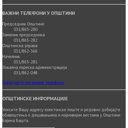
ВАЖНИ ТЕЛЕФОНИ У ОПШТИНИ
Председник Општине
031/865-280
Заменик председника
031/865-282
Општинска управа
031/862-366
Начелник
031/865-281
Локална пореска администрација
031/862-048
Погледајте све важне телефоне
ОПШТИНСКЕ ИНФОРМАЦИЈЕ
Унесите Вашу адресу електонске поште и редовно добијајте
обавештења о дешавањима и најновијим вестима у Општини
Бајина Башта.