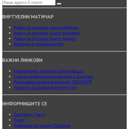
ВИРТУЕЛНИ МАТИЧАР
Извод из матичне књиге рођених
Извод из матичне књиге венчаних
Извод из матичне књиге умрлих
Уверење о држављанству
ВАЖНИ ЛИНКОВИ
Канцеларија за младе Бајина Башта
Стална конференција градова и општина
Регионална развојна агенција ЗЛАТИБОР
Агенција за привредне регистре
ИНФОРМИШИТЕ СЕ
Захтеви и Таксе
Буџет
Информатор о раду Општине