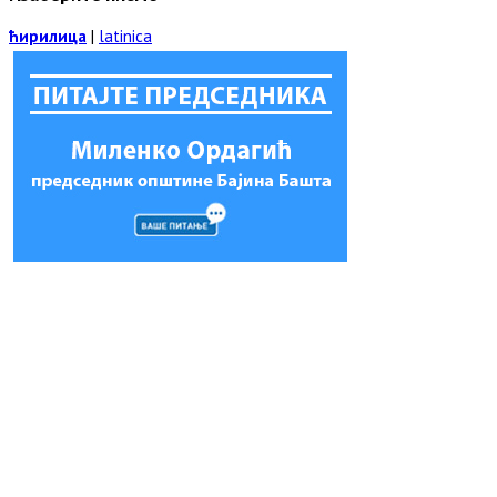
ћирилица
|
latinica