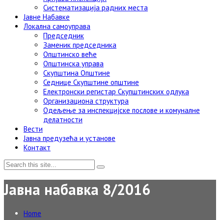
Систематизација радних места
Јавне Набавке
Локална самоуправа
Председник
Заменик председника
Општинско веће
Општинска управа
Скупштина Општине
Седнице Скупштине општине
Електронски регистар Скупштинских одлука
Организациона структура
Одељење за инспекцијске послове и комуналне
делатности
Вести
Јавна предузећа и установе
Контакт
Јавна набавка 8/2016
Home