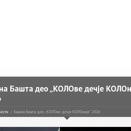
на Башта део „КОЛОве дечје КОЛОн
6
Вести
Бајина Башта део „КОЛОве дечје КОЛОније“ 2026