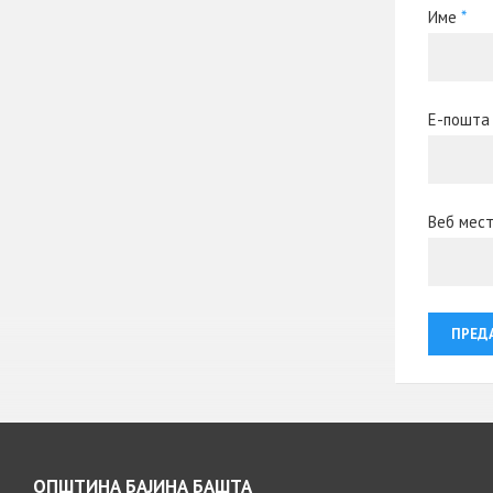
Име
*
Е-пошт
Веб мес
ОПШТИНА БАЈИНА БАШТА