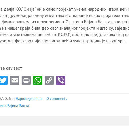
а дечја КОЛОнија” није само пројекат учења народних игара, већ 
р за дружење, размену искустава и стварање нових пријатељстав
 фолклорашима из целог региона. Општина Бајина Башта поносна 
 из нашег краја била део овог значајног пројекта и што су, заједн
има и уметницима ансамбла „КОЛО”, достојно представила свој гр
ући да фолклор није само игра, већ и чувар традиције и културе.
те ову вест:
Fa
T
E
Pr
W
C
Vi
ce
w
m
in
ha
o
b
b
itt
ai
t
ts
py
er
6/2026 in
Најновије вести
0 comments
o
er
l
A
Li
ина Бајина Башта
o
p
nk
k
p