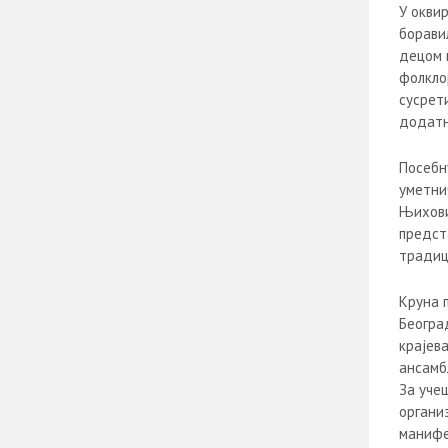
У оквир
борави
децом 
фолкло
сусрет
додатн
Посебн
уметнич
Њихови
предст
традиц
Круна 
Београд
крајева
ансамб
За уче
органи
манифес