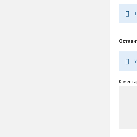
T
Остави
Y
Комента