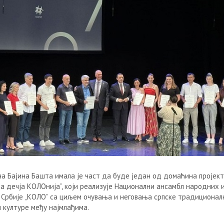
а Бајина Башта имала је част да буде један од домаћина пројек
а дечја КОЛОнија”, који реализује Национални ансамбл народних и
 Србије „КОЛО” са циљем очувања и неговања српске традиционалн
и културе међу најмлађима.