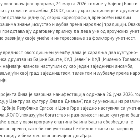
у овог значајног програма, 24. марта 2026. године у Бајиној Башти
ли су солисти ансамбла „КОЛО”, који су кроз радионице и дружење
представили једну од својих кореографија, преносећи младим
рашима знање, искуство и љубав према народној традицији. Овак
и представљају драгоцену прилику да деца уче од врхунских умет
о развијају своје умеће и интересовање за фолклорну уметност.
у вредност овогодишњем учешћу дала је сарадња два културно-
ка друштва из Бајине Баште, КУД „Јелек” и КУД „Миленко Топалови
 најмлађи чланови наступили су као један заједнички ансамбл,
ављајући свој град заједништвом, талентом и љубављу према нар
ији.
пројекта била је завршна манифестација одржана 26. јуна 2026. го
у, у Центру за културу „Влада Дивљан”, где су учесници из различ
 Србије, Републике Српске и Црне Горе заједно наступили са умет
ла „КОЛО”, показујући богатство и разноликост наше културне баш
шће деце у овом програму општина Бајина Башта обезбедила је
зован превоз, како би сви учесници безбедно стигли на завршну
тацију и били део овог значајног догађаја.