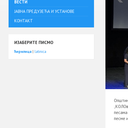
ВЕСТИ
ЈАВНА ПРЕДУЗЕЋА И УСТАНОВЕ
КОНТАКТ
ИЗАБЕРИТЕ ПИСМО
ћирилица
|
latinica
Општин
„КОЛОв
песама
песме 