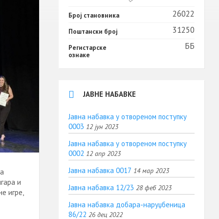
26022
Број становника
31250
Поштански број
ББ
Регистарске
ознаке
ЈАВНЕ НАБАВКЕ
Јавна набавка у отвореном поступку
0003
12 јун 2023
Јавна набавка у отвореном поступку
0002
12 апр 2023
Јавна набавка 0017
14 мар 2023
та
гара и
Јавна набавка 12/23
28 феб 2023
е игре,
Јавна набавка добара-наруџбеница
86/22
26 дец 2022