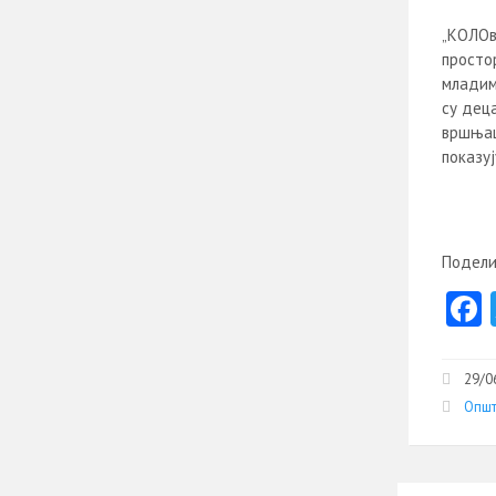
„КОЛОв
просто
младим
су деца
вршњац
показуј
Подели
29/0
Општ