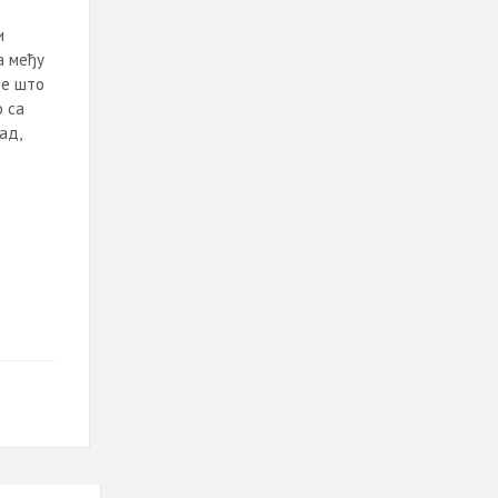
и
а међу
је што
о са
ад,