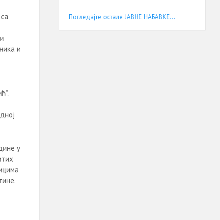
 са
Погледајте остале ЈАВНЕ НАБАВКЕ...
ви
ника и
ћ”.
одној
дине у
итих
ницима
тине.