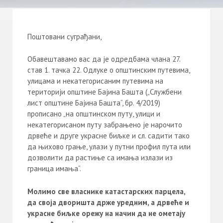
Поштовани суграђани,
Обавештавамо вас да је одредбама члана 27.
став 1. тачка 22. Одлуке о општинским путевима,
улицама и некатегорисаним путевима на
територији општине Бајина Башта („Службени
лист општине Бајина Башта“, бр. 4/2019)
прописано „на општинском путу, улици и
некатегорисаном путу забрањено је нарочито
дрвеће и друге украсне биљке и сл. садити тако
да њихово грање, улази у путни профил пута или
дозволити да растиње са имања излази из
граница имања“.
Молимо све власнике катастарских парцела,
да своја дворишта држе уредним, а дрвеће и
украсне биљке орежу на начин да не ометају