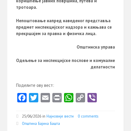
коришћење јавних површина, путева и
тротоара.
Непоштовање напред наведеног представља
предмет инспекцијског надзора и кажњава се
прекршајем за правна и физичка лица.
Општинска управа
Одељење за инспекцијске послове и комуналне
делатности
Поделите ову вест:
Fa
T
E
Pr
W
C
Vi
ce
w
m
in
ha
o
b
b
itt
ai
t
ts
py
er
25/06/2026 in
Најновије вести
0 comments
o
er
l
A
Li
Општина Бајина Башта