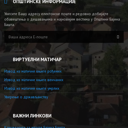
ОПШТИНСКЕ ИНФОРМАЦИЈЕ
Унесите Вашу адресу електонске поште и редовно добијајте
обавештења о дешавањима и најновијим вестима у Општини Бајина
Башта.
ВИРТУЕЛНИ МАТИЧАР
Извод из матичне књиге рођених
Извод из матичне књиге венчаних
Извод из матичне књиге умрлих
Уверење о држављанству
ВАЖНИ ЛИНКОВИ
Канцеларија за младе Бајина Башта