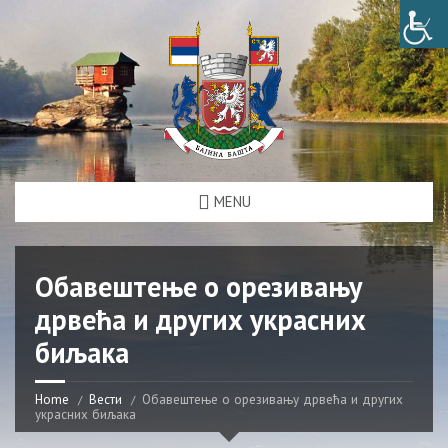
MENU
Обавештење о орезивању
дрвећа и других украсних
биљака
Home
Вести
Обавештење о орезивању дрвећа и других
украсних биљака