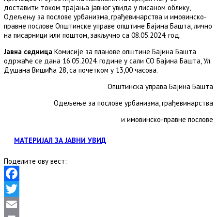
доставити током трајања јавног увида у писаном облику,
Одељењу за послове урбанизма, грађевинарства и имовинско-
правне послове Општинске управе општине Бајина Башта, лично
на писарници или поштом, закључно са 08.05.2024. год.
Јавна седница
Комисије за планове општине Бајина Башта
одржаће се дана 16.05.2024. године у сали СО Бајина Башта, Ул.
Душана Вишића 28, са почетком у 13,00 часова.
Општинска управа Бајина Башта
Одељење за послове урбанизма, грађевинарства
и имовинско-правне послове
МАТЕРИЈАЛ ЗА ЈАВНИ УВИД
Поделите ову вест:
Facebook
Twitter