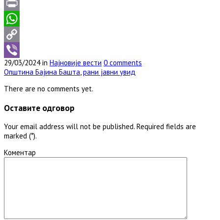
Email
Print
WhatsApp
Copy
29/03/2024 in
Најновије вести
0 comments
Link
Viber
Општина Бајина Башта
,
рани јавни увид
There are no comments yet.
Оставите одговор
Your email address will not be published. Required fields are
marked (*).
Коментар