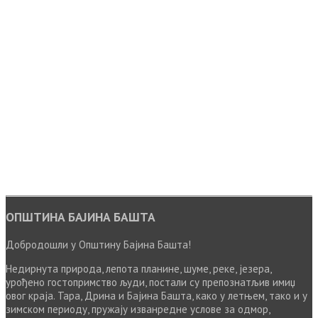
ОПШТИНА БАЈИНА БАШТА
Добродошли у Општину Бајина Башта!
Недирнута природа, лепота планине, шуме, реке, језера,
урођено гостопримство људи, постали су препознатљив имиџ
овог краја. Тара, Дрина и Бајина Башта, како у летњем, тако и у
зимском периоду, пружају изванредне услове за одмор,