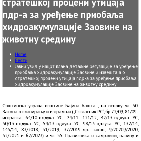
стратешкој процени утицаја
пдр-а за уређење приобаља
хидроакумулације Заовине на
животну средину
Home
Вести
Јавни увид у нацрт плана детаљне регулације за уређење
приобаља хидроакумулације Заовине и извештаја о
стратешкој процени утицаја пдр-а за уређење приобаља
хидроакумулације Заовине на животну средину
Општинска управа општине Бајина Башта , на основу чл. 50.
Закона о планирању и изградњи („Сл.гласник РС“, бр.72/09, 81/09-
исправка, 64/10-одлука УС, 24/11, 121/12, 42/13-одлука УС,
50/13-одлука УС, 54/13-одлука УС, 98/13-одлука УС, 132/14,
145/14, 83/2018, 31/2019, 37/2019-др. закон, 9/20209/2020,
52/2021 и 62/2023) и чл. 55. Правилника о садржини, начину и