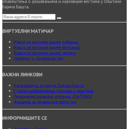
обавештења о дешавањима и најновијим вестима у Општини
Бајина Башта.
ВИРТУЕЛНИ МАТИЧАР
Извод из матичне књиге рођених
Извод из матичне књиге венчаних
Извод из матичне књиге умрлих
Уверење о држављанству
ВАЖНИ ЛИНКОВИ
Канцеларија за младе Бајина Башта
Стална конференција градова и општина
Регионална развојна агенција ЗЛАТИБОР
Агенција за привредне регистре
ИНФОРМИШИТЕ СЕ