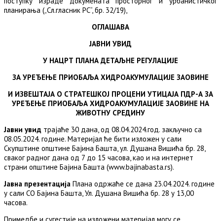
поступку израде докумената просторног и урбанистичког
планирања („Сл.гласник РС“, бр. 32/19),
ОГЛАШАВА
ЈАВНИ УВИД
У НАЦРТ
ПЛАНА ДЕТАЉНЕ РЕГУЛАЦИЈЕ
ЗА УРЕЂЕЊЕ ПРИОБАЉА ХИДРОАКУМУЛАЦИЈЕ ЗАОВИНЕ
И ИЗВЕШТАЈА О СТРАТЕШКОЈ ПРОЦЕНИ УТИЦАЈА ПДР-А ЗА
УРЕЂЕЊЕ ПРИОБАЉА ХИДРОАКУМУЛАЦИЈЕ ЗАОВИНЕ НА
ЖИВОТНУ СРЕДИНУ
Ј
авни увид
трајаће 30 дана, од 08.04.2024.год. закључно са
08.05.2024. године. Материјал ће бити изложен у сали
Скупштине општине Бајина Башта, ул. Душана Вишића бр. 28,
сваког радног дана од 7 до 15 часова, као и на интернет
страни општине Бајина Башта (www.bajinabasta.rs).
Јавна презентација
Плана одржаће се дана 23.04.2024. године
у сали СО Бајина Башта, Ул. Душана Вишића бр. 28 у 13,00
часова.
Примедбе и сугестије на изложени материјал могу се