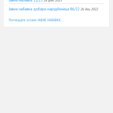
Јавна набавка 12/23
28 феб 2023
Јавна набавка добара-наруџбеница 86/22
26 дец 2022
Погледајте остале ЈАВНЕ НАБАВКЕ...