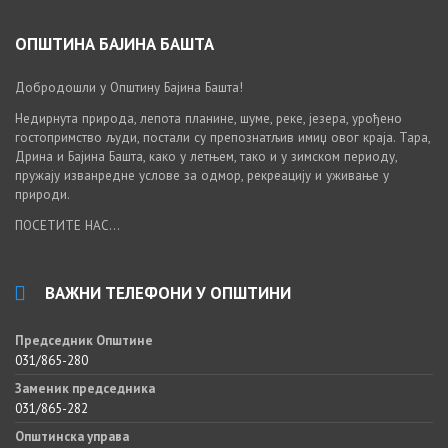
ОПШТИНА БАЈИНА БАШТА
Добродошли у Општину Бајина Башта!
Недирнута природа, лепота планине, шуме, реке, језера, урођено
гостопримство људи, постали су препознатљив имиџ овог краја. Тара,
Дрина и Бајина Башта, како у летњем, тако и у зимском периоду,
пружају изванредне услове за одмор, рекреацију и уживање у
природи.
ПОСЕТИТЕ НАС...
ВАЖНИ ТЕЛЕФОНИ У ОПШТИНИ
Председник Општине
031/865-280
Заменик председника
031/865-282
Општинска управа