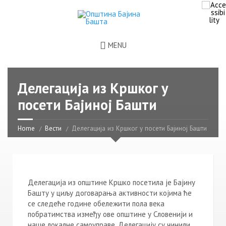
MENU
Делегација из Кршког у
посети Бајиној Башти
Home
Вести
Делегација из Кршког у посети Бајиној Башти
Делегација из општине Кршко посетила је Бајину
Башту у циљу договарања активности којима ће
се следеће године обележити пола века
побратимства између ове општине у Словенији и
наше локалне самоуправе. Делегацију су чинили