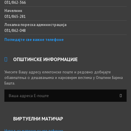
031/862-366
Начелник
031/865-281
Локална пореска администрација
031/862-048
Погледајте све важне телефоне
ОПШТИНСКЕ ИНФОРМАЦИЈЕ
Унесите Вашу адресу електонске поште и редовно добијајте
обавештења о дешавањима и најновијим вестима у Општини Бајина
Башта.
ВИРТУЕЛНИ МАТИЧАР
Извод из матичне књиге рођених