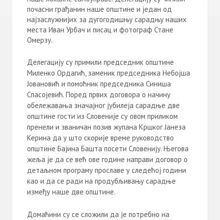
почасни грађанин наше општине и један од
најзаслужнијих за дугогодишњу сарадњу наших
места Иван Урбач и писац и фотограф Стане
Омерзу.
Делегацију су примили председник општине
Миленко Ордагић, заменик председника Небојша
Јовановић и помоћник председника Синиша
Спасојевић. Поред првих договора о начину
обележавања значајног јубилеја сарадње две
општине гости из Словеније су овом приликом
пренели и званичан позив жупана Кршког Јанеза
Керина да у што скорије време руководство
општине Бајина Башта посети Словенију. Његова
жеља је да се већ ове године направи договор о
детаљном програму прославе у следећој години
као и да се ради на продубљивању сарадње
између наше две општине.
Домаћини су се сложили да је потребно на