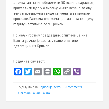
адекватан начин обележити 50 година сарадње,
прихватили идеју о писању књиге везане за ову
тему и предложили више сегмената за програм
прославе. Разрада програма прославе за следећу
годину наставиће се у Кршком.
По жељи гостију председник општине Бајина
Башта уручио је заставу наше општине
делегацији из Кршког.
Поделите ову вест:
Fa
T
E
Pr
W
C
Vi
ce
w
m
in
ha
o
b
b
itt
ai
t
ts
py
er
27/11/2024 in
Најновије вести
0 comments
o
er
l
A
Li
Општина Бајина Башта
o
p
nk