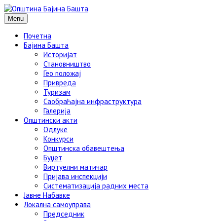
Menu
Почетна
Бајина Башта
Историјат
Становништво
Гео положај
Привреда
Туризам
Саобраћајна инфраструктура
Галерија
Општински акти
Одлуке
Конкурси
Општинска обавештења
Буџет
Виртуелни матичар
Пријава инспекцији
Систематизација радних места
Јавне Набавке
Локална самоуправа
Председник