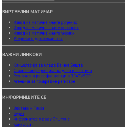
ВИРТУЕЛНИ МАТИЧАР
Извод из матичне књиге рођених
Извод из матичне књиге венчаних
Извод из матичне књиге умрлих
Уверење о држављанству
ВАЖНИ ЛИНКОВИ
Канцеларија за младе Бајина Башта
Стална конференција градова и општина
Регионална развојна агенција ЗЛАТИБОР
Агенција за привредне регистре
ИНФОРМИШИТЕ СЕ
Захтеви и Таксе
Буџет
Информатор о раду Општине
Конкурси