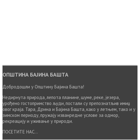
ОПШТИНА БАЈИНА БАШТА
Добродошли у Општину Бајина Башта!
Недирнута природа, лепота планине, шуме, реке, језера,
урођено гостопримство људи, постали су препознатљив имиџ
овог краја. Тара, Дрина и Бајина Башта, како у летњем, тако и у
зимском периоду, пружају изванредне услове за одмор,
рекреацију и уживање у природи.
ПОСЕТИТЕ НАС...