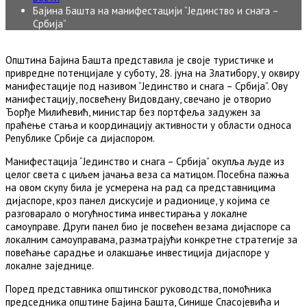
Бајина Башта на манифестацији “Јединство и снага –
Србија”
Општина Бајина Башта представила је своје туристичке и
привредне потенцијале у суботу, 28. јуна на Златибору, у оквиру
манифестације под називом “Јединство и снага – Србија”. Ову
манифестацију, посвећену Видовдану, свечано је отворио
Ђорђе Милићевић, министар без портфеља задужен за
праћење стања и координацију активности у области односа
Републике Србије са дијаспором.
Манифестација “Јединство и снага – Србија” окупља људе из
целог света с циљем јачања веза са матицом. Посебна пажња
на овом скупу била је усмерена на рад са представницима
дијаспоре, кроз панел дискусије и радионице, у којима се
разговарало о могућностима инвестирања у локалне
самоуправе. Други панел био је посвећен везама дијаспоре са
локалним самоуправама, разматрајући конкретне стратегије за
повећање сарадње и олакшање инвестиција дијаспоре у
локалне заједнице.
Поред представника општинског руководства, помоћника
председника општине Бајина Башта, Синише Спасојевића и