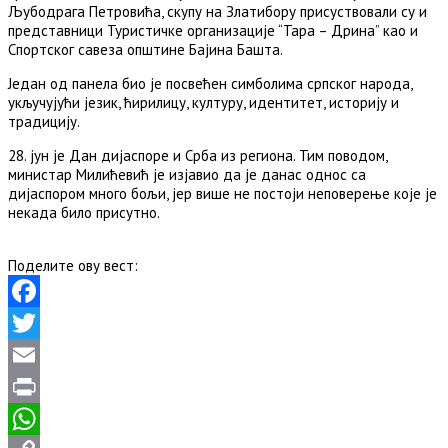
Љубодрага Петровића, скупу на Златибору присуствовали су и
представници Туристичке организације “Тара – Дрина” као и
Спортског савеза општине Бајина Башта.
Један од панела био је посвећен симболима српског народа,
укључујући језик, ћирилицу, културу, идентитет, историју и
традицију.
28. јун је Дан дијаспоре и Срба из региона. Тим поводом,
министар Милићевић је изјавио да је данас однос са
дијаспором много бољи, јер више не постоји неповерење које је
некада било присутно.
Поделите ову вест:
Facebook
Twitter
Email
Print