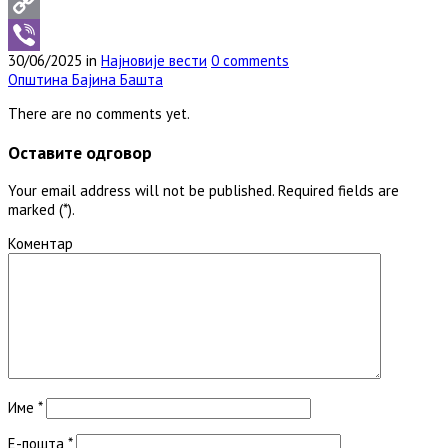
WhatsApp
Copy
30/06/2025 in
Најновије вести
0 comments
Link
Viber
Општина Бајина Башта
There are no comments yet.
Оставите одговор
Your email address will not be published. Required fields are
marked (*).
Коментар
Име
*
Е-пошта
*