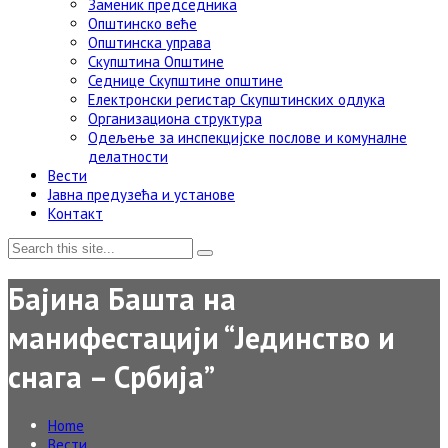
Заменик председника
Општинско веће
Општинска управа
Скупштина Општине
Седнице Скупштине општине
Електронски регистар Скупштинских одлука
Организациона структура
Одељење за инспекцијске послове и комуналне
делатности
Вести
Јавна предузећа и установе
Контакт
Бајина Башта на
манифестацији “Јединство и
снага – Србија”
Home
Вести