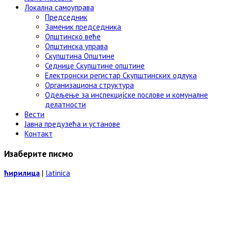
Локална самоуправа
Председник
Заменик председника
Општинско веће
Општинска управа
Скупштина Општине
Седнице Скупштине општине
Електронски регистар Скупштинских одлука
Организациона структура
Одељење за инспекцијске послове и комуналне
делатности
Вести
Јавна предузећа и установе
Контакт
Изаберите писмо
ћирилица
|
latinica