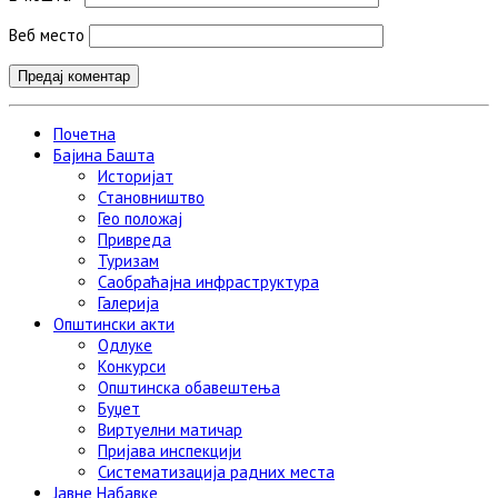
Веб место
Почетна
Бајина Башта
Историјат
Становништво
Гео положај
Привреда
Туризам
Саобраћајна инфраструктура
Галерија
Општински акти
Одлуке
Конкурси
Општинска обавештења
Буџет
Виртуелни матичар
Пријава инспекцији
Систематизација радних места
Јавне Набавке