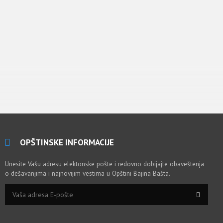
OPŠTINSKE INFORMACIJE
Unesite Vašu adresu elektonske pošte i redovno dobijajte obaveštenja
o dešavanjima i najnovijim vestima u Opštini Bajina Bašta.