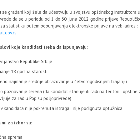
u se građani koji žele da učestvuju u svojstvu opštinskog instruktora 
ivrede da se u periodu od 1. do 30. juna 2012. godine prijave Republič
za statistiku putem popunjavanja elektronske prijave na veb-adresi:
t.gov.rs
.
slovi koje kandidati treba da ispunjavaju:
vljanstvo Republike Srbije
anje 18 godina starosti
eno najmanje srednje obrazovanje u četvorogodišnjem trajanju
o poznavanje terena (da kandidat stanuje ili radi na teritoriji opštine 
vljuje za rad u Popisu poljoprivrede)
iv kandidata nije pokrenuta istraga i nije podignuta optužnica.
jumi za izbor su:
učna sprema