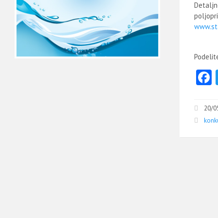
Detaljn
poljopr
www.sta
Podelit
20/0
konku