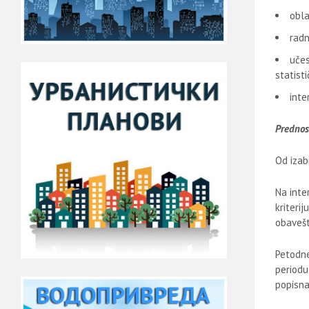
obla
radn
učes
statist
inte
Prednos
Od izab
Na inte
kriteri
obavešt
Petodne
periodu
popisna 