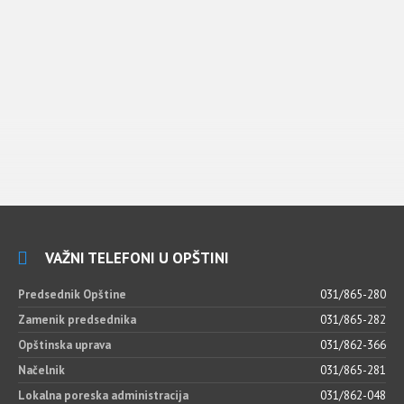
VAŽNI TELEFONI U OPŠTINI
Predsednik Opštine
031/865-280
Zamenik predsednika
031/865-282
Opštinska uprava
031/862-366
Načelnik
031/865-281
Lokalna poreska administracija
031/862-048