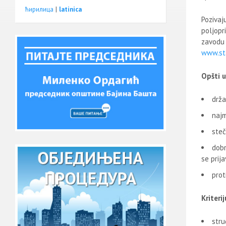
ћирилица
|
latinica
Pozivaj
poljopr
zavodu 
www.sta
Opšti u
drža
najm
steč
dobr
se prija
prot
Kriteri
str