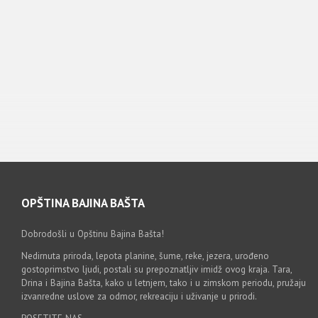
OPŠTINA BAJINA BAŠTA
Dobrodošli u Opštinu Bajina Bašta!
Nedirnuta priroda, lepota planine, šume, reke, jezera, urođeno
gostoprimstvo ljudi, postali su prepoznatljiv imidž ovog kraja. Tara,
Drina i Bajina Bašta, kako u letnjem, tako i u zimskom periodu, pružaju
izvanredne uslove za odmor, rekreaciju i uživanje u prirodi.