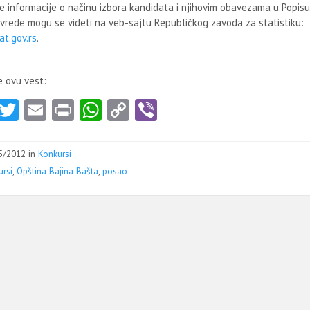
e informacije o načinu izbora kandidata i njihovim obavezama u Popisu
ivrede mogu se videti na veb-sajtu Republičkog zavoda za statistiku:
t.gov.rs
.
e ovu vest:
Fa
T
E
Pr
W
C
Vi
ce
w
m
in
ha
o
b
b
itt
ai
t
ts
py
er
5/2012 in
Konkursi
o
er
l
A
Li
rsi
,
Opština Bajina Bašta
,
posao
o
p
nk
k
p