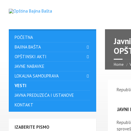
POČETNA
Javni
BAJINA BAŠTA
OPŠ
OPŠTINSKI AKTI
Home
V
JAVNE NABAVKE
LOKALNA SAMOUPRAVA
VESTI
Republi
JAVNA PREDUZEĆA I USTANOVE
KONTAKT
JAVNI
Republi
IZABERITE PISMO
sprovešć