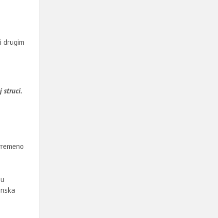
i drugim
 struci.
ovremeno
 u
inska