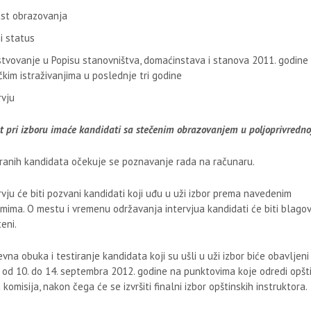
st obrazovanja
i status
tvovanje u Popisu stanovništva, domaćinstava i stanova 2011. godine 
ičkim istraživanjima u poslednje tri godine
rvju
t pri izboru imaće kandidati sa stečenim obrazovanjem u poljoprivrednoj
ranih kandidata očekuje se poznavanje rada na računaru.
rvju će biti pozvani kandidati koji uđu u uži izbor prema navedenim
jumima. O mestu i vremenu održavanja intervjua kandidati će biti blag
eni.
vna obuka i testiranje kandidata koji su ušli u uži izbor biće obavljeni
 od 10. do 14. septembra 2012. godine na punktovima koje odredi opšt
komisija, nakon čega će se izvršiti finalni izbor opštinskih instruktora.