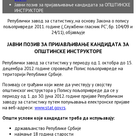
Јавни позив за пријављивање кандидата за ОПШТИНСКЕ
ИНСТРУКТОРЕ
Републички завод за статистику, на основу Закона о попису
пољопривреде 2011. године („Службени гласник РС“, бр. 104/09 и
24/11), објављује
ЈАВНИ ПОЗИВ ЗА ПРИЈАВЉИВАЊЕ КАНДИДАТА ЗА
ОПШТИНСКЕ ИНСТРУКТОРЕ
Републички завод за статистику у периоду од 1. октобра до 15.
децембра 2012. године спровешће Попис пољопривреде на
територији Републике Србије.
Позивају се грађани који желе да учествују у својству
општинског инструктора у Попису пољопривреде да се у
периоду од 1. до 30. јуна 2012. године пријаве Републичком
заводу за статистику путем попуњавања електронске пријаве
на веб-адреси:
www.stat.gov.rs
.
Општи услови које кандидати треба да испуњавају:
држављанство Републике Србије
најмање 18 година старости