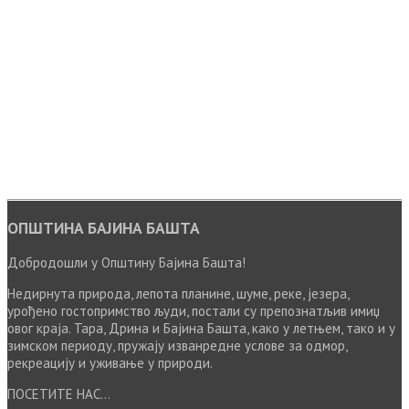
ОПШТИНА БАЈИНА БАШТА
Добродошли у Општину Бајина Башта!
Недирнута природа, лепота планине, шуме, реке, језера,
урођено гостопримство људи, постали су препознатљив имиџ
овог краја. Тара, Дрина и Бајина Башта, како у летњем, тако и у
зимском периоду, пружају изванредне услове за одмор,
рекреацију и уживање у природи.
ПОСЕТИТЕ НАС...