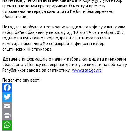
На интервју ће бити позвани кандидати који уђу у ужи избор
према наведеним критеријумима. О месту и времену
одржавања интервјуа кандидати ће бити благовремено
обавештени.
Петодневна обука и тестирање кандидата који су ушли у ужи
избор биће обављени у периоду од 10. до 14. септембра 2012.
године на пунктовима које одреди општинска пописна
комисија, након чега ће се извршити финални избор
општинских инструктора.
Детаљне информације о начину избора кандидата и њиховим
обавезама у Попису пољопривреде могу се видети на веб-сајту
Републичког завода за статистику:
www.stat.gov.rs
.
Поделите ову вест:
Facebook
Twitter
Email
Print