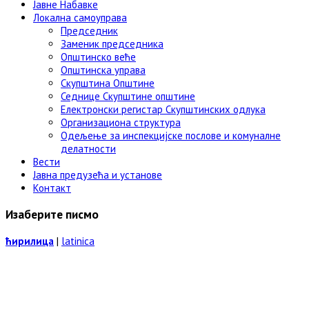
Јавне Набавке
Локална самоуправа
Председник
Заменик председника
Општинско веће
Општинска управа
Скупштина Општине
Седнице Скупштине општине
Електронски регистар Скупштинских одлука
Организациона структура
Одељење за инспекцијске послове и комуналне
делатности
Вести
Јавна предузећа и установе
Контакт
Изаберите писмо
ћирилица
|
latinica