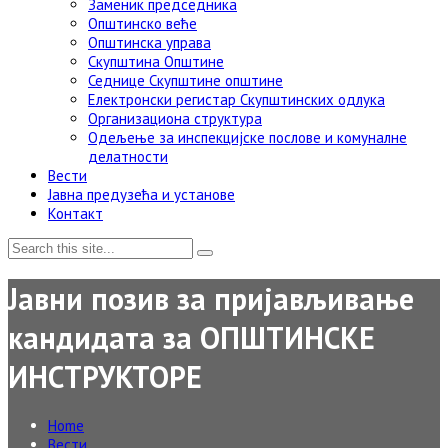
Заменик председника
Општинско веће
Општинска управа
Скупштина Општине
Седнице Скупштине општине
Електронски регистар Скупштинских одлука
Организациона структура
Одељење за инспекцијске послове и комуналне
делатности
Вести
Јавна предузећа и установе
Контакт
Јавни позив за пријављивање
кандидата за ОПШТИНСКЕ
ИНСТРУКТОРЕ
Home
Вести