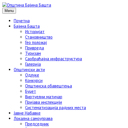
Menu
Почетна
Бајина Башта
Историјат
Становништво
Гео положај
Привреда
Туризам
Саобраћајна инфраструктура
Галерија
Општински акти
Одлуке
Конкурси
Општинска обавештења
Буџет
Виртуелни матичар
Пријава инспекцији
Систематизација радних места
Јавне Набавке
Локална самоуправа
Председник