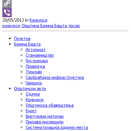
WhatsApp
Copy
20/05/2012 in
Конкурси
Link
Viber
конкурси
,
Општина Бајина Башта
,
посао
Почетна
Бајина Башта
Историјат
Становништво
Гео положај
Привреда
Туризам
Саобраћајна инфраструктура
Галерија
Општински акти
Одлуке
Конкурси
Општинска обавештења
Буџет
Виртуелни матичар
Пријава инспекцији
Систематизација радних места