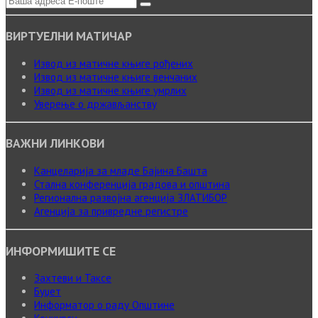
ВИРТУЕЛНИ МАТИЧАР
Извод из матичне књиге рођених
Извод из матичне књиге венчаних
Извод из матичне књиге умрлих
Уверење о држављанству
ВАЖНИ ЛИНКОВИ
Канцеларија за младе Бајина Башта
Стална конференција градова и општина
Регионална развојна агенција ЗЛАТИБОР
Агенција за привредне регистре
ИНФОРМИШИТЕ СЕ
Захтеви и Таксе
Буџет
Информатор о раду Општине