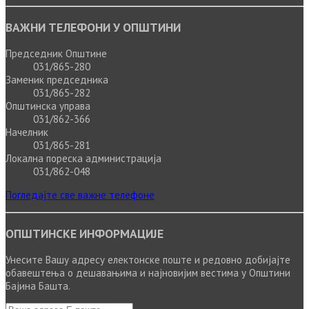
ВАЖНИ ТЕЛЕФОНИ У ОПШТИНИ
Председник Општине
031/865-280
Заменик председника
031/865-282
Општинска управа
031/862-366
Начелник
031/865-281
Локална пореска администрација
031/862-048
Погледајте све важне телефоне
ОПШТИНСКЕ ИНФОРМАЦИЈЕ
Унесите Вашу адресу електонске поште и редовно добијајте
обавештења о дешавањима и најновијим вестима у Општини
Бајина Башта.