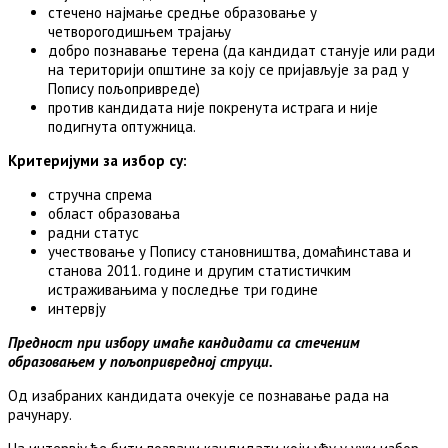
стечено најмање средње образовање у
четворогодишњем трајању
добро познавање терена (да кандидат станује или ради
на територији општине за коју се пријављује за рад у
Попису пољопривреде)
против кандидата није покренута истрага и није
подигнута оптужница.
Критеријуми за избор су:
стручна спрема
област образовања
радни статус
учествовање у Попису становништва, домаћинстава и
станова 2011. године и другим статистичким
истраживањима у последње три године
интервју
Предност при избору имаће кандидати са стеченим
образовањем у пољопривредној струци.
Од изабраних кандидата очекује се познавање рада на
рачунару.