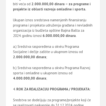
biti veća od
2.000.000,00 dinara – za programe i
projekte iz oblasti razvoja omladine i sporta.
Ukupan iznos sredstava namenjenih finansiranju
programa i projekata udruženja građana i nevladinih
organizacija iz budžeta opštine Bajina Bašta za
2024. godinu iznosi
6.000.000,00 dinara
.
a.) Sredstva raspoređena u okviru Programa
Socijalne i dečije zaštite u ukupnom iznosu od
2.000.000,00
dinara
;
b.) Sredstva raspoređena u okviru Programa Razvoj
sporta i omladine u ukupnom iznosu od
4.000.000,00
dinara
;
ROK ZA REALIZACIJU PROGRAMA / PROJEKATA:
Sredstva se dodeljuju za programe/projekte koji će
se realizovati najkasnije do 31.12.2024. godine.