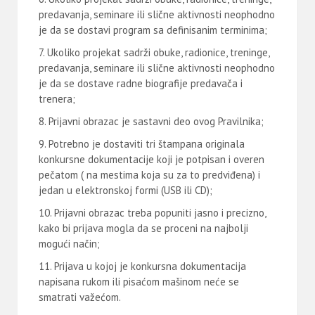
predavanja, seminare ili slične aktivnosti neophodno
je da se dostavi program sa definisanim terminima;
Ukoliko projekat sadrži obuke, radionice, treninge,
predavanja, seminare ili slične aktivnosti neophodno
je da se dostave radne biografije predavača i
trenera;
Prijavni obrazac je sastavni deo ovog Pravilnika;
Potrebno je dostaviti tri štampana originala
konkursne dokumentacije koji je potpisan i overen
pečatom ( na mestima koja su za to predviđena) i
jedan u elektronskoj formi (USB ili CD);
Prijavni obrazac treba popuniti jasno i precizno,
kako bi prijava mogla da se proceni na najbolji
mogući način;
Prijava u kojoj je konkursna dokumentacija
napisana rukom ili pisaćom mašinom neće se
smatrati važećom.