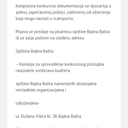
Kompletna konkursna dokumentacija se dostavlja u
jednoj zapečaćenoj pošiljci, zaštićenoj od oštećenja
koja mogu nastati u transportu.
Prijava se predaje na pisarnicu opštine Bajina Bašta
ili se šalje poštom na sledeću adresu:
Opština Bajina Bašta
– Komisija za sprovođenje konkursnog postupka
raspodele sredstava budžeta
opštine Bajina Bašta namenjenih dotacijama
nevladinim organizacijama i
udruženjima-
ul. Dušana Višića br. 28, Bajina Bašta.