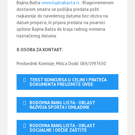
Bajina Bašta
www.bajinabasta.rs
. Blagovremenom
dostavom smatra se pošiljka predata pošti
najkasnije do navedenog datuma bez obzira na
datum prispeća, ili prijava predata na pisarnici
opštine Bajina Bašta do kraja radnog vremena
naznačenog datuma.
8.OSOBA ZA KONTAKT:
Predsednik Komisije, Milica Dodić 069/1997650
TEKST KONKURSA U CELINI I PRATEĆA
DOKUMENTA PREUZMITE OVDE
BODOVNA RANG LISTA - OBLAST
RAZVOJA SPORTA I OMLADINE
BODOVNA RANG LISTA - OBLAST
SOCIJALNE I DEČIJE ZAŠTITE