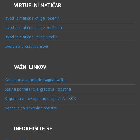
VIRTUELNI MATIČAR
Izvod iz matične knjige rođenih
Izvod iz matične knjige venčanih
Izvod iz matične knjige umrlih
Uverenje o državljanstvu
VAŽNI LINKOVI
Kancelarija za mlade Bajina Bašta
Stalna konferencija gradova i opština
Regionalna razvojna agencija ZLATIBOR
Agencija za privredne registre
INFORMIŠITE SE