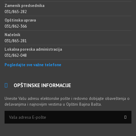
Zamenik predsednika
031/865-282
Opštinska uprava
031/862-366
Načelnik
031/865-281
Lokalna poreska administracija
031/862-048
Pogledajte sve važne telefone
OPŠTINSKE INFORMACIJE
Unesite Vašu adresu elektonske pošte i redovno dobijajte obaveštenja o
dešavanjima i najnovijim vestima u Opštini Bajina Bašta.