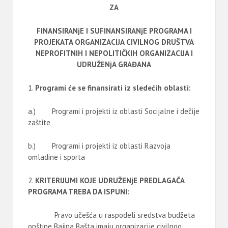
ZA
FINANSIRANjE I SUFINANSIRANjE PROGRAMA I
PROJEKATA ORGANIZACIJA CIVILNOG DRUŠTVA
NEPROFITNIH I NEPOLITIČKIH ORGANIZACIJA I
UDRUŽENjA GRAĐANA
Programi će se finansirati iz sledećih oblasti:
a.) Programi i projekti iz oblasti Socijalne i dečije
zaštite
b.) Programi i projekti iz oblasti Razvoja
omladine i sporta
KRITERIJUMI KOJE UDRUŽENjE PREDLAGAČA
PROGRAMA TREBA DA
ISPUNI:
Pravo učešća u raspodeli sredstva budžeta
opštine Bajina Bašta imaju organizacije civilnog