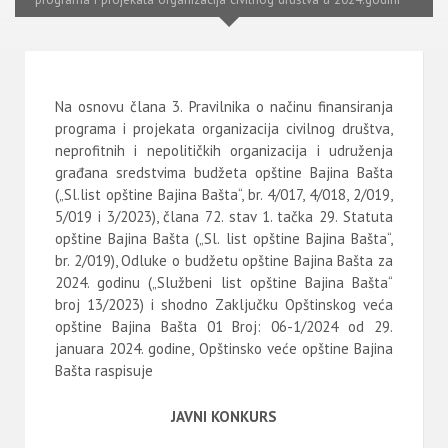
Na osnovu člana 3. Pravilnika o načinu finansiranja
programa i projekata organizacija civilnog društva,
neprofitnih i nepolitičkih organizacija i udruženja
građana sredstvima budžeta opštine Bajina Bašta
(„Sl.list opštine Bajina Bašta“, br. 4/017, 4/018, 2/019,
5/019 i 3/2023), člana 72. stav 1. tačka 29. Statuta
opštine Bajina Bašta („Sl. list opštine Bajina Bašta“,
br. 2/019), Odluke o budžetu opštine Bajina Bašta za
2024. godinu („Službeni list opštine Bajina Bašta“
broj 13/2023) i shodno Zaključku Opštinskog veća
opštine Bajina Bašta 01 Broj: 06-1/2024 od 29.
januara 2024. godine, Opštinsko veće opštine Bajina
Bašta raspisuje
JAVNI KONKURS