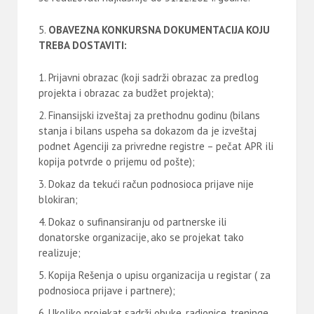
OB
AVEZNA KONKURSNA DOKUMENTACIJA KOJU
TREBA DOSTAVITI:
Prijavni obrazac (koji sadrži obrazac za predlog
projekta i obrazac za budžet projekta);
Finansijski izveštaj za prethodnu godinu (bilans
stanja i bilans uspeha sa dokazom da je izveštaj
podnet Agenciji za privredne registre – pečat APR ili
kopija potvrde o prijemu od pošte);
Dokaz da tekući račun podnosioca prijave nije
blokiran;
Dokaz o sufinansiranju od partnerske ili
donatorske organizacije, ako se projekat tako
realizuje;
Kopija Rešenja o upisu organizacija u registar ( za
podnosioca prijave i partnere);
Ukoliko projekat sadrži obuke, radionice, treninge,