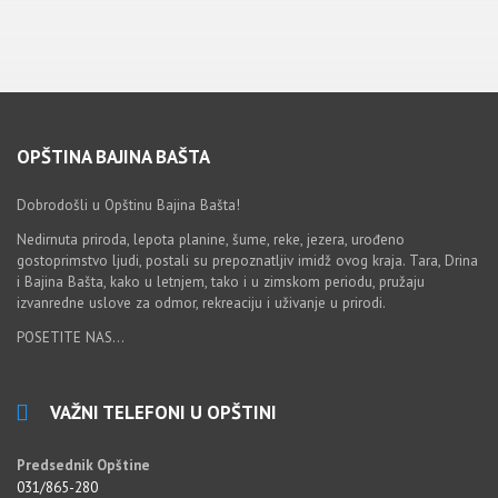
OPŠTINA BAJINA BAŠTA
Dobrodošli u Opštinu Bajina Bašta!
Nedirnuta priroda, lepota planine, šume, reke, jezera, urođeno
gostoprimstvo ljudi, postali su prepoznatljiv imidž ovog kraja. Tara, Drina
i Bajina Bašta, kako u letnjem, tako i u zimskom periodu, pružaju
izvanredne uslove za odmor, rekreaciju i uživanje u prirodi.
POSETITE NAS...
VAŽNI TELEFONI U OPŠTINI
Predsednik Opštine
031/865-280