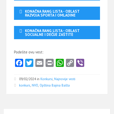
KONAČNA RANG LISTA - OBLAST
RAZVOJA SPORTA I OMLADINE
KONAČNA RANG LISTA - OBLAST
SOCIJALNE I DEČIJE ZAŠTITE
Podelite ovu vest:
Fa
T
E
Pr
W
C
Vi
ce
w
m
in
ha
o
b
b
itt
ai
t
ts
py
er
09/02/2024 in
Konkursi
,
Najnovije vesti
o
er
l
A
Li
konkurs
,
NVO
,
Opština Bajina Bašta
o
p
nk
k
p