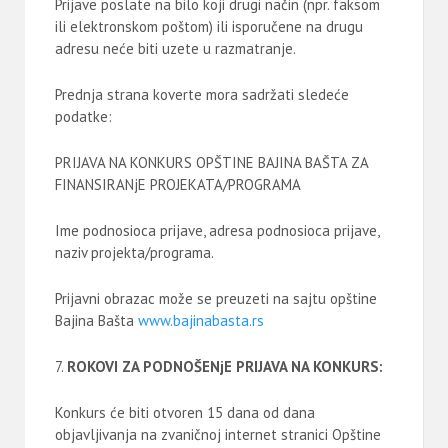
Prijave poslate na bilo koji drugi način (npr. faksom
ili elektronskom poštom) ili isporučene na drugu
adresu neće biti uzete u razmatranje.
Prednja strana koverte mora sadržati sledeće
podatke:
PRIJAVA NA KONKURS OPŠTINE BAJINA BAŠTA ZA
FINANSIRANjE PROJEKATA/PROGRAMA
Ime podnosioca prijave, adresa podnosioca prijave,
naziv projekta/programa.
Prijavni obrazac može se preuzeti na sajtu opštine
Bajina Bašta
www.bajinabasta.rs
ROKOVI ZA PODNOŠENjE PRIJAVA NA KONKURS:
Konkurs će biti otvoren 15 dana od dana
objavljivanja na zvaničnoj internet stranici Opštine