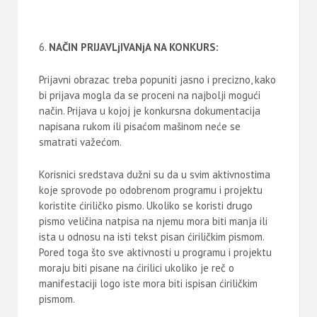
NAČIN PRIJAVLjIVANjA NA KONKURS:
Prijavni obrazac treba popuniti jasno i precizno, kako
bi prijava mogla da se proceni na najbolji mogući
način. Prijava u kojoj je konkursna dokumentacija
napisana rukom ili pisaćom mašinom neće se
smatrati važećom.
Korisnici sredstava dužni su da u svim aktivnostima
koje sprovode po odobrenom programu i projektu
koristite ćiriličko pismo. Ukoliko se koristi drugo
pismo veličina natpisa na njemu mora biti manja ili
ista u odnosu na isti tekst pisan ćiriličkim pismom.
Pored toga što sve aktivnosti u programu i projektu
moraju biti pisane na ćirilici ukoliko je reč o
manifestaciji logo iste mora biti ispisan ćiriličkim
pismom.