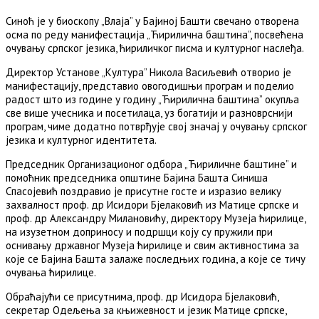
Синоћ је у биоскопу „Влаја” у Бајиној Башти свечано отворена
осма по реду манифестација „Ћирилична баштина”, посвећена
очувању српског језика, ћириличког писма и културног наслеђа.
Директор Установе „Култура” Никола Васиљевић отворио је
манифестацију, представио овогодишњи програм и поделио
радост што из године у годину „Ћирилична баштина” окупља
све више учесника и посетилаца, уз богатији и разноврснији
програм, чиме додатно потврђује свој значај у очувању српског
језика и културног идентитета.
Председник Организационог одбора „Ћириличне баштине” и
помоћник председника општине Бајина Башта Синиша
Спасојевић поздравио је присутне госте и изразио велику
захвалност проф. др Исидори Бјелаковић из Матице српске и
проф. др Александру Милановићу, директору Музеја ћирилице,
на изузетном доприносу и подршци коју су пружили при
оснивању државног Музеја ћирилице и свим активностима за
које се Бајина Башта залаже последњих година, а које се тичу
очувања ћирилице.
Обраћајући се присутнима, проф. др Исидора Бјелаковић,
секретар Одељења за књижевност и језик Матице српске,