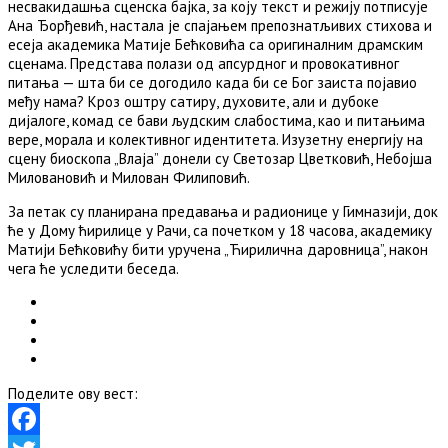
несвакидашња сценска бајка, за коју текст и режију потписује
Ана Ђорђевић, настала је спајањем препознатљивих стихова и
есеја академика Матије Бећковића са оригиналним драмским
сценама. Представа полази од апсурдног и провокативног
питања — шта би се догодило када би се Бог заиста појавио
међу нама? Кроз оштру сатиру, духовите, али и дубоке
дијалоге, комад се бави људским слабостима, као и питањима
вере, морала и колективног идентитета. Изузетну енергију на
сцену биоскопа „Влаја” донели су Светозар Цветковић, Небојша
Миловановић и Милован Филиповић.
За петак су планирана предавања и радионице у Гимназији, док
ће у Дому ћирилице у Рачи, са почетком у 18 часова, академику
Матији Бећковићу бити уручена „Ћирилична даровница”, након
чега ће уследити беседа.
Поделите ову вест: