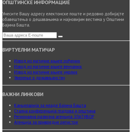
ОПШТИНСКЕ ИНФОРМАЦИЈЕ
Унесите Вашу адресу електонске поште и редовно добијајте
обавештења о дешавањима и најновијим вестима у Општини
Бајина Башта.
ВИРТУЕЛНИ МАТИЧАР
Извод из матичне књиге рођених
Извод из матичне књиге венчаних
Извод из матичне књиге умрлих
Уверење о држављанству
ВАЖНИ ЛИНКОВИ
Канцеларија за младе Бајина Башта
Стална конференција градова и општина
Регионална развојна агенција ЗЛАТИБОР
Агенција за привредне регистре