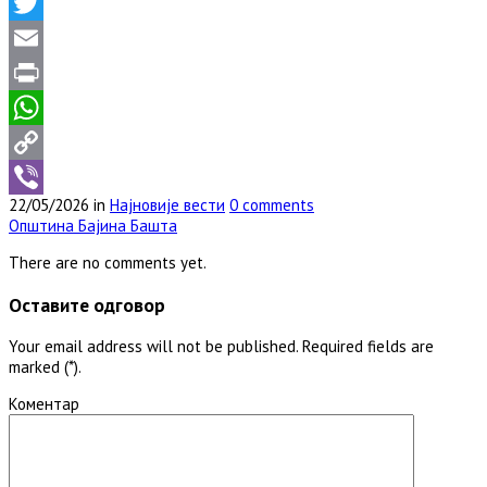
Facebook
Twitter
Email
Print
WhatsApp
Copy
22/05/2026 in
Најновије вести
0 comments
Link
Viber
Општина Бајина Башта
There are no comments yet.
Оставите одговор
Your email address will not be published. Required fields are
marked (*).
Коментар