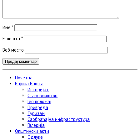
Име
*
Е-пошта
*
Веб место
Почетна
Бајина Башта
Историјат
Становништво
Гео положај
Привреда
Туризам
Саобраћајна инфраструктура
Галерија
Општински акти
Одлуке