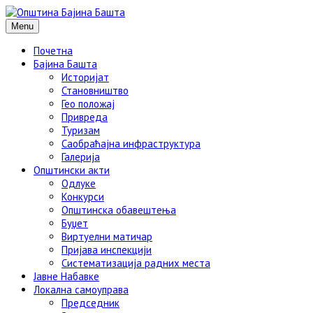
Menu
Почетна
Бајина Башта
Историјат
Становништво
Гео положај
Привреда
Туризам
Саобраћајна инфраструктура
Галерија
Општински акти
Одлуке
Конкурси
Општинска обавештења
Буџет
Виртуелни матичар
Пријава инспекцији
Систематизација радних места
Јавне Набавке
Локална самоуправа
Председник