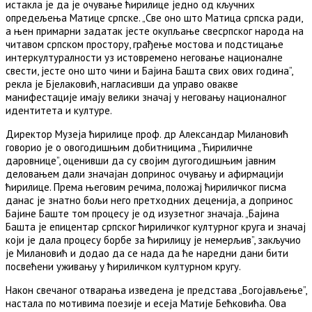
истакла је да је очување ћирилице једно од кључних
опредељења Матице српске. „Све оно што Матица српска ради,
а њен примарни задатак јесте окупљање свесрпског народа на
читавом српском простору, грађење мостова и подстицање
интеркултуралности уз истовремено неговање националне
свести, јесте оно што чини и Бајина Башта свих ових година”,
рекла је Бјелаковић, нагласивши да управо овакве
манифестације имају велики значај у неговању националног
идентитета и културе.
Директор Музеја ћирилице проф. др Александар Милановић
говорио је о овогодишњим добитницима „Ћириличне
даровнице”, оценивши да су својим дугогодишњим јавним
деловањем дали значајан допринос очувању и афирмацији
ћирилице. Према његовим речима, положај ћириличког писма
данас је знатно бољи него претходних деценија, а допринос
Бајине Баште том процесу је од изузетног значаја. „Бајина
Башта је епицентар српског ћириличког културног круга и значај
који је дала процесу борбе за ћирилицу је немерљив”, закључио
је Милановић и додао да се нада да ће наредни дани бити
посвећени уживању у ћириличком културном кругу.
Након свечаног отварања изведена је представа „Богојављење”,
настала по мотивима поезије и есеја Матије Бећковића. Ова