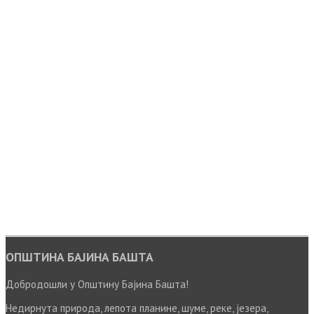
ОПШТИНА БАЈИНА БАШТА
Добродошли у Општину Бајина Башта!
Недирнута природа, лепота планине, шуме, реке, језера,