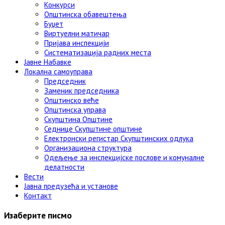
Конкурси
Општинска обавештења
Буџет
Виртуелни матичар
Пријава инспекцији
Систематизација радних места
Јавне Набавке
Локална самоуправа
Председник
Заменик председника
Општинско веће
Општинска управа
Скупштина Општине
Седнице Скупштине општине
Електронски регистар Скупштинских одлука
Организациона структура
Одељење за инспекцијске послове и комуналне
делатности
Вести
Јавна предузећа и установе
Контакт
Изаберите писмо