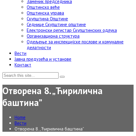
Заменик председника
Општинско веће
Општинска управа
Скупштина Општине
Седнице Скупштине општине
Електронски регистар Скупштинских одлука
Организациона структура
Одељење за инспекцијске послове и комуналне
делатности
Вести
Јавна предузећа и установе
Контакт
Отворена 8. „Ћирилична
баштина”
Home
Вести
Отворена 8. „Ћирилична баштина”