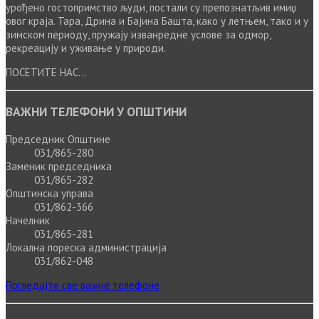
урођено гостопримство људи, постали су препознатљив имиџ
овог краја. Тара, Дрина и Бајина Башта, како у летњем, тако и у
зимском периоду, пружају изванредне услове за одмор,
рекреацију и уживање у природи.
ПОСЕТИТЕ НАС...
ВАЖНИ ТЕЛЕФОНИ У ОПШТИНИ
Председник Општине
031/865-280
Заменик председника
031/865-282
Општинска управа
031/862-366
Начелник
031/865-281
Локална пореска администрација
031/862-048
Погледајте све важне телефоне