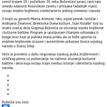
svesti krajem 19. i početkom 20. veka. Božovićevi junaci, rastrzani
između odanosti Kosovskom zavetu i pritisaka tadašnjih vlasti,
ostaju snažno književno svedočanstvo jednog vremena i naroda.
O knjizi su govorili
Mileta Aćimović Ivko, srpski pesnik i kritičar
i
Andrijana Živanović
, direktorka Doma kulture „Stari Kolašin” koji su
istakli značaj dela Grigorija Božovića za očuvanje srpske književne
i kulturne baštine. Program je upotpunjen čitanjem odlomaka iz
knjige, kroz koje je publika imala priliku da se bliže upozna sa
snažnim književnim izrazom i autentičnim prikazom života srpskog
naroda u Staroj Srbiji.
Veče je proteklo u duhu negovanja srpskog jezika, književnosti i
ćiriličkog pisma, uz podsećanje na važnost očuvanja kulturne
baštine i dela koja ostaju trajni svedoci istorije i identiteta srpskog
naroda.
Podelite ovu vest: