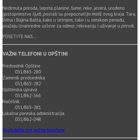
Nedirnuta priroda, lepota planine, šume, reke, jezera, urođeno
gostoprimstvo ljudi, postali su prepoznatljiv imidž ovog kraja. Tara,
Drina i Bajina Bašta, kako u letnjem, tako i u zimskom periodu,
pružaju izvanredne uslove za odmor, rekreaciju i uživanje u prirodi.
POSETITE NAS...
VAŽNI TELEFONI U OPŠTINI
Predsednik Opštine
031/865-280
Zamenik predsednika
031/865-282
Opštinska uprava
031/862-366
Načelnik
031/865-281
Lokalna poreska administracija
031/862-048
Pogledajte sve važne telefone