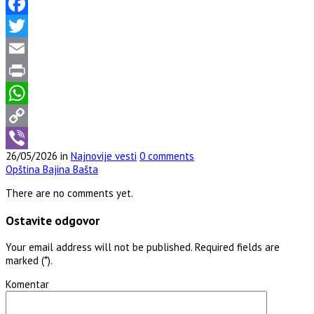
Facebook
Twitter
Email
Print
WhatsApp
Copy
26/05/2026 in
Najnovije vesti
0 comments
Link
Viber
Opština Bajina Bašta
There are no comments yet.
Ostavite odgovor
Your email address will not be published. Required fields are
marked (*).
Komentar