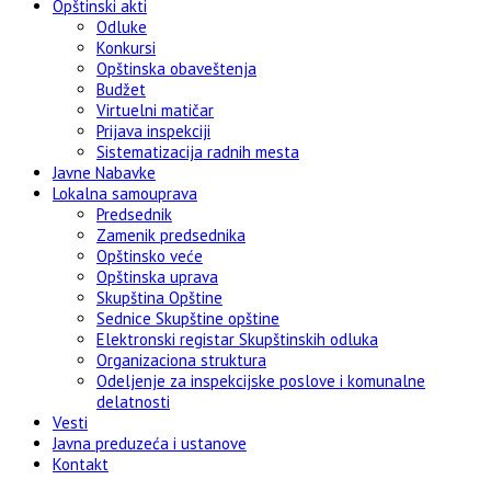
Opštinski akti
Odluke
Konkursi
Opštinska obaveštenja
Budžet
Virtuelni matičar
Prijava inspekciji
Sistematizacija radnih mesta
Javne Nabavke
Lokalna samouprava
Predsednik
Zamenik predsednika
Opštinsko veće
Opštinska uprava
Skupština Opštine
Sednice Skupštine opštine
Elektronski registar Skupštinskih odluka
Organizaciona struktura
Odeljenje za inspekcijske poslove i komunalne
delatnosti
Vesti
Javna preduzeća i ustanove
Kontakt