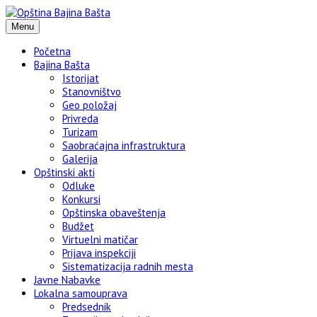
Menu
Početna
Bajina Bašta
Istorijat
Stanovništvo
Geo položaj
Privreda
Turizam
Saobraćajna infrastruktura
Galerija
Opštinski akti
Odluke
Konkursi
Opštinska obaveštenja
Budžet
Virtuelni matičar
Prijava inspekciji
Sistematizacija radnih mesta
Javne Nabavke
Lokalna samouprava
Predsednik