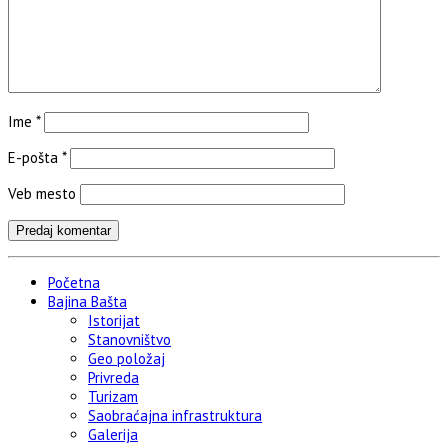
Ime
*
E-pošta
*
Veb mesto
Početna
Bajina Bašta
Istorijat
Stanovništvo
Geo položaj
Privreda
Turizam
Saobraćajna infrastruktura
Galerija