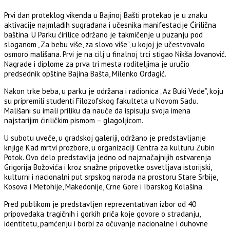
Prvi dan proteklog vikenda u
Bajinoj Bašti
protekao je u znaku
aktivacije najmlađih sugrađana i učesnika manifestacije
Ćirilična
baština
. U Parku ćirilice održano je takmičenje u puzanju pod
sloganom „Za bebu više, za slovo više”, u kojoj je učestvovalo
osmoro mališana. Prvi je na cilj u finalnoj trci stigao Nikša Jovanović.
Nagrade i diplome za prva tri mesta roditeljima je uručio
predsednik opštine Bajina Bašta,
Milenko Ordagić
.
Nakon trke beba, u parku je održana i radionica „Az Buki Vede”, koju
su pripremili studenti
Filozofskog fakulteta u Novom Sadu
.
Mališani su imali priliku da nauče da ispisuju svoja imena
najstarijim ćiriličkim pismom – glagoljicom.
U subotu uveče, u gradskoj galeriji, održano je predstavljanje
knjige
Kad mrtvi prozbore
, u organizaciji
Centra za kulturu Zubin
Potok
. Ovo delo predstavlja jedno od najznačajnijih ostvarenja
Grigorija Božovića
i kroz snažne pripovetke osvetljava istorijski,
kulturni i nacionalni put srpskog naroda na prostoru Stare Srbije,
Kosova i Metohije, Makedonije, Crne Gore i Ibarskog Kolašina.
Pred publikom je predstavljen reprezentativan izbor od 40
pripovedaka tragičnih i gorkih priča koje govore o stradanju,
identitetu, pamćenju i borbi za očuvanje nacionalne i duhovne