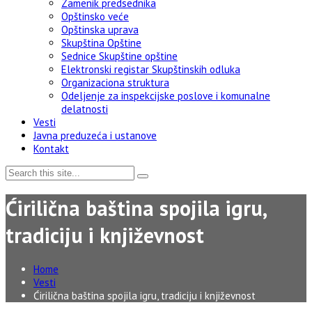
Zamenik predsednika
Opštinsko veće
Opštinska uprava
Skupština Opštine
Sednice Skupštine opštine
Elektronski registar Skupštinskih odluka
Organizaciona struktura
Odeljenje za inspekcijske poslove i komunalne
delatnosti
Vesti
Javna preduzeća i ustanove
Kontakt
Ćirilična baština spojila igru,
tradiciju i književnost
Home
Vesti
Ćirilična baština spojila igru, tradiciju i književnost