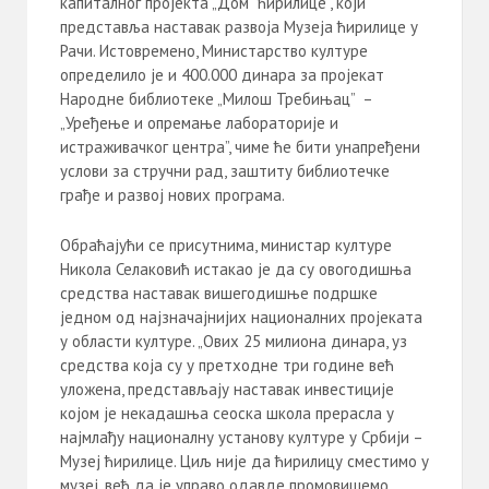
капиталног пројекта „Дом ћирилице”, који
представља наставак развоја Музеја ћирилице у
Рачи. Истовремено, Министарство културе
определило је и 400.000 динара за пројекат
Народне библиотеке „Милош Требињац” –
„Уређење и опремање лабораторије и
истраживачког центра”, чиме ће бити унапређени
услови за стручни рад, заштиту библиотечке
грађе и развој нових програма.
Обраћајући се присутнима, министар културе
Никола Селаковић истакао је да су овогодишња
средства наставак вишегодишње подршке
једном од најзначајнијих националних пројеката
у области културе. „Ових 25 милиона динара, уз
средства која су у претходне три године већ
уложена, представљају наставак инвестиције
којом је некадашња сеоска школа прерасла у
најмлађу националну установу културе у Србији –
Музеј ћирилице. Циљ није да ћирилицу сместимо у
музеј, већ да је управо одавде промовишемо,