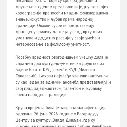
ансамбла „КОЛО”, који су кроз радионице и
дружење са децом представили једну од својих
кореографија, преносећи младим фолклорашима
знање, искуство и љубав према народној
традицији. Овакви сусрети представљају
драгоцену прилику да деца уче од врхунских
уметника и додатно развијају своје умеће и
интересовање за фолклорну уметност.
Посебну вредност овогодишњем учешћу дала је
сарадња два културно-уметничка друштва из
Бајине Баште, КУД „Јелек” и КУД „Миленко
Топаловић”. Њихови најмлађи чланови наступили
су као један заједнички ансамбл, представљајући
свој град заједништвом, талентом и љубављу
према народној традицији.
Круна пројекта била је завршна манифестација
одржана 26. јуна 2026. године у Београду, у
Центру за културу „Влада Дивљан”, где су
учесници из различитих крајева Србије, Републике