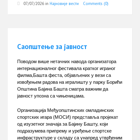
07/07/2026
in
Најновије вести
Comments (0)
Саопштење за јавност
Поводом више нетачних навода организатора
интернационалног фестивала кратког играног
филма,Башта феста, објављених у вези са
извођењем радова на игралишту у парку Борићи
Општина Бајина Башта сматра важним да
јавност упозна са чињеницама.
Организација Међуопштинских омладинских
спортских игара (МОСИ) представља пројекат
од изузетног значаја за Бајину Башту, који
подразумева припрему и уређење спортске
инфраструктуре у складу са унапред утврђеним