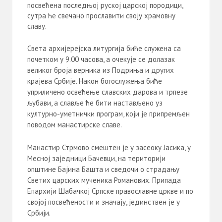
посвећена последњој руској царској породици,
сутра ће свечано прославити своју храмовну
славу.
Света архијерејска литургија биће служена са
почетком у 9.00 часова, а очекује се долазак
великог броја верника из Подриња и других
крајева Србије. Након богослужења биће
уприличено освећење славских дарова и трпезе
љубави, а славље ће бити настављено уз
културно-уметнички програм, који је припремљен
поводом манастирске славе.
Манастир Стрмово смештен је у засеоку Јасика, у
Месној заједници Бачевци, на територији
општине Бајина Башта и сведочи о страдању
Светих царских мученика Романових. Припада
Епархији Шабачкој Српске православне цркве и по
својој посвећености и значају, јединствен је у
Србији.