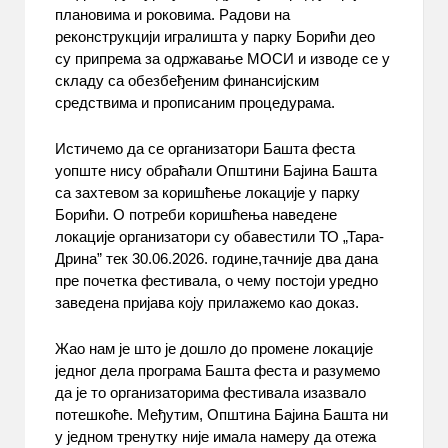
плановима и роковима. Радови на
реконструкцији игралишта у парку Борићи део
су припрема за одржавање МОСИ и изводе се у
складу са обезбеђеним финансијским
средствима и прописаним процедурама.
Истичемо да се организатори Башта феста
уопште нису обраћали Општини Бајина Башта
са захтевом за коришћење локације у парку
Борићи. О потреби коришћења наведене
локације организатори су обавестили ТО „Тара-
Дрина” тек 30.06.2026. године,тачније два дана
пре почетка фестивала, о чему постоји уредно
заведена пријава коју прилажемо као доказ.
Жао нам је што је дошло до промене локације
једног дела програма Башта феста и разумемо
да је то организаторима фестивала изазвало
потешкоће. Међутим, Општина Бајина Башта ни
у једном тренутку није имала намеру да отежа