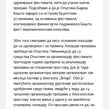
одржавање фестивала, нити да угрози његов
програм. Подсећамо и да је Општина Бајина
Башта заједно са осталим буџетским
установама, од оснивања фестивала,
континуирано финансијски подржавала Башта
фест вишемилионским износима.
Због тога сматрамо да нису основани покушаји
да се одговорност за промену локације програма
пребаци на Општину. Чињеница је да су
средства Општине за организацију фестивала
претходне године одобрена за реализацију
програма на отвореном простору, док је тада
одлуком организатора програм организован три
месеца касније у биоскопу „Влаја”. Ово је
омогућило организатору другачије располагање
одобреним средствима, имајући у виду да су
трошкови организације програма у биоскопском
простору знатно мањи у односу на првобитно
планирану локацију. Остављамо јавности да, на