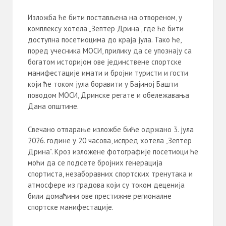
Изложба ће бити постављена на отвореном, у
комплексу хотела „Зептер Дрина”, где ће бити
доступна посетиоцима до краја јула. Тако ће,
поред учесника МОСИ, прилику да се упознају са
богатом историјом ове јединствене спортске
манифестације имати и бројни туристи и гости
који ће током јула боравити у Бајиној Башти
поводом МОСИ, Дринске регате и обележавања
Дана општине.
Свечано отварање изложбе биће одржано 3. јула
2026. године у 20 часова, испред хотела „Зептер
Дрина”. Кроз изложене фотографије посетиоци ће
моћи да се подсете бројних генерација
спортиста, незаборавних спортских тренутака и
атмосфере из градова који су током деценија
били домаћини ове престижне регионалне
спортске манифестације.