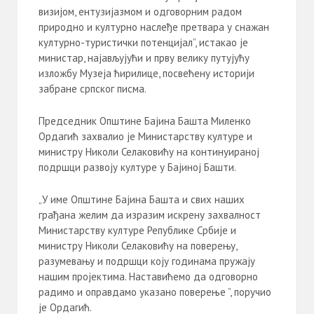
визијом, ентузијазмом и одговорним радом
природно и културно наслеђе претвара у снажан
културно-туристички потенцијал”, истакао је
министар, најављујући и прву велику путујућу
изложбу Музеја ћирилице, посвећену историји
забране српског писма.
Председник Општине Бајина Башта Миленко
Ордагић захвалио је Министарству културе и
министру Николи Селаковићу на континуираној
подршци развоју културе у Бајиној Башти.
„У име Општине Бајина Башта и свих наших
грађана желим да изразим искрену захвалност
Министарству културе Републике Србије и
министру Николи Селаковићу на поверењу,
разумевању и подршци коју годинама пружају
нашим пројектима. Наставићемо да одговорно
радимо и оправдамо указано поверење ”, поручио
је Ордагић.