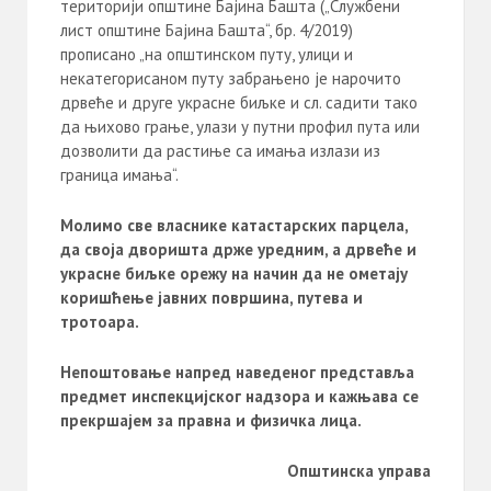
територији општине Бајина Башта („Службени
лист општине Бајина Башта“, бр. 4/2019)
прописано „на општинском путу, улици и
некатегорисаном путу забрањено је нарочито
дрвеће и друге украсне биљке и сл. садити тако
да њихово грање, улази у путни профил пута или
дозволити да растиње са имања излази из
граница имања“.
Молимо све власнике катастарских парцела,
да своја дворишта држе уредним, а дрвеће и
украсне биљке орежу на начин да не ометају
коришћење јавних површина, путева и
тротоара.
Непоштовање напред наведеног представља
предмет инспекцијског надзора и кажњава се
прекршајем за правна и физичка лица.
Општинска управа