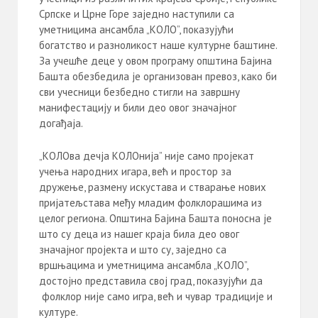
Српске и Црне Горе заједно наступили са
уметницима ансамбла „КОЛО”, показујући
богатство и разноликост наше културне баштине.
За учешће деце у овом програму општина Бајина
Башта обезбедила је организован превоз, како би
сви учесници безбедно стигли на завршну
манифестацију и били део овог значајног
догађаја.
„КОЛОва дечја КОЛОнија” није само пројекат
учења народних игара, већ и простор за
дружење, размену искустава и стварање нових
пријатељстава међу младим фолклорашима из
целог региона. Општина Бајина Башта поносна је
што су деца из нашег краја била део овог
значајног пројекта и што су, заједно са
вршњацима и уметницима ансамбла „КОЛО”,
достојно представила свој град, показујући да
фолклор није само игра, већ и чувар традиције и
културе.