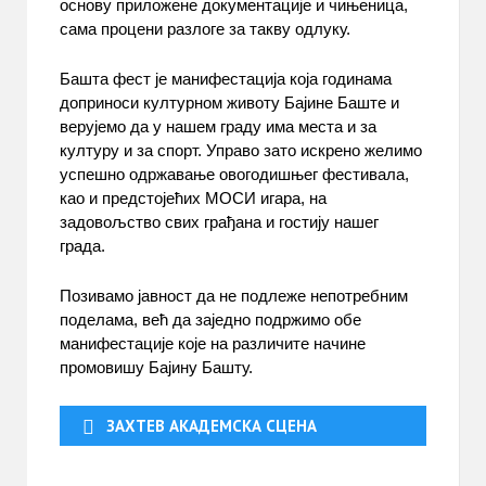
основу приложене документације и чињеница,
сама процени разлоге за такву одлуку.
Башта фест је манифестација која годинама
доприноси културном животу Бајине Баште и
верујемо да у нашем граду има места и за
културу и за спорт. Управо зато искрено желимо
успешно одржавање овогодишњег фестивала,
као и предстојећих МОСИ игара, на
задовољство свих грађана и гостију нашег
града.
Позивамо јавност да не подлеже непотребним
поделама, већ да заједно подржимо обе
манифестације које на различите начине
промовишу Бајину Башту.
ЗАХТЕВ АКАДЕМСКА СЦЕНА