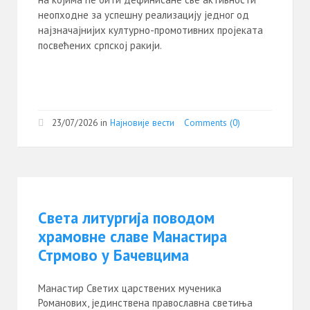
неопходне за успешну реализацију једног од
најзначајнијих културно-промотивних пројеката
посвећених српској ракији.
23/07/2026
in
Најновије вести
Comments (0)
Света литургија поводом
храмовне славе Манастира
Стрмово у Бачевцима
Манастир Светих царствених мученика
Романових, јединствена православна светиња