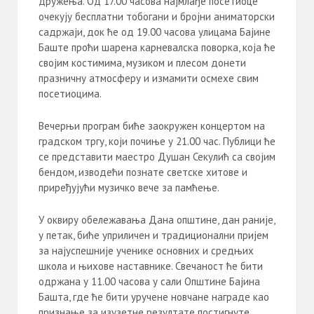
дружења. Од 17.00 часова најмлађе посетиоце
очекују бесплатни тобогани и бројни аниматорски
садржаји, док ће од 19.00 часова улицама Бајине
Баште проћи шарена карневалска поворка, која ће
својим костимима, музиком и плесом донети
празничну атмосферу и измамити осмехе свим
посетиоцима.
Вечерњи програм биће заокружен концертом на
градском тргу, који почиње у 21.00 час. Публици ће
се представити маестро Душан Секулић са својим
бендом, изводећи познате светске хитове и
приређујући музичко вече за памћење.
У оквиру обележавања Дана општине, дан раније,
у петак, биће уприличен и традиционални пријем
за најуспешније ученике основних и средњих
школа и њихове наставнике. Свечаност ће бити
одржана у 11.00 часова у сали Општине Бајина
Башта, где ће бити уручене новчане награде као
признање за изузетне резултате постигнуте