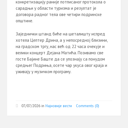
конкретизацију раније потписаног протокола о
сарадњи у области туризма и резултат је
договора радног тела ове четири подринске
општине.
Заједнички штанд биће на шеталишту испред
хотела Цептер Дрина, а у непосредној близини,
на градском тргу, нас већ од 22 часа очекује и
велики концерт Дејана Матића. Позивамо све
госте Бајине Баште да се упознају са понудом
средњег Подриња, осете чар укуса овог краја и
уживају у музичком програму.
07/07/2026
in
Најновије вести
Comments (0)