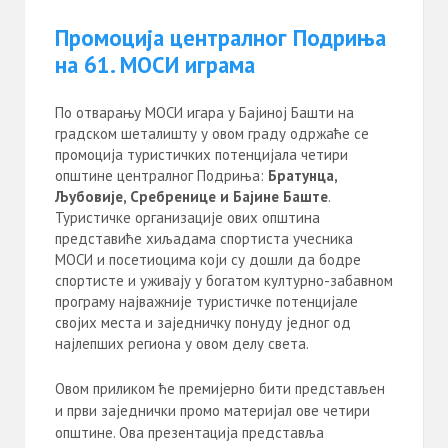
Промоција централног Подриња
на 61. МОСИ играма
По отварању МОСИ игара у Бајиној Башти на
градском шеталишту у овом граду одржаће се
промоција туристичких потенцијала четири
општине централног Подриња:
Братунца,
Љубовије, Сребренице и Бајине Баште
.
Туристичке организације ових општина
представиће хиљадама спортиста учесника
МОСИ и посетиоцима који су дошли да бодре
спортисте и уживају у богатом културно-забавном
програму најважније туристичке потенцијале
својих места и заједничку понуду једног од
најлепших региона у овом делу света.
Овом приликом ће премијерно бити представљен
и први заједнички промо материјал ове четири
општине. Ова презентација представља