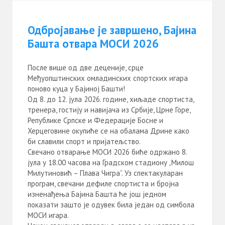
Одбројавање је завршено, Бајина
Башта отвара МОСИ 2026
После више од две деценије, срце
Међуопштинских омладинских спортских игара
поново куца у Бајиној Башти!
Од 8. до 12. јула 2026. године, хиљаде спортиста,
тренера, гостију и навијача из Србије, Црне Горе,
Републике Српске и Федерације Босне и
Херцеговине окупиће се на обалама Дрине како
би славили спорт и пријатељство.
Свечано отварање МОСИ 2026 биће одржано 8.
јула у 18.00 часова на Градском стадиону „Милош
Милутиновић – Плава Чигра”. Уз спектакуларан
програм, свечани дефиле спортиста и бројна
изненађења Бајина Башта ће још једном
показати зашто је одувек била један од симбола
МОСИ игара.