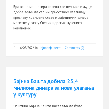
Братство манастира позива све вернике и људе
добре воље да својим присуством увеличају
прославу храмовне славе и заједнички узнесу
молитве у славу Светих царских мученика
Романових.
16/07/2026
in
Најновије вести
Comments (0)
Бајина Башта добила 25,4
милиона динара за нова улагања
у културу
Општина Бајина Башта наставља да буде