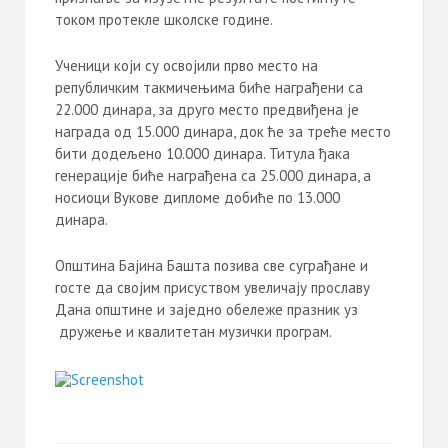
током протекле школске године.
Ученици који су освојили прво место на
републичким такмичењима биће награђени са
22.000 динара, за друго место предвиђена је
награда од 15.000 динара, док ће за треће место
бити додељено 10.000 динара. Титула ђака
генерације биће награђена са 25.000 динара, а
носиоци Вукове дипломе добиће по 13.000
динара.
Општина Бајина Башта позива све суграђане и
госте да својим присуством увеличају прославу
Дана општине и заједно обележе празник уз
дружење и квалитетан музички програм.