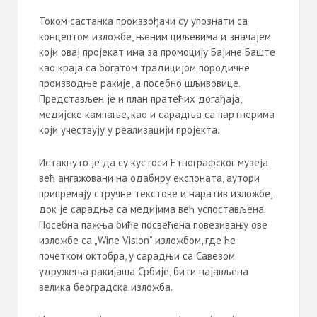
Током састанка произвођачи су упознати са
концептом изложбе, њеним циљевима и значајем
који овај пројекат има за промоцију Бајине Баште
као краја са богатом традицијом породичне
производње ракије, а посебно шљивовице.
Представљен је и план пратећих догађаја,
медијске кампање, као и сарадња са партнерима
који учествују у реализацији пројекта.
Истакнуто је да су кустоси Етнографског музеја
већ ангажовани на одабиру експоната, аутори
припремају стручне текстове и наратив изложбе,
док је сарадња са медијима већ успостављена.
Посебна пажња биће посвећена повезивању ове
изложбе са „Wine Vision” изложбом, где ће
почетком октобра, у сарадњи са Савезом
удружења ракијаша Србије, бити најављена
велика београдска изложба.