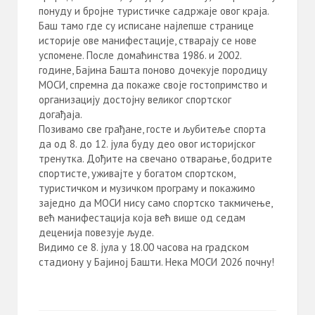
понуду и бројне туристичке садржаје овог краја.
Баш тамо где су исписане најлепше странице
историје ове манифестације, стварају се нове
успомене. После домаћинства 1986. и 2002.
године, Бајина Башта поново дочекује породицу
МОСИ, спремна да покаже своје гостопримство и
организацију достојну великог спортског
догађаја.
Позивамо све грађане, госте и љубитеље спорта
да од 8. до 12. јула буду део овог историјског
тренутка. Дођите на свечано отварање, бодрите
спортисте, уживајте у богатом спортском,
туристичком и музичком програму и покажимо
заједно да МОСИ нису само спортско такмичење,
већ манифестација која већ више од седам
деценија повезује људе.
Видимо се 8. јула у 18.00 часова на градском
стадиону у Бајиној Башти. Нека МОСИ 2026 почну!