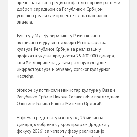
препозната као средина која одговорним радом и
добром сарадњом са Републиком Србијом
успешно реализује пројекте од националног
значаја.
Јуче су у Музеју ћирилице у Рачи свечано
потписани и уручени уговори Министарства
културе Републике Србије за реализацију
пројеката укупне вредности 25.400.000 динара,
који ће допринети даљем развоју културне
инфраструктуре и очувању српског културног
наслеђа.
Уговоре су потписали министар културе у Влади
Републике Србије Никола Селаковић и председник
Општине Бајина Башта Миленко Ордагић.
Највећа средства, у износу од 25 милиона
динара, одобрена су кроз програм „Градови у
фокусу 2026” за четврту фазу реализације