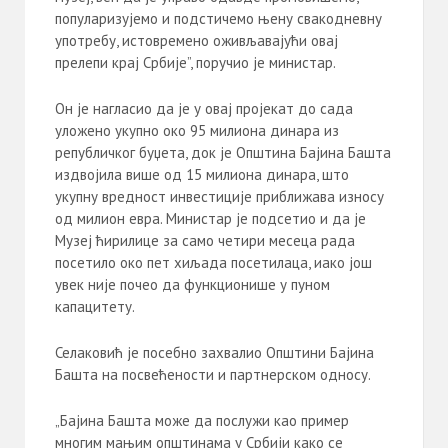
популаризујемо и подстичемо њену свакодневну
употребу, истовремено оживљавајући овај
прелепи крај Србије”, поручио је министар.
Он је нагласио да је у овај пројекат до сада
уложено укупно око 95 милиона динара из
републичког буџета, док је Општина Бајина Башта
издвојила више од 15 милиона динара, што
укупну вредност инвестиције приближава износу
од милион евра. Министар је подсетио и да је
Музеј ћирилице за само четири месеца рада
посетило око пет хиљада посетилаца, иако још
увек није почео да функционише у пуном
капацитету.
Селаковић је посебно захвалио Општини Бајина
Башта на посвећености и партнерском односу.
„Бајина Башта може да послужи као пример
многим мањим општинама у Србији како се