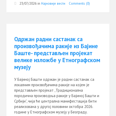
23/07/2026
in
Најновије вести
Comments (0)
Одржан радни састанак са
произвођачима ракије из Бајине
Баште- представљен пројекат
велике изложбе у Етнографском
музеју
У Бајиној Башти одржан је радни састанак са
локалним произвођачима ракије на којем је
представљен пројекат „Традиционална
породична производња ракије у Бајиној Башти и
Србији”, чија ће централна манифестација бити
реализована у другој половини октобра 2026.
године у Етнографском музеју у Београду.