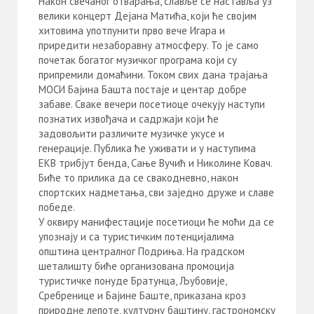
Након свечаног отварања, славље се наставља уз
велики концерт Дејана Матића, који ће својим
хитовима употпунити прво вече Игара и
приредити незаборавну атмосферу. То је само
почетак богатог музичког програма који су
припремили домаћини. Током свих дана трајања
МОСИ Бајина Башта постаје и центар добре
забаве. Сваке вечери посетиоце очекују наступи
познатих извођача и садржаји који ће
задовољити различите музичке укусе и
генерације. Публика ће уживати и у наступима
ЕКВ трибјут бенда, Сање Вучић и Николине Ковач.
Биће то прилика да се свакодневно, након
спортских надметања, сви заједно друже и славе
победе.
У оквиру манифестације посетиоци ће моћи да се
упознају и са туристичким потенцијалима
општина централног Подриња. На градском
шеталишту биће организована промоција
туристичке понуде Братунца, Љубовије,
Сребренице и Бајине Баште, приказана кроз
природне лепоте, културну баштину, гастрономску