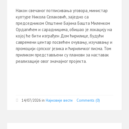
Након свечаног потписивања уговора, министар
културе Никола Селаковић, заједно са
председником Општине Бајина Башта Миленком
Ордагићем и сарадницима, обишао је локацију на
којој ће бити изграђен Дом ћирилице, будући
савремени центар посвећен очувању, изучавању и
промоцији српског језика и ћириличког писма. Том
приликом представљени су планови за наставак
реализације овог значајног пројекта.
14/07/2026
in
Најновије вести
Comments (0)