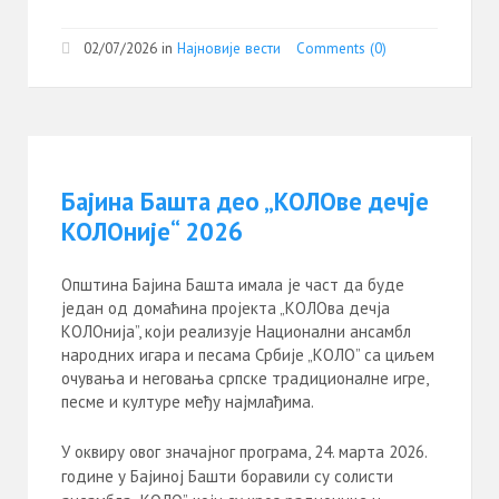
02/07/2026
in
Најновије вести
Comments (0)
Бајина Башта део „КОЛОве дечје
КОЛОније“ 2026
Општина Бајина Башта имала је част да буде
један од домаћина пројекта „КОЛОва дечја
КОЛОнија”, који реализује Национални ансамбл
народних игара и песама Србије „КОЛО” са циљем
очувања и неговања српске традиционалне игре,
песме и културе међу најмлађима.
У оквиру овог значајног програма, 24. марта 2026.
године у Бајиној Башти боравили су солисти