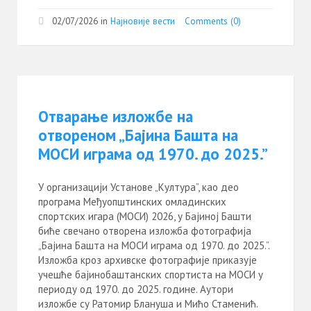
02/07/2026
in
Најновије вести
Comments (0)
Отварање изложбе на
отвореном „Бајинa Башта на
МОСИ играма од 1970. до 2025.”
У организацији Установе „Култура”, као део
програма Међуопштинских омладинских
спортских игара (МОСИ) 2026, у Бајиној Башти
биће свечано отворена изложба фотографија
„Бајина Башта на МОСИ играма од 1970. до 2025.”.
Изложба кроз архивске фотографије приказује
учешће бајинобаштанских спортиста на МОСИ у
периоду од 1970. до 2025. године. Аутори
изложбе су Ратомир Блануша и Мићо Стаменић.