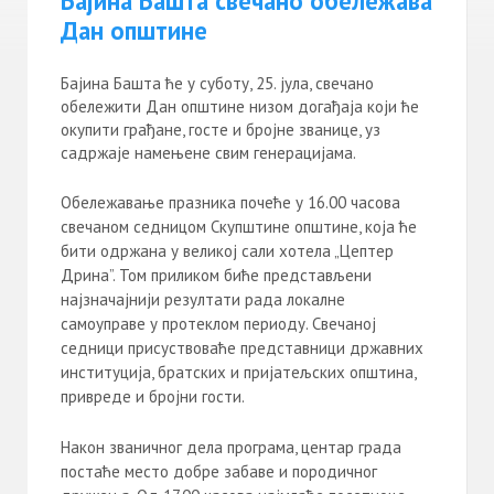
Бајина Башта свечано обележава
Дан општине
Бајина Башта ће у суботу, 25. јула, свечано
обележити Дан општине низом догађаја који ће
окупити грађане, госте и бројне званице, уз
садржаје намењене свим генерацијама.
Обележавање празника почеће у 16.00 часова
свечаном седницом Скупштине општине, која ће
бити одржана у великој сали хотела „Цептер
Дрина”. Том приликом биће представљени
најзначајнији резултати рада локалне
самоуправе у протеклом периоду. Свечаној
седници присуствоваће представници државних
институција, братских и пријатељских општина,
привреде и бројни гости.
Након званичног дела програма, центар града
постаће место добре забаве и породичног