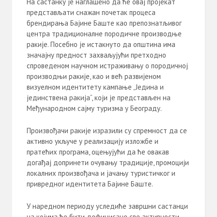
На састанку је наглашено да ће овај пројекат
представљати снажан почетак процеса
брендирања Бајине Баште као препознатљивог
центра традиционалне породичне производње
ракије. Посебно је истакнуто да општина има
значајну предност захваљујући претходно
спроведеном научном истраживању о породичној
производњи ракије, као и већ развијеном
визуелном идентитету кампање „Једина и
јединствена ракија“, који је представљен на
Међународном сајму туризма у Београду.
Произвођачи ракије изразили су спремност да се
активно укључе у реализацију изложбе и
пратећих програма, оцењујући да ће овакав
догађај допринети очувању традиције, промоцији
локалних произвођача и јачању туристичког и
привредног идентитета Бајине Баште.
У наредном периоду уследиће завршни састанци
на којима ће бити дефинисане све активности