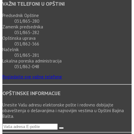
VAŽNI TELEFONI U OPŠTINI
Predsednik Opštine
031/865-280
Zamenik predsednika
031/865-282
Opštinska uprava
031/862-366
Načelnik
031/865-281
Lokalna poreska administracija
031/862-048
Pogledajte sve važne telefone
OPŠTINSKE INFORMACIJE
Unesite Vašu adresu elektonske pošte i redovno dobijajte
obaveštenja o dešavanjima i najnovijim vestima u Opštini Bajina
Bašta.