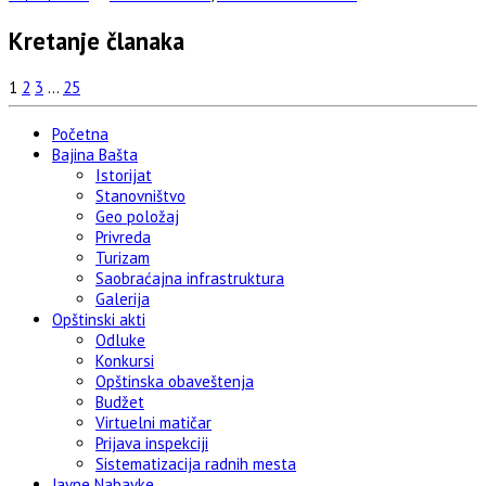
Kretanje članaka
1
2
3
…
25
Početna
Bajina Bašta
Istorijat
Stanovništvo
Geo položaj
Privreda
Turizam
Saobraćajna infrastruktura
Galerija
Opštinski akti
Odluke
Konkursi
Opštinska obaveštenja
Budžet
Virtuelni matičar
Prijava inspekciji
Sistematizacija radnih mesta
Javne Nabavke