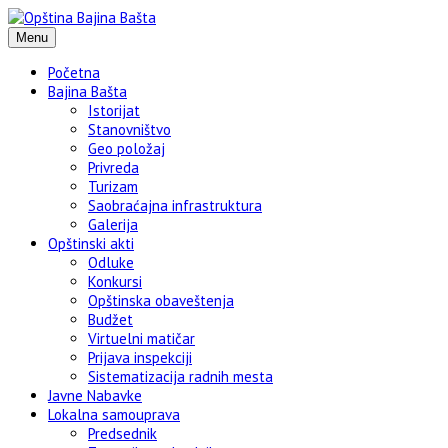
Menu
Početna
Bajina Bašta
Istorijat
Stanovništvo
Geo položaj
Privreda
Turizam
Saobraćajna infrastruktura
Galerija
Opštinski akti
Odluke
Konkursi
Opštinska obaveštenja
Budžet
Virtuelni matičar
Prijava inspekciji
Sistematizacija radnih mesta
Javne Nabavke
Lokalna samouprava
Predsednik