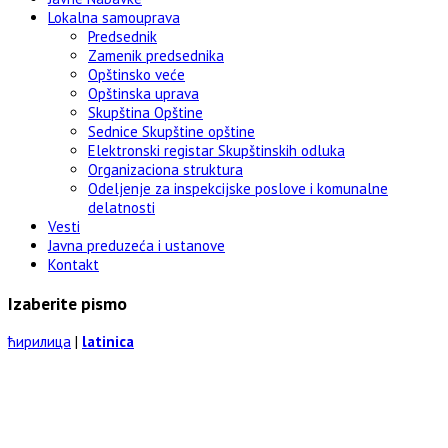
Lokalna samouprava
Predsednik
Zamenik predsednika
Opštinsko veće
Opštinska uprava
Skupština Opštine
Sednice Skupštine opštine
Elektronski registar Skupštinskih odluka
Organizaciona struktura
Odeljenje za inspekcijske poslove i komunalne
delatnosti
Vesti
Javna preduzeća i ustanove
Kontakt
Izaberite pismo
ћирилица
|
latinica