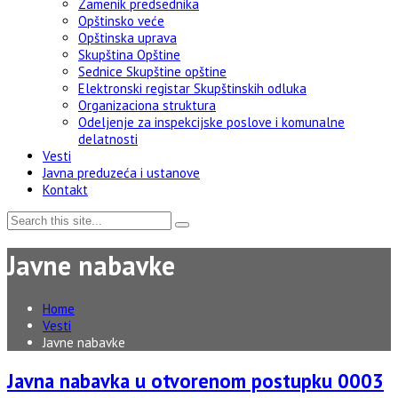
Zamenik predsednika
Opštinsko veće
Opštinska uprava
Skupština Opštine
Sednice Skupštine opštine
Elektronski registar Skupštinskih odluka
Organizaciona struktura
Odeljenje za inspekcijske poslove i komunalne
delatnosti
Vesti
Javna preduzeća i ustanove
Kontakt
Javne nabavke
Home
Vesti
Javne nabavke
Javna nabavka u otvorenom postupku 0003