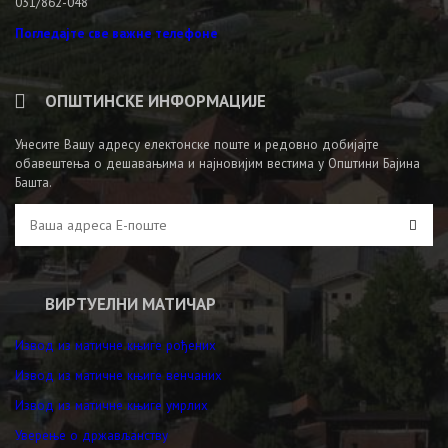
031/862-048
Погледајте све важне телефоне
ОПШТИНСКЕ ИНФОРМАЦИЈЕ
Унесите Вашу адресу електонске поште и редовно добијајте
обавештења о дешавањима и најновијим вестима у Општини Бајина
Башта.
ВИРТУЕЛНИ МАТИЧАР
Извод из матичне књиге рођених
Извод из матичне књиге венчаних
Извод из матичне књиге умрлих
Уверење о држављанству