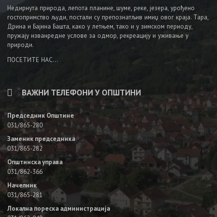
Недирнута природа, лепота планине, шуме, реке, језера, урођено
гостопримство људи, постали су препознатљив имиџ овог краја. Тара,
Дрина и Бајина Башта, како у летњем, тако и у зимском периоду,
пружају изванредне услове за одмор, рекреацију и уживање у
природи.
ПОСЕТИТЕ НАС...
ВАЖНИ ТЕЛЕФОНИ У ОПШТИНИ
Председник Општине
031/865-280
Заменик председника
031/865-282
Општинска управа
031/862-366
Начелник
031/865-281
Локална пореска администрација