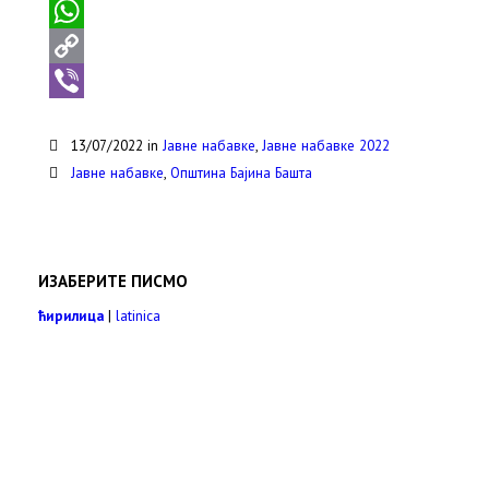
e
i
m
P
b
t
a
r
W
o
t
i
i
h
C
o
e
l
n
a
o
V
13/07/2022 in
Јавне набавке
,
Јавне набавке 2022
k
r
t
t
p
i
Јавне набавке
,
Општина Бајина Башта
s
y
b
A
L
e
p
i
r
ИЗАБЕРИТЕ ПИСМО
p
n
ћирилица
|
latinica
k