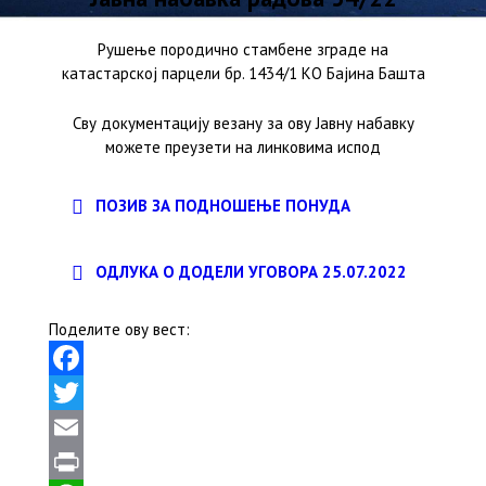
Рушење породично стамбене зграде на
катастарској парцели бр. 1434/1 КО Бајина Башта
Сву документацију везану за ову Јавну набавку
можете преузети на линковима испод
ПОЗИВ ЗА ПОДНОШЕЊЕ ПОНУДА
ОДЛУКА О ДОДЕЛИ УГОВОРА 25.07.2022
Поделите ову вест:
F
a
T
c
w
E