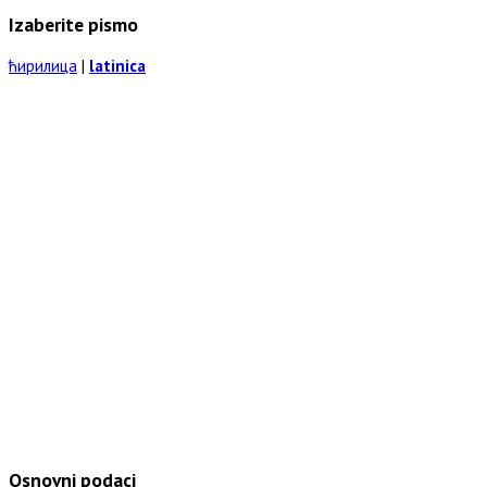
Izaberite pismo
ћирилица
|
latinica
Osnovni podaci