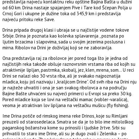
predstavlja najveću kontaktnu reku opštine Bajina Bašta u dužini
od 60 km. Drina nastaje spajanjem Pive i Tare kod Šćepan Polja u
Crnoj Gori i ukupne je dužine toka od 345,9 km i predstavlja
najveću pritoku reke Save.
Drina pripada drugoj klasi i ubraja se u najčistije vodene tokove
Srbije. Drina je poznata kao kolevka splavarenja , poznata po
ljutim brzacima i slapovima, sada u svojim jezerima poslusna i
mirna. Ribolov na Drini je doživljaj koji se ne zaboravlja.
Ona predstavlja raj za ribolovce jer pored toga što je jedna od
najčistijih reka takođe obiluje raznovrsnim vrstama riba od kojih su
atraktivnije lipljan, pastrmka, skobalj, jez, klen, mrena, som… U reci
Drini se nalazi oko 30 vrsta riba, ali je svakako najpoznatija
mladica, koju još nazivaju i „kraljicom Drine“. Od svih riba na Drini nju
je najteže uhvatiti i ona je san svakog ribolovca a na području
Bajine Bašte uhvaćeni su najveći primerci u Evropi sa preko 30 kg.
Pored mladice koja se lovi na veštački mamac (vobler-varalica),
veoma je atraktivan lov lipljana na veštačku mušicu (fly fishing).
Ime Drina potiče od rimskog imena reke Drinos, koje su Rimljani
preuzeli od starosedelaca. Smatra se da je to bilo ime mitološkog
paganskog božanstva kome su prinosili i ljudske žrtve. Srbi su
prihvatili to staro ime Drine, ali su je dugo zvali i Zelenika – po