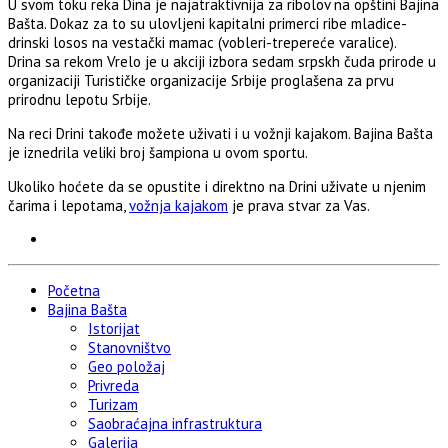
U svom toku reka Dina je najatraktivnija za ribolov na opštini Bajina
Bašta. Dokaz za to su ulovljeni kapitalni primerci ribe mladice-
drinski losos na vestački mamac (vobleri-trepereće varalice).
Drina sa rekom Vrelo je u akciji izbora sedam srpskh čuda prirode u
organizaciji Turističke organizacije Srbije proglašena za prvu
prirodnu lepotu Srbije.
Na reci Drini takođe možete uživati i u vožnji kajakom. Bajina Bašta
je iznedrila veliki broj šampiona u ovom sportu.
Ukoliko hoćete da se opustite i direktno na Drini uživate u njenim
čarima i lepotama,
vožnja kajakom
je prava stvar za Vas.
Početna
Bajina Bašta
Istorijat
Stanovništvo
Geo položaj
Privreda
Turizam
Saobraćajna infrastruktura
Galerija