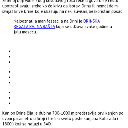
zelenoj boji vode. Zbog krivudavog toka reke u govoru se često
upotrebljavaju izreke ko će krivu da ispravi Drinu ili nemoj da mi
izvijaš krive Drine, koje ukazuju na neki suvišan, beskoristan posao.
Najpoznatija manifestacija na Drini je
DRINSKA
REGATA BAJINA BAŠTA
koja se odžava svake godine u
julu mesecu.
Kanjon Drine čija je dubina 700-1000 m predstavlja prvi kanjon po
ovom parametru u Srbji i treći u svetu posle kanjona Kolorada (
1800 ) koji se nalazi u SAD.