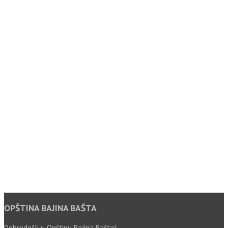
OPŠTINA BAJINA BAŠTA
Dobrodošli u Opštinu Bajina Bašta!