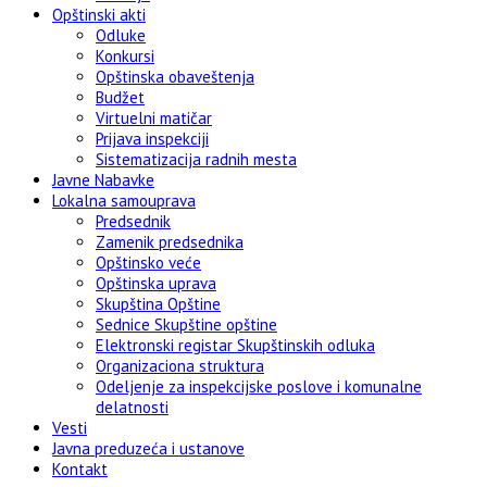
Opštinski akti
Odluke
Konkursi
Opštinska obaveštenja
Budžet
Virtuelni matičar
Prijava inspekciji
Sistematizacija radnih mesta
Javne Nabavke
Lokalna samouprava
Predsednik
Zamenik predsednika
Opštinsko veće
Opštinska uprava
Skupština Opštine
Sednice Skupštine opštine
Elektronski registar Skupštinskih odluka
Organizaciona struktura
Odeljenje za inspekcijske poslove i komunalne
delatnosti
Vesti
Javna preduzeća i ustanove
Kontakt