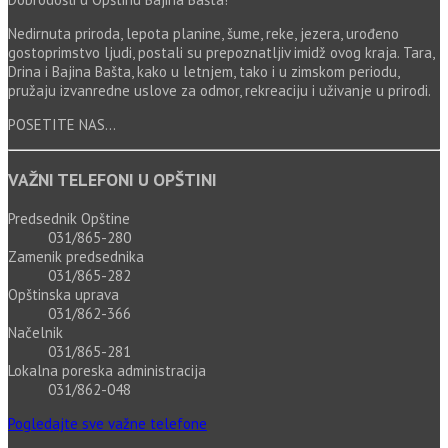
Nedirnuta priroda, lepota planine, šume, reke, jezera, urođeno
gostoprimstvo ljudi, postali su prepoznatljiv imidž ovog kraja. Tara,
Drina i Bajina Bašta, kako u letnjem, tako i u zimskom periodu,
pružaju izvanredne uslove za odmor, rekreaciju i uživanje u prirodi.
POSETITE NAS...
VAŽNI TELEFONI U OPŠTINI
Predsednik Opštine
031/865-280
Zamenik predsednika
031/865-282
Opštinska uprava
031/862-366
Načelnik
031/865-281
Lokalna poreska administracija
031/862-048
Pogledajte sve važne telefone