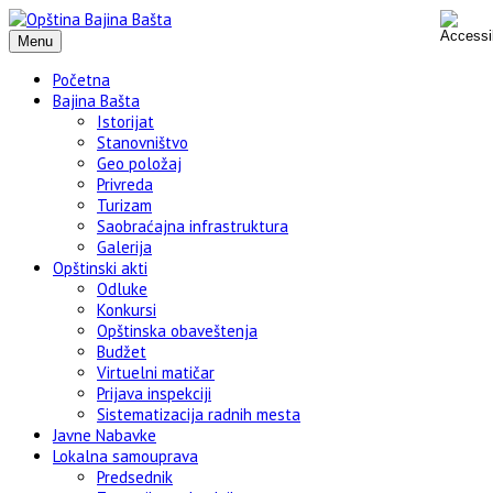
Menu
Početna
Bajina Bašta
Istorijat
Stanovništvo
Geo položaj
Privreda
Turizam
Saobraćajna infrastruktura
Galerija
Opštinski akti
Odluke
Konkursi
Opštinska obaveštenja
Budžet
Virtuelni matičar
Prijava inspekciji
Sistematizacija radnih mesta
Javne Nabavke
Lokalna samouprava
Predsednik