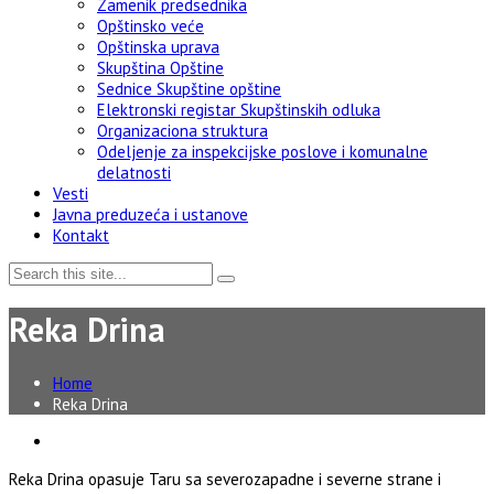
Zamenik predsednika
Opštinsko veće
Opštinska uprava
Skupština Opštine
Sednice Skupštine opštine
Elektronski registar Skupštinskih odluka
Organizaciona struktura
Odeljenje za inspekcijske poslove i komunalne
delatnosti
Vesti
Javna preduzeća i ustanove
Kontakt
Reka Drina
Home
Reka Drina
Reka Drina opasuje Taru sa severozapadne i severne strane i