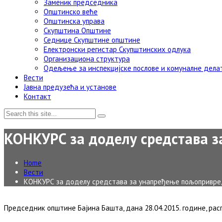
Заменик председника
Општинско веће
Општинска управа
Скупштина Општине
Седнице Скупштине општине
Електронски регистар Скупштинских одлука
Организациона структура
Одељење за инспекцијске послове и комуналне дела
Вести
Јавна предузећа и установе
Контакт
КОНКУРС за доделу средстава 
Home
Вести
КОНКУРС за доделу средстава за унапређење пољопривр
Председник општине Бајина Башта, дана 28.04.2015. године, рас