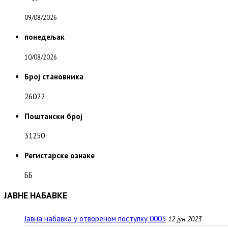
09/08/2026
понедељак
10/08/2026
Број становника
26022
Поштански број
31250
Регистарске ознаке
ББ
ЈАВНЕ НАБАВКЕ
Јавна набавка у отвореном поступку 0003
12 јун 2023