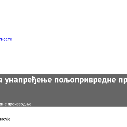
тности
за унапређење пољопривредне п
едне производње
писује