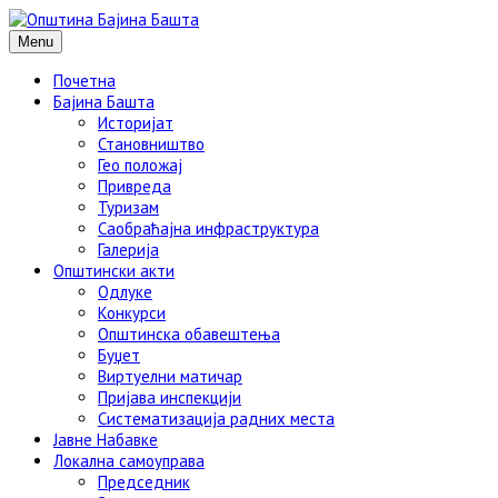
Menu
Почетна
Бајина Башта
Историјат
Становништво
Гео положај
Привреда
Туризам
Саобраћајна инфраструктура
Галерија
Општински акти
Одлуке
Конкурси
Општинска обавештења
Буџет
Виртуелни матичар
Пријава инспекцији
Систематизација радних места
Јавне Набавке
Локална самоуправа
Председник