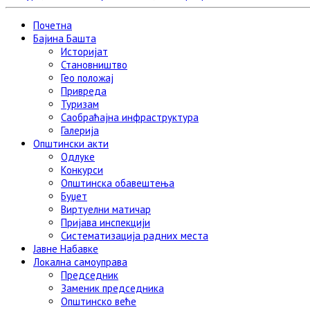
Почетна
Бајина Башта
Историјат
Становништво
Гео положај
Привреда
Туризам
Саобраћајна инфраструктура
Галерија
Општински акти
Одлуке
Конкурси
Општинска обавештења
Буџет
Виртуелни матичар
Пријава инспекцији
Систематизација радних места
Јавне Набавке
Локална самоуправа
Председник
Заменик председника
Општинско веће