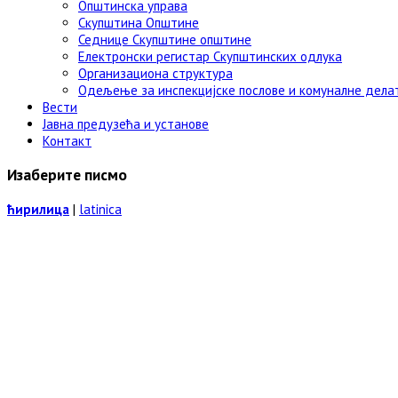
Општинска управа
Скупштина Општине
Седнице Скупштине општине
Електронски регистар Скупштинских одлука
Организациона структура
Одељење за инспекцијске послове и комуналне дела
Вести
Јавна предузећа и установе
Контакт
Изаберите писмо
ћирилица
|
latinica