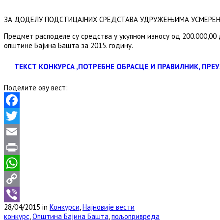
ЗА ДОДЕЛУ ПОДСТИЦАЈНИХ СРЕДСТАВА УДРУЖЕЊИМА УСМЕРЕНИМ 
Предмет расподеле су средства у укупном износу од 200.000,00 
општине Бајина Башта за 2015. годину.
ТЕКСТ КОНКУРСА ,ПОТРЕБНЕ ОБРАСЦЕ И ПРАВИЛНИК, ПРЕ
Поделите ову вест:
Facebook
Twitter
Email
Print
WhatsApp
Copy
28/04/2015 in
Конкурси
,
Најновије вести
Link
Viber
конкурс
,
Општина Бајина Башта
,
пољопривреда