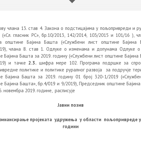
ову члана 13. став 4. Закона о подстицајима у пољопривреди и р
 («Сл. гласник РС», бр.10/2013, 142/2014, 103/2015 и 101/16 ), ч
а општине Бајина Башта («Службени лист општине Бајина 
019), члана 8. став 1. Одлуке о изменама и допунама Одлуке о
е Бајина Башта за 2019. годину («Службени лист општине Бајина 
019) и тачке
2.3.
шифра мере 102. Програма подршке за спр
ивредне политике и политике руралног развоја за подручје тер
е Бајина Башта за 2019. годину 01 број 320-1/2019 («Службе
е Бајина Башта», бр.4/019 и 9/2019), Председник општине Бајина
. новембра 2019. године, расписује
Јавни позив
финансирање
пројеката
удружења у области пољопривреде у
години