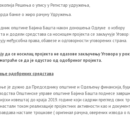
окопија Решења о упису у Регистар удружења,
врда банке о жиро рачуну Удружења.
дник општине Бајина Башта након доношења Одлуке о избору
ата и додели средстава са носиоцем пројекта се закључује Уговор 
ују међусобна права, обавезе и одговорности уговорених страна.
ају да се носилац пројекта не одазове закључењу Уговора у рок
сматраће се да је одустао од одобреног пројекта.
ање одобрених средстава
ње је дужно да Председнику општине и Одељењу финансија, буџ
водства Општинске управе општине Бајина Башта поднесе заврш
ијски извештај до краја 2019. године који садржи преглед свих т
у настали током реализације пројектних активности као и докумен
правдава настале трошкове ( оригинал рачуна, оверених извода о 