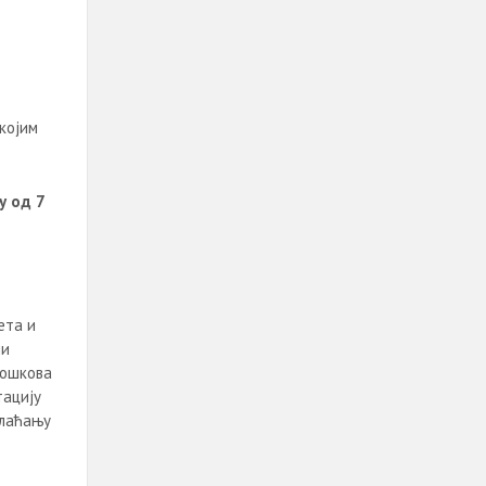
којим
у од 7
ета и
ни
рошкова
тацију
плаћању