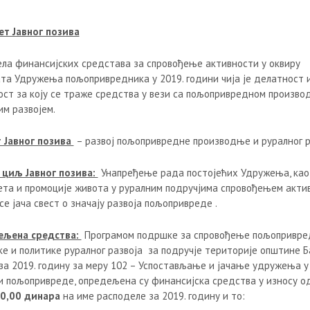
т Јавног позива
ела финансијских средстава за спровођење активности у оквиру
ата Удружења пољопривредника у 2019. години чија је делатност 
ост за коју се траже средства у вези са пољопривредном произво
им развојем.
 Јавног позива
– развој пољопривредне производње и руралног р
циљ Јавног позива:
Унапређење рада постојећих Удружења, ка
ета и промоције живота у руралним подручјима спровођењем акти
се јача свест о значају развоја пољопривреде .
ељена средства:
Програмом подршке за спровођење пољопривре
ке и политике руралног развоја за подручје територије општине Б
за 2019. годину за меру 102 – Успостављање и јачање удружења у
и пољопривреде, опредељена су финансијска средства у износу 
0,00 динара
на име расподеле за 2019. годину и то: