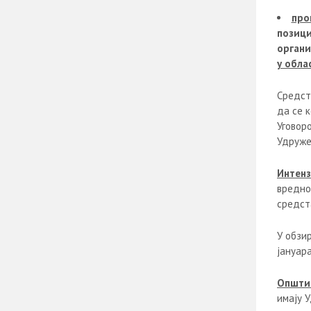
про
позици
органи
у обла
Средств
да се 
Уговор
Удруже
Интенз
вредно
средст
У обзир
јануара
Општи 
имају 