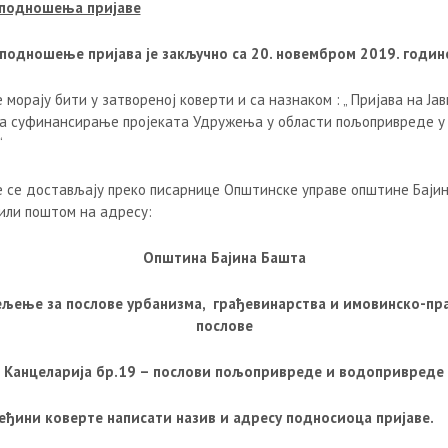
 подношења пријаве
 подношење пријава је закључно са 20. новембром 2019. годин
 морају бити у затвореној коверти и са назнаком : „ Пријава на Јав
за суфинансирање пројеката Удружења у области пољопривреде у 
“
е се достављају преко писарнице Општинске управе општине Баји
или поштом на адресу:
Општина Бајина Башта
љење за послове урбанизма, грађевинарства и имовинско-пр
послове
Канцеларија бр.19 – послови пољопривреде и водопривреде
еђини коверте написати назив и адресу подносиоца пријаве.