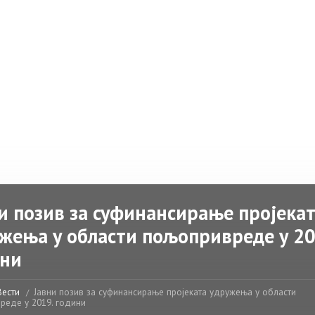
и позив за суфинансирање пројека
жења у области пољопривреде у 20
ини
Вести
Јавни позив за суфинансирање пројеката удружења у области
реде у 2019. години