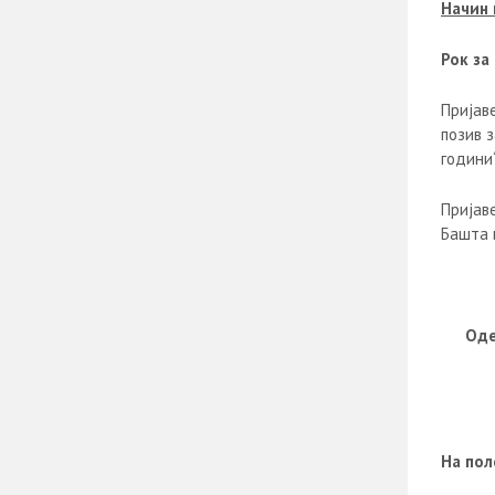
Начин
Рок за
Пријаве
позив 
години
Пријав
Башта 
Оде
На пол