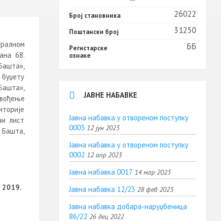
26022
Број становника
31250
Поштански број
уралном
ББ
Регистарске
лана 68.
ознаке
Башта»,
 буџету
Башта»,
ЈАВНЕ НАБАВКЕ
овођење
иторије
Јавна набавка у отвореном поступку
ни лист
0003
12 јун 2023
 Башта,
Јавна набавка у отвореном поступку
0002
12 апр 2023
Јавна набавка 0017
14 мар 2023
 2019.
Јавна набавка 12/23
28 феб 2023
Јавна набавка добара-наруџбеница
86/22
26 дец 2022