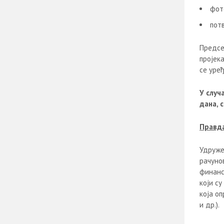
фот
пот
Предсе
пројек
се уређ
У случ
дана, 
Правд
Удруже
рачуно
финанс
који с
која о
и др.).