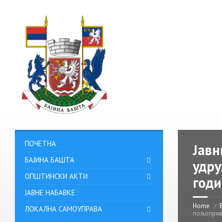
ПОЧЕТНА
Јавн
БАЈИНА БАШТА
удру
ОПШТИНСКИ АКТИ
год
ЈАВНЕ НАБАВКЕ
Home
ЛОКАЛНА САМОУПРАВА
пољоприв