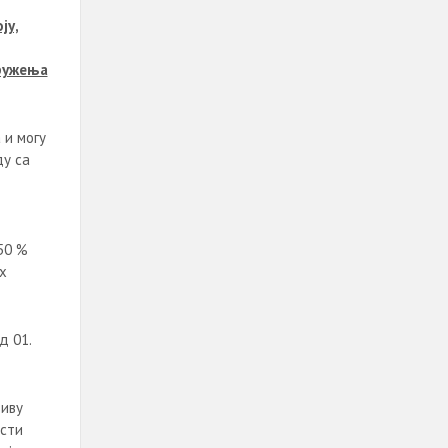
ју,
дружења
 и могу
ду са
50 %
х
д 01.
зиву
сти