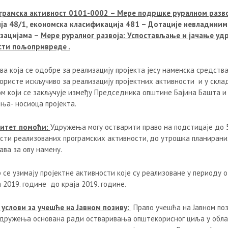
грамска активност 0101-0002 – Мере подршке руралном разво
ја 48/1, економска класификација 481 – Дотације невладиним
зацијама –
Мере руралног развоја: Успостављање и јачање у
сти пољопривреде .
а која се одобре за реализацију пројекта јесу наменска средства
користе искључиво за реализацију пројектних активности и у скла
ом који се закључује између Председника општине Бајина Башта и
ња- носиоца пројекта.
итет помоћи:
Удружења могу остварити право на подстицаје до 
сти реализованих програмских активности, до утрошка планирани
ава за ову намену.
 се узимају пројектне активности које су реализоване у периоду о
 2019. године до краја 2019. године.
услови за учешће на Јавном позиву:
Право учешћа на Јавном по
Удружења основана ради остваривања општекорисног циља у обла