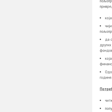
пољопр
привре
кој
чиј
пољопр
да с
других
фондов
кој
финанс
Одо
године
Потреб
чит
поп