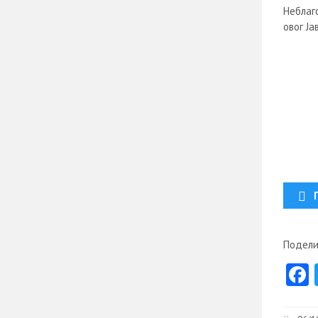
Неблаг
овог Ј
Подели