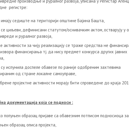
ивредне производње и руралног развоја, уписана у Регистар Агенц
дне регистре:
а имају седиште на територији општине Бајина Башта,
и се циљеви, дефинисани статутом/оснивачким актом, остварују у 
ивреде и руралног развоја,
е активности за чију реализацију се траже средства не финансира
 извора финансирања тј. да нису предмет конкурса других јавних
а,
а су испунила доспеле обавезе по раније одобреним захтевима
ираним од стране локалне самоуправе,
брене пројектне активности морају бити спроведене до краја 201
.
на документација која се подноси :
ко попуњен образац пријаве са обавезним потписом подносиоца за
уњен образац описа пројекта,