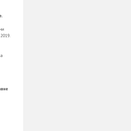
е.
ни
2019.
на
авне