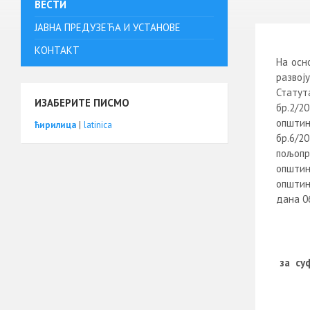
ВЕСТИ
ЈАВНА ПРЕДУЗЕЋА И УСТАНОВЕ
КОНТАКТ
На осн
развоју
Статут
ИЗАБЕРИТЕ ПИСМО
бр.2/2
општин
ћирилица
|
latinica
бр.6/2
пољопр
општин
општин
дана 06
за су