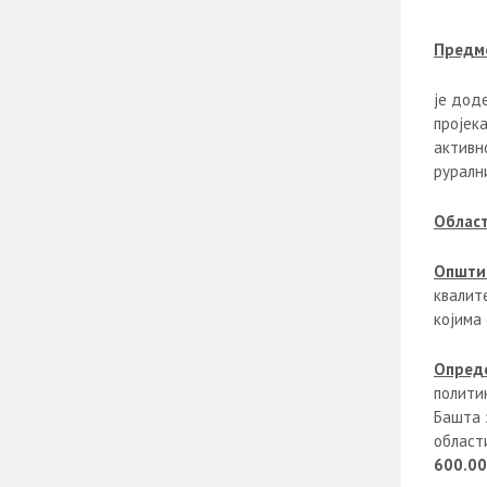
Предме
је дод
пројек
активн
руралн
Област
Општи 
квалит
којима 
Опред
полити
Башта 
област
600.00