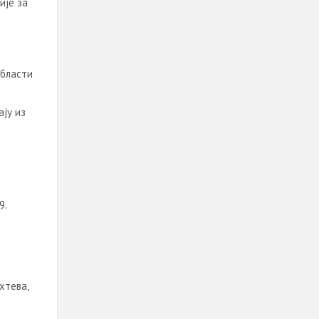
ије за
области
ју из
9.
хтева,