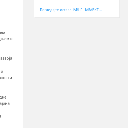
Погледајте остале ЈАВНЕ НАБАВКЕ...
или
дњом и
азвоја
о и
вности
дне
ајина
од