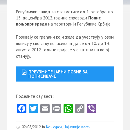
Републички завод за статистику од 1. октобра до
15. децембра 2012. године спроводи
Попис
пољопривреде
на територији Републике Србије.
Позивају се грађани који желе да учествују у овом
попису у својству пописивача да се од 10. до 14.
августа 2012. године пријаве у општини на којој
станују.
ПРЕУЗМИТЕ ЈАВНИ ПОЗИВ ЗА
ПОПИСИВАЧЕ
Поделите ову вест:
Fa
T
E
Pr
W
C
Vi
ce
w
m
in
ha
o
b
b
itt
ai
t
ts
py
er
02/08/2012 in
Конкурси
,
Најновије вести