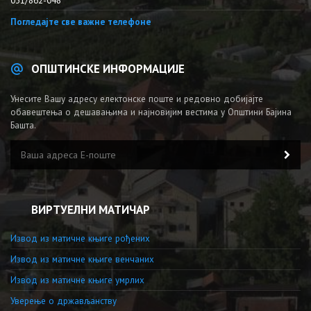
031/862-048
Погледајте све важне телефоне
ОПШТИНСКЕ ИНФОРМАЦИЈЕ
Унесите Вашу адресу електонске поште и редовно добијајте
обавештења о дешавањима и најновијим вестима у Општини Бајина
Башта.
ВИРТУЕЛНИ МАТИЧАР
Извод из матичне књиге рођених
Извод из матичне књиге венчаних
Извод из матичне књиге умрлих
Уверење о држављанству