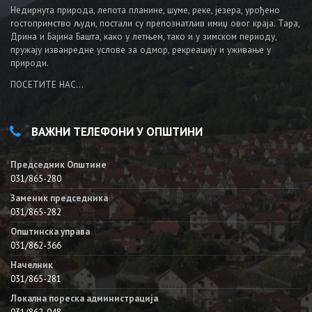
Недирнута природа, лепота планине, шуме, реке, језера, урођено
гостопримство људи, постали су препознатљив имиџ овог краја. Тара,
Дрина и Бајина Башта, како у летњем, тако и у зимском периоду,
пружају изванредне услове за одмор, рекреацију и уживање у
природи.
ПОСЕТИТЕ НАС...
ВАЖНИ ТЕЛЕФОНИ У ОПШТИНИ
Председник Општине
031/865-280
Заменик председника
031/865-282
Општинска управа
031/862-366
Начелник
031/865-281
Локална пореска администрација