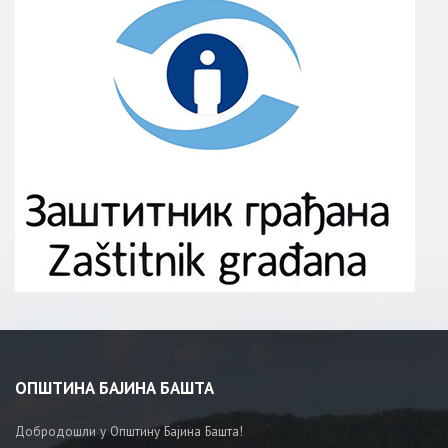
ОПШТИНА БАЈИНА БАШТА
Добродошли у Општину Бајина Башта!