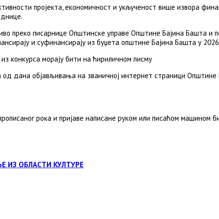
активности пројекта, економичност и укљученост више извора фин
еднице.
иво преко писарнице Општинске управе Општине Бајина Башта и п
нансирају и суфинансирају из буџета општине Бајина Башта у 2026.
е из конкурса морају бити на ћириличном писму
 од дана објављивања на званичној интернет страници Општине
рописаног рока и пријаве написане руком или писаћом машином б
Е ИЗ ОБЛАСТИ КУЛТУРЕ