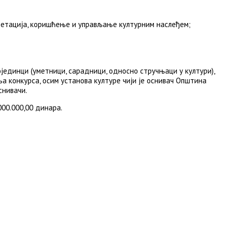
ретација, коришћење и управљање културним наслеђем;
јединци (уметници, сарадници, односно стручњаци у култури),
а конкурса, осим установа културе чији је оснивач Општина
снивачи.
00.000,00 динара.