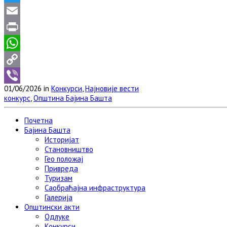
Twitter
Email
Print
WhatsApp
Copy
01/06/2026 in
Конкурси
,
Најновије вести
Link
Viber
конкурс
,
Општина Бајина Башта
Почетна
Бајина Башта
Историјат
Становништво
Гео положај
Привреда
Туризам
Саобраћајна инфраструктура
Галерија
Општински акти
Одлуке
Конкурси