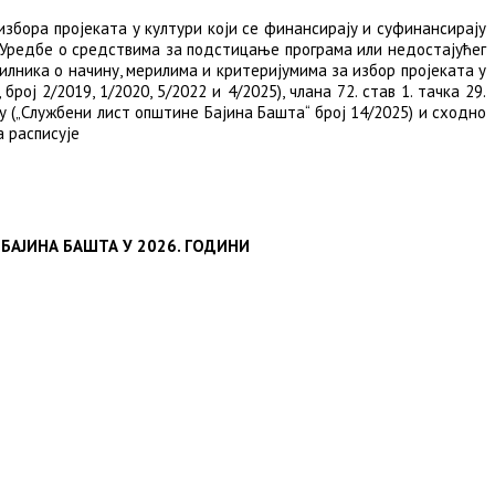
у избора пројеката у култури који се финансирају и суфинансирају
), Уредбе о средствима за подстицање програма или недостајућег
вилника о начину, мерилима и критеријумима за избор пројеката у
ј 2/2019, 1/2020, 5/2022 и 4/2025), члана 72. став 1. тачка 29.
ну („Службени лист општине Бајина Башта“ број 14/2025) и сходно
а расписује
БАЈИНА БАШТА У 2026. ГОДИНИ