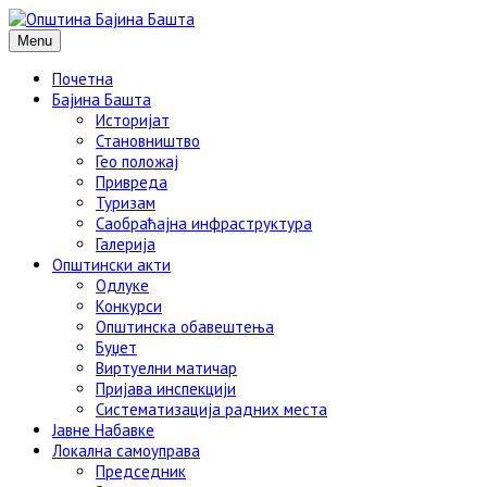
Menu
Почетна
Бајина Башта
Историјат
Становништво
Гео положај
Привреда
Туризам
Саобраћајна инфраструктура
Галерија
Општински акти
Одлуке
Конкурси
Општинска обавештења
Буџет
Виртуелни матичар
Пријава инспекцији
Систематизација радних места
Јавне Набавке
Локална самоуправа
Председник