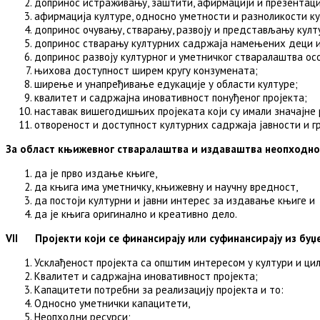
допринос истраживању, заштити, афирмацији и презентациј
афирмација културе, односно уметности и разноликости к
допринос очувању, стварању, развоју и представљању кул
допринос стварању културних садржаја намењених деци 
допринос развоју културног и уметничког стваралаштва ос
њихова доступност ширем кругу конзумената;
ширење и унапређивање едукације у области културе;
квалитет и садржајна иновативност понуђеног пројекта;
наставак вишегодишњих пројеката који су имали значајне
отвореност и доступност културних садржаја јавности и г
За област књижевног стваралаштва и издаваштва неопходно
да је прво издање књиге,
да књига има уметничку, књижевну и научну вредност,
да постоји културни и јавни интерес за издавање књиге и
да је књига оригинално и креативно дело.
VII Пројекти који се финансирају или суфинансирају из буџ
Усклађеност пројекта са општим интересом у култури и ци
Квалитет и садржајна иновативност пројекта;
Капацитети потребни за реализацију пројекта и то:
Односно уметнички капацитети,
Неопходни ресурси;