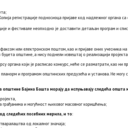
ета;
Копија регистрације подносиоца пријаве код надлежног органа са 
ције и фестивале неопходно је доставити детаљан програм и спис
 факсом или електронском поштом, као и пријаве оних учесника на 
џета општине, а нису поднели извештај о реализацији пројекта, 
су органа који је расписао конкурс, неће се разматрати, као ни пр
а планорм и програмом општинских предузећа и установа. Не могу 
а општине Бајина Башта морају да испуњавају следећа општа 
ројекта,
а грађанима и могућност њиховог масовног коришћења;
од следећих посебних мерила, и то
:
стваралаштва од локалног значаја;