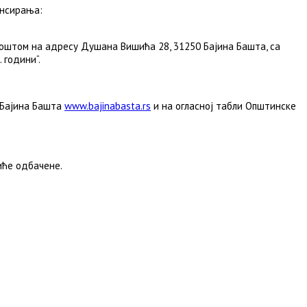
ансирања:
оштом на адресу Душана Вишића 28, 31250 Бајина Башта, са
 години“.
 Бајина Башта
www.bajinabasta.rs
и на огласној табли Општинске
иће одбачене.