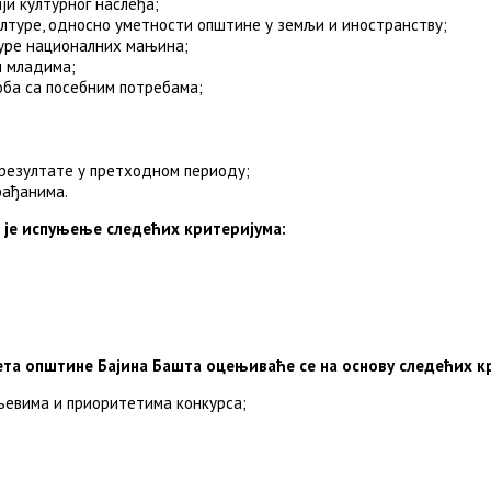
и културног наслеђа;
ултуре, односно уметности општине у земљи и иностранству;
туре националних мањина;
и младима;
оба са посебним потребама;
 резултате у претходном периоду;
рађанима.
 је испуњење следећих критеријума:
ета општине Бајина Башта оцењиваће се на основу следећих к
љевима и приоритетима конкурса;