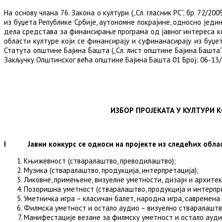
На основу члана 76. Закона о култури („Сл. гласник РС“, бр. 72/
из буџета Републике Србије, аутономне покрајине, односно једи
дела средстава за финансирање програма од јавног интереса која
области културе који се финансирају и суфинанасирају из буџета
Статута општине Бајина Башта („Сл. лист општине Бајина Башта“,
Закључку Општинског већа општине Бајина Башта 01 Број: 06-13/
ИЗБОР ПРОЈЕКАТА У КУЛТУРИ 
I
Јавни конкурс се односи на пројекте из следећих обла
Књижевност (стваралаштво, преводилаштво);
Музика (стваралаштво, продукција, интерпретација);
Ликовне, примењене, визуелне уметности, дизајн и архитек
Позоришна уметност (стваралаштво, продукција и интерпре
Уметничка игра – класичан балет, народна игра, савремена
Филмска уметност и остало аудио – визуелно стваралаштв
Манифестације везане за филмску уметност и остало ауди