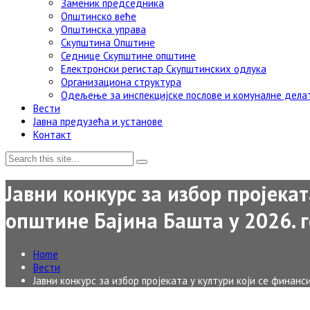
Заменик председника
Општинско веће
Општинска управа
Скупштина Општине
Седнице Скупштине општине
Електронски регистар Скупштинских одлука
Организациона структура
Одељење за инспекцијске послове и комуналне дела
Вести
Јавна предузећа и установе
Контакт
Јавни конкурс за избор пројекат
општине Бајина Башта у 2026. 
Home
Вести
Јавни конкурс за избор пројеката у култури који се финанс