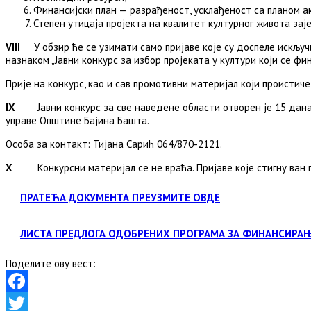
Финансијски план — разрађеност, усклађеност са планом 
Степен утицаја пројекта на квалитет културног живота зај
VIII
У обзир ће се узимати само пријаве које су доспеле искључ
назнаком „Јавни конкурс за избор пројеката у култури који се фи
Прије на конкурс, као и сав промотивни материјал који проистич
IX
Јавни конкурс за све наведене области отворен је 15 дана
управе Општине Бајина Башта.
Особа за контакт: Тијана Сарић 064/870-2121.
X
Конкурсни материјал се не враћа. Пријаве које стигну ван п
ПРАТЕЋА ДОКУМЕНТА ПРЕУЗМИТЕ ОВДЕ
ЛИСТА ПРЕДЛОГА ОДОБРЕНИХ ПРОГРАМА ЗА ФИНАНСИРАЊ
Поделите ову вест:
Facebook