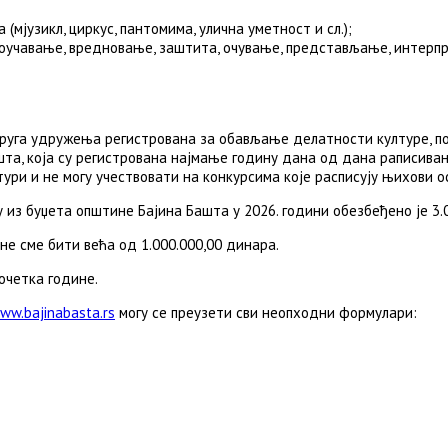
мјузикл, циркус, пантомима, улична уметност и сл.);
оучавање, вредновање, заштита, очување, представљање, интерп
друга удружења регистрована за обављање делатности културе, по
ашта, која су регистрована најмање годину дана од дана раписивањ
тури и не могу учествовати на конкурсима које расписују њихови о
з буџета општине Бајина Башта у 2026. години обезбеђено је 3.0
е сме бити већа од 1.000.000,00 динара.
очетка године.
ww.bajinabasta.rs
могу се преузети сви неопходни формулари: