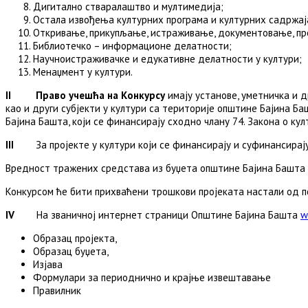
Дигитално стваралаштво и мултимедија;
Остала извођења културних програма и културних садржаја (
Откривање, прикупљање, истраживање, документовање, пр
Библиотечко – информационе делатности;
Научноистраживачке и едукативне делатности у култури;
Менаџмент у култури.
II Право учешћа на Конкурсу
имају установе, уметничка и 
као и други субјекти у култури са територије општине Бајина Б
Бајина Башта, који се финансирају сходно члану 74. Закона о кул
III
За пројекте у култури који се финансирају и суфинансирају и
Вредност тражених средстава из буџета општине Бајина Башта н
Конкурсом ће бити прихваћени трошкови пројеката настали од п
IV
На званичној интернет страници Општине Бајина Башта
w
Образац пројекта,
Образац буџета,
Изјава
Формулари за периоднично и крајње извештавање
Правилник