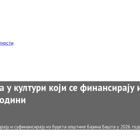
тности
а у култури који се финансирају
години
ирају и суфинансирају из буџета општине Бајина Башта у 2026. го