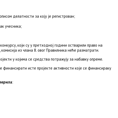
описом делатности за коју је регистрован;
ак учесника;
конкурсу, који су у претходној години остварили право на
комисија из члана 8. овог Правилника неће разматрати.
ојекти у којима се средства потражују за набавку опреме.
се финансирати исте пројекте активности које се финансираку
мерила
: