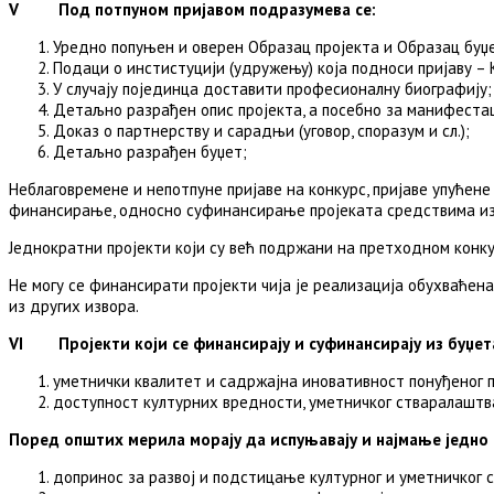
V
Под потпуном пријавом подразумева се:
Уредно попуњен и оверен Образац пројекта и Образац буџ
Подаци о инстистуцији (удружењу) која подноси пријаву – 
У случају појединца доставити професионалну биографију;
Детаљно разрађен опис пројекта, а посебно за манифеста
Доказ о партнерству и сарадњи (уговор, споразум и сл.);
Детаљно разрађен буџет;
Неблаговремене и непотпуне пријаве на конкурс, пријаве упућене
финансирање, односно суфинансирање пројеката средствима из бу
Једнократни пројекти који су већ подржани на претходном конкур
Не могу се финансирати пројекти чија је реализација обухваћен
из других извора.
VI Пројекти који се финансирају и суфинансирају из буџет
уметнички квалитет и садржајна иновативност понуђеног п
доступност културних вредности, уметничког стваралаштв
Поред општих мерила морају да испуњавају и најмање једно 
допринос за развој и подстицање културног и уметничког 