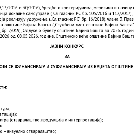
2009,13/2016 и 30/2016), Уредбе о критеријумима, мерилима и начин
ница локалне самоуправе („Сл. гласник РС“бр. 105/2016 и 112/2017
 реализују удружења („Сл. гласник РС“ бр. 16/2018), члана 3. Пра
 општине Бајина Башта („Службени лист општине Бајина Башта“, бро
 бр. 2/019), Одлуке о буџету општине Бајина Башта за 2026. годи
2026 од 08.05.2026. године, Општинско веће општине Бајина Башт
ЈАВНИ КОНКУРС
ЗА
КОЈИ СЕ ФИНАНСИРАЈУ И СУФИНАНСИРАЈУ ИЗ БУЏЕТА ОПШТИНЕ 
сти:
тура;
тација);
 игра (стваралаштво, продукција и интерпретација);
о;
о – визуелно стваралаштво;