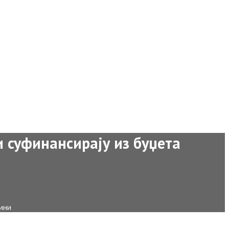
 и суфинансирају из буџета
дини