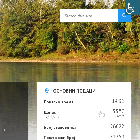
ОСНОВНИ ПОДАЦИ
14:31
Локално време
35°C
Данас
4m/s
07/08/2026
26022
Број становника
ката
31250
Поштански број