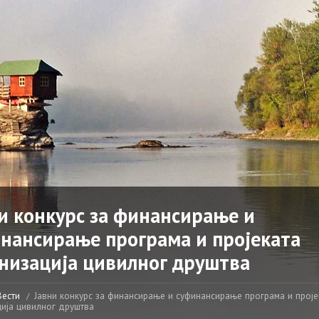
и конкурс за финансирање и
нансирање програма и пројеката
низација цивилног друштва
Вести
Јавни конкурс за финансирање и суфинансирање програма и проје
ија цивилног друштва