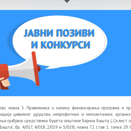
ову члана 3. Правилника о начину финансирања програма и пр
зација цивилног друштва, непрофитних и неполитичких организ
ња грађана средствима буџета општине Бајина Башта („Сл.лист 
Башта“, бр. 4/017, 4/018, 2/019 и 5/019), члана 72. став 1. тачка 29.