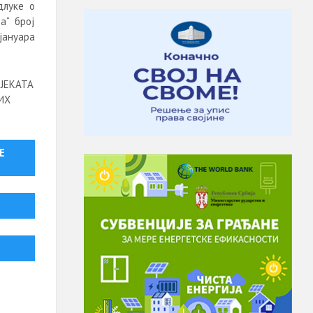
длуке о
а“ број
јануара
ЈЕКАТА
ИХ
Е