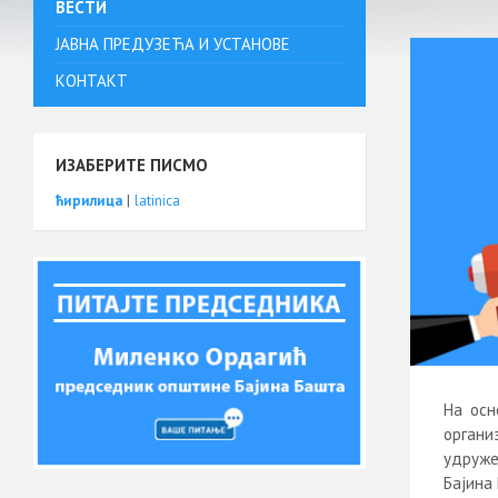
ВЕСТИ
ЈАВНА ПРЕДУЗЕЋА И УСТАНОВЕ
КОНТАКТ
ИЗАБЕРИТЕ ПИСМО
ћирилица
|
latinica
На осн
органи
удруже
Бајина 