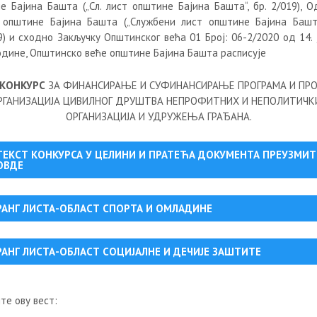
е Бајина Башта („Сл. лист општине Бајина Башта“, бр. 2/019), О
 општине Бајина Башта („Службени лист општине Бајина Башт
9) и сходно Закључку Општинског већа 01 Број: 06-2/2020 од 14. 
године, Општинско веће општине Бајина Башта расписује
 КОНКУРС
ЗА ФИНАНСИРАЊЕ И СУФИНАНСИРАЊЕ ПРОГРАМА И ПРО
РГАНИЗАЦИЈА ЦИВИЛНОГ ДРУШТВА НЕПРОФИТНИХ И НЕПОЛИТИЧК
ОРГАНИЗАЦИЈА И УДРУЖЕЊА ГРАЂАНА.
ТЕКСТ КОНКУРСА У ЦЕЛИНИ И ПРАТЕЋА ДОКУМЕНТА ПРЕУЗМИТ
ОВДЕ
РАНГ ЛИСТА-ОБЛАСТ СПОРТА И ОМЛАДИНЕ
РАНГ ЛИСТА-ОБЛАСТ СОЦИЈАЛНЕ И ДЕЧИЈЕ ЗАШТИТЕ
те ову вест: