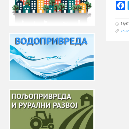
16/0
конк