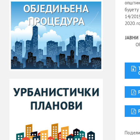
општин
буџету
14/201
2020. 
ЈАВНИ
О
Подели