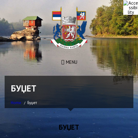
MENU
БУЏЕТ
Home
Буџет
БУЏЕТ