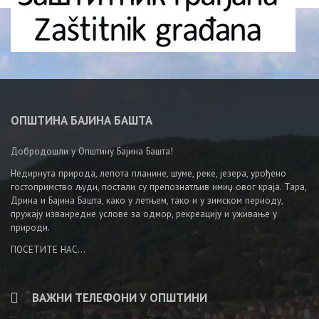
ОПШТИНА БАЈИНА БАШТА
Добродошли у Општину Бајина Башта!
Недирнута природа, лепота планине, шуме, реке, језера, урођено
гостопримство људи, постали су препознатљив имиџ овог краја. Тара,
Дрина и Бајина Башта, како у летњем, тако и у зимском периоду,
пружају изванредне услове за одмор, рекреацију и уживање у
природи.
ПОСЕТИТЕ НАС...
ВАЖНИ ТЕЛЕФОНИ У ОПШТИНИ