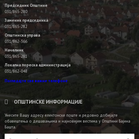
Председник Општине
031/865-280
Заменик председника
031/865-282
Општинска управа
031/862-366
Начелник
031/865-281
Локална пореска администрација
031/862-048
Погледајте све важне телефоне
ОПШТИНСКЕ ИНФОРМАЦИЈЕ
Унесите Вашу адресу електонске поште и редовно добијајте
обавештења о дешавањима и најновијим вестима у Општини Бајина
Башта.