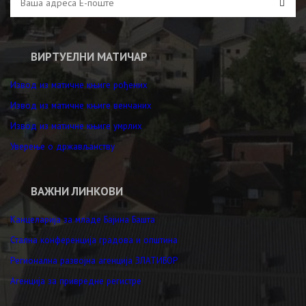
ВИРТУЕЛНИ МАТИЧАР
Извод из матичне књиге рођених
Извод из матичне књиге венчаних
Извод из матичне књиге умрлих
Уверење о држављанству
ВАЖНИ ЛИНКОВИ
Канцеларија за младе Бајина Башта
Стална конференција градова и општина
Регионална развојна агенција ЗЛАТИБОР
Агенција за привредне регистре