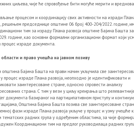
ижних циљева, чије ће спровођење бити могуће мерити и вреднова
ављање процесом и координацију свих активности на изради План
а, решењем председнице општине 06 број 400-204/2022. године, и
рдинациони тим за израду Плана развоја општине Бајина Башта з
029. године, као основни формални организациони формат који ус
и процес израде документа.
 области и право учешћа на јавном позиву
и општина Бајина Башта на прави начин укључила све заинтересов
 у процес израде Плана развоја, неопходно је идентификовати и
иковати заинтересоване стране, односно спровести анализу
ресованих страна. С тим у вези у циљу креирања што релевантније
јег документa базираног на партиципативном приступу и контину
тацијама, Општина Бајина Башта позива све заинтересоване стран
ремној фази израде Плана развоја укључе у процес и узму учешће 
и тематских радних група у одређеним областима, за чије форми
адужен Координациони тим на предлог руководилаца радних група