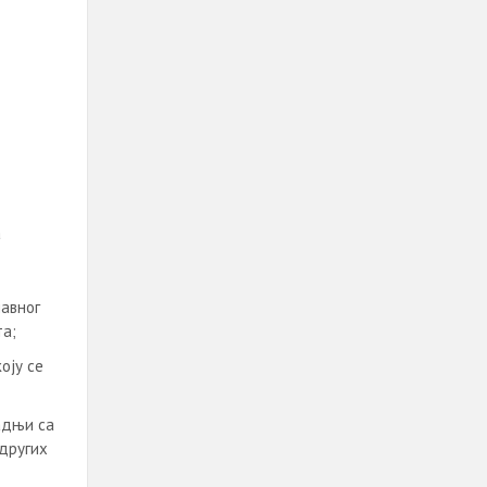
а
јавног
та;
оју се
адњи са
 других