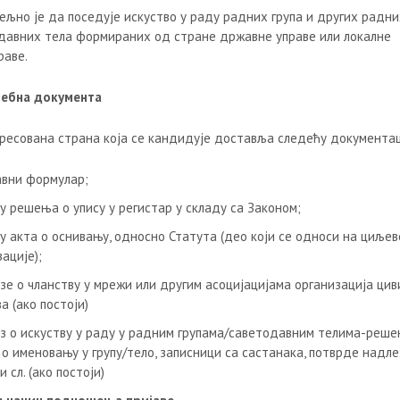
ељно је да поседује искуство у раду радних група и других радни
давних тела формираних од стране државне управе или локалне
раве.
ебна документа
ресована страна која се кандидује доставља следећу документац
авни формулар;
у решења о упису у регистар у складу са Законом;
у акта о оснивању, односно Статута (део који се односи на циљев
ације);
зе о чланству у мрежи или другим асоцијацијама организација цив
 (ако постоји)
з о искуству у раду у радним групама/саветодавним телима-реше
 о именовању у групу/тело, записници са састанака, потврде надл
и сл. (ако постоји)