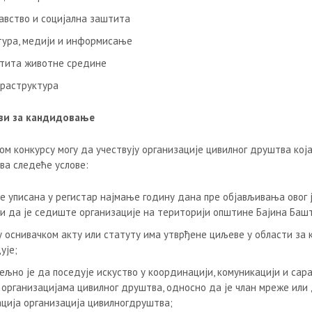
авство и социјална заштита
тура, медији и информисање
тита животне средине
раструктура
ви за кандидовање
ом конкурсу могу да учествују организације цивилног друштва кој
ва следеће услове:
е уписана у регистар најмање годину дана пре објављивања овог 
 и да је седиште организације на територији општине Бајина Баш
 оснивачком акту или статуту има утврђене циљеве у области за к
ује;
ељно је да поседује искуство у координацији, комуникацији и сар
 организацијама цивилног друштва, односно да је члан мреже или
ација организација цивилногдруштва;