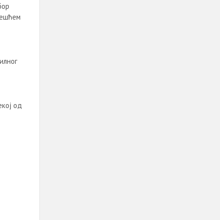
бор
чешћем
илног
екој од