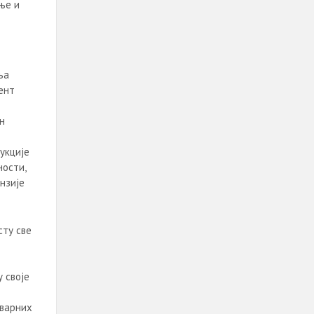
ње и
ља
ент
н
укције
ости,
нзије
сту све
 своје
тварних