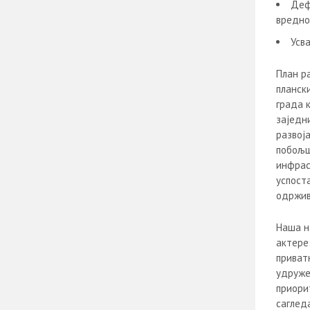
Деф
вредно
Усв
План р
планск
града 
заједн
развој
побољш
инфрас
успост
одржив
Наша н
актере
приват
удруже
приори
саглед