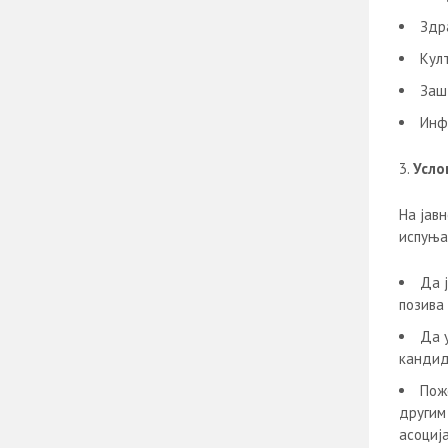
Здр
Кул
Заш
Инф
Усло
На јавн
испуња
Да ј
позива
Да у
кандид
Пож
другим
асоциј