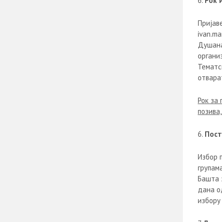
Рок 
Пријав
ivan.m
Душана
органи
Тематс
отварат
Рок за
позива
Пост
Избор 
групам
Башта 
дана о
избору