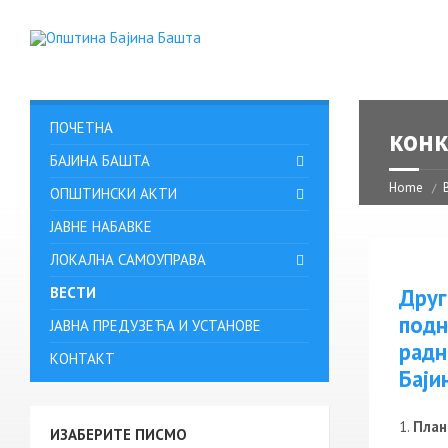
ПОЧЕТНА
конк
БАЈИНА БАШТА
Home
ОПШТИНСКИ АКТИ
ЈАВНЕ НАБАВКЕ
ЛОКАЛНА САМОУПРАВА
ВЕСТИ
Друг
подн
ЈАВНА ПРЕДУЗЕЋА И УСТАНОВЕ
радн
КОНТАКТ
Баји
План
ИЗАБЕРИТЕ ПИСМО