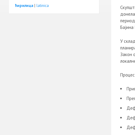
ћирилица
|
latinica
Скупшт
донела
период 
Бајина 
У склад
планира
Закон 
локалне
Процес
При
Пре
Деф
Деф
Деф