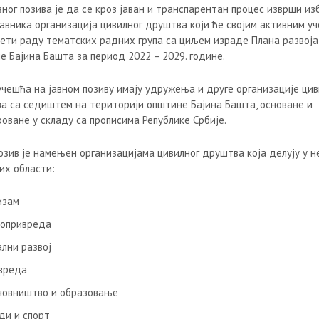
ног позива је да се кроз јаван и транспарентан процес изврши из
авника организација цивилног друштва који ће својим активним у
ети раду тематских радних група са циљем израде Плана развоја
е Бајина Башта за период 2022 – 2029. године.
учешћа на јавном позиву имају удружења и друге организације цив
а са седиштем на територији општине Бајина Башта, основане и
оване у складу са прописима Републике Србије.
озив је намењен организацијама цивилног друштва којa делују у н
их области:
изам
опривреда
ални развој
вреда
новништво и образовање
ди и спорт