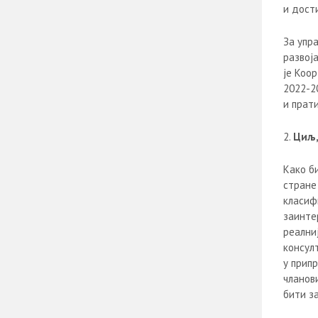
и дост
За упр
развој
је Коо
2022-2
и прат
Циљ,
Како б
стране
класиф
заинте
реални
консул
у прип
чланов
бити з