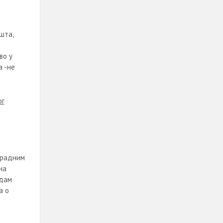
шта,
во у
а -не
ог
 радним
на
едам
а о