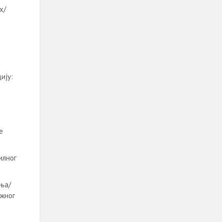
х/
ију:
е
илног
ња/
ежног