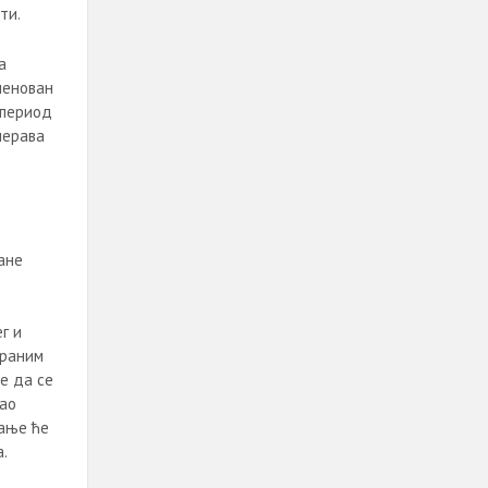
ти.
а
менован
апериод
мерава
ане
г и
ираним
е да се
као
рање ће
.