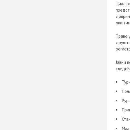
Циљ јав
предст
доприн
општин
Право 
друштв
регистр
Јавни п
следећ
Тур
Пољ
Рур
При
Ста
Мла