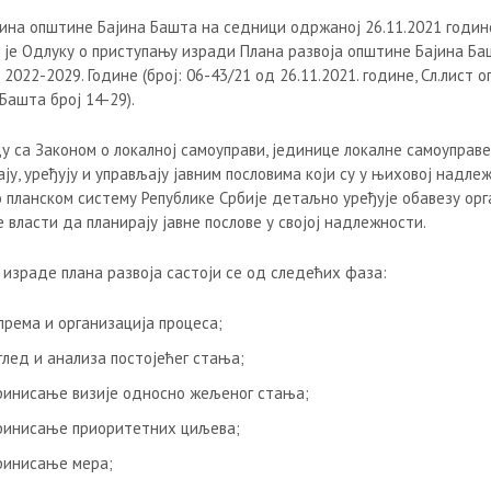
ина општине Бајина Башта на седници одржаној 26.11.2021 годин
 је Одлуку о приступању изради Плана развоја општине Бајина Ба
2022-2029. Године (број: 06-43/21 од 26.11.2021. године, Сл.лист 
Башта број 14-29).
у са Законом о локалној самоуправи, јединице локалне самоуправе 
ју, уређују и управљају јавним пословима који су у њиховој надле
о планском систему Републике Србије детаљно уређује обавезу орг
 власти да планирају јавне послове у својој надлежности.
 израде плана развоја састоји се од следећих фаза:
према и организација процеса;
глед и анализа постојећег стања;
инисање визије односно жељеног стања;
инисање приоритетних циљева;
инисање мера;