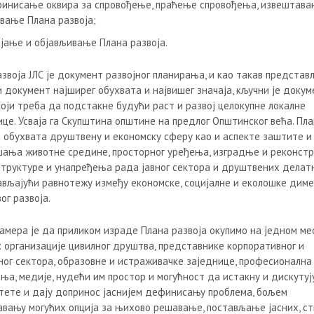
инисање оквира за спровођење, праћење спровођења, извештава
вање Плана развоја;
ајање и објављивање Плана развоја.
азвоја ЈЛС је документ развојног планирања, и као такав представ
и документ најширег обухвата и највишег значаја, кључни је докум
који треба да подстакне будући раст и развој целокупне локалне
ице. Усваја га Скупштина општине на предлог Општинског већа. Пла
а обухвата друштвену и економску сферу као и аспекте заштите и
ања животне средине, просторног уређења, изградње и реконстр
труктуре и унапређења рада јавног сектора и друштвених делатн
ављајући равнотежу између економске, социјалне и еколошке диме
ог развоја.
амера је да приликом израде Плана развоја окупимо на једном ме
: организације цивилног друштва, представнике корпоративног и
ног сектора, образовне и истраживачке заједнице, професионална
ња, медије, нудећи им простор и могућност да истакну и дискутују
тете и дају допринос јаснијем дефинисању проблема, бољем
авању могућих опција за њихово решавање, постављање јасних, с