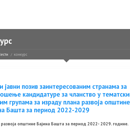
урс
Вести
конкурс
и јавни позив заинтересованим странама за
ошење кандидатуре за чланство у тематск
им групама за израду плана развоја општине
на Башта за период 2022-2029
 развоја општине Бајина Башта за период 2022- 2029. године.