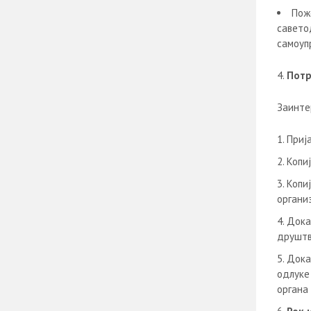
Пож
савето
самоуп
Потр
Заинте
Приј
Копиј
Копиј
организ
Дока
друштва
Дока
одлуке
органа 