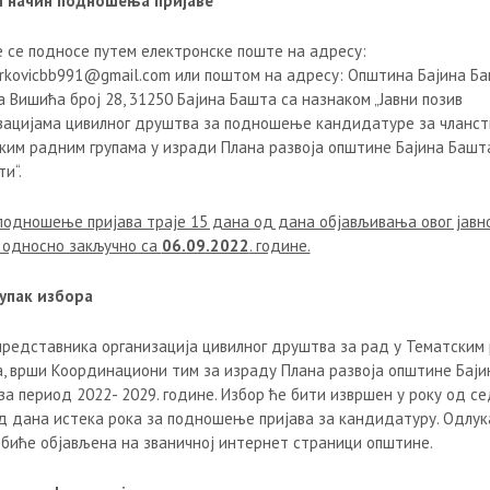
и начин подношења пријаве
е се подносе путем електронске поште на адресу:
arkovicbb991@gmail.com или поштом на адресу: Општина Бајина Ба
 Вишића број 28, 31250 Бајина Башта са назнаком „Јавни позив
зацијама цивилног друштва за подношење кандидатуре за чланст
ким радним групама у изради Плана развоја општине Бајина Башт
и“.
 подношење пријава траје 15 дана од дана објављивања овог јавн
, односно закључно са
06.09.2022
. године.
упак избора
представника организација цивилног друштва за рад у Тематским
а, врши Координациони тим за израду Плана развоја општине Баји
за период 2022- 2029. године. Избор ће бити извршен у року од с
д дана истека рока за подношење пријава за кандидатуру. Одлук
 биће објављена на званичној интернет страници општине.