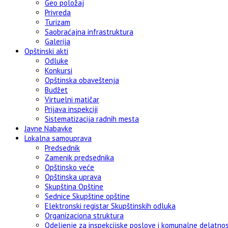
Geo položaj
Privreda
Turizam
Saobraćajna infrastruktura
Galerija
Opštinski akti
Odluke
Konkursi
Opštinska obaveštenja
Budžet
Virtuelni matičar
Prijava inspekciji
Sistematizacija radnih mesta
Javne Nabavke
Lokalna samouprava
Predsednik
Zamenik predsednika
Opštinsko veće
Opštinska uprava
Skupština Opštine
Sednice Skupštine opštine
Elektronski registar Skupštinskih odluka
Organizaciona struktura
Odeljenje za inspekcijske poslove i komunalne delatnos