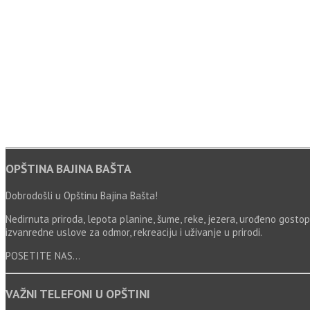
OPŠTINA BAJINA BAŠTA
Dobrodošli u Opštinu Bajina Bašta!
Nedirnuta priroda, lepota planine, šume, reke, jezera, urođeno gostopr
izvanredne uslove za odmor, rekreaciju i uživanje u prirodi.
POSETITE NAS...
VAŽNI TELEFONI U OPŠTINI