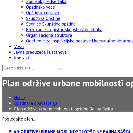
Zamenik predsednika
Opštinsko veće
Opštinska uprava
Skupština Opštine
Sednice Skupštine opštine
Elektronski registar Skupštinskih odluka
Organizaciona struktura
Odeljenje za inspekcijske poslove i komunalne delatnos
Vesti
Javna preduzeća i ustanove
Kontakt
Plan održive urbane mobilnosti o
Home
Opštinska obaveštenja
Plan održive urbane mobilnosti opštine Bajina Bašta
Pogledajte plan…
PLAN ODRŽIVE URBANE MOBILNOSTI OPŠTINE BAJINA BAŠTA