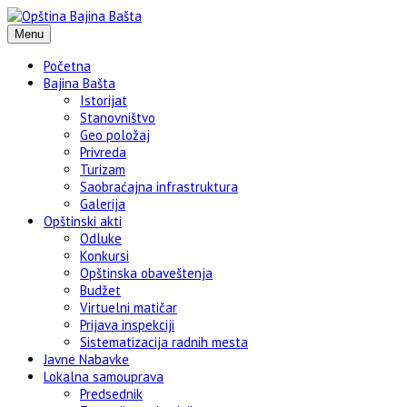
Menu
Početna
Bajina Bašta
Istorijat
Stanovništvo
Geo položaj
Privreda
Turizam
Saobraćajna infrastruktura
Galerija
Opštinski akti
Odluke
Konkursi
Opštinska obaveštenja
Budžet
Virtuelni matičar
Prijava inspekciji
Sistematizacija radnih mesta
Javne Nabavke
Lokalna samouprava
Predsednik