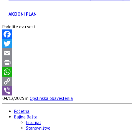
AKCIONI PLAN
Podelite ovu vest:
Facebook
Twitter
Email
Print
WhatsApp
Copy
04/12/2025 in
Opštinska obaveštenja
Link
Viber
Početna
Bajina Bašta
Istorijat
Stanovništvo