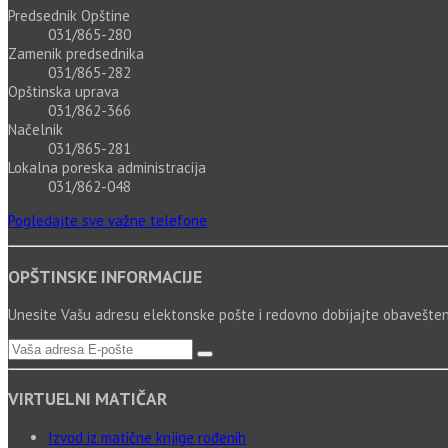
Predsednik Opštine
031/865-280
Zamenik predsednika
031/865-282
Opštinska uprava
031/862-366
Načelnik
031/865-281
Lokalna poreska administracija
031/862-048
Pogledajte sve važne telefone
OPŠTINSKE INFORMACIJE
Unesite Vašu adresu elektonske pošte i redovno dobijajte obaveštenj
VIRTUELNI MATIČAR
Izvod iz matične knjige rođenih