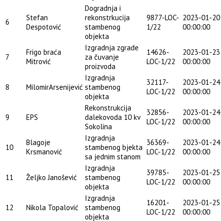
Dogradnja i
Stefan
rekonstrkucija
9877-LOC-
2023-01-20
6
Despotović
stambenog
1/22
00:00:00
objekta
Izgradnja zgrade
Frigo braća
14626-
2023-01-23
7
za čuvanje
Mitrović
LOC-1/22
00:00:00
proizvoda
Izgradnja
32117-
2023-01-24
8
MilomirArsenijević
stambenog
LOC-1/22
00:00:00
objekta
Rekonstrukcija
32856-
2023-01-24
9
EPS
dalekovoda 10 kv
LOC-1/22
00:00:00
Sokolina
Izgradnja
Blagoje
36369-
2023-01-24
10
stambenog bjekta
Krsmanović
LOC-1/22
00:00:00
sa jednim stanom
Izgradnja
39785-
2023-01-25
11
Željko Janošević
stambenog
LOC-1/22
00:00:00
objekta
Izgradnja
16201-
2023-01-25
12
Nikola Topalović
stambenog
LOC-1/22
00:00:00
objekta