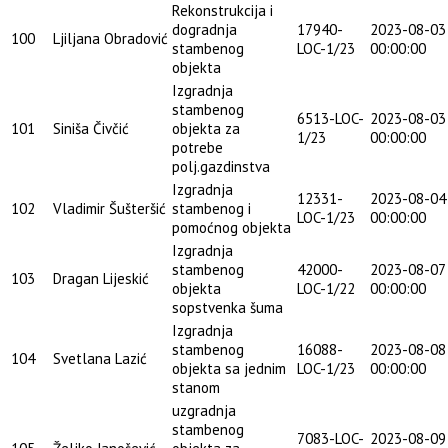
Rekonstrukcija i
dogradnja
17940-
2023-08-03
100
Ljiljana Obradović
stambenog
LOC-1/23
00:00:00
objekta
Izgradnja
stambenog
6513-LOC-
2023-08-03
101
Siniša Čivčić
objekta za
1/23
00:00:00
potrebe
polj.gazdinstva
Izgradnja
12331-
2023-08-04
102
Vladimir Šušteršić
stambenog i
LOC-1/23
00:00:00
pomoćnog objekta
Izgradnja
stambenog
42000-
2023-08-07
103
Dragan Lijeskić
objekta
LOC-1/22
00:00:00
sopstvenka šuma
Izgradnja
stambenog
16088-
2023-08-08
104
Svetlana Lazić
objekta sa jednim
LOC-1/23
00:00:00
stanom
uzgradnja
stambenog
7083-LOC-
2023-08-09