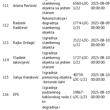
stambenog
6560-LOC-
2023-08-09
111
Jelena Pavlović
objekta sa jednim
1/22
00:00:00
stanom
Rekonstrukcija i
Radomir
dogradnja
1774-LOC-
2023-08-09
112
Radičević
stambenog
1/23
00:00:00
objekta
Izgradnja
2322-LOC-
2023-08-10
113
Rajko Ordagić
stambenog
1/22
00:00:00
objekta
Izgradnja
Vladimir
stambenog
1727-LOC-
2023-08-10
114
Jakovljević
objekta sa jednim
1/22
00:00:00
stanom
Izgradnja
40739-
2023-08-10
115
Sanja Vranjković
pomoćnog objekta
LOC-1/22
00:00:00
-betonski šaht
Izgradnja
podzemnog
19867-
2023-08-10
116
EPS
kablovskog voda 1
LOC-1/23
00:00:00
kv
dogradnja i