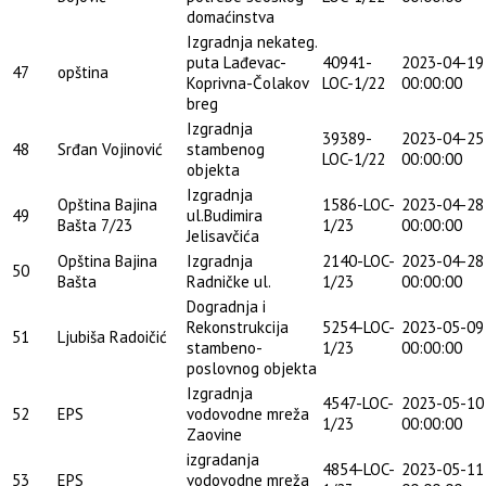
domaćinstva
Izgradnja nekateg.
puta Lađevac-
40941-
2023-04-19
47
opština
Koprivna-Čolakov
LOC-1/22
00:00:00
breg
Izgradnja
39389-
2023-04-25
48
Srđan Vojinović
stambenog
LOC-1/22
00:00:00
objekta
Izgradnja
Opština Bajina
1586-LOC-
2023-04-28
49
ul.Budimira
Bašta 7/23
1/23
00:00:00
Jelisavčića
Opština Bajina
Izgradnja
2140-LOC-
2023-04-28
50
Bašta
Radničke ul.
1/23
00:00:00
Dogradnja i
Rekonstrukcija
5254-LOC-
2023-05-09
51
Ljubiša Radoičić
stambeno-
1/23
00:00:00
poslovnog objekta
Izgradnja
4547-LOC-
2023-05-10
52
EPS
vodovodne mreža
1/23
00:00:00
Zaovine
izgradanja
4854-LOC-
2023-05-11
53
EPS
vodovodne mreža