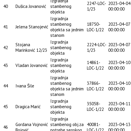
Izgradnja
2247-LOC-
2023-04-04
40
Dušica Jovanović
stambenog
1/23
00:00:00
objekta
Izgradnja
stambenog
18750-
2023-04-07
41
Jelena Stanojević
objekta sa jednim
LOC-1/22
00:00:00
stanom
Izgradnja
Stojana
2224-LOC-
2023-04-07
42
stambenog
Marinković 12/23
1/23
00:00:00
objekta
Izgradnja
14861-
2023-04-10
43
Vladan Jovanović
stambenog
LOC-1/22
00:00:00
objekta
Izgradnja
stambenog
37866-
2023-04-10
44
Ivana Šile
objekta sa jednim
LOC-1/22
00:00:00
stanom
Izgradnja
35058-
2023-04-11
45
Dragica Marić
stambenog
LOC-1/22
00:00:00
objekta
Izgradnja
Gordana Vojnović
stambenog obj.za
40081-
2023-04-13
46
Bojović
potrebe seoskog
LOC-1/22
00:00:00