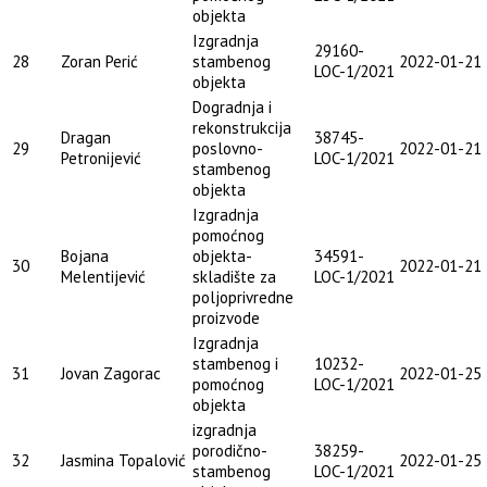
objekta
Izgradnja
29160-
28
Zoran Perić
stambenog
2022-01-21
LOC-1/2021
objekta
Dogradnja i
rekonstrukcija
Dragan
38745-
29
poslovno-
2022-01-21
Petronijević
LOC-1/2021
stambenog
objekta
Izgradnja
pomoćnog
Bojana
objekta-
34591-
30
2022-01-21
Melentijević
skladište za
LOC-1/2021
poljoprivredne
proizvode
Izgradnja
stambenog i
10232-
31
Jovan Zagorac
2022-01-25
pomoćnog
LOC-1/2021
objekta
izgradnja
porodično-
38259-
32
Jasmina Topalović
2022-01-25
stambenog
LOC-1/2021