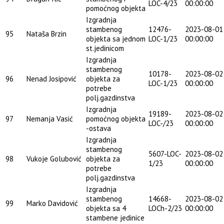
LOC-4/23
00:00:00
pomoćnog objekta
Izgradnja
stambenog
12476-
2023-08-01
95
Nataša Brzin
objekta sa jednom
LOC-1/23
00:00:00
st.jedinicom
Izgradnja
stambenog
10178-
2023-08-02
96
Nenad Josipović
objekta za
LOC-1/23
00:00:00
potrebe
polj.gazdinstva
Izgradnja
19189-
2023-08-02
97
Nemanja Vasić
pomoćnog objekta
LOC-/23
00:00:00
-ostava
Izgradnja
stambenog
5607-LOC-
2023-08-02
98
Vukoje Golubović
objekta za
1/23
00:00:00
potrebe
polj.gazdinstva
Izgradnja
stambenog
14668-
2023-08-02
99
Marko Davidović
objekta sa 4
LOCh-2/23
00:00:00
stambene jedinice