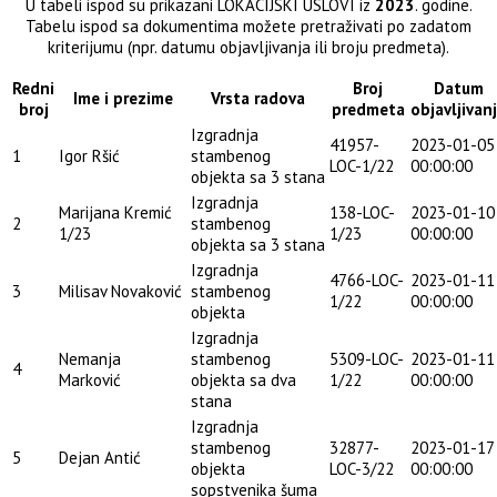
U tabeli ispod su prikazani LOKACIJSKI USLOVI iz
2023
. godine.
Tabelu ispod sa dokumentima možete pretraživati po zadatom
kriterijumu (npr. datumu objavljivanja ili broju predmeta).
Redni
Broj
Datum
Ime i prezime
Vrsta radova
broj
predmeta
objavljivan
Izgradnja
41957-
2023-01-05
1
Igor Ršić
stambenog
LOC-1/22
00:00:00
objekta sa 3 stana
Izgradnja
Marijana Kremić
138-LOC-
2023-01-10
2
stambenog
1/23
1/23
00:00:00
objekta sa 3 stana
Izgradnja
4766-LOC-
2023-01-11
3
Milisav Novaković
stambenog
1/22
00:00:00
objekta
Izgradnja
Nemanja
stambenog
5309-LOC-
2023-01-11
4
Marković
objekta sa dva
1/22
00:00:00
stana
Izgradnja
stambenog
32877-
2023-01-17
5
Dejan Antić
objekta
LOC-3/22
00:00:00
sopstvenika šuma