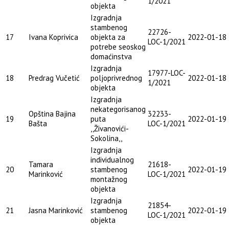
1/2021
objekta
Izgradnja
stambenog
22726-
17
Ivana Koprivica
objekta za
2022-01-18
LOC-1/2021
potrebe seoskog
domaćinstva
Izgradnja
17977-LOC-
18
Predrag Vučetić
poljoprivrednog
2022-01-18
1/2021
objekta
Izgradnja
nekategorisanog
Opština Bajina
32233-
19
puta
2022-01-19
Bašta
LOC-1/2021
,,Živanovići-
Sokolina,,
Izgradnja
individualnog
Tamara
21618-
20
stambenog
2022-01-19
Marinković
LOC-1/2021
montažnog
objekta
Izgradnja
21854-
21
Jasna Marinković
stambenog
2022-01-19
LOC-1/2021
objekta