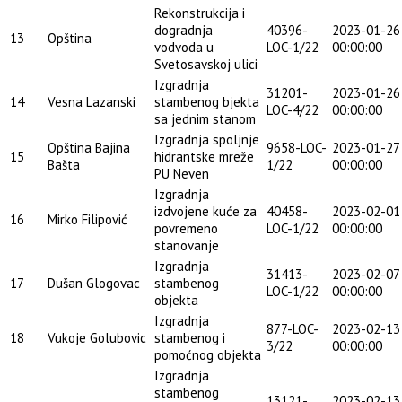
Rekonstrukcija i
dogradnja
40396-
2023-01-26
13
Opština
vodvoda u
LOC-1/22
00:00:00
Svetosavskoj ulici
Izgradnja
31201-
2023-01-26
14
Vesna Lazanski
stambenog bjekta
LOC-4/22
00:00:00
sa jednim stanom
Izgradnja spoljnje
Opština Bajina
9658-LOC-
2023-01-27
15
hidrantske mreže
Bašta
1/22
00:00:00
PU Neven
Izgradnja
izdvojene kuće za
40458-
2023-02-01
16
Mirko Filipović
povremeno
LOC-1/22
00:00:00
stanovanje
Izgradnja
31413-
2023-02-07
17
Dušan Glogovac
stambenog
LOC-1/22
00:00:00
objekta
Izgradnja
877-LOC-
2023-02-13
18
Vukoje Golubovic
stambenog i
3/22
00:00:00
pomoćnog objekta
Izgradnja
stambenog
13121-
2023-02-13