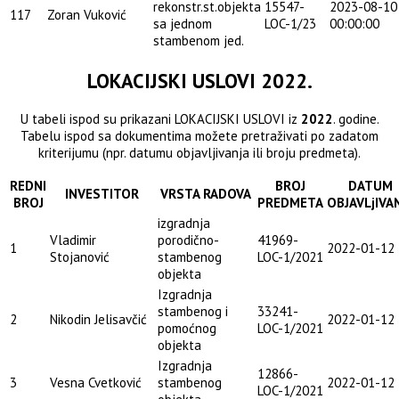
rekonstr.st.objekta
15547-
2023-08-10
117
Zoran Vuković
sa jednom
LOC-1/23
00:00:00
stambenom jed.
LOKACIJSKI USLOVI 2022.
U tabeli ispod su prikazani LOKACIJSKI USLOVI iz
2022
. godine.
Tabelu ispod sa dokumentima možete pretraživati po zadatom
kriterijumu (npr. datumu objavljivanja ili broju predmeta).
REDNI
BROJ
DATUM
INVESTITOR
VRSTA RADOVA
BROJ
PREDMETA
OBJAVLjIVA
izgradnja
Vladimir
porodično-
41969-
1
2022-01-12
Stojanović
stambenog
LOC-1/2021
objekta
Izgradnja
stambenog i
33241-
2
Nikodin Jelisavčić
2022-01-12
pomoćnog
LOC-1/2021
objekta
Izgradnja
12866-
3
Vesna Cvetković
stambenog
2022-01-12
LOC-1/2021