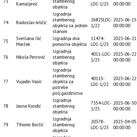
73
stambenog
Kamaljević
LOC-1/23
00:00:00
objekta
Izgradnja
stambenog
26825LOC-
2023-06-15
74
Radoslav Jeličić
objekta sa jednim
1/22
00:00:00
stanom
Svetlana Ilić
Izgradnja dva
11474-
2023-06-21
75
Marček
pomoćna objekta
LOC-1/23
00:00:00
Izgradnja
4011-LOC-
2023-06-22
76
Nikola Petrović
stambenog
1/23
00:00:00
objekta
Izgradnja
stambenog
40115-
2023-06-22
77
Vujadin Vasić
objekta za
LOC-1/22
00:00:00
potrebe
polj.gazdinstva
Izgradnja
7354-LOC-
2023-06-30
78
Jasna Kondić
stambenog
1/23
00:00:00
objekta
Izgradnja
20378-
2023-04-05
79
Tihomir Borčić
stambenog
LOC-1/23
00:00:00
objekta