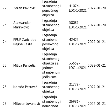
Izgradnja
stambenog i
41074-
22
Zoran Pavlović
2022-01-20
pomoćnog
LOC-1/2021
objekta
Izgradnja
Aleksandar
30081-
23
stambenog
2022-01-20
Marinković
LOC-1/2021
objekta
Izgradnja
PPUP Zarić doo
stambeno-
42423-
24
2022-01-21
Bajina Bašta
poslovnog
LOC-1/2021
objekta
Izgradnja
stambenog
objekta sa
33659-
25
Milica Pantelić
2022-01-21
jednom
LOC-1/2021
stambenom
jedinicom
Izgradnja
21778-
26
Nataša Petrović
stambenog
2022-01-21
LOC-1/2021
objekta
Izgradnja
stambenog i
26981-
27
Milovan Jovanović
2022-01-21
pomoćnog
LOC-1/2021