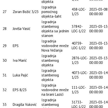
objekta
Izgradnja
438-LOC-
2023-03-08
27
Zoran Božić 3/23
pomoćnog
1/23
00:00:00
objekta-šaht
Izgradnja
stambenog
37842-
2023-03-13
28
Joviša Vasić
objekta sa jednim
LOC-1/22
00:00:00
stanom
Izgradnja
40759-
2023-03-13
29
EPS
vodovodne mreže
LOC-1/22
00:00:00
Nova Vežanja
Izgradnja
2876-LOC-
2023-03-13
30
Iva Marić
stambenog
1/23
00:00:00
objekta
Izgradnja
4073-LOC-
2023-03-14
31
Luka Pajić
stambenog
1/23
00:00:00
objekta
Izgradnja
111-LOC-
2023-03-14
32
EPS 8/23
vodovodne mreže
1/23
00:00:00
na brani Lazići
Izgradnja
31733-
2023-03-14
33
Dragiša Vuković
stambenog
LOC-1/22
00:00:00