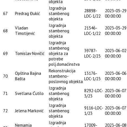
objekta
Izgradnja
28898-
2023-05-29
67
Predrag Đukić
stambenog
LOC-1/22
00:00:00
objekta
Izgradnja
Vladan
21546-
2023-05-29
68
stambenog
Timotijević
LOC-1/22
00:00:00
objekta
Izgradnja
stambenog
39787-
2023-06-02
69
Tomislav Novičić
objekta za
LOC-2/23
00:00:00
potrebe
polj.domaćinstva
Rekonstrukcija
Opština Bajina
13176-
2023-06-06
70
stambeno-
Bašta
LOC-1/23
00:00:00
poslovnog objekta
Izgradnja
8292-LOC-
2023-06-07
71
Svetlana Ćutilo
stambenog
3/23
00:00:00
objekta
Izgradnja
9116-LOC-
2023-06-07
72
Jelena Marković
stambenog
1/23
00:00:00
objekta
Izgradnja
Nemamja
17009-
2023-06-08