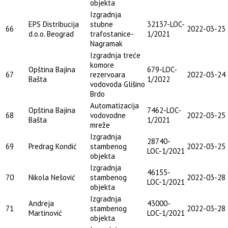
objekta
Izgradnja
EPS Distribucija
stubne
32137-LOC-
66
2022-03-23
d.o.o. Beograd
trafostanice-
1/2021
Nagramak
Izgradnja treće
komore
Opština Bajina
679-LOC-
67
rezervoara
2022-03-24
Bašta
1/2022
vodovoda Glišino
Brdo
Automatizacija
Opština Bajina
7462-LOC-
68
vodovodne
2022-03-25
Bašta
1/2021
mreže
Izgradnja
28740-
69
Predrag Kondić
stambenog
2022-03-25
LOC-1/2021
objekta
Izgradnja
46155-
70
Nikola Nešović
stambenog
2022-03-28
LOC-1/2021
objekta
Izgradnja
Andreja
43000-
71
stambenog
2022-03-28
Martinović
LOC-1/2021
objekta