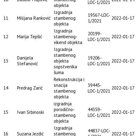
LOC-1/2021
objekta
Izgradnja
19567-LOC-
11
Milijana Ranković
stambenog
2022-01-17
1/2021
objekta
Izgradnja
20199-
12
Marija Tepšić
stambenog-
2022-01-17
LOC-1/2021
vikend objekta
Izgradnja
stambenog
Danijela
19206-
13
objekta
2022-01-17
Stefanović
LOC-1/2021
sopstvenika
šuma
Rekonstrukcija i
snacija
39445-
14
Predrag Zarić
2022-01-17
stambenog
LOC-1/2021
objekta
izgradnja
porodično-
44359-
15
Ivan Srbinoski
2022-01-17
stambenog
LOC-1/2021
objekta
Izgradnja
44837-LOC-
16
Suzana Jezdić
stambenog
2022-01-17