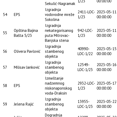
1/23
00:00:00
Sekulić-Nagramak
Izgradnja
2411-LOC-
2023-05-11
54
EPS
vodovodne mreže
1/23
00:00:00
Sokolina
Izgradnja
Opština Bajina
nekategorisanog
942-LOC-
2023-05-11
55
Bašta 5/23
puta Mitrovac-
1/23
00:00:00
Banjska stena
Izgradnja
40990-
2023-05-15
56
Olivera Pavlović
stambenog
LOC-1/22
00:00:00
objekta
Izgradnja
12549-
2023-05-16
57
Milisav Janković
stambenog
LOC-1/23
00:00:00
objekta
Izmeštanje
nadzemnog
2932-LOC-
2023-05-17
58
EPS
niskonaponskog
1/23
00:00:00
voda-Draksin
Izgradnja
13955-
2023-05-22
59
Jelena Rajić
stambenog
LOC-1/23
00:00:00
objekta
Dogradnja