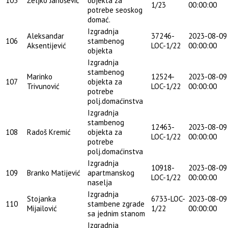
105
Željko Janošević
objekta za
1/23
00:00:00
potrebe seoskog
domać.
Izgradnja
Aleksandar
37246-
2023-08-09
106
stambenog
Aksentijević
LOC-1/22
00:00:00
objekta
Izgradnja
stambenog
Marinko
12524-
2023-08-09
107
objekta za
Trivunović
LOC-1/22
00:00:00
potrebe
polj.domaćinstva
Izgradnja
stambenog
12463-
2023-08-09
108
Radoš Kremić
objekta za
LOC-1/22
00:00:00
potrebe
polj.domaćinstva
Izgradnja
10918-
2023-08-09
109
Branko Matijević
apartmanskog
LOC-1/22
00:00:00
naselja
Izgradnja
Stojanka
6733-LOC-
2023-08-09
110
stambene zgrade
Mijailović
1/22
00:00:00
sa jednim stanom
Izgradnja