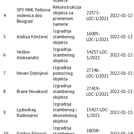
objekta
Rekonstrukcija
SPV MHE Patkova
objekta sa
22573-
4
vodenica doo
2022-01-12
promenom
LOC-1/2021
Beograd
namene
Izgradnja
16005-
5
Aleksa Klinčević
stambenog
2022-01-12
LOC-1/2021
objekta
Izgradnja
Velibor
34257-LOC-
6
stambenog
2022-01-12
Aleksandrić
1/2021
objekta
Izgradnja
27246-
7
Neven Dobrijević
pomoćnog
2022-01-13
LOC-1/2021
objekta
Izgradnja
27419-
8
Brane Novaković
stambenog
2022-01-13
LOC-1/2021
objekta
Izgradnja
Ljubodrag
stambenog i
15427-LOC-
9
2022-01-13
Radivojević
ekonomskog
1/2021
objekta
Izgradnja
18038-
10
Dalibor Filipović
stambenog
2022-01-14