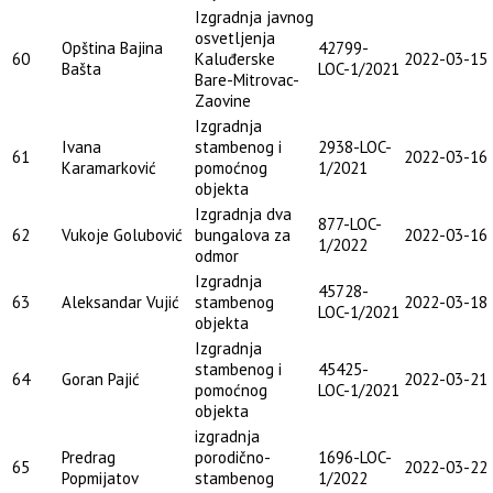
Izgradnja javnog
osvetljenja
Opština Bajina
42799-
60
Kaluđerske
2022-03-15
Bašta
LOC-1/2021
Bare-Mitrovac-
Zaovine
Izgradnja
Ivana
stambenog i
2938-LOC-
61
2022-03-16
Karamarković
pomoćnog
1/2021
objekta
Izgradnja dva
877-LOC-
62
Vukoje Golubović
bungalova za
2022-03-16
1/2022
odmor
Izgradnja
45728-
63
Aleksandar Vujić
stambenog
2022-03-18
LOC-1/2021
objekta
Izgradnja
stambenog i
45425-
64
Goran Pajić
2022-03-21
pomoćnog
LOC-1/2021
objekta
izgradnja
Predrag
porodično-
1696-LOC-
65
2022-03-22
Popmijatov
stambenog
1/2022