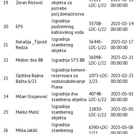
19
Zoran Ristović
objekta za
LOC-1/22
00:00:00
potrebe
polj.domaćinstva
Izgradnja
35708-
2023-02-14
20
EPS
podzemnog
LOC-1/22
00:00:00
kablovskog voda
Izgradnja
Natalija _Tipold
36445-
2023-02-17
21
stambenog
Redza
LOC-1/22
00:00:00
objekta
36098-
2023-02-21
22
Miobor doo BB
Izgradnja STS BB
LOC-1/22
00:00:00
Izgradnja komore-
Opština Bajina
rezervoara za
1073-LOC-
2023-02-23
23
Bašta 6/23
vodosnabdevanje
1/23
00:00:00
Plana
Izgradnja dva
40748-
2023-03-01
24
Milan Stojanović
stambena objekta
LOC-1/22
00:00:00
Izgradnja
22830-
2023-03-03
25
Marko Matić
stambenog
LOC-1/22
00:00:00
objekta
Izgradnja
6390-LOC-
2023-03-06
26
Milka Jakšić
stambenog
1/22
00:00:00