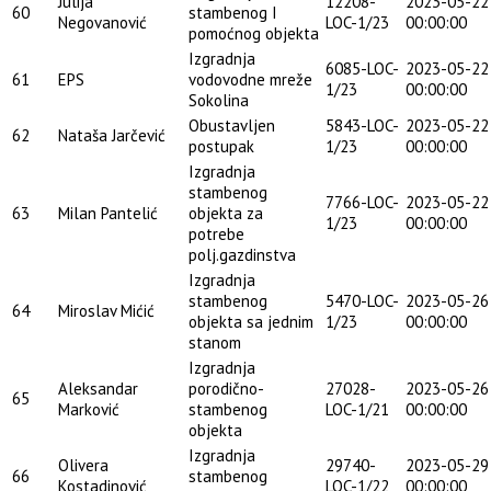
Julija
12208-
2023-05-22
60
stambenog I
Negovanović
LOC-1/23
00:00:00
pomoćnog objekta
Izgradnja
6085-LOC-
2023-05-22
61
EPS
vodovodne mreže
1/23
00:00:00
Sokolina
Obustavljen
5843-LOC-
2023-05-22
62
Nataša Jarčević
postupak
1/23
00:00:00
Izgradnja
stambenog
7766-LOC-
2023-05-22
63
Milan Pantelić
objekta za
1/23
00:00:00
potrebe
polj.gazdinstva
Izgradnja
stambenog
5470-LOC-
2023-05-26
64
Miroslav Mićić
objekta sa jednim
1/23
00:00:00
stanom
Izgradnja
Aleksandar
porodično-
27028-
2023-05-26
65
Marković
stambenog
LOC-1/21
00:00:00
objekta
Izgradnja
Olivera
29740-
2023-05-29
66
stambenog
Kostadinović
LOC-1/22
00:00:00