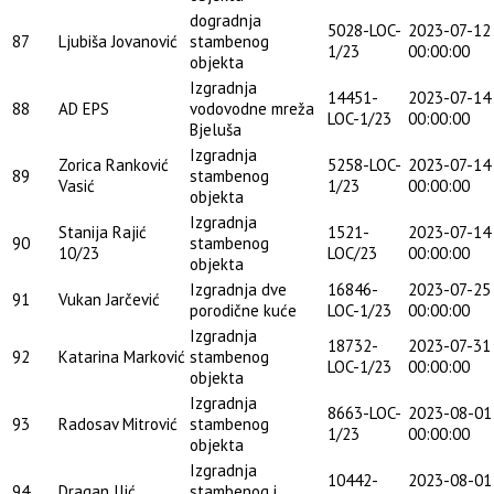
dogradnja
5028-LOC-
2023-07-12
87
Ljubiša Jovanović
stambenog
1/23
00:00:00
objekta
Izgradnja
14451-
2023-07-14
88
AD EPS
vodovodne mreža
LOC-1/23
00:00:00
Bjeluša
Izgradnja
Zorica Ranković
5258-LOC-
2023-07-14
89
stambenog
Vasić
1/23
00:00:00
objekta
Izgradnja
Stanija Rajić
1521-
2023-07-14
90
stambenog
10/23
LOC/23
00:00:00
objekta
Izgradnja dve
16846-
2023-07-25
91
Vukan Jarčević
porodične kuće
LOC-1/23
00:00:00
Izgradnja
18732-
2023-07-31
92
Katarina Marković
stambenog
LOC-1/23
00:00:00
objekta
Izgradnja
8663-LOC-
2023-08-01
93
Radosav Mitrović
stambenog
1/23
00:00:00
objekta
Izgradnja
10442-
2023-08-01
94
Dragan Ilić
stambenog i