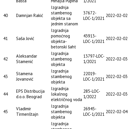
Bašta
Mihajla Pupina
1/2021
Izgradnja
stambenog
37672-
40
Damnjan Rakić
2022-02-02
objekta sa
LOC-1/2021
jednim stanom
Izgradnja
pomoćnog
43913-
41
Saša Jović
2022-02-02
objekta-
LOC-1/2021
betonski šaht
Izgradnja
Aleksandar
13797-LOC-
42
stambenog
2022-02-03
Stamenić
1/2021
objekta
Izgradnja
Stamena
22019-
43
stambenog
2022-02-03
Jovanović
LOC-1/2021
objekta
Izgradnja
EPS Distribucija
285-LOC-
44
lokalnog
2022-02-03
d.o.o. Beograd
1/2022
električnog voda
Izgradnja
Vladimir
26945-
45
stambenog
2022-02-04
Tirmenštajn
LOC-1/2021
objekta
Izgradnja