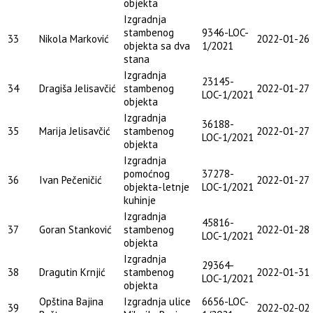
objekta
Izgradnja
stambenog
9346-LOC-
33
Nikola Marković
2022-01-26
objekta sa dva
1/2021
stana
Izgradnja
23145-
34
Dragiša Jelisavčić
stambenog
2022-01-27
LOC-1/2021
objekta
Izgradnja
36188-
35
Marija Jelisavčić
stambenog
2022-01-27
LOC-1/2021
objekta
Izgradnja
pomoćnog
37278-
36
Ivan Pečeničić
2022-01-27
objekta-letnje
LOC-1/2021
kuhinje
Izgradnja
45816-
37
Goran Stanković
stambenog
2022-01-28
LOC-1/2021
objekta
Izgradnja
29364-
38
Dragutin Krnjić
stambenog
2022-01-31
LOC-1/2021
objekta
Opština Bajina
Izgradnja ulice
6656-LOC-
39
2022-02-02