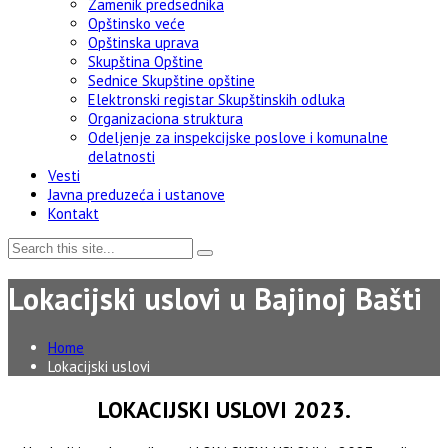
Zamenik predsednika
Opštinsko veće
Opštinska uprava
Skupština Opštine
Sednice Skupštine opštine
Elektronski registar Skupštinskih odluka
Organizaciona struktura
Odeljenje za inspekcijske poslove i komunalne
delatnosti
Vesti
Javna preduzeća i ustanove
Kontakt
Lokacijski uslovi u Bajinoj Bašti
Home
Lokacijski uslovi
LOKACIJSKI USLOVI 2023.