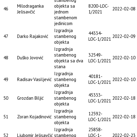
stambenog
Milodraganka
objekta sa
8200-LOC-
46
2022-02-08
Jelisavčić
jednom
1/2021
stambenom
jedinicom
Izgradnja
44334-
47
Darko Rajaković
stambenog
2022-02-09
LOC-1/2021
objekta
Izgradnja
stambenog
32549-
48
Duško Jovović
2022-02-10
objekta sa dva
LOC-1/2021
stana
Izgradnja
40181-
49
Radisav Vasiljević
stambenog
2022-02-10
LOC-1/2021
objekta
Izgradnja
45333-
50
Grozdan Biljić
stambenog
2022-02-18
LOC-1/2021
objekta
Izgradnja
12592-
51
Zoran Kojadinović
stambenog
2022-02-18
LOC-1/2021
objekta
Izgradnja
25858-
52
Ljubomir Jelisavčić
stambenog
LOC-1-
2022-02-23