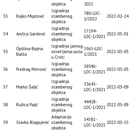
objekta
2021
Izgradnja
780-LOC-
53
Rajko Mijatović
stambenog
2022-02-24
1/2022
objekta
Izgradnja
17194-
54
Ančica Gardović
stambenog
2022-03-01
LOC-1/2021
objekta
Izgradnja javnog
Opština Bajina
3563-LOC-
55
osvetljenja puta
2022-03-03
Bašta
1/2021
u Crvici
Izgradnja
39596-
56
Predrag Petrović
stambenog
2022-03-03
LOC-1/2021
objekta
Izgradnja
33643-
57
Marko Šašić
stambenog
2022-03-09
LOC-1/2021
objekta
Izgradnja
44418-
58
Ružica Pajić
stambenog
2022-03-09
LOC-1/2021
objekta
Adaptacija
34781-
59
Slavko Blagojević
stambenog
2022-03-15
LOC-1/2021
objekta