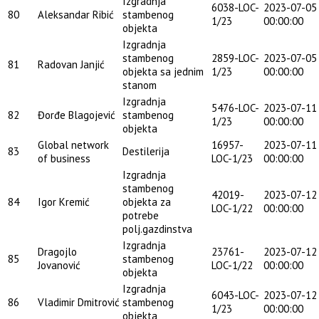
Izgradnja
6038-LOC-
2023-07-05
80
Aleksandar Ribić
stambenog
1/23
00:00:00
objekta
Izgradnja
stambenog
2859-LOC-
2023-07-05
81
Radovan Janjić
objekta sa jednim
1/23
00:00:00
stanom
Izgradnja
5476-LOC-
2023-07-11
82
Đorđe Blagojević
stambenog
1/23
00:00:00
objekta
Global network
16957-
2023-07-11
83
Destilerija
of business
LOC-1/23
00:00:00
Izgradnja
stambenog
42019-
2023-07-12
84
Igor Kremić
objekta za
LOC-1/22
00:00:00
potrebe
polj.gazdinstva
Izgradnja
Dragojlo
23761-
2023-07-12
85
stambenog
Jovanović
LOC-1/22
00:00:00
objekta
Izgradnja
6043-LOC-
2023-07-12
86
Vladimir Dmitrović
stambenog
1/23
00:00:00
objekta