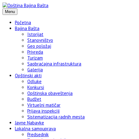
Menu
Početna
Bajina Bašta
Istorijat
Stanovništvo
Geo položaj
Privreda
Turizam
Saobraćajna infrastruktura
Galerija
Opštinski akti
Odluke
Konkursi
Opštinska obaveštenja
Budžet
Virtuelni matičar
Prijava inspekciji
Sistematizacija radnih mesta
Javne Nabavke
Lokalna samouprava
Predsednik