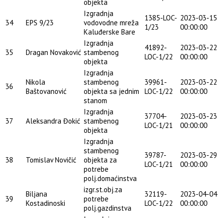
objekta
Izgradnja
1385-LOC-
2023-03-15
34
EPS 9/23
vodovodne mreža
1/23
00:00:00
Kaluđerske Bare
Izgradnja
41892-
2023-03-22
35
Dragan Novaković
stambenog
LOC-1/22
00:00:00
objekta
Izgradnja
Nikola
stambenog
39961-
2023-03-22
36
Baštovanović
objekta sa jednim
LOC-1/22
00:00:00
stanom
Izgradnja
37704-
2023-03-23
37
Aleksandra Đokić
stambenog
LOC-1/21
00:00:00
objekta
Izgradnja
stambenog
39787-
2023-03-29
38
Tomislav Novičić
objekta za
LOC-1/21
00:00:00
potrebe
polj.domaćinstva
izgr.st.obj.za
Biljana
32119-
2023-04-04
39
potrebe
Kostadinoski
LOC-1/22
00:00:00
polj.gazdinstva