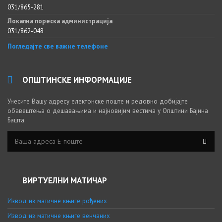
031/865-281
Локална пореска администрација
031/862-048
Погледајте све важне телефоне
ОПШТИНСКЕ ИНФОРМАЦИЈЕ
Унесите Вашу адресу електонске поште и редовно добијајте
обавештења о дешавањима и најновијим вестима у Општини Бајина
Башта.
ВИРТУЕЛНИ МАТИЧАР
Извод из матичне књиге рођених
Извод из матичне књиге венчаних