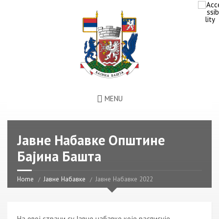
MENU
Јавне Набавке Општине
Бајина Башта
Home
Јавне Набавке
Јавне Набавке 2022
На овој страни су Јавне набавке које расписује