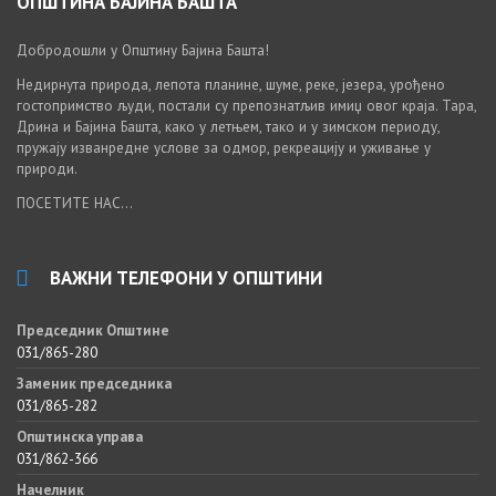
ОПШТИНА БАЈИНА БАШТА
Добродошли у Општину Бајина Башта!
Недирнута природа, лепота планине, шуме, реке, језера, урођено
гостопримство људи, постали су препознатљив имиџ овог краја. Тара,
Дрина и Бајина Башта, како у летњем, тако и у зимском периоду,
пружају изванредне услове за одмор, рекреацију и уживање у
природи.
ПОСЕТИТЕ НАС...
ВАЖНИ ТЕЛЕФОНИ У ОПШТИНИ
Председник Општине
031/865-280
Заменик председника
031/865-282
Општинска управа
031/862-366
Начелник