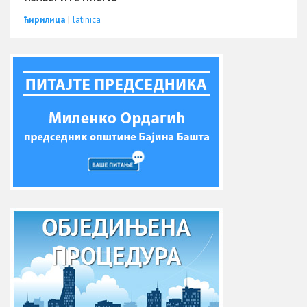
ћирилица
|
latinica