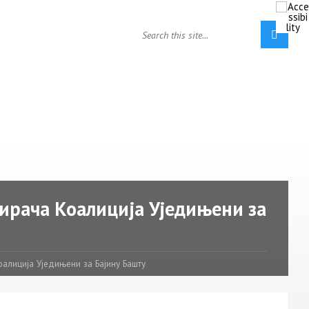
бирача Коалиција Уједињени за
алиција Уједињени за Бајину Башту