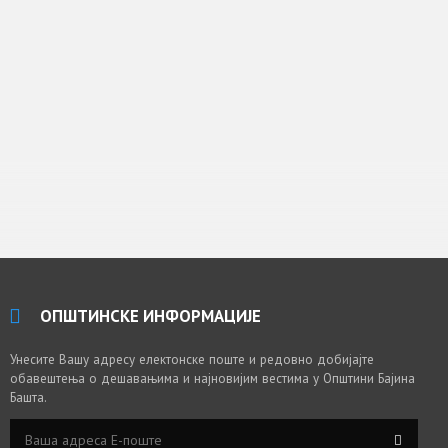
ОПШТИНСКЕ ИНФОРМАЦИЈЕ
Унесите Вашу адресу електонске поште и редовно добијајте
обавештења о дешавањима и најновијим вестима у Општини Бајина
Башта.