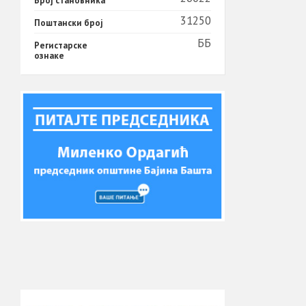
Број становника
31250
Поштански број
ББ
Регистарске
ознаке