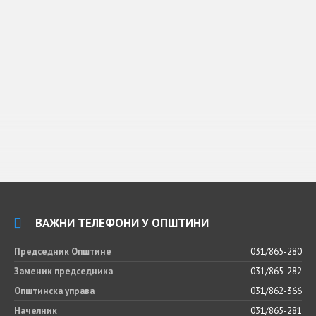
ВАЖНИ ТЕЛЕФОНИ У ОПШТИНИ
Председник Општине
031/865-280
Заменик председника
031/865-282
Општинска управа
031/862-366
Начелник
031/865-281