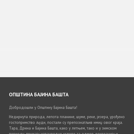
ОПШТИНА БАЈИНА БАШТА
Добродошли у Општину Бајина Башта!
Недирнута природа, лепота планине, шуме, реке, језера, урођено
гостопримство људи, постали су препознатљив имиџ овог краја.
Тара, Дрина и Бајина Башта, како у летњем, тако и у зимском
периоду, пружају изванредне услове за одмор, рекреацију и