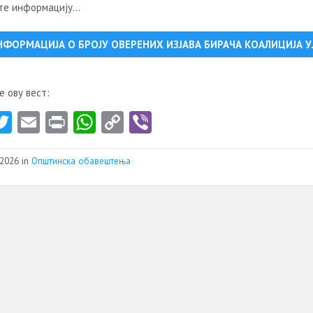
те информацију…
НФОРМАЦИЈА О БРОЈУ ОВЕРЕНИХ ИЗЈАВА БИРАЧА КОАЛИЦИЈА 
 ову вест:
a
T
E
Pr
W
C
Vi
e
w
m
in
ha
o
b
itt
ai
t
ts
py
er
2026 in
Општинска обавештења
er
l
A
Li
p
nk
p