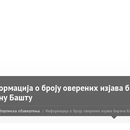
рмација о броју оверених изјава 
ну Башту
Општинска обавештења
Информација о броју оверених изјава бирача Ко