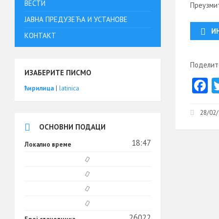
ВЕСТИ
Преузми
ЈАВНА ПРЕДУЗЕЋА И УСТАНОВЕ
И
КОНТАКТ
Поделите
ИЗАБЕРИТЕ ПИСМО
F
ћирилица
|
latinica
c
b
28/02/
ОСНОВНИ ПОДАЦИ
o
18:47
o
Локално време
k
26022