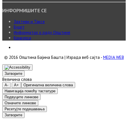
ИНФОРМИШИТЕ СЕ
Захтеви и Таксе
Буџет
Информатор о раду Општине
Конкурси
© 2016 Општина Бајина Башта | Израда веб сајта -
MEDIA WEB
Затворите
Величина слова
A-
A+
Оригинална величина слова
Навигација помоћу тастатуре
Подвуците линкове
Означите линкове
Ресетујте подешавања
Затворите