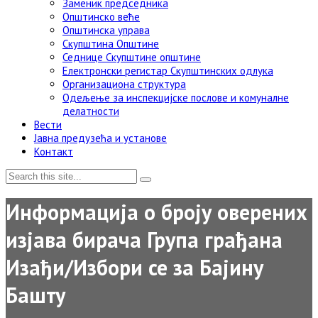
Заменик председника
Општинско веће
Општинска управа
Скупштина Општине
Седнице Скупштине општине
Електронски регистар Скупштинских одлука
Организациона структура
Одељење за инспекцијске послове и комуналне
делатности
Вести
Јавна предузећа и установе
Контакт
Информација о броју оверених
изјава бирача Група грађана
Изађи/Избори се за Бајину
Башту