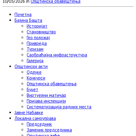
10/03/2026 in
Општинска обавештења
Link
Viber
Почетна
Бајина Башта
Историјат
Становништво
Гео положај
Привреда
Туризам
Саобраћајна инфраструктура
Галерија
Општински акти
Одлуке
Конкурси
Општинска обавештења
Буџет
Виртуелни матичар
Пријава инспекцији
Систематизација радних места
Јавне Набавке
Локална самоуправа
Председник
Заменик председника
Општинско веће