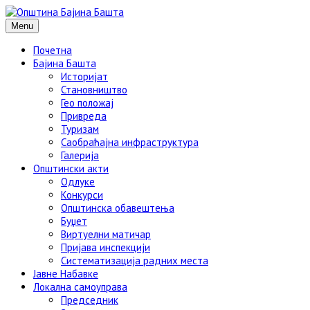
Menu
Почетна
Бајина Башта
Историјат
Становништво
Гео положај
Привреда
Туризам
Саобраћајна инфраструктура
Галерија
Општински акти
Одлуке
Конкурси
Општинска обавештења
Буџет
Виртуелни матичар
Пријава инспекцији
Систематизација радних места
Јавне Набавке
Локална самоуправа
Председник