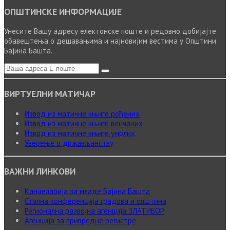
ОПШТИНСКЕ ИНФОРМАЦИЈЕ
Унесите Вашу адресу електонске поште и редовно добијајте
обавештења о дешавањима и најновијим вестима у Општини
Бајина Башта.
ВИРТУЕЛНИ МАТИЧАР
Извод из матичне књиге рођених
Извод из матичне књиге венчаних
Извод из матичне књиге умрлих
Уверење о држављанству
ВАЖНИ ЛИНКОВИ
Канцеларија за младе Бајина Башта
Стална конференција градова и општина
Регионална развојна агенција ЗЛАТИБОР
Агенција за привредне регистре