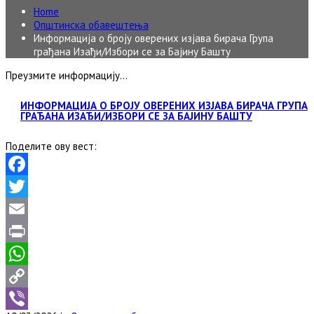
Home
Општинска обавештења
Информација о броју оверених изјава бирача Група
грађана Изађи/Избори се за Бајину Башту
Преузмите информацију…
ИНФОРМАЦИЈА О БРОЈУ ОВЕРЕНИХ ИЗЈАВА БИРАЧА ГРУПА
ГРАЂАНА ИЗАЂИ/ИЗБОРИ СЕ ЗА БАЈИНУ БАШТУ
Поделите ову вест:
Facebook
Twitter
Email
Print
WhatsApp
Copy