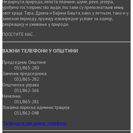
Недирнута природа, лепота планине, шуме, реке, језера,
урођено гостопримство људи, постали су препознатљив имиџ
овог краја. Тара, Дрина и Бајина Башта, како у летњем, тако и у
зимском периоду, пружају изванредне услове за одмор,
рекреацију и уживање у природи.
ПОСЕТИТЕ НАС...
ВАЖНИ ТЕЛЕФОНИ У ОПШТИНИ
Председник Општине
031/865-280
Заменик председника
031/865-282
Општинска управа
031/862-366
Начелник
031/865-281
Локална пореска администрација
031/862-048
Погледајте све важне телефоне