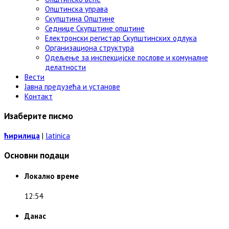
Општинска управа
Скупштина Општине
Седнице Скупштине општине
Електронски регистар Скупштинских одлука
Организациона структура
Одељење за инспекцијске послове и комуналне
делатности
Вести
Јавна предузећа и установе
Контакт
Изаберите писмо
ћирилица
|
latinica
Основни подаци
Локално време
12:54
Данас