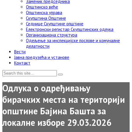
Заменик председника
Општинско веће
Општинска управа
Скупштина Општине
Седнице Скупштине општине
Електронски регистар Скупштинских одлука
Организациона структура
Одељење за инспекцијске послове и комуналне
делатности
Вести
Јавна предузећа и установе
Контакт
Одлука о одређивању
бирачких места на територији
општине Бајина Башта за
локалне изборе 29.03.2026