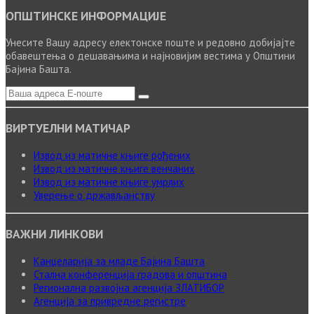
ОПШТИНСКЕ ИНФОРМАЦИЈЕ
Унесите Вашу адресу електонске поште и редовно добијајте
обавештења о дешавањима и најновијим вестима у Општини
Бајина Башта.
ВИРТУЕЛНИ МАТИЧАР
Извод из матичне књиге рођених
Извод из матичне књиге венчаних
Извод из матичне књиге умрлих
Уверење о држављанству
ВАЖНИ ЛИНКОВИ
Канцеларија за младе Бајина Башта
Стална конференција градова и општина
Регионална развојна агенција ЗЛАТИБОР
Агенција за привредне регистре