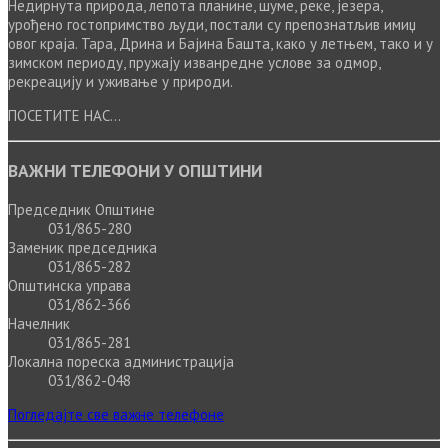
Недирнута природа, лепота планине, шуме, реке, језера,
урођено гостопримство људи, постали су препознатљив имиџ
овог краја. Тара, Дрина и Бајина Башта, како у летњем, тако и у
зимском периоду, пружају изванредне услове за одмор,
рекреацију и уживање у природи.
ПОСЕТИТЕ НАС...
ВАЖНИ ТЕЛЕФОНИ У ОПШТИНИ
Председник Општине
031/865-280
Заменик председника
031/865-282
Општинска управа
031/862-366
Начелник
031/865-281
Локална пореска администрација
031/862-048
Погледајте све важне телефоне