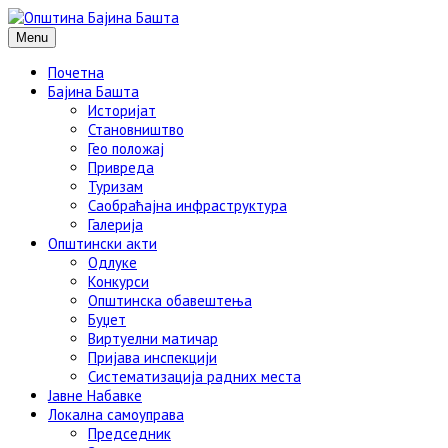
Menu
Почетна
Бајина Башта
Историјат
Становништво
Гео положај
Привреда
Туризам
Саобраћајна инфраструктура
Галерија
Општински акти
Одлуке
Конкурси
Општинска обавештења
Буџет
Виртуелни матичар
Пријава инспекцији
Систематизација радних места
Јавне Набавке
Локална самоуправа
Председник