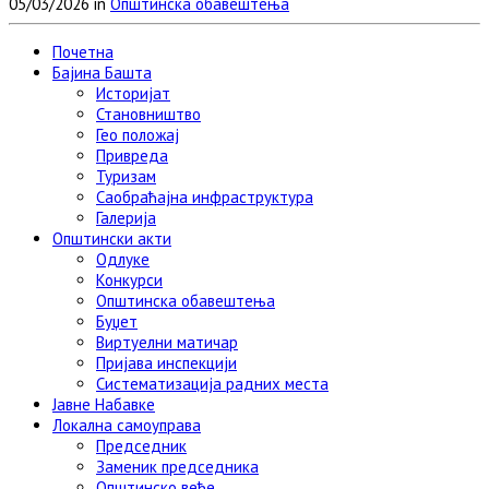
05/03/2026 in
Општинска обавештења
Link
Viber
Почетна
Бајина Башта
Историјат
Становништво
Гео положај
Привреда
Туризам
Саобраћајна инфраструктура
Галерија
Општински акти
Одлуке
Конкурси
Општинска обавештења
Буџет
Виртуелни матичар
Пријава инспекцији
Систематизација радних места
Јавне Набавке
Локална самоуправа
Председник
Заменик председника
Општинско веће