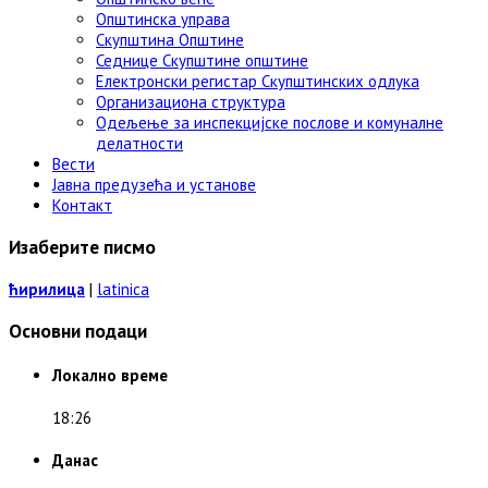
Општинска управа
Скупштина Општине
Седнице Скупштине општине
Електронски регистар Скупштинских одлука
Организациона структура
Одељење за инспекцијске послове и комуналне
делатности
Вести
Јавна предузећа и установе
Контакт
Изаберите писмо
ћирилица
|
latinica
Основни подаци
Локално време
18:26
Данас