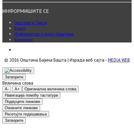
ИНФОРМИШИТЕ СЕ
Захтеви и Таксе
Буџет
Информатор о раду Општине
Конкурси
© 2016 Општина Бајина Башта | Израда веб сајта -
MEDIA WEB
Затворите
Величина слова
A-
A+
Оригинална величина слова
Навигација помоћу тастатуре
Подвуците линкове
Означите линкове
Ресетујте подешавања
Затворите