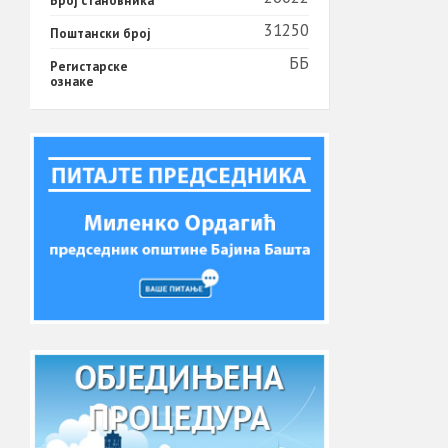
Број становника
31250
Поштански број
ББ
Регистарске
ознаке