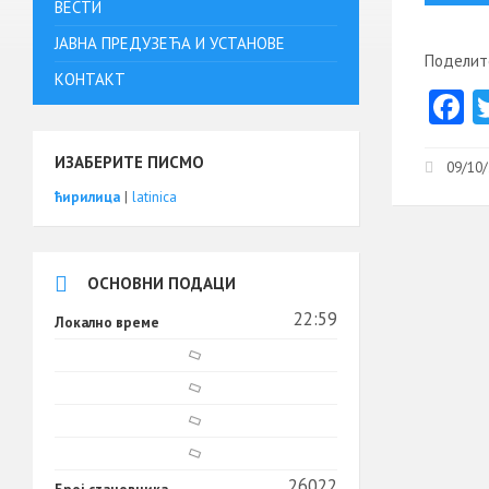
ВЕСТИ
ЈАВНА ПРЕДУЗЕЋА И УСТАНОВЕ
Поделите
КОНТАКТ
F
c
ИЗАБЕРИТЕ ПИСМО
b
09/10/
ћирилица
|
latinica
o
o
k
ОСНОВНИ ПОДАЦИ
22:59
Локално време
26022