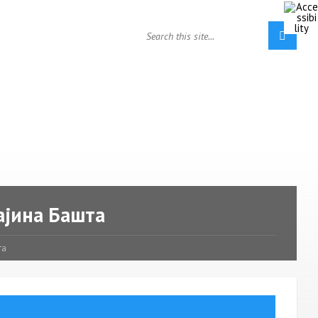
ајина Башта
та