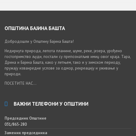
ОПШТИНА БАЈИНА БАШТА
Добродошли у Општину Бајина Башта!
Недирнута природа, лепота планине, шуме, реке, језера, урођено
гостопримство људи, постали су препознатљив имиџ овог краја. Тара,
Дрина и Бајина Башта, како у летњем, тако и у зимском периоду,
пружају изванредне услове за одмор, рекреацију и уживање у
природи.
ПОСЕТИТЕ НАС...
ВАЖНИ ТЕЛЕФОНИ У ОПШТИНИ
Председник Општине
031/865-280
Заменик председника