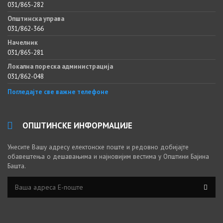
031/865-282
Општинска управа
031/862-366
Начелник
031/865-281
Локална пореска администрација
031/862-048
Погледајте све важне телефоне
ОПШТИНСКЕ ИНФОРМАЦИЈЕ
Унесите Вашу адресу електонске поште и редовно добијајте
обавештења о дешавањима и најновијим вестима у Општини Бајина
Башта.