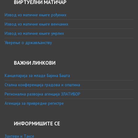
ВИРТУЕЛНИ МАТИЧАР
Извод из матичне књиге рођених
Извод из матичне књиге венчаних
Извод из матичне књиге умрлих
Уверење о држављанству
ВАЖНИ ЛИНКОВИ
Канцеларија за младе Бајина Башта
Стална конференција градова и општина
Регионална развојна агенција ЗЛАТИБОР
Агенција за привредне регистре
ИНФОРМИШИТЕ СЕ
Захтеви и Таксе