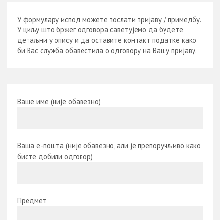
У формулару испод можете послати пријаву / примедбу.
У циљу што бржег одговора саветујемо да будете
детаљни у опису и да оставите контакт податке како
би Вас служба обавестила о одговору на Вашу пријаву.
Ваше име (није обавезно)
Ваша е-пошта (није обавезно, али је препоручљиво како
бисте добили одговор)
Предмет