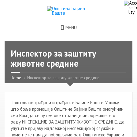
MENU
Инспектор за заштиту
животне средине
Home
Инспектор за заштиту животне средине
Поштовани грађани и грађанке Бајине Баште. У циљу
што боље промоције Општине Бајина Башта омогућили
смо Вам да се путем ове странице информишете о
раду ИНСПЕКЦИЈЕ ЗА ЗАШТИТУ ЖИВОТНЕ СРЕДИНЕ, да
упутите пријаву надлежној инспекцијској служби и
помогнете нам да побошљамо рад Општинске Управе и