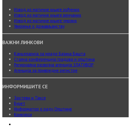
Извод из матичне књиге рођених
Извод из матичне књиге венчаних
Извод из матичне књиге умрлих
Уверење о држављанству
ВАЖНИ ЛИНКОВИ
Канцеларија за младе Бајина Башта
Стална конференција градова и општина
Регионална развојна агенција ЗЛАТИБОР
Агенција за привредне регистре
ИНФОРМИШИТЕ СЕ
Захтеви и Таксе
Буџет
Информатор о раду Општине
Конкурси