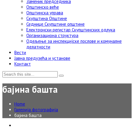
Заменик председника
Општинско веће
Општинска управа
Скупштина Општине
Седнице Скупштине општине
Електронски регистар Скупштинских одлука
Организациона структура
Одељење за инспекцијске послове и комуналне
делатности
Вести
Јавна предузећа и установе
Контакт
бајина башта
Home
Галерија фотографија
бајина башта