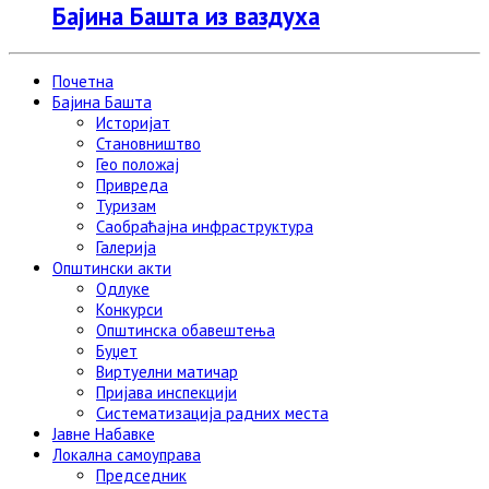
Бајина Башта из ваздуха
Почетна
Бајина Башта
Историјат
Становништво
Гео положај
Привреда
Туризам
Саобраћајна инфраструктура
Галерија
Општински акти
Одлуке
Конкурси
Општинска обавештења
Буџет
Виртуелни матичар
Пријава инспекцији
Систематизација радних места
Јавне Набавке
Локална самоуправа
Председник