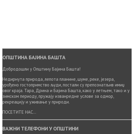
ОПШТИНА БАЈИНА БАШТА
Добродошли у Општину Бајина Башта!
Недирнута природа, лепота планине, шуме, реке, језера,
урођено гостопримство људи, постали су препознатљив имиџ
овог краја. Тара, Дрина и Бајина Башта, како у летњем, тако и у
зимском периоду, пружају изванредне услове за одмор,
рекреацију и уживање у природи.
ПОСЕТИТЕ НАС...
ВАЖНИ ТЕЛЕФОНИ У ОПШТИНИ