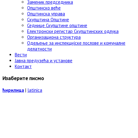
Заменик председника
Општинско веће
Општинска управа
Скупштина Општине
Седнице Скупштине општине
Електронски регистар Скупштинских одлука
Организациона структура
Одељење за инспекцијске послове и комуналне
делатности
Вести
Јавна предузећа и установе
Контакт
Изаберите писмо
ћирилица
|
latinica