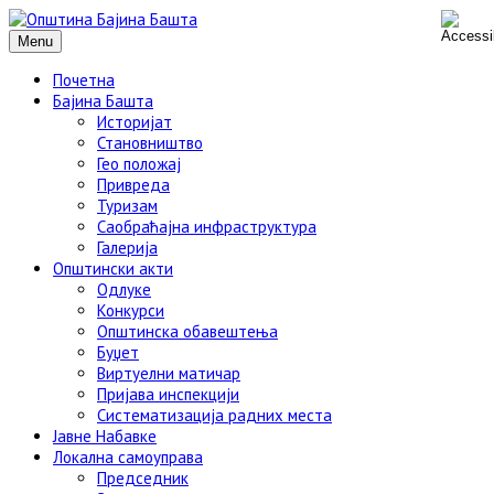
Menu
Почетна
Бајина Башта
Историјат
Становништво
Гео положај
Привреда
Туризам
Саобраћајна инфраструктура
Галерија
Општински акти
Одлуке
Конкурси
Општинска обавештења
Буџет
Виртуелни матичар
Пријава инспекцији
Систематизација радних места
Јавне Набавке
Локална самоуправа
Председник