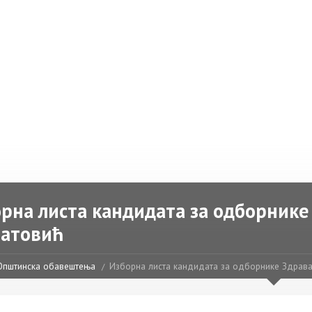
рна листа кандидата за одборнике
матовић
Општинска обавештења
Изборна листа кандидата за одборнике Здрава