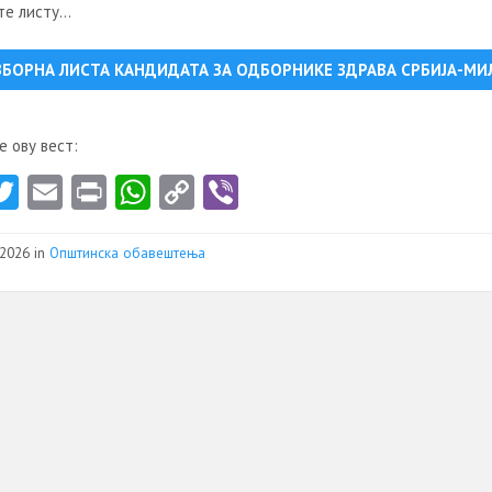
те листу…
ЗБОРНА ЛИСТА КАНДИДАТА ЗА ОДБОРНИКЕ ЗДРАВА СРБИЈА-М
 ову вест:
a
T
E
Pr
W
C
Vi
e
w
m
in
ha
o
b
itt
ai
t
ts
py
er
2026 in
Општинска обавештења
er
l
A
Li
p
nk
p