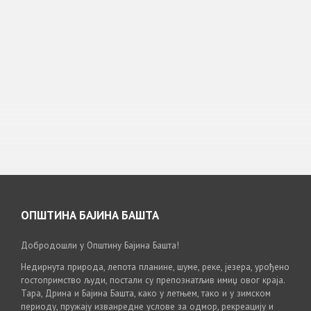
ОПШТИНА БАЈИНА БАШТА
Добродошли у Општину Бајина Башта!
Недирнута природа, лепота планине, шуме, реке, језера, урођено
гостопримство људи, постали су препознатљив имиџ овог краја.
Тара, Дрина и Бајина Башта, како у летњем, тако и у зимском
периоду, пружају изванредне услове за одмор, рекреацију и