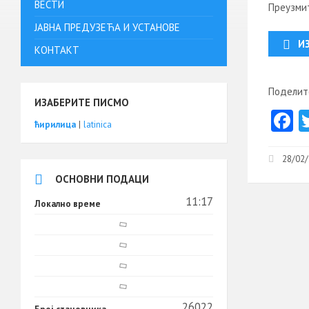
ВЕСТИ
Преузми
ЈАВНА ПРЕДУЗЕЋА И УСТАНОВЕ
И
КОНТАКТ
Поделите
ИЗАБЕРИТЕ ПИСМО
F
ћирилица
|
latinica
c
b
28/02/
ОСНОВНИ ПОДАЦИ
o
11:17
o
Локално време
k
26022