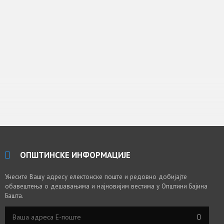
ОПШТИНСКЕ ИНФОРМАЦИЈЕ
Унесите Вашу адресу електонске поште и редовно добијајте
обавештења о дешавањима и најновијим вестима у Општини Бајина
Башта.