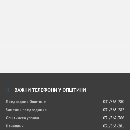
ВАЖНИ ТЕЛЕФОНИ У ОПШТИНИ
Председник Општине
031/865-280
Заменик председника
031/865-282
Општинска управа
031/862-366
Начелник
031/865-281