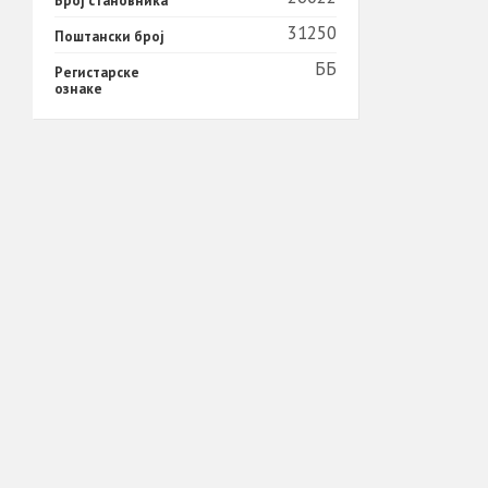
Број становника
31250
Поштански број
ББ
Регистарске
ознаке