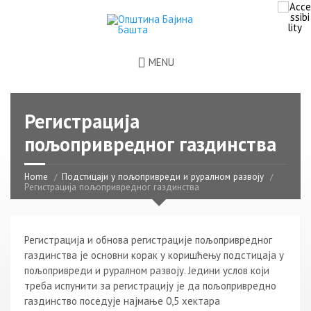
MENU
Регистрација
пољопривредног газдинства
Home
Подстицаји у пољопривреди и руралном развоју
Регистрација пољопривредног газдинства
Регистрација и обнова регистрације пољопривредног
газдинства је основни корак у коришћењу подстицаја у
пољопривреди и руралном развоју. Једини услов који
треба испунити за регистрацију је да пољопривредно
газдинство поседује најмање 0,5 хектара