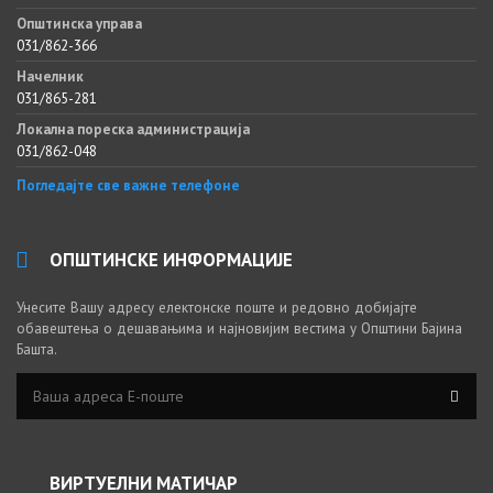
Општинска управа
031/862-366
Начелник
031/865-281
Локална пореска администрација
031/862-048
Погледајте све важне телефоне
ОПШТИНСКЕ ИНФОРМАЦИЈЕ
Унесите Вашу адресу електонске поште и редовно добијајте
обавештења о дешавањима и најновијим вестима у Општини Бајина
Башта.
ВИРТУЕЛНИ МАТИЧАР