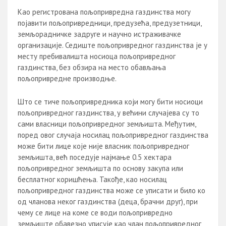
Као регистрована пољопривредна газдинства могу
појавити пољопривредници, предузећа, предузетници,
земљорадничке задруге и научно истраживачке
организације. Седиште пољопривредног газдинства је у
месту пребивалишта носиоца пољопривредног
газдинства, без обзира на место обављања
пољопривредне производње.
Што се тиче пољопривредника који могу бити носиоци
пољопривредног газдинства, у већини случајева су то
сами власници пољопривредног земљишта. Међутим,
поред овог случаја носилац пољопривредног газдинства
може бити лице које није власник пољопривредног
земљишта, већ поседује најмање 0.5 хектара
пољопривредног земљишта по основу закупа или
бесплатног коришћења. Такође, као носилац
пољопривредног газдинства може се уписати и било ко
од чланова неког газдинства (деца, брачни друг), при
чему се лице на коме се води пољопривредно
земљиште обавезно уписује као члан пољопривредног