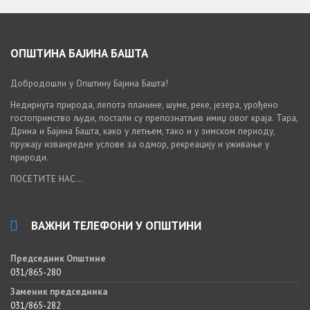
ОПШТИНА БАЈИНА БАШТА
Добродошли у Општину Бајина Башта!
Недирнута природа, лепота планине, шуме, реке, језера, урођено
гостопримство људи, постали су препознатљив имиџ овог краја. Тара,
Дрина и Бајина Башта, како у летњем, тако и у зимском периоду,
пружају изванредне услове за одмор, рекреацију и уживање у
природи.
ПОСЕТИТЕ НАС...
ВАЖНИ ТЕЛЕФОНИ У ОПШТИНИ
Председник Општине
031/865-280
Заменик председника
031/865-282