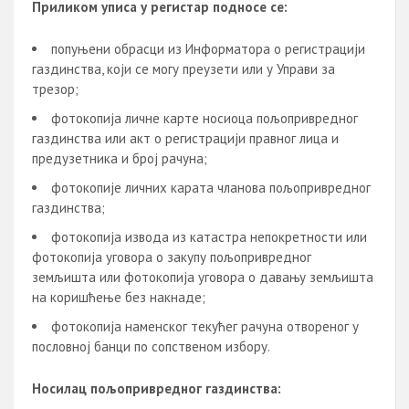
Приликом уписа у регистар подносе се:
попуњени обрасци из Информатора о регистрацији
газдинства, који се могу преузети или у Управи за
трезор;
фотокопија личне карте носиоца пољопривредног
газдинства или акт о регистрацији правног лица и
предузетника и број рачуна;
фотокопије личних карата чланова пољопривредног
газдинства;
фотокопија извода из катастра непокретности или
фотокопија уговора о закупу пољопривредног
земљишта или фотокопија уговора о давању земљишта
на коришћење без накнаде;
фотокопија наменског текућег рачуна отвореног у
пословној банци по сопственом избору.
Носилац пољопривредног газдинства: