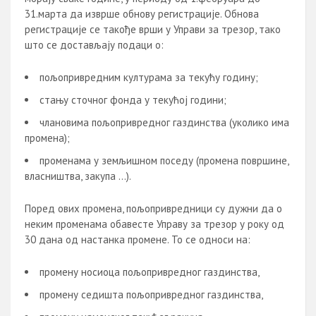
31.марта да изврше обнову регистрације. Обнова
регистрације се такође врши у Управи за трезор, тако
што се достављају подаци о:
пољопривредним културама за текућу годину;
стању сточног фонда у текућој години;
члановима пољопривредног газдинства (уколико има
промена);
променама у земљишном поседу (промена површине,
власништва, закупа …).
Поред ових промена, пољопривредници су дужни да о
неким променама обавесте Управу за трезор у року од
30 дана од настанка промене. То се односи на:
промену носиоца пољопривредног газдинства,
промену седишта пољопривредног газдинства,