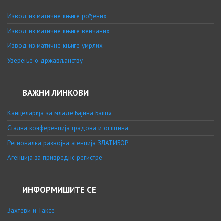
Извод из матичне књиге рођених
Извод из матичне књиге венчаних
Извод из матичне књиге умрлих
Уверење о држављанству
ВАЖНИ ЛИНКОВИ
Канцеларија за младе Бајина Башта
Стална конференција градова и општина
Регионална развојна агенција ЗЛАТИБОР
Агенција за привредне регистре
ИНФОРМИШИТЕ СЕ
Захтеви и Таксе