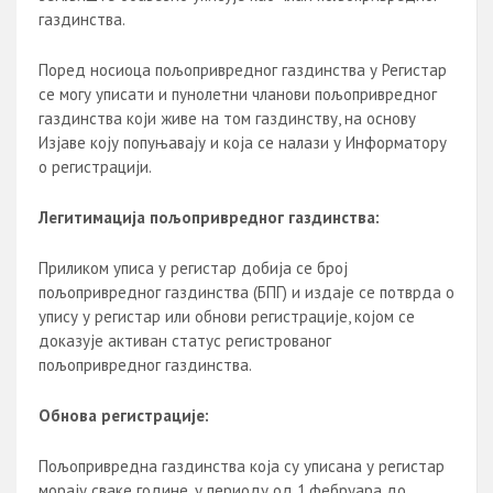
газдинства.
Поред носиоца пољопривредног газдинства у Регистар
се могу уписати и пунолетни чланови пољопривредног
газдинства који живе на том газдинству, на основу
Изјаве коју попуњавају и која се налази у Информатору
о регистрацији.
Легитимација пољопривредног газдинства:
Приликом уписа у регистар добија се број
пољопривредног газдинства (БПГ) и издаје се потврда о
упису у регистар или обнови регистрације, којом се
доказује активан статус регистрованог
пољопривредног газдинства.
Обнова регистрације:
Пољопривредна газдинства која су уписана у регистар
морају сваке године, у периоду од 1.фебруара до