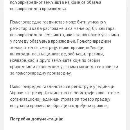
пољопривредног земљишта на коме се обавља
пољопривредна производња.
Пољопривредно газдинство може бити уписано у
регистар и када располаже и са мање од 0,5 хектара
пољопривредног земљишта, али под посебним условима
у погледу обављања производње. Пољопривредним
земљиштем се сматрају: њиве, вртови, воћњаци,
виногради, пашњаци, ливаде, рибњаци, трстици,
мочваре, као и друго земљиште које по својим
природним и економским условима може да се користи
за пољопривредну производњу.
Пољопривредно газдинство се региструје у јединици
Управе за трезор, Газдинство се региструје тако што се
организационој јединици Управе за трезор предају
попуњени прописани обрасци и одређени прилози.
Потребна документација: