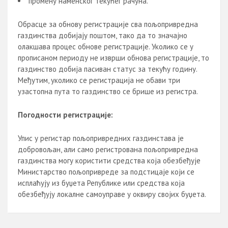
промену наменског текућег рачуна.
Обрасце за обнову регистрације сва пољопривредна
газдинства добијају поштом, тако да то значајно
олакшава процес обнове регистрације. Уколико се у
прописаном периоду не изврши обнова регистрације, то
газдинство добија пасиван статус за текућу годину.
Међутим, уколико се регистрација не обави три
узастопна пута то газдинство се брише из регистра.
Погодности регистрације:
Упис у регистар пољопривредних газдинстава је
добровољан, али само регистрована пољопривредна
газдинства могу користити средства која обезбеђује
Министарство пољопривреде за подстицаје који се
исплаћују из буџета Републике или средства која
обезбеђују локалне самоуправе у оквиру својих буџета.